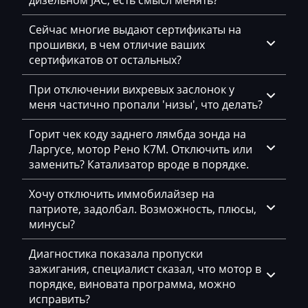
дизельном JAC, есть смысл менять?
Siemens MSD85.x(87.x)
Changan
Siemens MSV7x
Сейчас многие выдают сертификаты на
Changhe
прошивки, в чем отличие ваших
Siemens MSV8x
сертификатов от остальных?
Chery
Siemens MSV90
Chevrolet
При отключении вихревых заслонок у
меня частично пропали 'низы', что делать?
Chrysler
Горит чек коду заднего лямбда зонда на
Citroen
Ларгусе, мотор Рено К7М. Отключить или
заменить? Катализатор вроде в порядке.
Claas
CMI
Хочу отключить иммобилайзер на
патриоте, задолбал. Возможность, плюсы,
Comacchio
минусы?
Cupra
Диагностика показала пропуски
зажигания, специалист сказал, что мотор в
Dacia
порядке, виновата программа, можно
Daewoo
исправить?