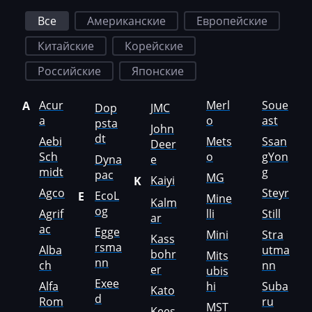
Freightliner
Все
Американские
Европейские
Furukawa
Китайские
Корейские
GAC
Российские
Японские
Geely
Acur
Merl
Soue
A
Gehl
Dop
JMC
a
o
ast
psta
John
Genie
dt
Aebi
Mets
Ssan
Deer
Sch
o
gYon
Genset
Dyna
e
midt
g
pac
MG
Kaiyi
K
GMC
Agco
Steyr
EcoL
E
Mine
Kalm
og
Great Wall
Agrif
lli
Still
ar
ac
Egge
Mini
Stra
Grove
Kass
rsma
Alba
utma
bohr
Mits
nn
Groz
ch
nn
er
ubis
Exee
Alfa
hi
Suba
Kato
Hafei
d
Rom
ru
MST
Kees