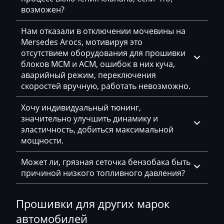
возможен?
EcoLog
Нам отказали в отключении мочевины на
Eggersmann
Mersedes Arocs, мотивируя это
Exeed
отсутствием оборудования для прошивки
блоков MCM и ACM, ошибок в них куча,
Extreme moto
аварийный режим, переключения
скоростей вручную, работать невозможно.
Faresin
Хочу индивидуальный тюнинг,
Farmtrac
значительно улучшить динамику и
FAW
эластичность, добиться максимальной
мощности.
Fendt
Может ли, грязная сеточка бензобака быть
Fiat
причиной низкого топливного давления?
Ford
Прошивки для других марок
Foton
автомобилей