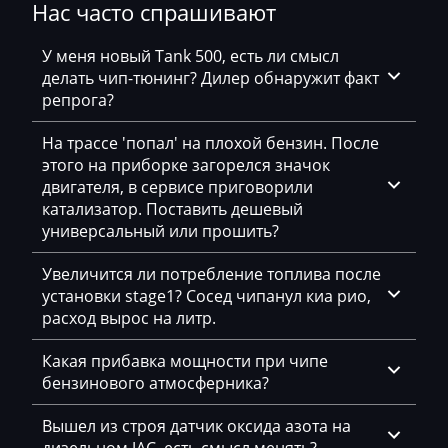
BMW
Нас часто спрашивают
E88 3.0i 265hp
Bosch MEV9.2
BobCat
У меня новый Tank 500, есть ли смысл
E90 1.6i 122hp
Bosch MEV9.2.2
делать чип-тюнинг? Дилер обнаружит факт
Bomag
E90 2.0i 170hp
репрога?
Bosch MEV9.4.6
Brilliance
E90 2.5i 218hp
На трассе 'попал' на плохой бензин. После
Bosch MEVD17.2.х
Buhler
этого на приборке загорелся значок
E90 2.8i
Bosch MG1 (MG1CS003)
двигателя, в сервисе приговорили
BYD
катализатор. Поставить дешевый
E90 3.0i 272hp
Bosch MG1 (MG1CS201)
универсальный или прошить?
Cadillac
E90 328xi
Siemens MS41
Camc
Увеличится ли потребление топлива после
E91(E92) 2.8i
установки stage1? Сосед чипанул киа рио,
Siemens MS42
Case
расход вырос на литр.
E92 2.5i 218hp
Siemens MS43
Caterpillar
Какая прибавка мощности при чипе
E92 3.0i 272hp
Siemens MS45.x
бензинового атмосферника?
CFMoto
E93 2.5i 218hp
Siemens MSD80 (83.5)
Challenger
Вышел из строя датчик оксида азота на