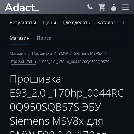
Результаты
Цены
Где сделать
Каталог
Пров
Магазин
Поиск
Магазин
/
Прошивки
/
BMW
/
Siemens MSV8x
/
E90 2.0i 170hp
/
E93_2.0i_170hp_0044RC0Q950SQBS7S
Прошивка
E93_2.0i_170hp_0044RC
0Q950SQBS7S ЭБУ
Siemens MSV8x для