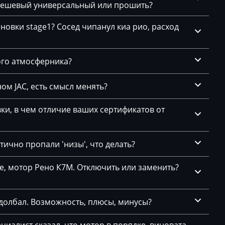
 дешевый универсальный или прошить?
новки stage1? Сосед чипанул киа рио, расход
ого атмосферника?
ом JAC, есть смысл менять?
и, в чем отличие ваших сертификатов от
ично пропали 'низы', что делать?
се, мотор Рено К7М. Отключить или заменить?
долбал. Возможность, плюсы, минусы?