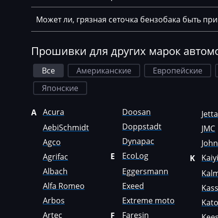
Chrysler
Может ли, грязная сеточка бензобака быть пр
Citroen
Claas
Прошивки для других марок автом
CMI
Все
Американские
Европейские
Comacchio
Японские
Cupra
Dacia
Acura
Doosan
A
Jett
Doppstadt
AebiSchmidt
JMC
Daewoo
Dynapac
Agco
Joh
DAF
EcoLog
E
Agrifac
Kaiy
K
Daihatsu
Albach
Eggersmann
Kal
Dammann
Alfa Romeo
Exeed
Kas
Arbos
Extreme moto
Kat
Derways
Artec
Faresin
F
Kees