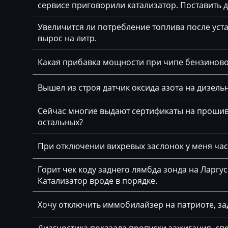
сервисе приговорили катализатор. Поставить
Bajaj
Увеличится ли потребление топлива после уста
Basak
вырос на литр.
Bauer
Какая прибавка мощности при чипе бензинов
BAW
Вышел из строя датчик оксида азота на дизельн
Belgee
Bell
Сейчас многие выдают сертификаты на прошивк
остальных?
Bentley
При отключении вихревых заслонок у меня част
BMW
BobCat
Горит чек коду заднего лямбда зонда на Ларгу
Катализатор вроде в порядке.
Bomag
Хочу отключить иммобилайзер на патриоте, за
Brilliance
Buhler