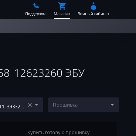
Поддержка
Магазин
Личный кабинет
58_12623260 ЭБУ
Прошивка
23_371679_125
0261209211_393329_126
595788_125957
45948_12623258_126232
60_stage1_E2.bin
Купить готовую прошивку