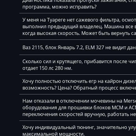
Диагностика показала пропуски зажигания, спе
программа, можно исправить?
BYD
У меня на Туареге нет сажевого фильтра, осмо
Cadillac
выполнил предыдущий владелец. Машина все вр
Camc
когда высокая скорость. Может быть вернуть с
Case
Ваз 2115, блок Январь 7.2, ELM 327 не видит да
Caterpillar
Сколько сил и крутящего, прибавится после чип
CFMoto
отдает 150 лс 280 нм.
Challenger
Хочу полностью отключить егр на кайрон дизель,
возможность? Цена? Обратный процесс включе
Changan
Нам отказали в отключении мочевины на Merse
Changhe
оборудования для прошивки блоков MCM и ACM
Chery
переключения скоростей вручную, работать н
Chevrolet
Хочу индивидуальный тюнинг, значительно улу
максимальной мощности.