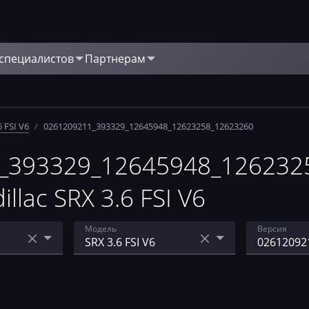
 специалистов
Партнерам
6 FSI V6
/
0261209211_393329_12645948_12623258_12623260
_393329_12645948_126232
llac SRX 3.6 FSI V6
Модель
Версия
E39, E67)
BLS 2.8T V6
02612090
95783_12
CTS 2.8i
93