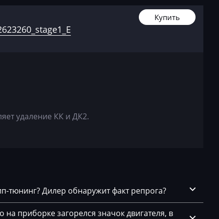
28XW
CTS 3.6 FSI V6 GMX
02612091
Купить
46019_12
SRX 3.6 FSI V6
623260_stage1_E
67
02612092
45948_12
60
02612092
45948_12
62
яет удаление КК и ДК2.
02612093
30284_12
91
02612093
45970_12
чип-тюнинг? Дилер обнаружит факт репрога?
91
го на приборке загорелся значок двигателя, в