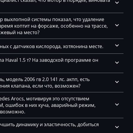
циалист сказал, что мотор в порядке, виновата
тр выхлопной системы показал, что удаление
емя коптит на форсаже, особенно на трассе,
ажевый на место?
нных с датчиков кислорода, хотяонина месте.
а Haval 1.5 т? На заводской программе он
 модель 2006 гв 2.0 141 лс. акпп, есть
ния клапана, если что, возможен?
des Arocs, мотивируя это отсутствием
, ошибок в них куча, аварийный режим,
евозможно.
чшить динамику и эластичность, добиться