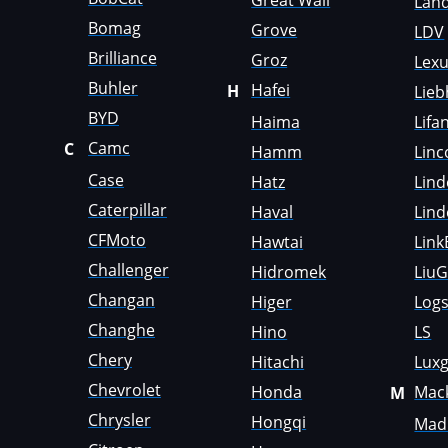
Great Wall
Land
Faresin
Bomag
Grove
LDV
Farmtrac
Brilliance
Groz
Lex
Buhler
Hafei
H
Lieb
FAW
BYD
Haima
Lifa
Fendt
Camc
C
Hamm
Linc
Fiat
Case
Hatz
Lind
Ford
Caterpillar
Haval
Lind
CFMoto
Hawtai
Link
Foton
Challenger
Hidromek
Liu
Freightliner
Changan
Higer
Logs
Furukawa
Changhe
Hino
LS
GAC
Chery
Hitachi
Lux
Chevrolet
Honda
Mac
M
Geely
Chrysler
Hongqi
Madi
Gehl