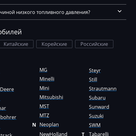
ичиной низкого топливного давления?
обилей
Китайские
Корейские
Российские
MG
Steyr
a
Minelli
Still
Mini
Strautmann
nDeere
Mitsubishi
Subaru
i
MST
Sunward
mar
MTZ
Suzuki
sbohrer
Neoplan
N
SWM
o
NewHolland
Tabarelli
T
track