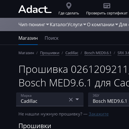
Где сделать
Проверить сертификат
Чип-тюнинг
Каталог
Услуги
О компании
Для
Магазин
Поиск
Магазин
/
Прошивки
/
Cadillac
/
Bosch MED9.6.1
/
SRX 3.
Прошивка 0261209211
Bosch MED9.6.1 для Cadi
Марка
ЭБУ
Acura
ACDelco 5 (E38, 
Не нашли нужную прошивку? —
Закажите
AebiSchmidt
ACDelco 5 (E92)
Прошивки