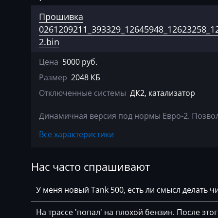
Agco
ACDelco 5WY71
Прошивка
Agrifac
Bosch ME3.1.1
0261209211_393329_12645948_12623258_12
2.bin
Albach
Bosch MED9.6.1
Цена
5000 руб.
Alfa Romeo
Размер
2048 КБ
Arbos
Отключенные системы
ДК2, катализатор
Artec
Динамичная версия под нормы Евро-2. Позвол
AshokLeyland
Все характеристики
Atlas
Audi
Нас часто спрашивают
Ausa
У меня новый Tank 500, есть ли смысл делать 
AVR
BAIC
На трассе 'попал' на плохой бензин. После это