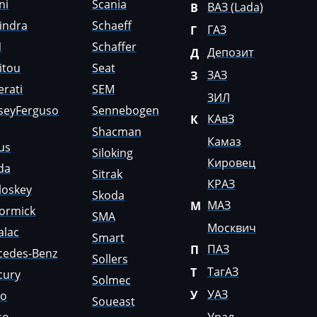
ni
Scania
ВАЗ (Lada)
В
indra
Schaeff
ГАЗ
Г
N
Schaffer
Депозит
Д
itou
Seat
ЗАЗ
З
rati
SEM
ЗИЛ
seyFerguso
Sennebogen
КАвЗ
К
Shacman
Камаз
us
Siloking
Кировец
da
Sitrak
КРАЗ
loskey
Skoda
МАЗ
М
ormick
SMA
Москвич
alac
Smart
ПАЗ
П
cedes-Benz
Sollers
ТагАЗ
Т
cury
Solmec
УАЗ
У
lo
Soueast