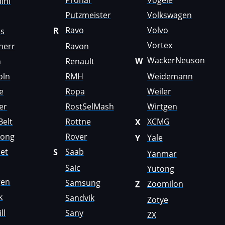
Pronar
Vögele
ini
Putzmeister
Volkswagen
Ravo
Volvo
R
us
Vortex
herr
Ravon
WackerNeuson
W
n
Renault
oln
RMH
Weidemann
e
Ropa
Weiler
er
RostSelMash
Wirtgen
Belt
Rottne
XCMG
X
Gong
Rover
Yale
Y
et
Saab
S
Yanmar
Saic
Yutong
gen
Samsung
Zoomilon
Z
k
Sandvik
Zotye
ll
Sany
ZX