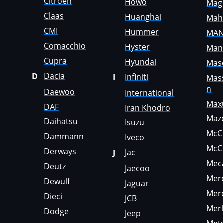
Citroen
Howo
Mag
Genie
Claas
Huanghai
Mah
CMI
Genset
Hummer
MA
Comacchio
Hyster
Man
GMC
Cupra
Hyundai
Mase
Great Wall
Dacia
D
Infiniti
I
Mas
Grove
n
Daewoo
International
Max
DAF
Groz
Iran Khodro
Maz
Daihatsu
Isuzu
Hafei
McC
Dammann
Iveco
Haima
McC
Derways
Jac
J
Mec
Hamm
Deutz
Jaecoo
Mer
Dewulf
Hatz
Jaguar
Mer
Dieci
JCB
Haval
Mer
Dodge
Jeep
Hawtai