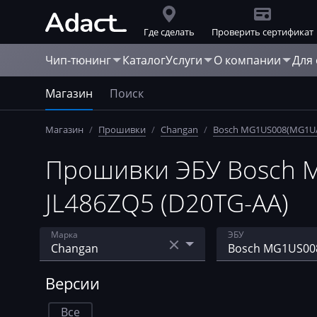
Где сделать
Проверить сертификат
Чип-тюнинг
Каталог
Услуги
О компании
Для
Магазин
Поиск
Магазин
/
Прошивки
/
Changan
/
Bosch MG1US008(MG1U
Прошивки ЭБУ Bosch M
JL486ZQ5 (D20TG-AA)
Марка
ЭБУ
Acura
Bosch ME17.8.8
Версии
AebiSchmidt
Bosch ME7.8.8
Все