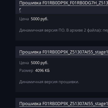
Прошивка F01RB0DP9X_F01RB0DG7H_Z5130
BYD
r
Cadillac
Цена
5000 руб.
Camc
Динамичная версия ПО. В архиве 2 файла(с пе
Case
Caterpillar
Прошивка F01RB0DP9X_Z51307AI55_stage
CFMoto
Challenger
Цена
5000 руб.
Размер
4096 КБ
Changan
Changhe
Динамичная версия прошивки.
Chery
Chevrolet
Прошивка F01RB0DP9X_Z51307AI55_stage1