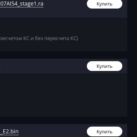
7AI54_stage1.ra
Купить
ресчетом КС и без пересчета КС)
1
Купить
_E2.bin
Купить