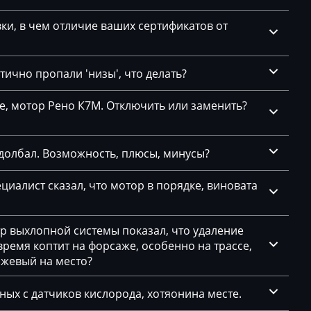
и, в чем отличие ваших сертификатов от
ично пропали 'низы', что делать?
се, мотор Рено К7М. Отключить или заменить?
долбал. Возможность, плюсы, минусы?
циалист сказал, что мотор в порядке, виновата
тр выхлопной системы показал, что удаление
емя коптит на форсаже, особенно на трассе,
ажевый на место?
нных с датчиков кислорода, хотяонина месте.