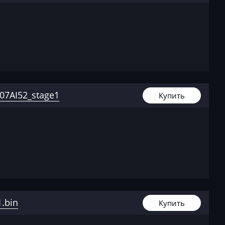
7AI52_stage1
Купить
.bin
Купить