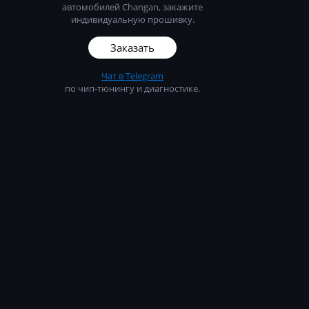
9X_Z51307AI53
автомобилей Changan, закажите
индивидуальную прошивку.
T5_Z53F07A242
Заказать
T5_Z53F07A249
Чат в Telegram
2L_Z51307AI49
по чип-тюнингу и диагностике.
G7G_Z51307AG2
P9X_F01RB0DG7
AI54
9X_Z51307AI55