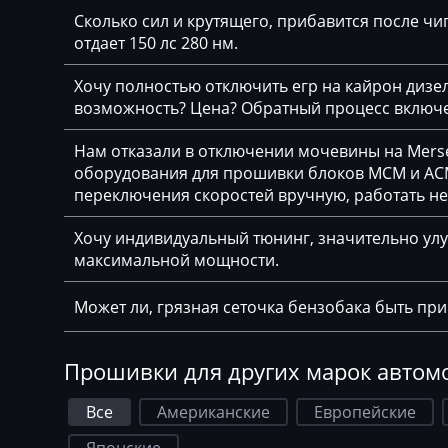
Сколько сил и крутящего, прибавится после чип
Genie
отдает 150 лс 280 нм.
Genset
Хочу полностью отключить егр на кайрон дизель,
GMC
возможность? Цена? Обратный процесс включе
Great Wall
Нам отказали в отключении мочевины на Merse
оборудования для прошивки блоков MCM и ACM
Grove
переключения скоростей вручную, работать н
Groz
Хочу индивидуальный тюнинг, значительно улу
Hafei
максимальной мощности.
Haima
Может ли, грязная сеточка бензобака быть пр
Hamm
Прошивки для других марок автом
Hatz
Haval
Все
Американские
Европейские
Hawtai