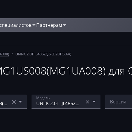
 специалистов
Партнерам
A008)
/
UNI-K 2.0T JL486ZQ5 (D20TG-AA)
G1US008(MG1UA008) для Ch
Модель
Версия
Changan UNI-T 1.5T
F01R00D
(JL473ZQ7)
H_Z51307