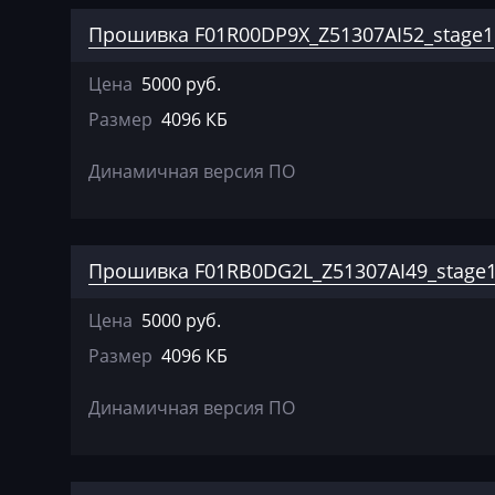
Bajaj
Прошивка F01R00DP9X_Z51307AI52_stage1
Basak
Цена
5000 руб.
Bauer
Размер
4096 КБ
BAW
Динамичная версия ПО
Belgee
Bell
Прошивка F01RB0DG2L_Z51307AI49_stage
Bentley
BMW
Цена
5000 руб.
Размер
4096 КБ
BobCat
Bomag
Динамичная версия ПО
Brilliance
Buhler