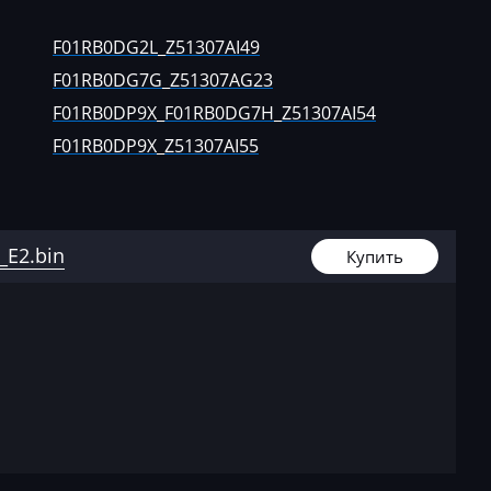
CS35 PLUS
F01R00DP
10
CS55 PLUS1.5T
F01RB0D2
F01RB0DG2L_Z51307AI49
(JL473ZQ7)
F01RB0DG7G_Z51307AG23
UA008)
F01RB0D2
CS75 PLUS
F01RB0DP9X_F01RB0DG7H_Z51307AI54
F01RB0DG
F01RB0DP9X_Z51307AI55
CS95
F01RB0D
Eado(Plus)
3
Hunter 2.0T JL486ZQ5
F01RB0D
_E2.bin
(D20TG-AA)
H_Z51307
Купить
Lamore
F01RB0DP
UNI-K 2.0T JL486ZQ5
(D20TG-AA)
UNI-V 1.5T (JL473ZQ7)
UNI-V 2.0T D20TG