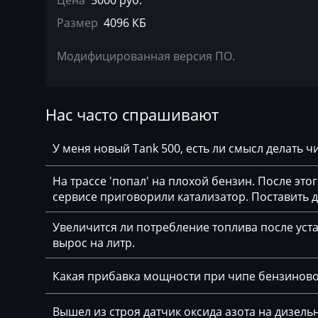
Цена
5000 руб.
Deutz
Размер
4096 КБ
Dewulf
Модифицированная версия ПО.
Dieci
Dodge
Нас часто спрашивают
Dongfeng
Doosan
У меня новый Tank 500, есть ли смысл делать 
Doppstadt
На трассе 'попал' на плохой бензин. После это
Dynapac
сервисе приговорили катализатор. Поставить
EcoLog
Увеличится ли потребление топлива после уста
вырос на литр.
Eggersmann
Какая прибавка мощности при чипе бензинов
Exeed
Extreme moto
Вышел из строя датчик оксида азота на дизельн