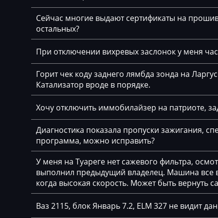
Faresin
Сейчас многие выдают сертификаты на прошивк
Farmtrac
остальных?
FAW
При отключении вихревых заслонок у меня част
Fendt
Горит чек коду заднего лямбда зонда на Ларгу
Fiat
Катализатор вроде в порядке.
Ford
Хочу отключить иммобилайзер на патриоте, за
Foton
Диагностика показала пропуски зажигания, спе
Freightliner
программа, можно исправить?
Furukawa
У меня на Туареге нет сажевого фильтра, осмо
выполнил предыдущий владелец. Машина все вр
GAC
когда высокая скорость. Может быть вернуть с
Geely
Ваз 2115, блок Январь 7.2, ELM 327 не видит да
Gehl