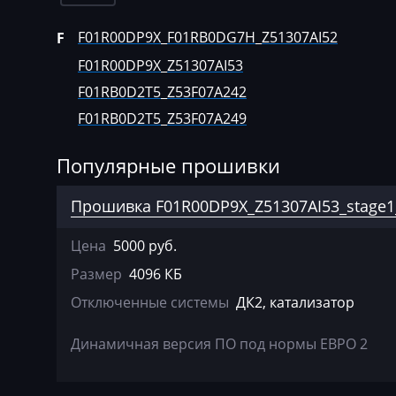
Agco
Bosch MED17.8.
F01R00DP9X_F01RB0DG7H_Z51307AI52
F
Agrifac
Bosch
F01R00DP9X_Z51307AI53
MG1US008(MG1
Albach
F01RB0D2T5_Z53F07A242
Bosch МЕ17U6
Alfa Romeo
F01RB0D2T5_Z53F07A249
Delphi MT22.1
Arbos
Популярные прошивки
Delphi MT92.1
Artec
Прошивка F01R00DP9X_Z51307AI53_stage1
AshokLeyland
Цена
5000 руб.
Atlas
Размер
4096 КБ
Audi
Отключенные системы
ДК2, катализатор
Ausa
Динамичная версия ПО под нормы ЕВРО 2
AVR
BAIC