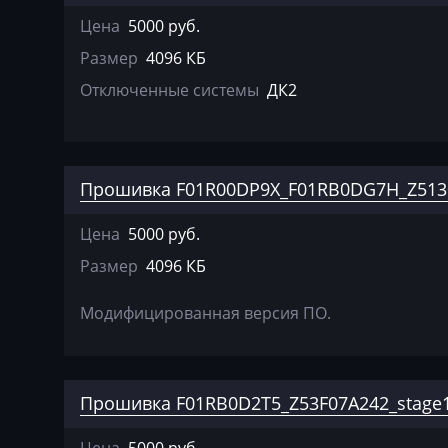
Chrysler
Цена
5000 руб.
Citroen
Размер
4096 КБ
Claas
Отключенные системы
ДК2
CMI
Comacchio
Прошивка F01R00DP9X_F01RB0DG7H_Z5130
Cupra
Dacia
Цена
5000 руб.
Размер
4096 КБ
Daewoo
DAF
Модифицированная версия ПО.
Daihatsu
Dammann
Прошивка F01RB0D2T5_Z53F07A242_stage1
Derways