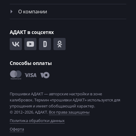
Mecalac
О компании
Mercedes-Benz
Mercury
АДАКТ в соцсетях
Merlo
Metso
MG
Способы оплаты
Minelli
Mini
Mitsubishi
MST
© 2012–2026, АДАКТ.
Все права защищены
MTZ
Политика обработки данных
Оферта
Neoplan