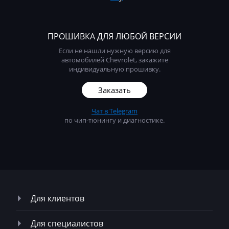
Mack
Madill
ПРОШИВКА ДЛЯ ЛЮБОЙ ВЕРСИИ
Magni
Если не нашли нужную версию для
Mahindra
автомобилей Chevrolet, закажите
индивидуальную прошивку.
MAN
Заказать
Manitou
Чат в Telegram
Maserati
по чип-тюнингу и диагностике.
MasseyFerguson
Maxus
Mazda
McCloskey
Для клиентов
McCormick
Для специалистов