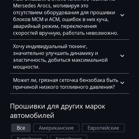
Mersedes Arocs, мотивируя это
Extreme moto
отсутствием оборудования для прошивки
Faresin
блоков MCM и ACM, ошибок в них куча,
аварийный режим, переключения
Farmtrac
скоростей вручную, работать невозможно.
FAW
Хочу индивидуальный тюнинг,
значительно улучшить динамику и
Fendt
эластичность, добиться максимальной
Fiat
мощности.
Ford
Может ли, грязная сеточка бензобака быть
причиной низкого топливного давления?
Foton
Freightliner
Прошивки для других марок
Furukawa
автомобилей
GAC
Все
Американские
Европейские
Geely