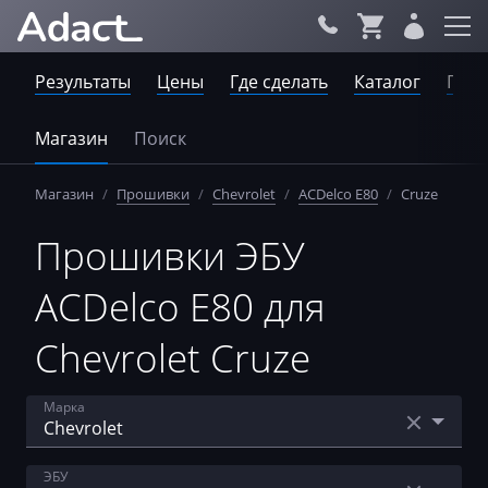
Результаты
Цены
Где сделать
Каталог
Пров
Магазин
Поиск
Магазин
/
Прошивки
/
Chevrolet
/
ACDelco E80
/
Cruze
Прошивки ЭБУ
ACDelco E80 для
Chevrolet Cruze
Марка
Acura
ЭБУ