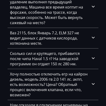
удаление выполнил предыдущий
Derways
владелец. Машина все время коптит на
Deutz
форсаже, особенно на трассе, когда
высокая скорость. Может быть вернуть
Dewulf
сажевый на место?
Dieci
Ваз 2115, блок Январь 7.2, ELM 327 не
видит данных с датчиков кислорода,
Dodge
хотяонина месте.
Dongfeng
Сколько сил и крутящего, прибавится
Doosan
после чипа Haval 1.5 т? На заводской
программе он отдает 150 лс 280 нм.
Doppstadt
Хочу полностью отключить егр на кайрон
Dynapac
дизель, модель 2006 гв 2.0 141 лс. акпп,
EcoLog
есть возможность? Цена? Обратный
процесс включения клапана, если что,
Eggersmann
возможен?
Exeed
Нам отказали в отключении мочевины на