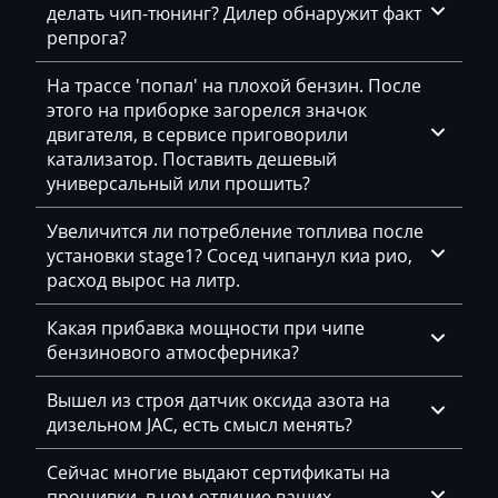
делать чип-тюнинг? Дилер обнаружит факт
репрога?
Buhler
BYD
На трассе 'попал' на плохой бензин. После
этого на приборке загорелся значок
Cadillac
двигателя, в сервисе приговорили
катализатор. Поставить дешевый
Camc
универсальный или прошить?
Case
Увеличится ли потребление топлива после
Caterpillar
установки stage1? Сосед чипанул киа рио,
расход вырос на литр.
CFMoto
Какая прибавка мощности при чипе
Challenger
бензинового атмосферника?
Changan
Вышел из строя датчик оксида азота на
Changhe
дизельном JAC, есть смысл менять?
Chery
Сейчас многие выдают сертификаты на
прошивки, в чем отличие ваших