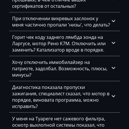
Chevrolet
сертификатов от остальных?
Chrysler
При отключении вихревых заслонок у
Citroen
меня частично пропали 'низы', что делать?
Claas
Горит чек коду заднего лямбда зонда на
Ларгусе, мотор Рено К7М. Отключить или
CMI
заменить? Катализатор вроде в порядке.
Comacchio
Хочу отключить иммобилайзер на
Cupra
патриоте, задолбал. Возможность, плюсы,
минусы?
Dacia
Диагностика показала пропуски
Daewoo
зажигания, специалист сказал, что мотор в
порядке, виновата программа, можно
DAF
исправить?
Daihatsu
У меня на Туареге нет сажевого фильтра,
Dammann
осмотр выхлопной системы показал, что