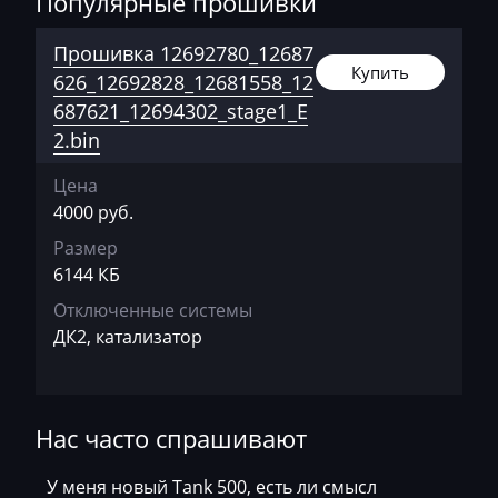
Популярные прошивки
Delphi DCM3.7
BAIC
Прошивка 12692780_12687
Delphi MR140 (HV240)
Bajaj
Купить
626_12692828_12681558_12
Delphi MT80
687621_12694302_stage1_E
Basak
2.bin
Delphi MT80 immo off
Bauer
Цена
Delphi MT80.1
BAW
4000 руб.
Delphi MT80.1 АКПП
Belgee
Размер
Siemens Sim2K-D160
6144 КБ
Bell
Отключенные системы
Siemens Sim2K-D52/D51
Bentley
ДК2, катализатор
Siemens Simtec 76.1
BMW
Sirius D3x, D4x, D6x
BobCat
Нас часто спрашивают
Bomag
У меня новый Tank 500, есть ли смысл
Brilliance