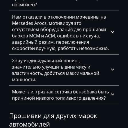
возможен?
Hatz
Нам отказали в отключении мочевины на
Haval
Mersedes Arocs, мотивируя это
отсутствием оборудования для прошивки
Hawtai
блоков MCM и ACM, ошибок в них куча,
аварийный режим, переключения
Hidromek
скоростей вручную, работать невозможно.
Higer
Хочу индивидуальный тюнинг,
Hino
значительно улучшить динамику и
эластичность, добиться максимальной
Hitachi
мощности.
Honda
Может ли, грязная сеточка бензобака быть
Hongqi
причиной низкого топливного давления?
Howo
Прошивки для других марок
Huanghai
автомобилей