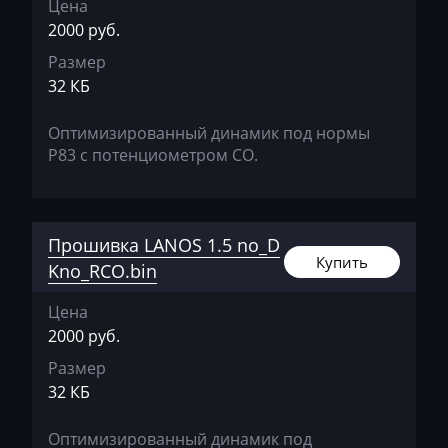
Цена
2000 руб.
Bomag
Размер
Brilliance
32 КБ
Buhler
Оптимизированный динамик под нормы
BYD
Р83 с потенциометром СО.
Cadillac
Camc
Прошивка LANOS 1.5 no_D
Case
Купить
Kno_RCO.bin
Caterpillar
Цена
2000 руб.
CFMoto
Размер
Challenger
32 КБ
Changan
Оптимизированный динамик под