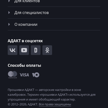
Для клиентов
Ploeger
Для специалистов
Ponsse
Porsche
О компании
Powerscreen
АДАКТ в соцсетях
Prinoth
Pronar
Putzmeister
Способы оплаты
Ravo
Ravon
Renault
RMH
© 2012–2026, АДАКТ.
Все права защищены
Ropa