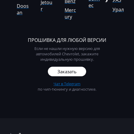
УАЗ
У
Benz
Jetou
MTZ
ec
Doos
r
Урал
Merc
an
Neoplan
ury
NewHolland
Nissan
ПРОШИВКА ДЛЯ ЛЮБОЙ ВЕРСИИ
Если не нашли нужную версию для
Omoda
автомобилей Chevrolet, закажите
индивидуальную прошивку.
Opel
Заказать
Oting
Чат в Telegram
Otokar
по чип-тюнингу и диагностике.
Pellenc
Perkins
Peterbilt
Peugeot