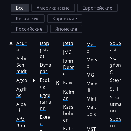
Hummer
Все
Американские
Европейские
Hyster
Китайские
Корейские
Hyundai
Российские
Японские
Infiniti
Acur
Dop
Jetta
Soue
A
Merl
International
a
psta
ast
o
JMC
dt
Iran Khodro
Aebi
Ssan
Mets
John
Sch
Dyna
gYon
o
Deer
Isuzu
midt
pac
g
e
MG
Iveco
Agco
EcoL
Steyr
E
Kaiyi
K
Mine
og
Agrif
Still
lli
Jac
Kalm
ac
Egge
Stra
ar
Mini
rsma
Jaecoo
Alba
utma
Kass
Mits
nn
ch
nn
Jaguar
bohr
ubis
Exee
Alfa
Suba
er
hi
d
JCB
Rom
ru
Kato
MST