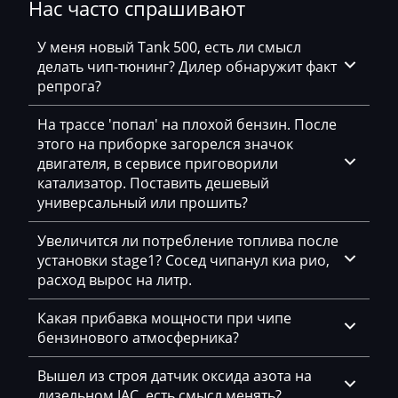
Нас часто спрашивают
Daihatsu
Dammann
У меня новый Tank 500, есть ли смысл
делать чип-тюнинг? Дилер обнаружит факт
Derways
репрога?
Deutz
На трассе 'попал' на плохой бензин. После
этого на приборке загорелся значок
Dewulf
двигателя, в сервисе приговорили
Dieci
катализатор. Поставить дешевый
универсальный или прошить?
Dodge
Увеличится ли потребление топлива после
Dongfeng
установки stage1? Сосед чипанул киа рио,
расход вырос на литр.
Doosan
Doppstadt
Какая прибавка мощности при чипе
бензинового атмосферника?
Dynapac
Вышел из строя датчик оксида азота на
EcoLog
дизельном JAC, есть смысл менять?