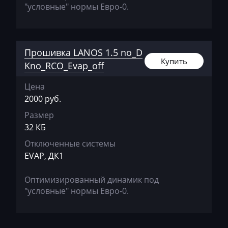
Changhe
"условные" нормы Евро-0.
Chery
Chevrolet
Прошивка LANOS 1.5 no_D
Chrysler
Купить
Kno_RCO_Evap_off
Citroen
Цена
2000 руб.
Claas
Размер
CMI
32 КБ
Comacchio
Отключенные системы
EVAP, ДК1
Cupra
Dacia
Оптимизированный динамик под
"условные" нормы Евро-0.
Daewoo
DAF