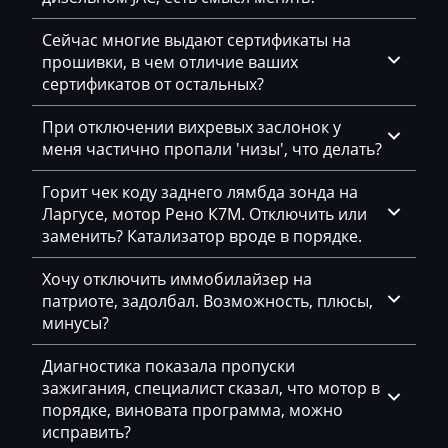
Eggersmann
Сейчас многие выдают сертификаты на
Exeed
прошивки, в чем отличие ваших
сертификатов от остальных?
Extreme moto
При отключении вихревых заслонок у
Faresin
меня частично пропали 'низы', что делать?
Farmtrac
Горит чек коду заднего лямбда зонда на
FAW
Ларгусе, мотор Рено К7М. Отключить или
заменить? Катализатор вроде в порядке.
Fendt
Хочу отключить иммобилайзер на
Fiat
патриоте, задолбал. Возможность, плюсы,
минусы?
Ford
Foton
Диагностика показала пропуски
зажигания, специалист сказал, что мотор в
Freightliner
порядке, виновата программа, можно
исправить?
Furukawa