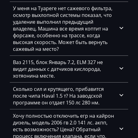
У меня на Туареге нет сажевого фильтра,
GAC
осмотр выхлопной системы показал, что
Geely
удаление выполнил предыдущий
владелец. Машина все время коптит на
Gehl
форсаже, особенно на трассе, когда
высокая скорость. Может быть вернуть
Genie
сажевый на место?
Genset
Ваз 2115, блок Январь 7.2, ELM 327 не
GMC
видит данных с датчиков кислорода,
хотяонина месте.
Great Wall
Сколько сил и крутящего, прибавится
Grove
после чипа Haval 1.5 т? На заводской
Groz
программе он отдает 150 лс 280 нм.
Hafei
Хочу полностью отключить егр на кайрон
дизель, модель 2006 гв 2.0 141 лс. акпп,
Haima
есть возможность? Цена? Обратный
процесс включения клапана, если что,
Hamm