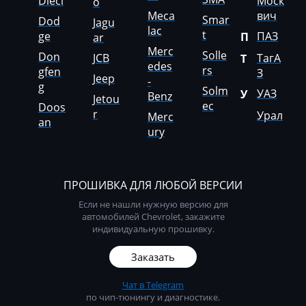
McCormick
Dieci
Моск
o
Meca
вич
Smar
Dod
Jagu
Mecalac
lac
t
ge
ПАЗ
П
ar
Merc
Mercedes-Benz
Solle
Don
JCB
ТагА
Т
edes
rs
gfen
З
Mercury
Jeep
-
g
Solm
УАЗ
У
Benz
Jetou
Merlo
ec
Doos
r
Урал
Merc
an
Metso
ury
MG
Minelli
ПРОШИВКА ДЛЯ ЛЮБОЙ ВЕРСИИ
Если не нашли нужную версию для
Mini
автомобилей Chevrolet, закажите
индивидуальную прошивку.
Mitsubishi
Заказать
MST
MTZ
Чат в Telegram
по чип-тюнингу и диагностике.