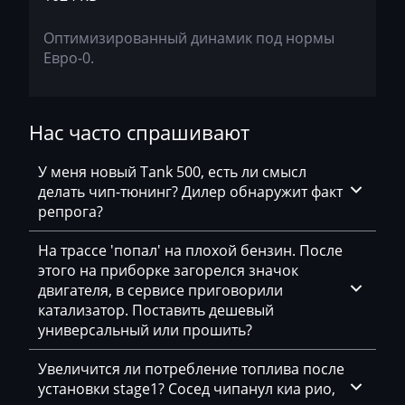
Chevrolet
Оптимизированный динамик под нормы
Евро-0.
Chrysler
Citroen
Нас часто спрашивают
Claas
CMI
У меня новый Tank 500, есть ли смысл
делать чип-тюнинг? Дилер обнаружит факт
Comacchio
репрога?
Cupra
На трассе 'попал' на плохой бензин. После
этого на приборке загорелся значок
Dacia
двигателя, в сервисе приговорили
Daewoo
катализатор. Поставить дешевый
универсальный или прошить?
DAF
Увеличится ли потребление топлива после
Daihatsu
установки stage1? Сосед чипанул киа рио,