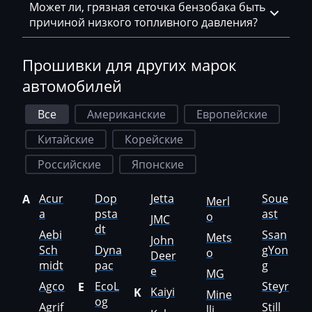
Может ли, грязная сеточка бензобака быть
Haval
причиной низкого топливного давления?
Hawtai
Прошивки для других марок
Hidromek
автомобилей
Higer
Все
Американские
Европейские
Hino
Китайские
Корейские
Hitachi
Российские
Японские
Honda
Acur
Dop
Jetta
Soue
A
Merl
Hongqi
a
psta
ast
o
JMC
dt
Howo
Aebi
Ssan
Mets
John
Sch
Dyna
gYon
o
Deer
Huanghai
midt
pac
g
e
MG
Hummer
Agco
EcoL
Steyr
E
Kaiyi
K
Mine
og
Agrif
Still
lli
Hyster