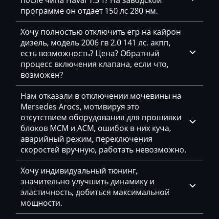
после чипа Haval 1.5 т? На заводской
Geely
программе он отдает 150 лс 280 нм.
Gehl
Хочу полностью отключить егр на кайрон
дизель, модель 2006 гв 2.0 141 лс. акпп,
Genie
есть возможность? Цена? Обратный
процесс включения клапана, если что,
Genset
возможен?
GMC
Нам отказали в отключении мочевины на
Great Wall
Mersedes Arocs, мотивируя это
отсутствием оборудования для прошивки
Grove
блоков MCM и ACM, ошибок в них куча,
аварийный режим, переключения
Groz
скоростей вручную, работать невозможно.
Hafei
Хочу индивидуальный тюнинг,
Haima
значительно улучшить динамику и
эластичность, добиться максимальной
Hamm
мощности.
Hatz