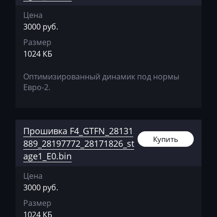
Brilliance
Цена
3000 руб.
Buhler
Размер
BYD
1024 КБ
Cadillac
Оптимизированный динамик под нормы
Camc
Евро-2.
Case
Caterpillar
Прошивка F4_GTFN_28131
Купить
CFMoto
889_28197772_28171826_st
age1_E0.bin
Challenger
Цена
Changan
3000 руб.
Changhe
Размер
1024 КБ
Chery