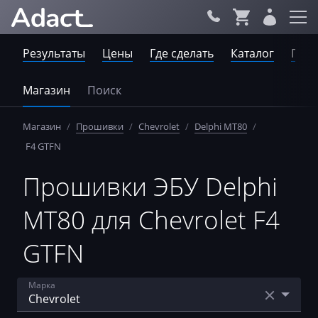
Результаты
Цены
Где сделать
Каталог
Пров
Магазин
Поиск
Магазин
/
Прошивки
/
Chevrolet
/
Delphi MT80
/
F4 GTFN
Прошивки ЭБУ Delphi
MT80 для Chevrolet F4
GTFN
Марка