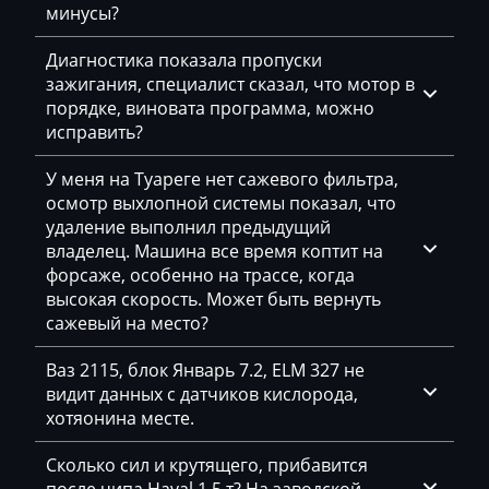
Exeed
минусы?
Extreme moto
Диагностика показала пропуски
зажигания, специалист сказал, что мотор в
Faresin
порядке, виновата программа, можно
исправить?
Farmtrac
FAW
У меня на Туареге нет сажевого фильтра,
осмотр выхлопной системы показал, что
Fendt
удаление выполнил предыдущий
владелец. Машина все время коптит на
Fiat
форсаже, особенно на трассе, когда
высокая скорость. Может быть вернуть
Ford
сажевый на место?
Foton
Ваз 2115, блок Январь 7.2, ELM 327 не
Freightliner
видит данных с датчиков кислорода,
хотяонина месте.
Furukawa
Сколько сил и крутящего, прибавится
GAC