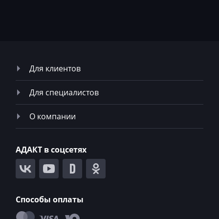
Neoplan
NewHolland
Nissan
Omoda
Для клиентов
Opel
Для специалистов
Oting
Otokar
О компании
Pellenc
АДАКТ в соцсетях
Perkins
Peterbilt
Peugeot
Способы оплаты
Ploeger