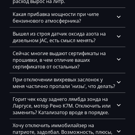
Dammann
расход вырос на литр.
Derways
Какая прибавка мощности при чипе
бензинового атмосферника?
Deutz
Вышел из строя датчик оксида азота на
Dewulf
дизельном JAC, есть смысл менять?
Dieci
Сейчас многие выдают сертификаты на
Dodge
прошивки, в чем отличие ваших
сертификатов от остальных?
Dongfeng
При отключении вихревых заслонок у
Doosan
меня частично пропали 'низы', что делать?
Doppstadt
Горит чек коду заднего лямбда зонда на
Dynapac
Ларгусе, мотор Рено К7М. Отключить или
заменить? Катализатор вроде в порядке.
EcoLog
Хочу отключить иммобилайзер на
Eggersmann
патриоте, задолбал. Возможность, плюсы,