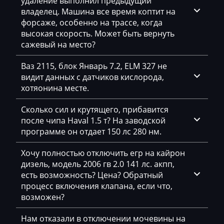
удаление выполнил предыдущий
Foton
владелец. Машина все время коптит на
форсаже, особенно на трассе, когда
Freightliner
высокая скорость. Может быть вернуть
Furukawa
сажевый на место?
GAC
Ваз 2115, блок Январь 7.2, ELM 327 не
видит данных с датчиков кислорода,
Geely
хотяонина месте.
Gehl
Сколько сил и крутящего, прибавится
Genie
после чипа Haval 1.5 т? На заводской
программе он отдает 150 лс 280 нм.
Genset
Хочу полностью отключить егр на кайрон
GMC
дизель, модель 2006 гв 2.0 141 лс. акпп,
есть возможность? Цена? Обратный
Great Wall
процесс включения клапана, если что,
Grove
возможен?
Groz
Нам отказали в отключении мочевины на