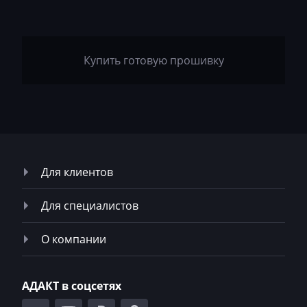
Mitsubishi
MST
Купить готовую прошивку
MTZ
Neoplan
NewHolland
Nissan
Для клиентов
Omoda
Для специалистов
Opel
Oting
О компании
Otokar
Pellenc
АДАКТ в соцсетях