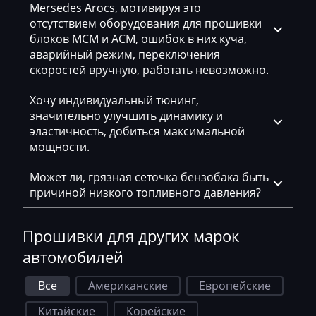
Mersedes Arocs, мотивируя это
Hafei
отсутствием оборудования для прошивки
Haima
блоков MCM и ACM, ошибок в них куча,
аварийный режим, переключения
Hamm
скоростей вручную, работать невозможно.
Hatz
Хочу индивидуальный тюнинг,
значительно улучшить динамику и
Haval
эластичность, добиться максимальной
Hawtai
мощности.
Hidromek
Может ли, грязная сеточка бензобака быть
причиной низкого топливного давления?
Higer
Hino
Прошивки для других марок
Hitachi
автомобилей
Honda
Все
Американские
Европейские
Hongqi
Китайские
Корейские