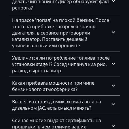
делать чип-тюнинг? Дилер обнаружит факт
репрога?
Daewoo
DAF
На трассе 'попал' на плохой бензин. После
этого на приборке загорелся значок
Daihatsu
двигателя, в сервисе приговорили
катализатор. Поставить дешевый
Dammann
универсальный или прошить?
Derways
Увеличится ли потребление топлива после
Deutz
установки stage1? Сосед чипанул киа рио,
расход вырос на литр.
Dewulf
Какая прибавка мощности при чипе
Dieci
бензинового атмосферника?
Dodge
Вышел из строя датчик оксида азота на
Dongfeng
дизельном JAC, есть смысл менять?
Doosan
Сейчас многие выдают сертификаты на
прошивки, в чем отличие ваших