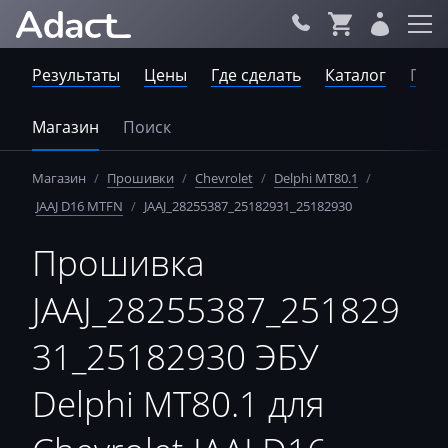
Результаты
Цены
Где сделать
Каталог
Пров
Магазин
Поиск
Магазин
/
Прошивки
/
Chevrolet
/
Delphi MT80.1
/
JAAJ D16 MTFN
/
JAAJ_28255387_25182931_25182930
Прошивка
JAAJ_28255387_251829
31_25182930 ЭБУ
Delphi MT80.1 для