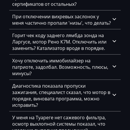
Doppstadt
сертификатов от остальных?
Dynapac
При отключении вихревых заслонок у
EcoLog
меня частично пропали 'низы', что делать?
Eggersmann
Горит чек коду заднего лямбда зонда на
Ларгусе, мотор Рено К7М. Отключить или
Exeed
заменить? Катализатор вроде в порядке.
Extreme moto
Хочу отключить иммобилайзер на
Faresin
патриоте, задолбал. Возможность, плюсы,
минусы?
Farmtrac
Диагностика показала пропуски
FAW
зажигания, специалист сказал, что мотор в
порядке, виновата программа, можно
Fendt
исправить?
Fiat
У меня на Туареге нет сажевого фильтра,
Ford
осмотр выхлопной системы показал, что