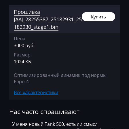
Challenger
Прошивка
Купить
Changan
JAAJ_28255387_25182931_25
182930_stage1.bin
Changhe
Цена
Chery
3000 руб.
Chevrolet
Размер
Chrysler
1024 КБ
Citroen
Оптимизированный динамик под нормы
Евро-4.
Claas
Все характеристики
CMI
Comacchio
Нас часто спрашивают
Cupra
У меня новый Tank 500, есть ли смысл
Dacia