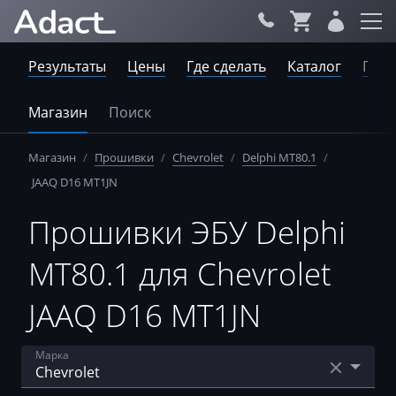
Результаты
Цены
Где сделать
Каталог
Пров
Магазин
Поиск
Магазин
/
Прошивки
/
Chevrolet
/
Delphi MT80.1
/
JAAQ D16 MT1JN
Прошивки ЭБУ Delphi
MT80.1 для Chevrolet
JAAQ D16 MT1JN
Марка