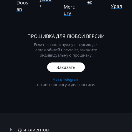
ec
Doos
Volvo
r
Урал
Merc
an
ury
Vortex
WackerNeuson
ПРОШИВКА ДЛЯ ЛЮБОЙ ВЕРСИИ
Weidemann
Если не нашли нужную версию для
Weiler
автомобилей Chevrolet, закажите
индивидуальную прошивку.
Wirtgen
Заказать
XCMG
Чат в Telegram
Yale
по чип-тюнингу и диагностике.
Yanmar
Yutong
Zoomilon
Zotye
Для клиентов