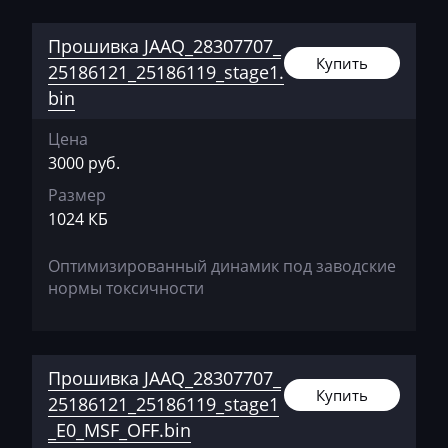
Brilliance
Прошивка JAAQ_28307707_
Buhler
Купить
25186121_25186119_stage1.
bin
BYD
Цена
Cadillac
3000 руб.
Camc
Размер
Case
1024 КБ
Caterpillar
Оптимизированный динамик под заводские
нормы токсичности
CFMoto
Challenger
Changan
Прошивка JAAQ_28307707_
Купить
25186121_25186119_stage1
Changhe
_E0_MSF_OFF.bin
Chery