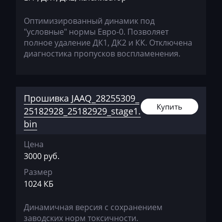
Haval
Оптимизированный динамик под
"условные" нормы Евро-0. Позволяет
Hawtai
полное удаление ДК1, ДК2 и КК. Отключена
Hidromek
диагностика пропусков воспламенения.
Higer
Hino
Прошивка JAAQ_28255309_
Купить
Hitachi
25182928_25182929_stage1.
bin
Honda
Цена
Hongqi
3000 руб.
Howo
Размер
Huanghai
1024 КБ
Hummer
Динамичная версия с сохранением
заводских норм токсичности.
Hyster