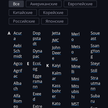
Neoplan
Все
Американские
Европейские
NewHolland
Китайские
Корейские
Nissan
Российские
Японские
Omoda
Acur
Dop
Jetta
Soue
A
Merl
a
psta
ast
Opel
o
JMC
dt
Aebi
Ssan
Mets
John
Oting
Sch
Dyna
gYon
o
Deer
midt
pac
g
Otokar
e
MG
Agco
EcoL
Steyr
E
Kaiyi
K
Pellenc
Mine
og
Agrif
Still
lli
Kalm
Perkins
ac
Egge
Stra
ar
Mini
rsma
Alba
utma
Peterbilt
Kass
Mits
nn
ch
nn
bohr
ubis
Peugeot
Exee
Alfa
Suba
er
hi
d
Rom
ru
Ploeger
Kato
MST
eo
Extre