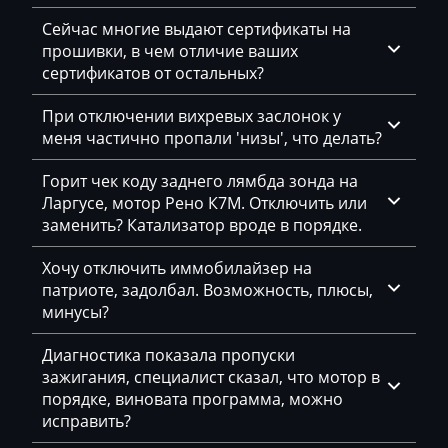
LDV
Сейчас многие выдают сертификаты на
прошивки, в чем отличие ваших
Lexus
сертификатов от остальных?
Liebherr
При отключении вихревых заслонок у
Lifan
меня частично пропали 'низы', что делать?
Lincoln
Горит чек коду заднего лямбда зонда на
Ларгусе, мотор Рено К7М. Отключить или
Linde
заменить? Катализатор вроде в порядке.
Linder
Хочу отключить иммобилайзер на
LinkBelt
патриоте, задолбал. Возможность, плюсы,
минусы?
LiuGong
Диагностика показала пропуски
Logset
зажигания, специалист сказал, что мотор в
порядке, виновата программа, можно
LS
исправить?
Luxgen