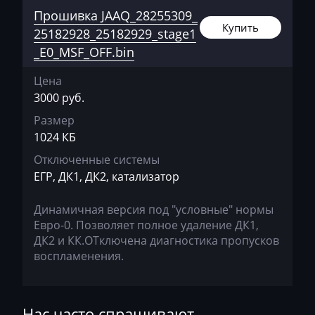
Jetour
Прошивка JAAQ_28255309_
Купить
Jetta
25182928_25182929_stage1
_E0_MSF_OFF.bin
JMC
Цена
JohnDeere
3000 руб.
Kaiyi
Размер
1024 КБ
Kalmar
Отключенные системы
Kassbohrer
ЕГР, ДК1, ДК2, катализатор
Kato
Динамичная версия под "условные" нормы
Keestrack
Евро-0. Позволяет полное удаление ДК1,
ДК2 и КК.ОТключена диагностика пропусков
Kenworth
воспламенения.
Kia
KingLong
Нас часто спрашивают