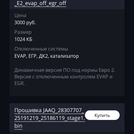
Dammann
_E2_evap_off_egr_off
Derways
Цена
3000 руб.
Deutz
Размер
Dewulf
1024 КБ
Dieci
Отключенные системы
EVAP, ЕГР, ДК2, катализатор
Dodge
Dongfeng
Динамичная версия ПО под нормы Евро 2.
Версия с отключенным контролем EVAP и
Doosan
EGR.
Doppstadt
Dynapac
Прошивка JAAQ_28307707_
EcoLog
Купить
25191219_25186119_stage1.
bin
Eggersmann