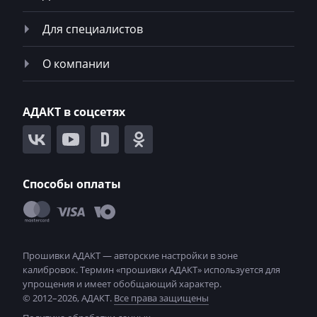
ZX
Для специалистов
ВАЗ (Lada)
О компании
ГАЗ
Депозит
АДАКТ в соцсетях
ЗАЗ
ЗИЛ
КАвЗ
Способы оплаты
Камаз
Кировец
КРАЗ
МАЗ
© 2012–2026, АДАКТ.
Все права защищены
Москвич