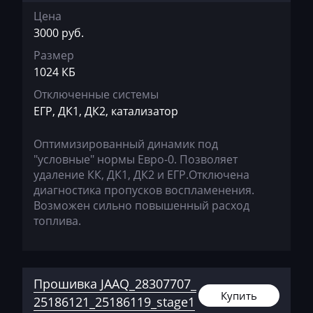
Цена
Chevrolet
3000 руб.
Chrysler
Размер
1024 КБ
Citroen
Отключенные системы
Claas
ЕГР, ДК1, ДК2, катализатор
CMI
Оптимизированный динамик под
Comacchio
"условные" нормы Евро-0. Позволяет
удаление КК, ДК1, ДК2 и ЕГР.Отключена
Cupra
диагностика пропусков воспламенения.
Возможен сильно повышенный расход
Dacia
топлива.
Daewoo
DAF
Прошивка JAAQ_28307707_
Daihatsu
Купить
25186121_25186119_stage1