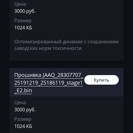
Exeed
Цена
3000 руб.
Extreme moto
Размер
Faresin
1024 КБ
Farmtrac
Оптимизированный динамик с сохранением
заводских норм токсичности.
FAW
Fendt
Fiat
Прошивка JAAQ_28307707_
Купить
25191219_25186119_stage1
Ford
_E2.bin
Foton
Цена
Freightliner
3000 руб.
Furukawa
Размер
1024 КБ
GAC