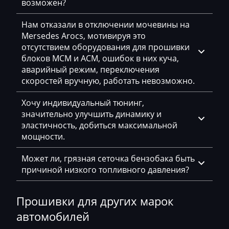
McCormick
возможен?
Mecalac
Нам отказали в отключении мочевины на
Mersedes Arocs, мотивируя это
Mercedes-Benz
отсутствием оборудования для прошивки
Mercury
блоков MCM и ACM, ошибок в них куча,
аварийный режим, переключения
Merlo
скоростей вручную, работать невозможно.
Metso
Хочу индивидуальный тюнинг,
значительно улучшить динамику и
MG
эластичность, добиться максимальной
Minelli
мощности.
Mini
Может ли, грязная сеточка бензобака быть
причиной низкого топливного давления?
Mitsubishi
MST
Прошивки для других марок
MTZ
автомобилей