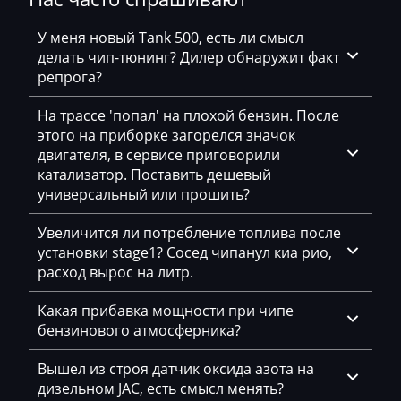
Kioti
У меня новый Tank 500, есть ли смысл
Kleemann
делать чип-тюнинг? Дилер обнаружит факт
репрога?
Kobelco
Kohler
На трассе 'попал' на плохой бензин. После
этого на приборке загорелся значок
Komatsu
двигателя, в сервисе приговорили
катализатор. Поставить дешевый
Konecranes
универсальный или прошить?
Kramer
Увеличится ли потребление топлива после
Krone
установки stage1? Сосед чипанул киа рио,
расход вырос на литр.
Kubota
Какая прибавка мощности при чипе
Lancia
бензинового атмосферника?
Land Rover
Вышел из строя датчик оксида азота на
Landini
дизельном JAC, есть смысл менять?