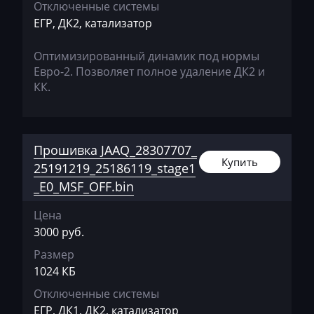
Отключенные системы
Geely
ЕГР, ДК2, катализатор
Gehl
Оптимизированный динамик под нормы
Genie
Евро-2. Позволяет полное удаление ДК2 и
КК.
Genset
GMC
Great Wall
Прошивка JAAQ_28307707_
Купить
25191219_25186119_stage1
Grove
_E0_MSF_OFF.bin
Groz
Цена
Hafei
3000 руб.
Haima
Размер
1024 КБ
Hamm
Отключенные системы
Hatz
ЕГР, ДК1, ДК2, катализатор