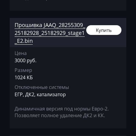
Hyundai
Infiniti
Прошивка JAAQ_28255309_
Купить
25182928_25182929_stage1
International
_E2.bin
Iran Khodro
Цена
Isuzu
3000 руб.
Iveco
Размер
1024 КБ
Jac
Отключенные системы
Jaecoo
ЕГР, ДК2, катализатор
Jaguar
Динамичная версия под нормы Евро-2.
JCB
Позволяет полное удаление ДК2 и КК.
Jeep