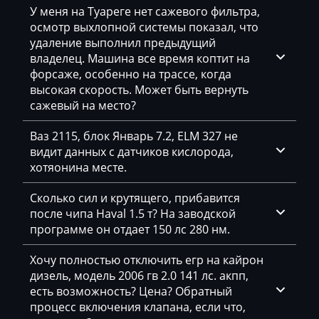
У меня на Туареге нет сажевого фильтра,
Mack
осмотр выхлопной системы показал, что
удаление выполнил предыдущий
Madill
владелец. Машина все время коптит на
форсаже, особенно на трассе, когда
Magni
высокая скорость. Может быть вернуть
Mahindra
сажевый на место?
MAN
Ваз 2115, блок Январь 7.2, ELM 327 не
видит данных с датчиков кислорода,
Manitou
хотяонина месте.
Maserati
Сколько сил и крутящего, прибавится
MasseyFerguson
после чипа Haval 1.5 т? На заводской
программе он отдает 150 лс 280 нм.
Maxus
Хочу полностью отключить егр на кайрон
Mazda
дизель, модель 2006 гв 2.0 141 лс. акпп,
есть возможность? Цена? Обратный
McCloskey
процесс включения клапана, если что,