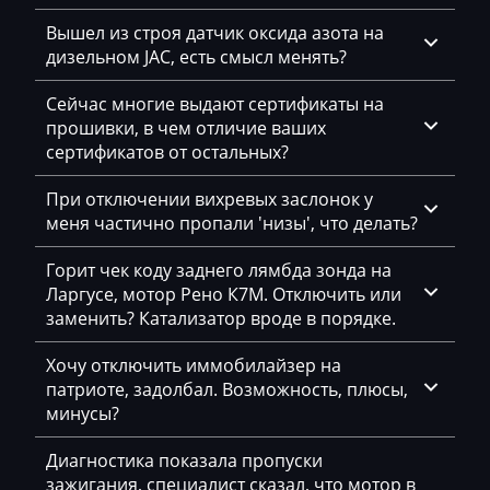
Geely
Вышел из строя датчик оксида азота на
дизельном JAC, есть смысл менять?
Gehl
Сейчас многие выдают сертификаты на
Genie
прошивки, в чем отличие ваших
Genset
сертификатов от остальных?
GMC
При отключении вихревых заслонок у
меня частично пропали 'низы', что делать?
Great Wall
Горит чек коду заднего лямбда зонда на
Grove
Ларгусе, мотор Рено К7М. Отключить или
Groz
заменить? Катализатор вроде в порядке.
Hafei
Хочу отключить иммобилайзер на
патриоте, задолбал. Возможность, плюсы,
Haima
минусы?
Hamm
Диагностика показала пропуски
Hatz
зажигания, специалист сказал, что мотор в