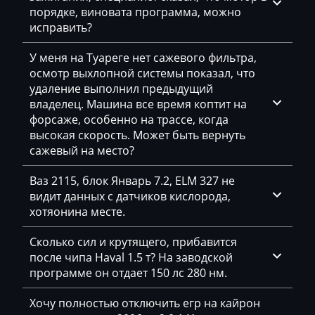
порядке, виновата программа, можно
Haval
исправить?
Hawtai
У меня на Туареге нет сажевого фильтра,
Hidromek
осмотр выхлопной системы показал, что
удаление выполнил предыдущий
Higer
владелец. Машина все время коптит на
форсаже, особенно на трассе, когда
Hino
высокая скорость. Может быть вернуть
сажевый на место?
Hitachi
Honda
Ваз 2115, блок Январь 7.2, ELM 327 не
видит данных с датчиков кислорода,
Hongqi
хотяонина месте.
Howo
Сколько сил и крутящего, прибавится
после чипа Haval 1.5 т? На заводской
Huanghai
программе он отдает 150 лс 280 нм.
Hummer
Хочу полностью отключить егр на кайрон
Hyster