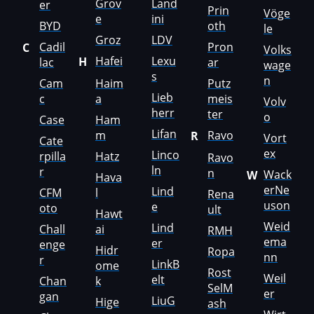
Grov
Land
er
Prin
Vöge
e
ini
Mack
BYD
oth
le
Groz
LDV
Cadil
Pron
C
Madill
Volks
Hafei
Lexu
H
lac
ar
wage
Magni
s
n
Cam
Haim
Putz
Lieb
c
a
meis
Mahindra
Volv
herr
ter
o
Case
Ham
MAN
Lifan
m
Ravo
R
Vort
Cate
ex
Manitou
Linco
rpilla
Hatz
Ravo
ln
r
n
Wack
W
Hava
Maserati
erNe
Lind
CFM
l
Rena
uson
e
MasseyFerguson
oto
ult
Hawt
Weid
Lind
Chall
ai
RMH
Maxus
ema
er
enge
Hidr
Ropa
nn
r
Mazda
LinkB
ome
Rost
Weil
elt
Chan
k
McCloskey
SelM
er
gan
LiuG
Hige
ash