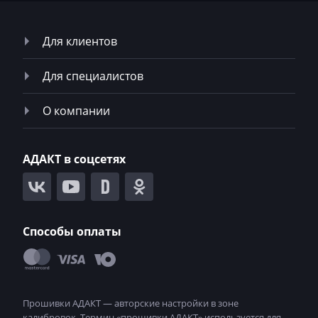
Rottne
Для клиентов
Rover
Saab
Для специалистов
Saic
О компании
Samsung
Sandvik
АДАКТ в соцсетях
Sany
Scania
Способы оплаты
Schaeff
Schaffer
Seat
SEM