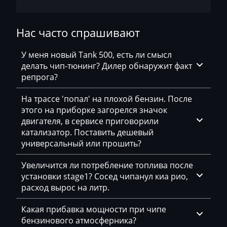
Exeed
Extreme moto
Нас часто спрашивают
Faresin
У меня новый Tank 500, есть ли смысл
Farmtrac
делать чип-тюнинг? Дилер обнаружит факт
репрога?
FAW
На трассе 'попал' на плохой бензин. После
Fendt
этого на приборке загорелся значок
двигателя, в сервисе приговорили
Fiat
катализатор. Поставить дешевый
Ford
универсальный или прошить?
Foton
Увеличится ли потребление топлива после
установки stage1? Сосед чипанул киа рио,
Freightliner
расход вырос на литр.
Furukawa
Какая прибавка мощности при чипе
GAC
бензинового атмосферника?