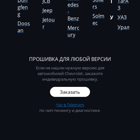
Don
JCB
ТагА
Т
edes
Ponsse
rs
gfen
З
Jeep
-
g
Solm
Porsche
УАЗ
У
Benz
Jetou
ec
Doos
r
Урал
Merc
Powerscreen
an
ury
Prinoth
Pronar
ПРОШИВКА ДЛЯ ЛЮБОЙ ВЕРСИИ
Putzmeister
Если не нашли нужную версию для
автомобилей Chevrolet, закажите
Ravo
индивидуальную прошивку.
Ravon
Заказать
Renault
Чат в Telegram
по чип-тюнингу и диагностике.
RMH
Ropa
RostSelMash