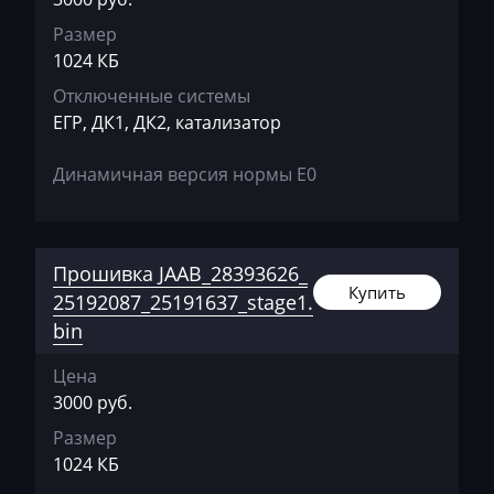
Размер
Chevrolet
1024 КБ
Chrysler
Отключенные системы
Citroen
ЕГР, ДК1, ДК2, катализатор
Claas
Динамичная версия нормы Е0
CMI
Comacchio
Прошивка JAAB_28393626_
Cupra
Купить
25192087_25191637_stage1.
bin
Dacia
Daewoo
Цена
3000 руб.
DAF
Размер
Daihatsu
1024 КБ