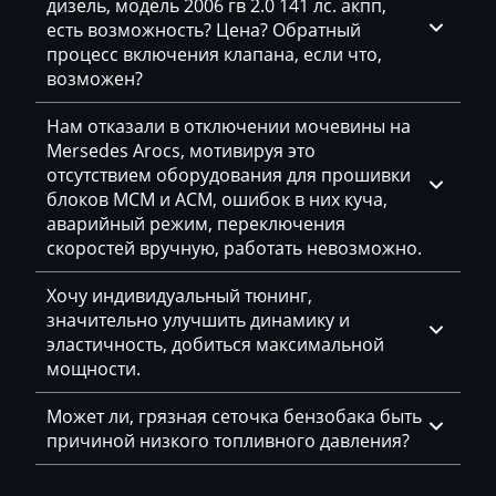
дизель, модель 2006 гв 2.0 141 лс. акпп,
есть возможность? Цена? Обратный
Hyundai
процесс включения клапана, если что,
возможен?
Infiniti
International
Нам отказали в отключении мочевины на
Mersedes Arocs, мотивируя это
Iran Khodro
отсутствием оборудования для прошивки
блоков MCM и ACM, ошибок в них куча,
Isuzu
аварийный режим, переключения
скоростей вручную, работать невозможно.
Iveco
Jac
Хочу индивидуальный тюнинг,
значительно улучшить динамику и
Jaecoo
эластичность, добиться максимальной
мощности.
Jaguar
Может ли, грязная сеточка бензобака быть
JCB
причиной низкого топливного давления?
Jeep