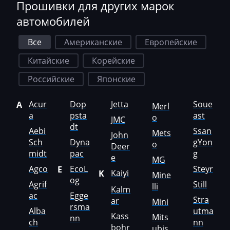
Jetour
Прошивки для других марок
автомобилей
Jetta
JMC
Все
Американские
Европейские
Китайские
Корейские
JohnDeere
Российские
Японские
Kaiyi
Kalmar
Acur
Dop
Jetta
Soue
A
Merl
a
psta
ast
o
JMC
Kassbohrer
dt
Aebi
Ssan
Mets
John
Kato
Sch
Dyna
gYon
o
Deer
midt
pac
g
e
Keestrack
MG
Agco
EcoL
Steyr
E
Kaiyi
K
Mine
Kenworth
og
Agrif
Still
lli
Kalm
ac
Egge
Kia
Stra
ar
Mini
rsma
Alba
utma
Kass
Mits
KingLong
nn
ch
nn
bohr
ubis