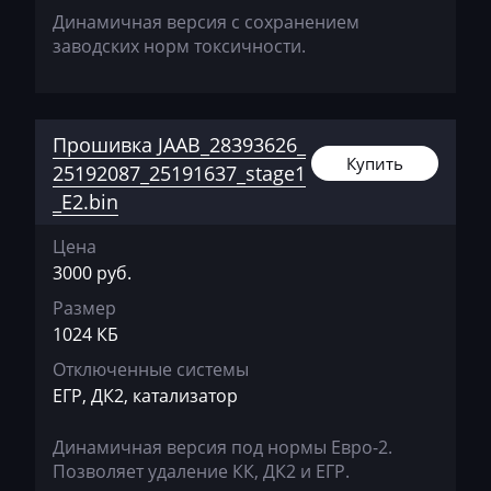
Dammann
Динамичная версия с сохранением
Derways
заводских норм токсичности.
Deutz
Dewulf
Прошивка JAAB_28393626_
Купить
Dieci
25192087_25191637_stage1
_E2.bin
Dodge
Цена
Dongfeng
3000 руб.
Doosan
Размер
1024 КБ
Doppstadt
Отключенные системы
Dynapac
ЕГР, ДК2, катализатор
EcoLog
Динамичная версия под нормы Евро-2.
Eggersmann
Позволяет удаление КК, ДК2 и ЕГР.