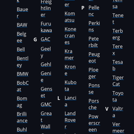
k
Freig
er
sa
LDV
Pelle
P
htlin
Baue
Kom
nc
er
Tene
r
Lexus
atsu
t
Perki
Furu
BAW
Kone
Liebherr
ns
kawa
Terb
Belg
cran
erg
Pete
GAC
G
ee
Lifan
es
rbilt
Tere
Geel
Bell
Kra
Lincoln
x
Peug
y
mer
Bentl
eot
Tesa
Linde
Gehl
ey
Kron
b
Ploe
Geni
e
BMW
Linder
ger
Tiger
e
Kubo
BobC
Cat
Pons
LinkBelt
Gens
ta
at
se
Toyo
et
LiuGong
Lanci
L
Bom
ta
Pors
GMC
a
ag
che
Valtr
Logset
V
Grea
Land
Brilli
a
Pow
t
Rove
LS
ance
erscr
Ver
Wall
r
Buhl
een
meer
Luxgen