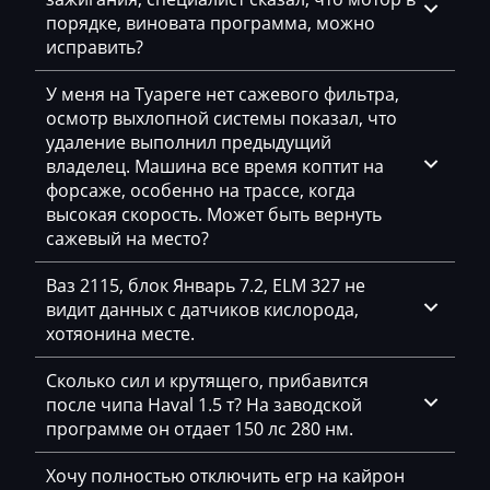
Exeed
порядке, виновата программа, можно
исправить?
Extreme moto
У меня на Туареге нет сажевого фильтра,
Faresin
осмотр выхлопной системы показал, что
Farmtrac
удаление выполнил предыдущий
владелец. Машина все время коптит на
FAW
форсаже, особенно на трассе, когда
высокая скорость. Может быть вернуть
Fendt
сажевый на место?
Fiat
Ваз 2115, блок Январь 7.2, ELM 327 не
Ford
видит данных с датчиков кислорода,
хотяонина месте.
Foton
Сколько сил и крутящего, прибавится
Freightliner
после чипа Haval 1.5 т? На заводской
Furukawa
программе он отдает 150 лс 280 нм.
GAC
Хочу полностью отключить егр на кайрон