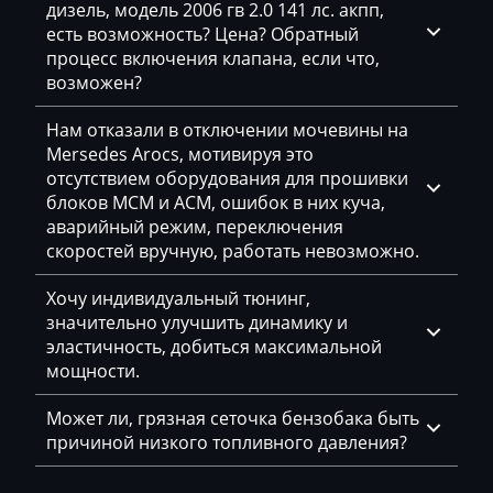
дизель, модель 2006 гв 2.0 141 лс. акпп,
Geely
есть возможность? Цена? Обратный
процесс включения клапана, если что,
Gehl
возможен?
Genie
Нам отказали в отключении мочевины на
Genset
Mersedes Arocs, мотивируя это
отсутствием оборудования для прошивки
GMC
блоков MCM и ACM, ошибок в них куча,
аварийный режим, переключения
Great Wall
скоростей вручную, работать невозможно.
Grove
Хочу индивидуальный тюнинг,
Groz
значительно улучшить динамику и
эластичность, добиться максимальной
Hafei
мощности.
Haima
Может ли, грязная сеточка бензобака быть
Hamm
причиной низкого топливного давления?
Hatz