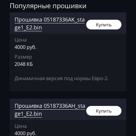
Популярные прошивки
AVR
BAIC
Прошивка 05187336AK_sta
Купить
ge1_E2.bin
Bajaj
Цена
Basak
4000 руб.
Bauer
Размер
BAW
2048 КБ
Belgee
Динамичная версия под нормы Евро-2.
Bell
Bentley
Прошивка 05187336AH_sta
BMW
Купить
ge1_E2.bin
BobCat
Цена
Bomag
4000 руб.