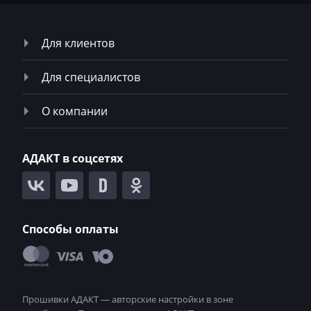
Neoplan
NewHolland
Для клиентов
Nissan
Для специалистов
Omoda
Opel
О компании
Oting
АДАКТ в соцсетях
Otokar
Pellenc
Perkins
Способы оплаты
Peterbilt
Peugeot
Ploeger