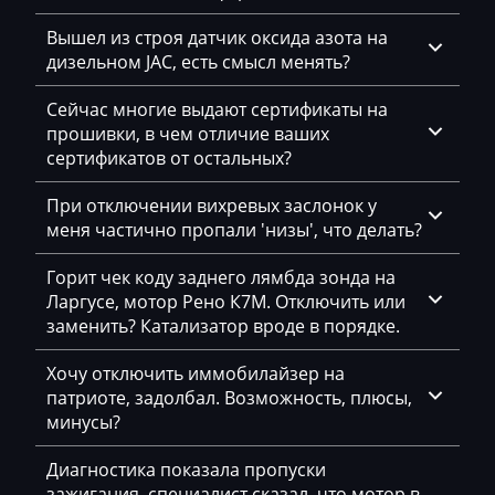
Dammann
Вышел из строя датчик оксида азота на
Derways
дизельном JAC, есть смысл менять?
Deutz
Сейчас многие выдают сертификаты на
Dewulf
прошивки, в чем отличие ваших
сертификатов от остальных?
Dieci
При отключении вихревых заслонок у
Dodge
меня частично пропали 'низы', что делать?
Dongfeng
Горит чек коду заднего лямбда зонда на
Doosan
Ларгусе, мотор Рено К7М. Отключить или
заменить? Катализатор вроде в порядке.
Doppstadt
Хочу отключить иммобилайзер на
Dynapac
патриоте, задолбал. Возможность, плюсы,
минусы?
EcoLog
Eggersmann
Диагностика показала пропуски
зажигания, специалист сказал, что мотор в