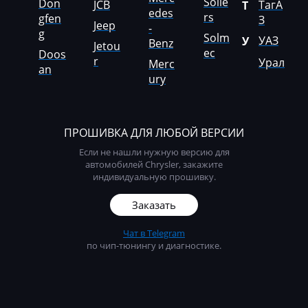
McCormick
Solle
Don
JCB
ТагА
Т
edes
rs
gfen
З
Jeep
Mecalac
-
g
Solm
УАЗ
У
Benz
Jetou
Mercedes-Benz
ec
Doos
r
Урал
Merc
an
Mercury
ury
Merlo
Metso
ПРОШИВКА ДЛЯ ЛЮБОЙ ВЕРСИИ
Если не нашли нужную версию для
MG
автомобилей Chrysler, закажите
индивидуальную прошивку.
Minelli
Заказать
Mini
Чат в Telegram
Mitsubishi
по чип-тюнингу и диагностике.
MST
MTZ