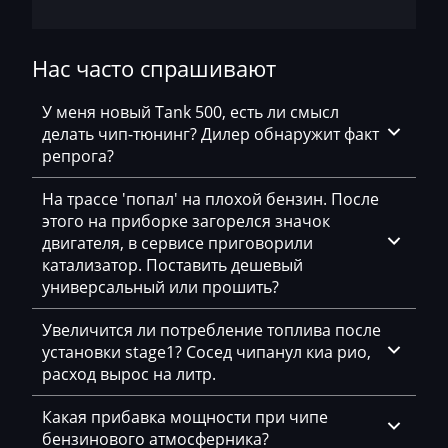
Chevrolet
Нас часто спрашивают
Chrysler
Citroen
У меня новый Tank 500, есть ли смысл
делать чип-тюнинг? Дилер обнаружит факт
Claas
репрога?
CMI
На трассе 'попал' на плохой бензин. После
этого на приборке загорелся значок
Comacchio
двигателя, в сервисе приговорили
Cupra
катализатор. Поставить дешевый
универсальный или прошить?
Dacia
Увеличится ли потребление топлива после
Daewoo
установки stage1? Сосед чипанул киа рио,
расход вырос на литр.
DAF
Daihatsu
Какая прибавка мощности при чипе
бензинового атмосферника?