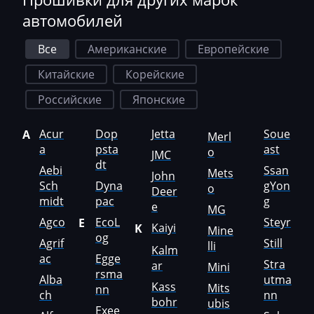
автомобилей
Hyundai
Все
Американские
Европейские
Infiniti
Китайские
Корейские
International
Российские
Японские
Iran Khodro
Isuzu
Acur
Dop
Jetta
Soue
A
Merl
a
psta
ast
o
JMC
Iveco
dt
Aebi
Ssan
Mets
John
Jac
Sch
Dyna
gYon
o
Deer
midt
pac
g
e
MG
Jaecoo
Agco
EcoL
Steyr
E
Kaiyi
K
Mine
og
Jaguar
Agrif
Still
lli
Kalm
ac
Egge
Stra
JCB
ar
Mini
rsma
Alba
utma
Kass
Mits
nn
Jeep
ch
nn
bohr
ubis
Exee