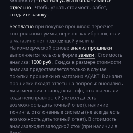
мощности) -
Платная услуга и оплачивается
отдельно
. Чтобы узнать стоимость работ,
Chevrolet
создайте заявку
.
Chrysler
Бесплатно
при покупке прошивок: пересчет
Citroen
контрольной суммы, перенос калибровок, если
в магазине нет подходящей утилиты.
Claas
На коммерческой основе
анализ прошивки
выполняется только в форме
заявки
. Стоимость
CMI
анализа:
1000 руб
. Скидка в размере стоимости
Comacchio
анализа предоставляется только в случае
покупки прошивки из магазина АДАКТ. В анализ
Cupra
прошивки входят ответы на вопросы: вносились
Dacia
ли изменения в заводской софт, отключены ли
коды неисправностей (не всегда есть
Daewoo
возможность дать точный ответ), наличие
DAF
тюнинга, отключенные системы (не всегда есть
возможность дать точный ответ). В стоимость
Daihatsu
анализавходит заводской сток (при наличии в