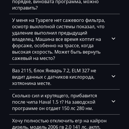
порядке, виновата программа, можно
Geely
исправить?
Gehl
У меня на Туареге нет сажевого фильтра,
осмотр выхлопной системы показал, что
Genie
удаление выполнил предыдущий
Genset
владелец. Машина все время коптит на
форсаже, особенно на трассе, когда
GMC
высокая скорость. Может быть вернуть
сажевый на место?
Great Wall
Ваз 2115, блок Январь 7.2, ELM 327 не
Grove
видит данных с датчиков кислорода,
Groz
хотяонина месте.
Hafei
Сколько сил и крутящего, прибавится
после чипа Haval 1.5 т? На заводской
Haima
программе он отдает 150 лс 280 нм.
Hamm
Хочу полностью отключить егр на кайрон
Hatz
дизель, модель 2006 гв 2.0 141 лс. акпп,