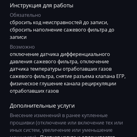
Siemens SID208
Инструкция для работы
Brilliance
10264059AA
Обязательно
Siemens SID801
Buhler
10266035AA
сбросить код неисправностей до записи,
Siemens SID803
сбросить наполнение сажевого фильтра до
BYD
10266041AA
записи
Siemens SID803A
Cadillac
10270300AA
Возможно
Siemens SID804
отключение датчика дифференциального
Camc
10282743AA
давления сажевого фильтра, отключение
Siemens SID807
Case
10286573AA
датчика температуры отработавших газов
Valeo V34
сажевого фильтра, снятие разъема клапана ЕГР,
Caterpillar
10296984AA
физическое глушение канала рециркуляции
Valeo V46
CFMoto
10298323AA
отработавших газов
Visteon DCU102-108
Challenger
10319555AA
Дополнительные услуги
Changan
10348894AA
Внесение изменений в ранее купленные
прошивки (отключение или включение тех или
Changhe
иных систем, увеличение или уменьшение
Chery