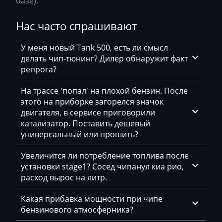
базе).
Dammann
Derways
Нас часто спрашивают
Deutz
У меня новый Tank 500, есть ли смысл
Dewulf
делать чип-тюнинг? Дилер обнаружит факт
репрога?
Dieci
На трассе 'попал' на плохой бензин. После
Dodge
этого на приборке загорелся значок
двигателя, в сервисе приговорили
Dongfeng
катализатор. Поставить дешевый
Doosan
универсальный или прошить?
Doppstadt
Увеличится ли потребление топлива после
установки stage1? Сосед чипанул киа рио,
Dynapac
расход вырос на литр.
EcoLog
Какая прибавка мощности при чипе
Eggersmann
бензинового атмосферника?