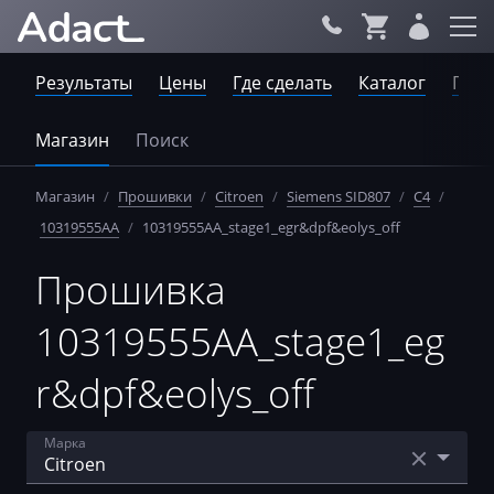
Результаты
Цены
Где сделать
Каталог
Пров
Магазин
Поиск
Магазин
/
Прошивки
/
Citroen
/
Siemens SID807
/
C4
/
10319555AA
/
10319555AA_stage1_egr&dpf&eolys_off
Прошивка
10319555AA_stage1_eg
r&dpf&eolys_off
Марка