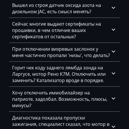
Exeed
Вышел из строя датчик оксида азота на
дизельном JAC, есть смысл менять?
Extreme moto
Сейчас многие выдают сертификаты на
Faresin
прошивки, в чем отличие ваших
Farmtrac
сертификатов от остальных?
FAW
При отключении вихревых заслонок у
меня частично пропали 'низы', что делать?
Fendt
Горит чек коду заднего лямбда зонда на
Fiat
Ларгусе, мотор Рено К7М. Отключить или
Ford
заменить? Катализатор вроде в порядке.
Foton
Хочу отключить иммобилайзер на
патриоте, задолбал. Возможность, плюсы,
Freightliner
минусы?
Furukawa
Диагностика показала пропуски
GAC
зажигания, специалист сказал, что мотор в