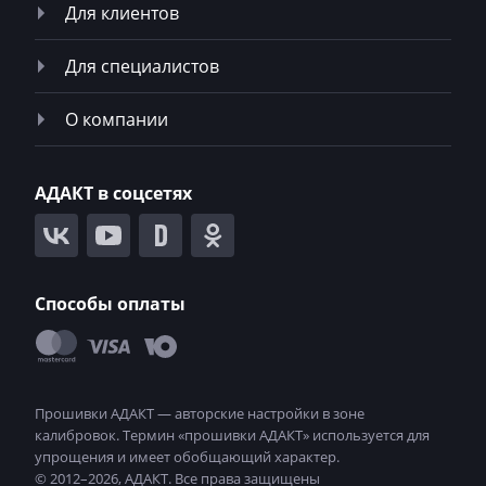
Для клиентов
Ponsse
Porsche
Для специалистов
Powerscreen
О компании
Prinoth
Pronar
АДАКТ в соцсетях
Putzmeister
Ravo
Способы оплаты
Ravon
Renault
RMH
Ropa
RostSelMash
© 2012–2026, АДАКТ.
Все права защищены