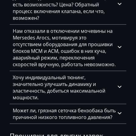
есть возможность? Цена? Обратный
Haval
процесс включения клапана, если что,
возможен?
Hawtai
Нам отказали в отключении мочевины на
Hidromek
Mersedes Arocs, мотивируя это
Higer
отсутствием оборудования для прошивки
блоков MCM и ACM, ошибок в них куча,
Hino
аварийный режим, переключения
скоростей вручную, работать невозможно.
Hitachi
Хочу индивидуальный тюнинг,
Honda
значительно улучшить динамику и
Hongqi
эластичность, добиться максимальной
мощности.
Howo
Может ли, грязная сеточка бензобака быть
Huanghai
причиной низкого топливного давления?
Hummer
Прошивки для других марок
Hyster