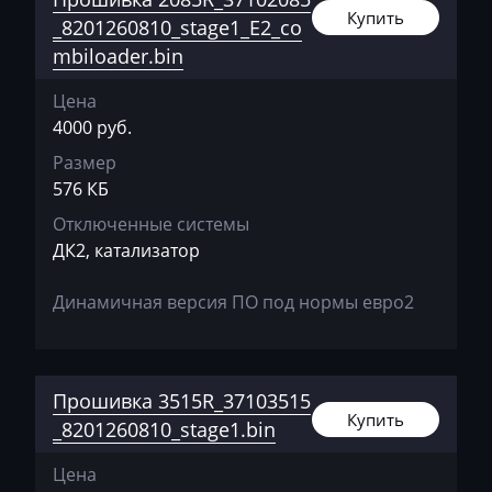
Changhe
Купить
_8201260810_stage1_E2_co
Chery
mbiloader.bin
Chevrolet
Цена
4000 руб.
Chrysler
Размер
Citroen
576 КБ
Claas
Отключенные системы
ДК2, катализатор
CMI
Comacchio
Динамичная версия ПО под нормы евро2
Cupra
Dacia
Прошивка 3515R_37103515
Купить
Daewoo
_8201260810_stage1.bin
DAF
Цена