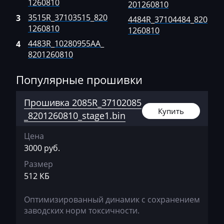
1260810
201260810
Siemens SID305, 306
Ausa
3515R_37103515_820
3
4484R_37104484_820
Siemens SID310
1260810
1260810
AVR
4483R_10280955AA_
4
Siemens Sim32
BAIC
8201260810
Valeo V42
Bajaj
Популярные прошивки
Basak
Прошивка 2085R_37102085
Bauer
Купить
_8201260810_stage1.bin
BAW
Цена
Belgee
3000 руб.
Размер
Bell
512 КБ
Bentley
Оптимизированный динамик с сохранением
BMW
заводских норм токсичности.
BobCat