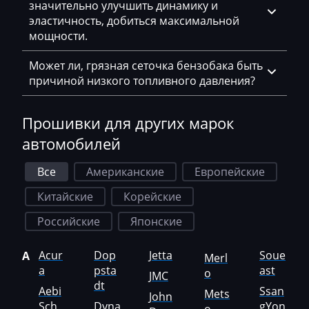
значительно улучшить динамику и
MTZ
эластичность, добиться максимальной
мощности.
Neoplan
NewHolland
Может ли, грязная сеточка бензобака быть
причиной низкого топливного давления?
Nissan
Omoda
Прошивки для других марок
автомобилей
Opel
Oting
Все
Американские
Европейские
Otokar
Китайские
Корейские
Pellenc
Российские
Японские
Perkins
Acur
Dop
Jetta
Soue
A
Merl
a
psta
ast
o
Peterbilt
JMC
dt
Aebi
Ssan
Mets
John
Peugeot
Sch
Dyna
gYon