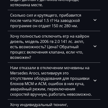
McCloskey
хотяонина месте.
McCormick
Сколько сил и крутящего, прибавится
Mecalac
после чипа Haval 1.5 т? На заводской
программе он отдает 150 лс 280 нм.
Mercedes-Benz
Хочу полностью отключить егр на кайрон
Mercury
дизель, модель 2006 гв 2.0 141 лс. акпп,
есть возможность? Цена? Обратный
Merlo
процесс включения клапана, если что,
Metso
возможен?
MG
Нам отказали в отключении мочевины на
Mersedes Arocs, мотивируя это
Minelli
отсутствием оборудования для прошивки
блоков MCM и ACM, ошибок в них куча,
Mini
аварийный режим, переключения
Mitsubishi
скоростей вручную, работать невозможно.
MST
Хочу индивидуальный тюнинг,