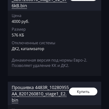
Hummer
6kB.bin
Hyster
Цена
Hyundai
4000 руб.
Размер
Infiniti
576 КБ
International
Отключенные системы
Iran Khodro
ДК2, катализатор
Isuzu
Динамичная версия под нормы Евро-2.
Позволяет удаление КК и ДК2.
Iveco
Jac
Jaecoo
Прошивка 4483R_10280955
Купить
AA_8201260810_stage1_E2.
Jaguar
bin
JCB