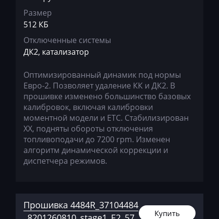
Размер
Hatz
512 КБ
Haval
Отключенные системы
ДК2, катализатор
Hawtai
Hidromek
Оптимизированный динамик под нормы
Евро-2. Позволяет удаление КК и ДК2. В
Higer
прошивке изменено большинство базовых
калибровок, включая калибровки
Hino
моментной модели и ЕТС. Стабилизирован
ХХ, подняты обороты отключения
Hitachi
топливоподачи до 7200 rpm. Изменен
Honda
алгоритм динамической коррекции и
диспетчера режимов.
Hongqi
Howo
Huanghai
Прошивка 4484R_37104484
Купить
_8201260810_stage1_E2_57