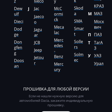
k
z
Iveco
y
КРАЗ
Volkswagen
Skod
Dew
Jac
McC
J
a
МАЗ
М
ulf
ormi
Volvo
Jaeco
ck
SMA
Dieci
Моск
o
Vortex
Meca
вич
Smar
Dod
Jagu
lac
t
ge
ПАЗ
П
ar
WackerNeuson
Merc
Solle
Don
JCB
ТагА
Т
Weidemann
edes
rs
gfen
З
Jeep
-
g
Weiler
Solm
УАЗ
У
Benz
Jetou
ec
Doos
r
Урал
Wirtgen
Merc
an
ury
XCMG
Yale
ПРОШИВКА ДЛЯ ЛЮБОЙ ВЕРСИИ
Yanmar
Если не нашли нужную версию для
автомобилей Dacia, закажите индивидуальную
Yutong
прошивку.
Zoomilon