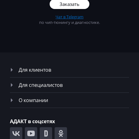
Заказать
Zotye
Чат в Telegram
ZX
по чип-тюнингу и диагностике.
ВАЗ (Lada)
ГАЗ
Депозит
ЗАЗ
Для клиентов
ЗИЛ
Для специалистов
КАвЗ
О компании
Камаз
Кировец
АДАКТ в соцсетях
КРАЗ