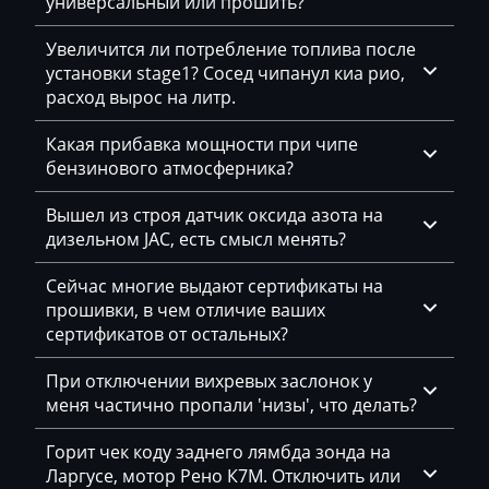
универсальный или прошить?
Landini
Увеличится ли потребление топлива после
установки stage1? Сосед чипанул киа рио,
LDV
расход вырос на литр.
Lexus
Какая прибавка мощности при чипе
Liebherr
бензинового атмосферника?
Lifan
Вышел из строя датчик оксида азота на
дизельном JAC, есть смысл менять?
Lincoln
Linde
Сейчас многие выдают сертификаты на
прошивки, в чем отличие ваших
Linder
сертификатов от остальных?
LinkBelt
При отключении вихревых заслонок у
меня частично пропали 'низы', что делать?
LiuGong
Logset
Горит чек коду заднего лямбда зонда на
Ларгусе, мотор Рено К7М. Отключить или