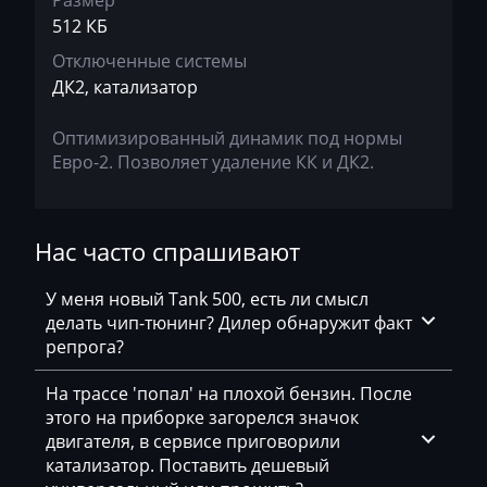
Размер
KingLong
512 КБ
Отключенные системы
Kioti
ДК2, катализатор
Kleemann
Оптимизированный динамик под нормы
Kobelco
Евро-2. Позволяет удаление КК и ДК2.
Kohler
Komatsu
Нас часто спрашивают
Konecranes
У меня новый Tank 500, есть ли смысл
Kramer
делать чип-тюнинг? Дилер обнаружит факт
репрога?
Krone
На трассе 'попал' на плохой бензин. После
Kubota
этого на приборке загорелся значок
Lancia
двигателя, в сервисе приговорили
катализатор. Поставить дешевый
Land Rover