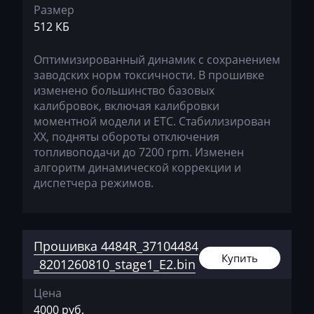
Размер
GAC
512 КБ
Geely
Оптимизированный динамик с сохранением
Gehl
заводских норм токсичности. В прошивке
изменено большинство базовых
Genie
калибровок, включая калибровки
моментной модели и ЕТС. Стабилизирован
Genset
ХХ, подняты обороты отключения
топливоподачи до 7200 rpm. Изменен
GMC
алгоритм динамической коррекции и
Great Wall
диспетчера режимов.
Grove
Groz
Прошивка 4484R_37104484
Купить
Hafei
_8201260810_stage1_E2.bin
Haima
Цена
4000 руб.
Hamm