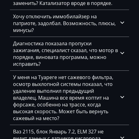
LS
заменить? Катализатор вроде в порядке.
Luxgen
Хочу отключить иммобилайзер на
патриоте, задолбал. Возможность, плюсы,
Mack
минусы?
Madill
Диагностика показала пропуски
Magni
зажигания, специалист сказал, что мотор в
порядке, виновата программа, можно
Mahindra
исправить?
MAN
У меня на Туареге нет сажевого фильтра,
Manitou
осмотр выхлопной системы показал, что
удаление выполнил предыдущий
Maserati
владелец. Машина все время коптит на
форсаже, особенно на трассе, когда
MasseyFerguson
высокая скорость. Может быть вернуть
Maxus
сажевый на место?
Mazda
Ваз 2115, блок Январь 7.2, ELM 327 не
видит данных с датчиков кислорода,