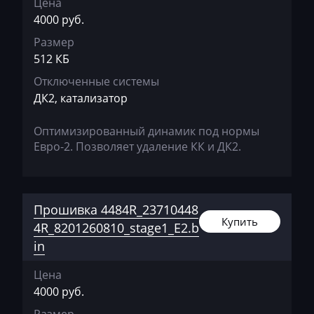
Цена
Jeep
4000 руб.
Jetour
Размер
512 КБ
Jetta
Отключенные системы
JMC
ДК2, катализатор
JohnDeere
Оптимизированный динамик под нормы
Kaiyi
Евро-2. Позволяет удаление КК и ДК2.
Kalmar
Kassbohrer
Прошивка 4484R_23710448
Купить
Kato
4R_8201260810_stage1_E2.b
in
Keestrack
Цена
Kenworth
4000 руб.
Kia