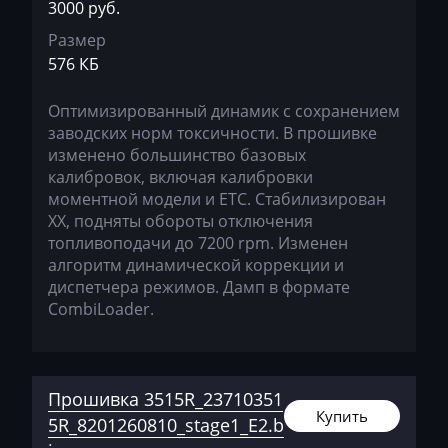
3000 руб.
Daihatsu
Размер
Dammann
576 КБ
Derways
Оптимизированный динамик с сохранением
Deutz
заводских норм токсичности. В прошивке
изменено большинство базовых
Dewulf
калибровок, включая калибровки
моментной модели и ЕТС. Стабилизирован
Dieci
ХХ, подняты обороты отключения
Dodge
топливоподачи до 7200 rpm. Изменен
алгоритм динамической коррекции и
Dongfeng
диспетчера режимов. Дамп в формате
CombiLoader.
Doosan
Doppstadt
Dynapac
Прошивка 3515R_23710351
Купить
5R_8201260810_stage1_E2.b
EcoLog