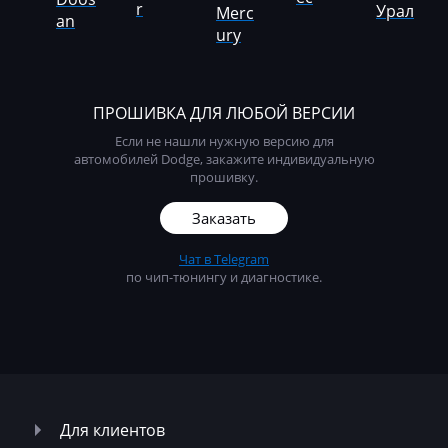
r
Урал
Merc
an
LDV
ury
Lexus
Liebherr
ПРОШИВКА ДЛЯ ЛЮБОЙ ВЕРСИИ
Lifan
Если не нашли нужную версию для
автомобилей Dodge, закажите индивидуальную
Lincoln
прошивку.
Linde
Заказать
Linder
Чат в Telegram
по чип-тюнингу и диагностике.
LinkBelt
LiuGong
Logset
LS
Для клиентов
Luxgen