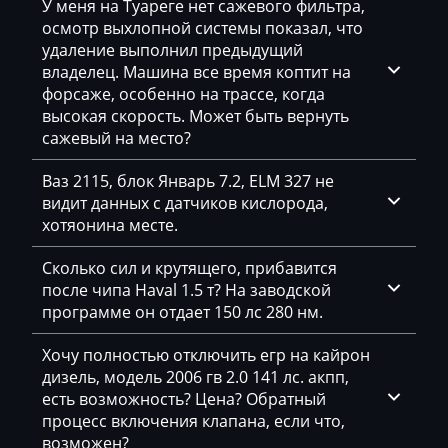
У меня на Туареге нет сажевого фильтра,
осмотр выхлопной системы показал, что
Chevrolet
удаление выполнил предыдущий
Chrysler
владелец. Машина все время коптит на
форсаже, особенно на трассе, когда
Citroen
высокая скорость. Может быть вернуть
сажевый на место?
Claas
Ваз 2115, блок Январь 7.2, ELM 327 не
CMI
видит данных с датчиков кислорода,
Comacchio
хотяонина месте.
Cupra
Сколько сил и крутящего, прибавится
после чипа Haval 1.5 т? На заводской
Dacia
программе он отдает 150 лс 280 нм.
Daewoo
Хочу полностью отключить егр на кайрон
DAF
дизель, модель 2006 гв 2.0 141 лс. акпп,
есть возможность? Цена? Обратный
Daihatsu
процесс включения клапана, если что,
возможен?