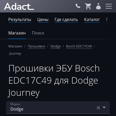
Результаты
Цены
Где сделать
Каталог
Пров
Магазин
Поиск
Магазин
/
Прошивки
/
Dodge
/
Bosch EDC17C49
/
Journey
Прошивки ЭБУ Bosch
EDC17C49 для Dodge
Journey
Марка