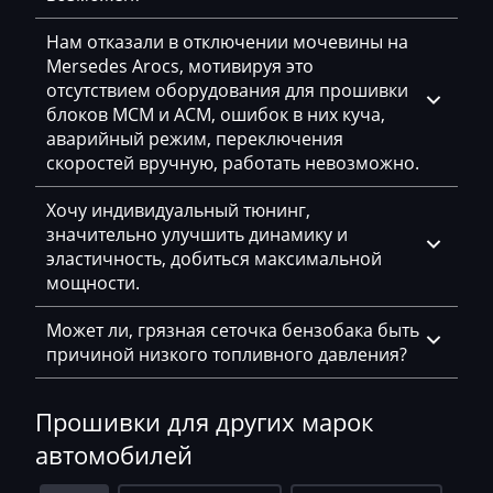
Dammann
Нам отказали в отключении мочевины на
Derways
Mersedes Arocs, мотивируя это
Deutz
отсутствием оборудования для прошивки
блоков MCM и ACM, ошибок в них куча,
Dewulf
аварийный режим, переключения
скоростей вручную, работать невозможно.
Dieci
Хочу индивидуальный тюнинг,
Dodge
значительно улучшить динамику и
Dongfeng
эластичность, добиться максимальной
мощности.
Doosan
Может ли, грязная сеточка бензобака быть
Doppstadt
причиной низкого топливного давления?
Dynapac
Прошивки для других марок
EcoLog
автомобилей
Eggersmann