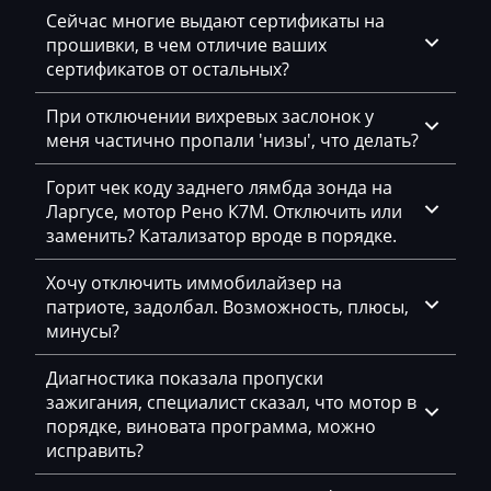
Сейчас многие выдают сертификаты на
Brilliance
прошивки, в чем отличие ваших
сертификатов от остальных?
Buhler
BYD
При отключении вихревых заслонок у
меня частично пропали 'низы', что делать?
Cadillac
Горит чек коду заднего лямбда зонда на
Camc
Ларгусе, мотор Рено К7М. Отключить или
заменить? Катализатор вроде в порядке.
Case
Caterpillar
Хочу отключить иммобилайзер на
патриоте, задолбал. Возможность, плюсы,
CFMoto
минусы?
Challenger
Диагностика показала пропуски
зажигания, специалист сказал, что мотор в
Changan
порядке, виновата программа, можно
Changhe
исправить?
Chery