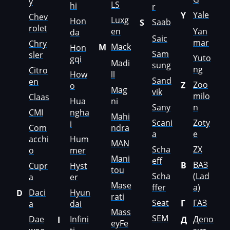
y
Jetour
LS
hi
r
Yale
Y
Chev
Luxg
Hon
Saab
Jetta
S
rolet
en
Yan
da
Saic
JMC
mar
Chry
Mack
M
Hon
Sam
sler
Yuto
gqi
JohnDeere
Madi
sung
ng
Citro
How
ll
Sand
Kaiyi
en
Zoo
Z
o
Mag
vik
milo
Claas
Kalmar
Hua
ni
Sany
n
CMI
ngha
Mahi
Kassbohrer
Scani
Zoty
i
Com
ndra
a
e
acchi
Hum
Kato
MAN
Scha
ZX
o
mer
Mani
Keestrack
eff
ВАЗ
В
Cupr
Hyst
tou
Scha
(Lad
a
er
Kenworth
Mase
ffer
a)
Daci
Hyun
D
rati
Kia
Seat
ГАЗ
Г
a
dai
Mass
KingLong
SEM
Dae
Infini
Депо
I
Д
eyFe