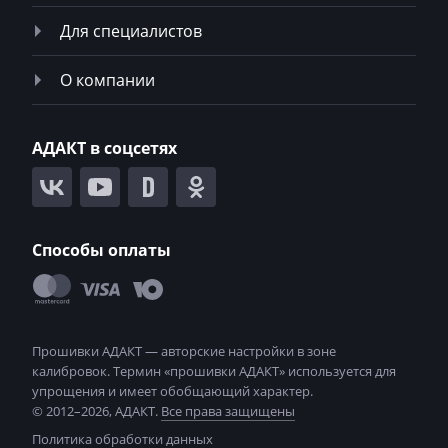
Mack
Для специалистов
Madill
О компании
Magni
Mahindra
АДАКТ в соцсетях
MAN
Manitou
Способы оплаты
Maserati
MasseyFerguson
Maxus
Mazda
McCloskey
© 2012–2026, АДАКТ.
Все права защищены
Политика обработки данных