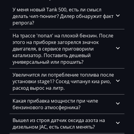
Motorola NGC4A
AVR
У меня новый Tank 500, есть ли смысл
Siemens GPEC2
делать чип-тюнинг? Дилер обнаружит факт
BAIC
репрога?
Siemens GPEC3
Bajaj
На трассе 'попал' на плохой бензин. После
Siemens Sim90E
Basak
этого на приборке загорелся значок
двигателя, в сервисе приговорили
Bauer
катализатор. Поставить дешевый
универсальный или прошить?
BAW
Belgee
Увеличится ли потребление топлива после
установки stage1? Сосед чипанул киа рио,
Bell
расход вырос на литр.
Bentley
Какая прибавка мощности при чипе
бензинового атмосферника?
BMW
BobCat
Вышел из строя датчик оксида азота на
дизельном JAC, есть смысл менять?
Bomag