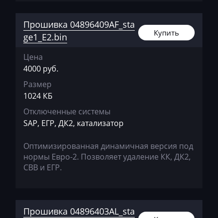
Bomag
Прошивка 04896409AF_sta
Купить
Brilliance
ge1_E2.bin
Buhler
Цена
4000 руб.
BYD
Размер
Cadillac
1024 КБ
Camc
Отключенные системы
SAP, ЕГР, ДК2, катализатор
Case
Оптимизированная динамичная версия под
Caterpillar
нормы Евро-2. Позволяет удаление КК, ДК2,
CFMoto
СВВ и ЕГР.
Challenger
Changan
Прошивка 04896403AL_sta