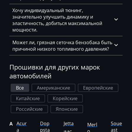
Хочу индивидуальный тюнинг,
Hatz
значительно улучшить динамику и
Haval
эластичность, добиться максимальной
мощности.
Hawtai
Может ли, грязная сеточка бензобака быть
Hidromek
причиной низкого топливного давления?
Higer
Прошивки для других марок
Hino
автомобилей
Hitachi
Все
Американские
Европейские
Honda
Китайские
Корейские
Hongqi
Российские
Японские
Howo
Huanghai
Acur
Dop
Jetta
Soue
A
Merl
a
psta
ast
o