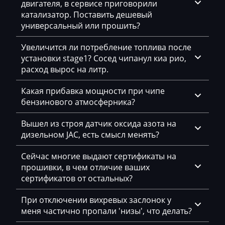
двигателя, в сервисе приговорили
Daihatsu
катализатор. Поставить дешевый
Dammann
универсальный или прошить?
Derways
Увеличится ли потребление топлива после
установки stage1? Сосед чипанул киа рио,
Deutz
расход вырос на литр.
Dewulf
Какая прибавка мощности при чипе
Dieci
бензинового атмосферника?
Dodge
Вышел из строя датчик оксида азота на
дизельном JAC, есть смысл менять?
Dongfeng
Сейчас многие выдают сертификаты на
Doosan
прошивки, в чем отличие ваших
Doppstadt
сертификатов от остальных?
Dynapac
При отключении вихревых заслонок у
меня частично пропали 'низы', что делать?
EcoLog