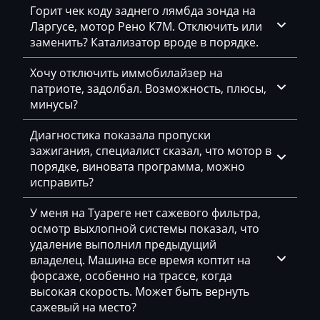
Горит чек коду заднего лямбда зонда на
Eggersmann
Ларгусе, мотор Рено К7М. Отключить или
Exeed
заменить? Катализатор вроде в порядке.
Extreme moto
Хочу отключить иммобилайзер на
патриоте, задолбал. Возможность, плюсы,
Faresin
минусы?
Farmtrac
Диагностика показала пропуски
FAW
зажигания, специалист сказал, что мотор в
порядке, виновата программа, можно
Fendt
исправить?
Fiat
У меня на Туареге нет сажевого фильтра,
осмотр выхлопной системы показал, что
Ford
удаление выполнил предыдущий
Foton
владелец. Машина все время коптит на
форсаже, особенно на трассе, когда
Freightliner
высокая скорость. Может быть вернуть
сажевый на место?
Furukawa