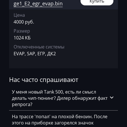
Купить
Changhe
ge1_E2_egr_evap.bin
Chery
Цена
4000 руб.
Chevrolet
Размер
Chrysler
1024 КБ
Citroen
Отключенные системы
EVAP, SAP, ЕГР, ДК2
Claas
CMI
Comacchio
Нас часто спрашивают
Cupra
У меня новый Tank 500, есть ли смысл
делать чип-тюнинг? Дилер обнаружит факт
Dacia
репрога?
Daewoo
На трассе 'попал' на плохой бензин. После
DAF
этого на приборке загорелся значок