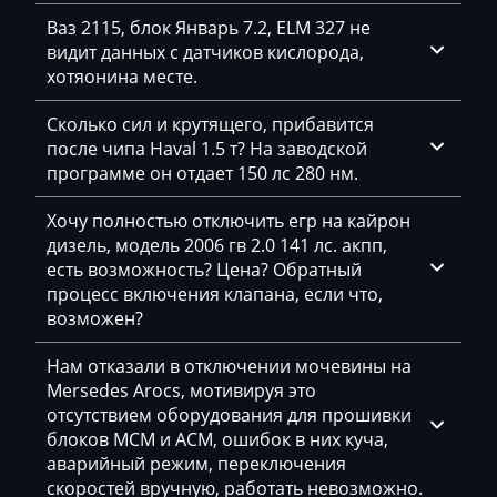
Ваз 2115, блок Январь 7.2, ELM 327 не
GAC
видит данных с датчиков кислорода,
Geely
хотяонина месте.
Gehl
Сколько сил и крутящего, прибавится
после чипа Haval 1.5 т? На заводской
Genie
программе он отдает 150 лс 280 нм.
Genset
Хочу полностью отключить егр на кайрон
GMC
дизель, модель 2006 гв 2.0 141 лс. акпп,
есть возможность? Цена? Обратный
Great Wall
процесс включения клапана, если что,
возможен?
Grove
Нам отказали в отключении мочевины на
Groz
Mersedes Arocs, мотивируя это
Hafei
отсутствием оборудования для прошивки
блоков MCM и ACM, ошибок в них куча,
Haima
аварийный режим, переключения
скоростей вручную, работать невозможно.
Hamm