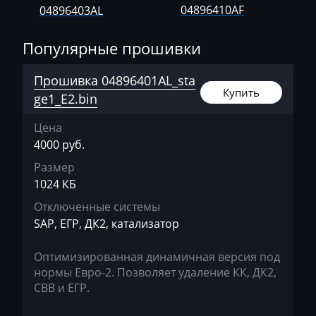
04896410AF
Motorola NGC4
04896403AL
Ausa
Motorola NGC4A
Популярные прошивки
AVR
Siemens GPEC2
BAIC
Прошивка 04896401AL_sta
Siemens GPEC3
Купить
ge1_E2.bin
Bajaj
Siemens Sim90E
Basak
Цена
4000 руб.
Bauer
Размер
BAW
1024 КБ
Belgee
Отключенные системы
SAP, ЕГР, ДК2, катализатор
Bell
Оптимизированная динамичная версия под
Bentley
нормы Евро-2. Позволяет удаление КК, ДК2,
BMW
СВВ и ЕГР.
BobCat