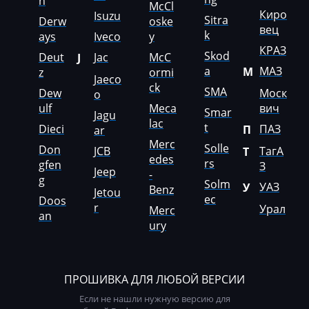
n
McCloskey
McCl
Киро
Isuzu
Sitra
Derw
oske
вец
McCormick
k
ays
Iveco
y
КРАЗ
Skod
Deut
Jac
McC
J
Mecalac
a
МАЗ
М
z
ormi
Jaeco
Mercedes-Benz
ck
SMA
Dew
Моск
o
ulf
Meca
вич
Mercury
Smar
Jagu
lac
t
Dieci
ПАЗ
П
ar
Merlo
Merc
Solle
Don
JCB
ТагА
Т
edes
Metso
rs
gfen
З
Jeep
-
g
Solm
УАЗ
У
MG
Benz
Jetou
ec
Doos
r
Урал
Merc
Minelli
an
ury
Mini
Mitsubishi
ПРОШИВКА ДЛЯ ЛЮБОЙ ВЕРСИИ
MST
Если не нашли нужную версию для