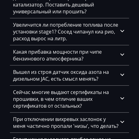
катализатор. Поставить дешевый
Chevrolet
универсальный или прошить?
Chrysler
Увеличится ли потребление топлива после
установки stage1? Сосед чипанул киа рио,
Citroen
расход вырос на литр.
Claas
Какая прибавка мощности при чипе
CMI
бензинового атмосферника?
Comacchio
Вышел из строя датчик оксида азота на
дизельном JAC, есть смысл менять?
Cupra
Сейчас многие выдают сертификаты на
Dacia
прошивки, в чем отличие ваших
Daewoo
сертификатов от остальных?
DAF
При отключении вихревых заслонок у
меня частично пропали 'низы', что делать?
Daihatsu