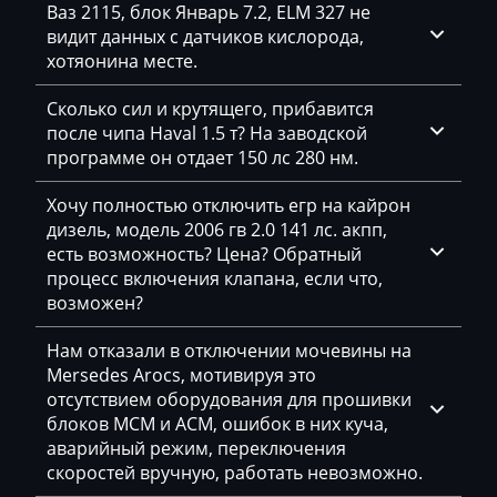
Ваз 2115, блок Январь 7.2, ELM 327 не
Exeed
видит данных с датчиков кислорода,
Extreme moto
хотяонина месте.
Faresin
Сколько сил и крутящего, прибавится
после чипа Haval 1.5 т? На заводской
Farmtrac
программе он отдает 150 лс 280 нм.
FAW
Хочу полностью отключить егр на кайрон
Fendt
дизель, модель 2006 гв 2.0 141 лс. акпп,
есть возможность? Цена? Обратный
Fiat
процесс включения клапана, если что,
возможен?
Ford
Foton
Нам отказали в отключении мочевины на
Mersedes Arocs, мотивируя это
Freightliner
отсутствием оборудования для прошивки
блоков MCM и ACM, ошибок в них куча,
Furukawa
аварийный режим, переключения
скоростей вручную, работать невозможно.
GAC