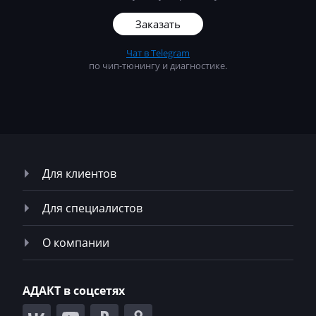
McCormick
Заказать
Mecalac
Mercedes-Benz
Чат в Telegram
по чип-тюнингу и диагностике.
Mercury
Merlo
Metso
MG
Для клиентов
Minelli
Для специалистов
Mini
Mitsubishi
О компании
MST
АДАКТ в соцсетях
MTZ