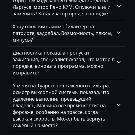
Горит чек коду заднего лямбда зонда на
Dammann
Ларгусе, мотор Рено К7М. Отключить или
Derways
заменить? Катализатор вроде в порядке.
Deutz
Хочу отключить иммобилайзер на
патриоте, задолбал. Возможность, плюсы,
Dewulf
минусы?
Dieci
Диагностика показала пропуски
Dodge
зажигания, специалист сказал, что мотор в
порядке, виновата программа, можно
Dongfeng
исправить?
Doosan
У меня на Туареге нет сажевого фильтра,
осмотр выхлопной системы показал, что
Doppstadt
удаление выполнил предыдущий
Dynapac
владелец. Машина все время коптит на
форсаже, особенно на трассе, когда
EcoLog
высокая скорость. Может быть вернуть
сажевый на место?
Eggersmann