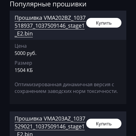
Русская Механика
Популярные прошивки
AVR
BAIC
Прошивка VMA202BZ_1037
Купить
518937_1037509146_stage1
Bajaj
_E2.bin
Basak
Цена
Bauer
5000 руб.
Размер
BAW
1504 КБ
Belgee
Оптимизированная динамичная версия с
Bell
сохранением заводских норм токсичности.
Bentley
BMW
Прошивка VMA203AZ_1037
BobCat
Купить
529021_1037509146_stage1
Bomag
_E2.bin