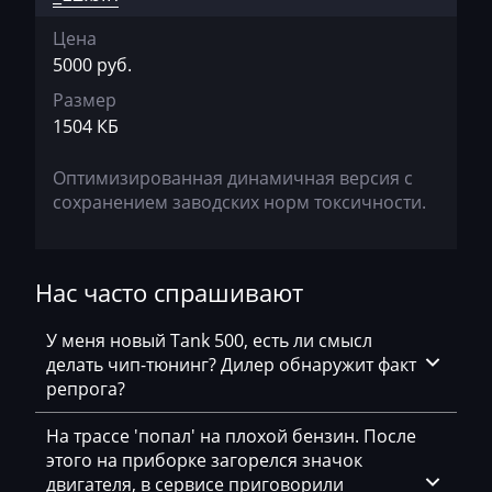
Brilliance
Цена
5000 руб.
Buhler
Размер
BYD
1504 КБ
Cadillac
Оптимизированная динамичная версия с
Camc
сохранением заводских норм токсичности.
Case
Caterpillar
Нас часто спрашивают
CFMoto
У меня новый Tank 500, есть ли смысл
Challenger
делать чип-тюнинг? Дилер обнаружит факт
репрога?
Changan
На трассе 'попал' на плохой бензин. После
Changhe
этого на приборке загорелся значок
двигателя, в сервисе приговорили
Chery