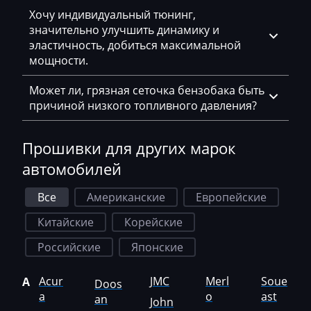
Geely
Хочу индивидуальный тюнинг,
значительно улучшить динамику и
Gehl
эластичность, добиться максимальной
мощности.
Genie
Может ли, грязная сеточка бензобака быть
Genset
причиной низкого топливного давления?
GMC
Прошивки для других марок
Great Wall
автомобилей
Grove
Все
Американские
Европейские
Groz
Китайские
Корейские
Hafei
Российские
Японские
Haima
Hamm
Acur
JMC
Merl
Soue
A
Doos
a
o
ast
an
John
Hatz