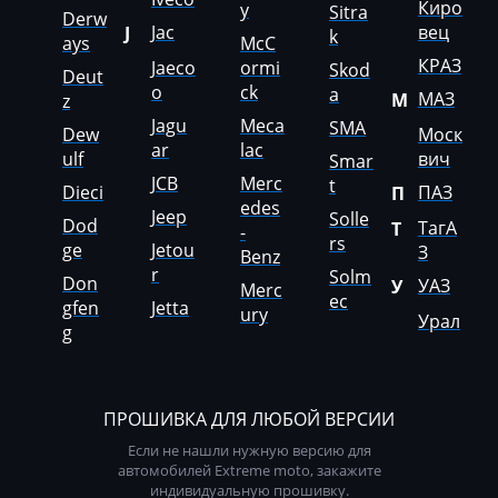
Киро
y
Sitra
Derw
Jac
вец
Mack
J
k
ays
McC
КРАЗ
Jaeco
ormi
Skod
Madill
Deut
o
ck
a
МАЗ
М
z
Magni
Jagu
Meca
SMA
Dew
Моск
ar
lac
ulf
вич
Mahindra
Smar
JCB
Merc
t
Dieci
ПАЗ
П
MAN
edes
Jeep
Solle
Dod
ТагА
Т
-
rs
Manitou
ge
Jetou
З
Benz
r
Solm
Don
УАЗ
Maserati
У
Merc
ec
gfen
Jetta
ury
Урал
MasseyFerguson
g
Maxus
Mazda
ПРОШИВКА ДЛЯ ЛЮБОЙ ВЕРСИИ
Если не нашли нужную версию для
McCloskey
автомобилей Extreme moto, закажите
индивидуальную прошивку.