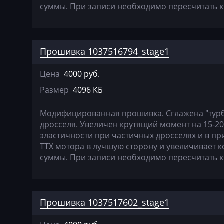
суммы. При записи необходимо пересчитать 
Cadillac
Camc
Case
Прошивка 1037516794_stage1
Caterpillar
Цена
4000 руб.
CFMoto
Размер
4096 КБ
Challenger
Модифицированная прошивка. Сглажена "тур
дросселя. Увеличен крутящий момент на 15-2
Changan
эластичности при частичных дросселях и в пр
Changhe
ТТХ мотора в лучшую сторону и увеличивает 
суммы. При записи необходимо пересчитать 
Chery
Chevrolet
Chrysler
Прошивка 1037517602_stage1
Citroen