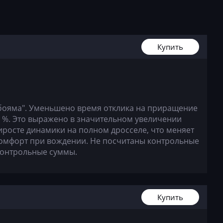
9
52
Купить
бояма". Уменьшено время отклика на приращение
0 %. Это выражено в значительном увеличении
иросте динамики на полном дросселе, что меняет
комфорт при вождении. Не посчитаны контрольные
контрольные суммы.
Купить