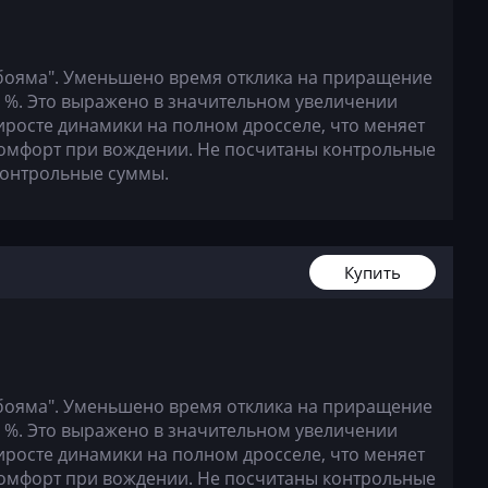
K
бояма". Уменьшено время отклика на приращение
0 %. Это выражено в значительном увеличении
иросте динамики на полном дросселе, что меняет
-108
комфорт при вождении. Не посчитаны контрольные
контрольные суммы.
Купить
бояма". Уменьшено время отклика на приращение
0 %. Это выражено в значительном увеличении
иросте динамики на полном дросселе, что меняет
комфорт при вождении. Не посчитаны контрольные