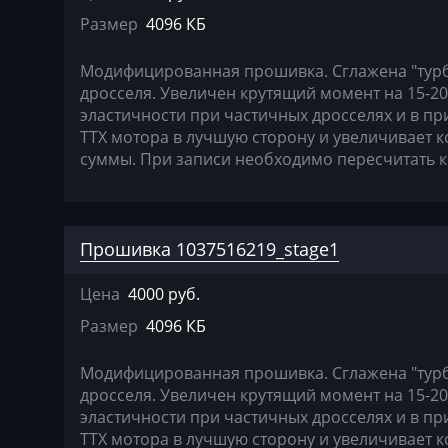
Basak
Marelli MM8GM
Размер
4096 КБ
Bauer
Siemens GPEC2
Модифицированная прошивка. Сглажена "тур
BAW
Siemens SID803
дросселя. Увеличен крутящий момент на 15-2
эластичности при частичных дросселях и в пр
Belgee
Visteon DCU102
ТТХ мотора в лучшую сторону и увеличивает 
суммы. При записи необходимо пересчитать 
Bell
Bentley
BMW
Прошивка 1037516219_stage1
BobCat
Цена
4000 руб.
Bomag
Размер
4096 КБ
Brilliance
Модифицированная прошивка. Сглажена "тур
Buhler
дросселя. Увеличен крутящий момент на 15-2
эластичности при частичных дросселях и в пр
BYD
ТТХ мотора в лучшую сторону и увеличивает 