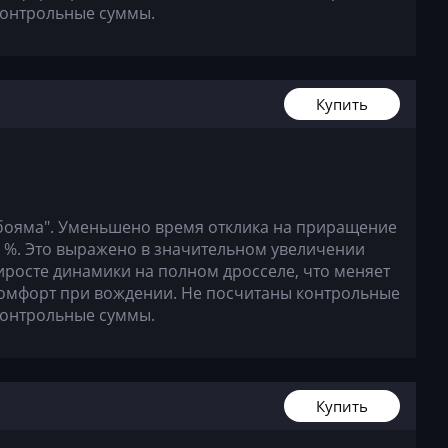
контрольные суммы.
Купить
бояма". Уменьшено время отклика на приращение
0 %. Это выражено в значительном увеличении
иросте динамики на полном дросселе, что меняет
комфорт при вождении. Не посчитаны контрольные
контрольные суммы.
Купить