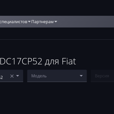
 специалистов
Партнерам
DC17CP52 для Fiat
Модель
Версия
Ducato
Ничего н
4
9