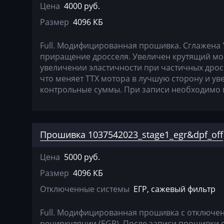
Farmtrac
Цена
4000 руб.
Размер
4096 КБ
FAW
Fendt
Full. Модифицированная прошивка. Сглажена 
приращение дросселя. Увеличен крутящий мом
Fiat
увеличении эластичности при частичных дрос
что меняет ТТХ мотора в лучшую сторону и у
Ford
контрольные суммы. При записи необходимо 
Foton
Freightliner
Прошивка 1037542023_stage1_egr&dpf_off
Furukawa
GAC
Цена
5000 руб.
Размер
4096 КБ
Geely
Отключенные системы
ЕГР, сажевый фильтр
Gehl
Full. Модифицированная прошивка с отключе
Genie
рециркуляции (EGR). После записи прошивки 