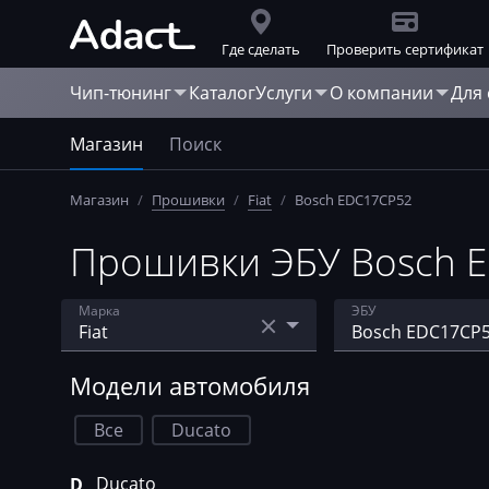
Где сделать
Проверить сертификат
Чип-тюнинг
Каталог
Услуги
О компании
Для
Магазин
Поиск
Магазин
/
Прошивки
/
Fiat
/
Bosch EDC17CP52
Прошивки ЭБУ Bosch E
Марка
ЭБУ
Acura
Bosch EDC15
Модели автомобиля
AebiSchmidt
Bosch EDC16C3
Все
Ducato
Agco
Bosch EDC16C3
Ducato
D