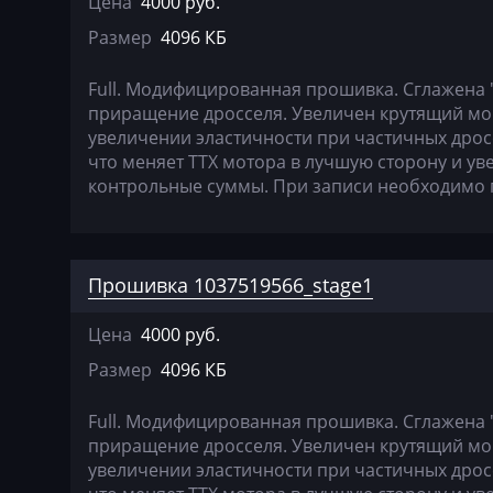
Цена
4000 руб.
Claas
Размер
4096 КБ
CMI
Full. Модифицированная прошивка. Сглажена 
приращение дросселя. Увеличен крутящий мом
Comacchio
увеличении эластичности при частичных дрос
Cupra
что меняет ТТХ мотора в лучшую сторону и у
контрольные суммы. При записи необходимо 
Dacia
Daewoo
Прошивка 1037519566_stage1
DAF
Daihatsu
Цена
4000 руб.
Dammann
Размер
4096 КБ
Derways
Full. Модифицированная прошивка. Сглажена 
приращение дросселя. Увеличен крутящий мом
Deutz
увеличении эластичности при частичных дрос