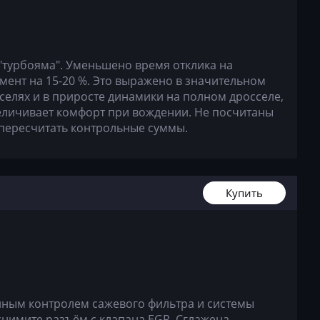
"турбояма". Уменьшено время отклика на
ент на 15-20 %. Это выражено в значительном
селях и в приросте динамики на полном дросселе,
величивает комфорт при вождении. Не посчитаны
пересчитать контрольные суммы.
Купить
нным контролем сажевого фильтра и системы
снимите разъём с клапана EGR. Сглажена