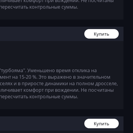
величивает комфорт при вождении. Не посчитаны
пересчитать контрольные суммы.
Купить
"турбояма". Уменьшено время отклика на
ент на 15-20 %. Это выражено в значительном
селях и в приросте динамики на полном дросселе,
величивает комфорт при вождении. Не посчитаны
пересчитать контрольные суммы.
Купить