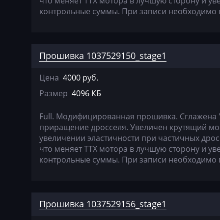
Dewulf
что меняет ТТХ мотора в лучшую сторону и у
контрольные суммы. При записи необходимо 
Dieci
Dodge
Прошивка 1037529150_stage1
Dongfeng
Doosan
Цена
4000 руб.
Размер
4096 КБ
Doppstadt
Dynapac
Full. Модифицированная прошивка. Сглажена 
приращение дросселя. Увеличен крутящий мом
EcoLog
увеличении эластичности при частичных дрос
что меняет ТТХ мотора в лучшую сторону и у
Eggersmann
контрольные суммы. При записи необходимо 
Exeed
Extreme moto
Прошивка 1037529156_stage1
Faresin