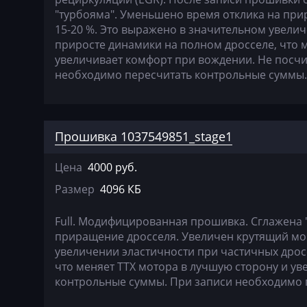
Genset
"турбояма". Уменьшено время отклика на при
15-20 %. Это выражено в значительном увелич
GMC
приросте динамики на полном дросселе, что 
увеличивает комфорт при вождении. Не посч
Great Wall
необходимо пересчитать контрольные суммы.
Grove
Groz
Прошивка 1037549851_stage1
Hafei
Цена
4000 руб.
Haima
Размер
4096 КБ
Hamm
Hatz
Full. Модифицированная прошивка. Сглажена 
приращение дросселя. Увеличен крутящий мом
Haval
увеличении эластичности при частичных дрос
что меняет ТТХ мотора в лучшую сторону и у
Hawtai
контрольные суммы. При записи необходимо 
Hidromek