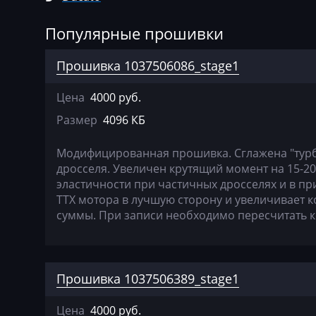
Agrifac
Bosch EDC16C9
Популярные прошивки
Albach
Bosch EDC17C4
Alfa Romeo
Bosch EDC17CP
Прошивка 1037506086_stage1
Arbos
Bosch M7.3H4
Цена
4000 руб.
Artec
Bosch ME17.3.0
Размер
4096 КБ
AshokLeyland
Bosch ME7.3.1
Модифицированная прошивка. Сглажена "тур
Atlas
Bosch ME7.9.10
дросселя. Увеличен крутящий момент на 15-2
эластичности при частичных дросселях и в пр
Audi
Delphi DCM3.5
ТТХ мотора в лучшую сторону и увеличивает 
суммы. При записи необходимо пересчитать 
Ausa
Marelli IAW5xx
AVR
Marelli MJ8F3
BAIC
Marelli MJ9DFH
Прошивка 1037506389_stage1
Bajaj
Marelli MJD6
Цена
4000 руб.