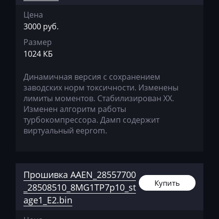
JMC
Цена
JohnDeere
3000 руб.
Kaiyi
Размер
1024 КБ
Kalmar
Динамичная версия с сохранением
Kassbohrer
заводских норм токсичности. Изменены
Kato
лимиты моментов. Стабилизирован ХХ.
Изменен алгоритм работы
Keestrack
турбокомпрессора. Дамп содержит
виртуальный eeprom.
Kenworth
Kia
KingLong
Прошивка AAEN_28557700
Купить
_28508510_8MG1TP7p10_st
Kioti
age1_E2.bin
Kleemann