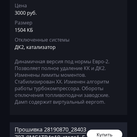
Цена
Hidromek
3000 руб.
Higer
Размер
1504 КБ
Hino
Отключенные системы
Hitachi
ДК2, катализатор
Honda
Динамичная версия под нормы Евро-2.
Hongqi
Позволяет полное удаление КК и ДК2.
Изменены лимиты моментов.
Howo
Стабилизирован ХХ. Изменен алгоритм
работы турбокомпрессора. Обороты
Huanghai
отключения топливоподачи заводские.
Hummer
Дамп содержит виртуальный eeprom.
Hyster
Hyundai
Прошивка 28190870_28403
Купить
Infiniti