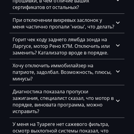
прошивки, в чем отличие ваших
сертификатов от остальных?
Magni
При отключении вихревых заслонок у
Mahindra
меня частично пропали 'низы', что делать?
MAN
Горит чек коду заднего лямбда зонда на
Manitou
Ларгусе, мотор Рено К7М. Отключить или
заменить? Катализатор вроде в порядке.
Maserati
Хочу отключить иммобилайзер на
MasseyFerguson
патриоте, задолбал. Возможность, плюсы,
Maxus
минусы?
Mazda
Диагностика показала пропуски
зажигания, специалист сказал, что мотор в
McCloskey
порядке, виновата программа, можно
исправить?
McCormick
Mecalac
У меня на Туареге нет сажевого фильтра,
осмотр выхлопной системы показал, что