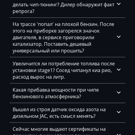
делать чип-тюнинг? Дилер обнаружит факт
Liebherr
репрога?
Lifan
На трассе 'попал' на плохой бензин. После
Lincoln
этого на приборке загорелся значок
двигателя, в сервисе приговорили
Linde
катализатор. Поставить дешевый
универсальный или прошить?
Linder
Увеличится ли потребление топлива после
LinkBelt
установки stage1? Сосед чипанул киа рио,
LiuGong
расход вырос на литр.
Logset
Какая прибавка мощности при чипе
бензинового атмосферника?
LS
Вышел из строя датчик оксида азота на
Luxgen
дизельном JAC, есть смысл менять?
Mack
Сейчас многие выдают сертификаты на
Madill