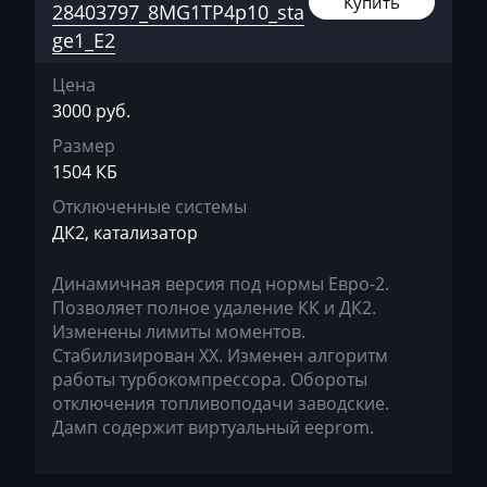
Купить
28403797_8MG1TP4p10_sta
BYD
ge1_E2
Cadillac
Цена
3000 руб.
Camc
Размер
Case
1504 КБ
Caterpillar
Отключенные системы
ДК2, катализатор
CFMoto
Challenger
Динамичная версия под нормы Евро-2.
Позволяет полное удаление КК и ДК2.
Changan
Изменены лимиты моментов.
Стабилизирован ХХ. Изменен алгоритм
Changhe
работы турбокомпрессора. Обороты
Chery
отключения топливоподачи заводские.
Дамп содержит виртуальный eeprom.
Chevrolet
Chrysler