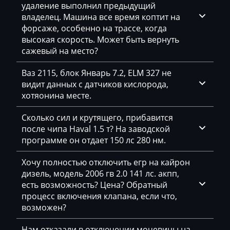
Mercedes-Benz
удаление выполнил предыдущий
владелец. Машина все время коптит на
Mercury
форсаже, особенно на трассе, когда
Merlo
высокая скорость. Может быть вернуть
сажевый на место?
Metso
Ваз 2115, блок Январь 7.2, ELM 327 не
MG
видит данных с датчиков кислорода,
хотяонина месте.
Minelli
Mini
Сколько сил и крутящего, прибавится
после чипа Haval 1.5 т? На заводской
Mitsubishi
программе он отдает 150 лс 280 нм.
MST
Хочу полностью отключить егр на кайрон
дизель, модель 2006 гв 2.0 141 лс. акпп,
MTZ
есть возможность? Цена? Обратный
Neoplan
процесс включения клапана, если что,
возможен?
NewHolland
Нам отказали в отключении мочевины на