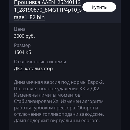
Deutz
Прошивка AAEN_25240113
Купить
1_28190870_8MG1TP4p10_s
Dewulf
tage1_E2.bin
Dieci
Цена
Dodge
3000 руб.
Размер
Dongfeng
1504 КБ
Doosan
Отключенные системы
Doppstadt
ДК2, катализатор
Dynapac
Динамичная версия под нормы Евро-2.
Позволяет полное удаление КК и ДК2.
EcoLog
Изменены лимиты моментов.
Eggersmann
Стабилизирован ХХ. Изменен алгоритм
работы турбокомпрессора. Обороты
Exeed
отключения топливоподачи заводские.
Дамп содержит виртуальный eeprom.
Extreme moto