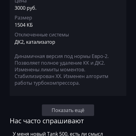
Цена
Kobelco
3000 руб.
Kohler
Размер
1504 КБ
Komatsu
Отключенные системы
Konecranes
ДК2, катализатор
Kramer
Динамичная версия под нормы Евро-2.
Krone
Позволяет полное удаление КК и ДК2.
Изменены лимиты моментов.
Kubota
Стабилизирован ХХ. Изменен алгоритм
работы турбокомпрессора.
Lancia
Land Rover
Landini
Показать ещё
Нас часто спрашивают
LDV
Lexus
У меня новый Tank 500, есть ли смысл