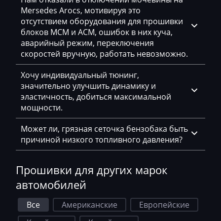
Nissan
Mersedes Arocs, мотивируя это
отсутствием оборудования для прошивки
Omoda
блоков MCM и ACM, ошибок в них куча,
Opel
аварийный режим, переключения
скоростей вручную, работать невозможно.
Oting
Хочу индивидуальный тюнинг,
Otokar
значительно улучшить динамику и
эластичность, добиться максимальной
Pellenc
мощности.
Perkins
Может ли, грязная сеточка бензобака быть
Peterbilt
причиной низкого топливного давления?
Peugeot
Прошивки для других марок
Ploeger
автомобилей
Ponsse
Все
Американские
Европейские
Porsche