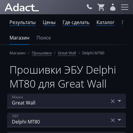
Результаты
Цены
Где сделать
Каталог
Пров
Магазин
Поиск
Магазин
/
Прошивки
/
Great Wall
/
Delphi MT80
Прошивки ЭБУ Delphi
MT80 для Great Wall
Марка
Acura
ЭБУ
AebiSchmidt
Bosch EDC16C39