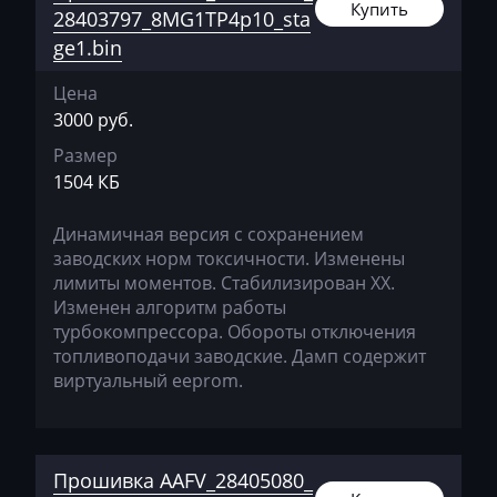
Delphi MT80
Купить
28403797_8MG1TP4p10_sta
Bajaj
ge1.bin
Delphi MT95.1
Basak
Цена
Bauer
3000 руб.
BAW
Размер
1504 КБ
Belgee
Bell
Динамичная версия с сохранением
заводских норм токсичности. Изменены
Bentley
лимиты моментов. Стабилизирован ХХ.
Изменен алгоритм работы
BMW
турбокомпрессора. Обороты отключения
топливоподачи заводские. Дамп содержит
BobCat
виртуальный eeprom.
Bomag
Brilliance
Прошивка AAFV_28405080_
Buhler