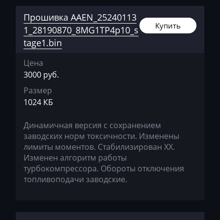
Прошивка AAEN_25240113
Citroen
Купить
1_28190870_8MG1TP4p10_s
Claas
tage1.bin
CMI
Цена
Comacchio
3000 руб.
Размер
Cupra
1024 КБ
Dacia
Динамичная версия с сохранением
Daewoo
заводских норм токсичности. Изменены
лимиты моментов. Стабилизирован ХХ.
DAF
Изменен алгоритм работы
Daihatsu
турбокомпрессора. Обороты отключения
топливоподачи заводские.
Dammann
Derways