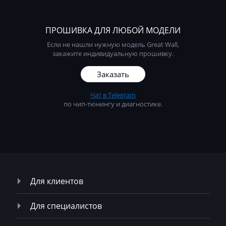
ГАЗ
ПРОШИВКА ДЛЯ ЛЮБОЙ МОДЕЛИ
Депозит
Если не нашли нужную модель Great Wall,
ЗАЗ
закажите индивидуальную прошивку.
ЗИЛ
Заказать
КАвЗ
Чат в Telegram
по чип-тюнингу и диагностике.
Камаз
Кировец
КРАЗ
МАЗ
Для клиентов
Москвич
ПАЗ
Для специалистов
ТагАЗ