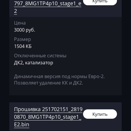
Купить
797_8MG1TP4p10_stage1_e
Genie
2
Genset
Цена
GMC
3000 руб.
Размер
Great Wall
1504 КБ
Grove
Отключенные системы
Groz
ДК2, катализатор
Hafei
Динамичная версия под нормы Евро-2.
Позволяет удаление КК и ДК2.
Haima
Hamm
Hatz
Прошивка 251702151_2819
Купить
0870_8MG1TP4p10_stage1_
Haval
E2.bin
Hawtai