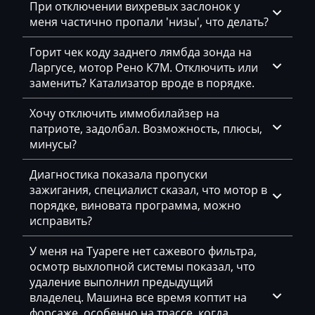
При отключении вихревых заслонок у
EcoLog
меня частично пропали 'низы', что делать?
Eggersmann
Горит чек коду заднего лямбда зонда на
Exeed
Ларгусе, мотор Рено К7М. Отключить или
заменить? Катализатор вроде в порядке.
Extreme moto
Хочу отключить иммобилайзер на
Faresin
патриоте, задолбал. Возможность, плюсы,
Farmtrac
минусы?
FAW
Диагностика показала пропуски
зажигания, специалист сказал, что мотор в
Fendt
порядке, виновата программа, можно
исправить?
Fiat
Ford
У меня на Туареге нет сажевого фильтра,
осмотр выхлопной системы показал, что
Foton
удаление выполнил предыдущий
владелец. Машина все время коптит на
Freightliner
форсаже, особенно на трассе, когда