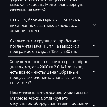
Furukawa
высокая скорость. Может быть вернуть
сажевый на место?
GAC
Ваз 2115, блок Январь 7.2, ELM 327 не
Geely
видит данных с датчиков кислорода,
хотяонина месте.
Gehl
Genie
Сколько сил и крутящего, прибавится
после чипа Haval 1.5 т? На заводской
Genset
программе он отдает 150 лс 280 нм.
GMC
Хочу полностью отключить егр на кайрон
дизель, модель 2006 гв 2.0 141 лс. акпп,
Great Wall
есть возможность? Цена? Обратный
Grove
процесс включения клапана, если что,
возможен?
Groz
Нам отказали в отключении мочевины на
Hafei
Mersedes Arocs, мотивируя это
отсутствием оборудования для прошивки
Haima