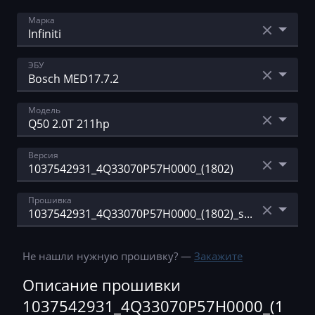
Марка
Acura
ЭБУ
AebiSchmidt
Bosch EDC16CP42
Модель
Agco
Bosch MED17.7.2
Agrifac
Q50 2.0T 211hp
Версия
Delphi CRD3
Albach
QX30 2.0T
Hitachi SH70xx
Alfa Romeo
1037542931_4Q33070P57H0000_(1802)
Прошивка
Hitachi SH7253xx
Arbos
1037545444_4Q33070P57H0001_(1605)
Hitachi SH7254xx
1037542931_4Q33070P57H0000_(1802)_stage1_
Artec
1037555083_4Q33070P57H0002_(0203)
E2
Не нашли нужную прошивку? —
Закажите
AshokLeyland
10SW001803_4Q33070P57H0004_(1206)
Описание прошивки
1037542931_4Q33070P57H0000_(1802)_stage1.
bin
Atlas
10SW008735_4Q36090P5UH0001_(2201)
1037542931_4Q33070P57H0000_(1