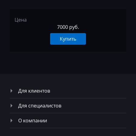
MST
MTZ
Цена
Neoplan
7000 руб.
NewHolland
Купить
Nissan
Omoda
Opel
Oting
Для клиентов
Otokar
Для специалистов
Pellenc
Perkins
О компании
Peterbilt