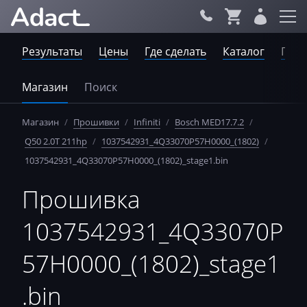
Результаты
Цены
Где сделать
Каталог
Пров
Магазин
Поиск
Магазин
/
Прошивки
/
Infiniti
/
Bosch MED17.7.2
/
Q50 2.0T 211hp
/
1037542931_4Q33070P57H0000_(1802)
/
1037542931_4Q33070P57H0000_(1802)_stage1.bin
Прошивка
1037542931_4Q33070P
57H0000_(1802)_stage1
.bin