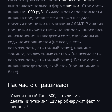
На коммерческой основе
анализ прошивки
выполняется только в форме
заявки
. Стоимость
Changhe
анализа:
1000 руб
. Скидка в размере стоимости
Chery
анализа предоставляется только в случае
покупки прошивки из магазина АДАКТ. В анализ
Chevrolet
прошивки входят ответы на вопросы: вносились
ли изменения в заводской софт, отключены ли
Chrysler
коды неисправностей (не всегда есть
Citroen
возможность дать точный ответ), наличие
тюнинга, отключенные системы (не всегда есть
Claas
возможность дать точный ответ). В стоимость
CMI
анализавходит заводской сток (при наличии в
базе).
Comacchio
Нас часто спрашивают
Cupra
Dacia
У меня новый Tank 500, есть ли смысл
делать чип-тюнинг? Дилер обнаружит факт
Daewoo
репрога?