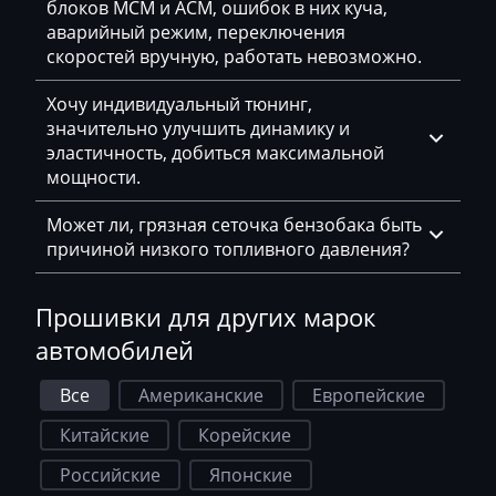
блоков MCM и ACM, ошибок в них куча,
Hamm
аварийный режим, переключения
скоростей вручную, работать невозможно.
Hatz
Хочу индивидуальный тюнинг,
Haval
значительно улучшить динамику и
эластичность, добиться максимальной
Hawtai
мощности.
Hidromek
Может ли, грязная сеточка бензобака быть
Higer
причиной низкого топливного давления?
Hino
Прошивки для других марок
Hitachi
автомобилей
Honda
Все
Американские
Европейские
Hongqi
Китайские
Корейские
Howo
Российские
Японские
Huanghai