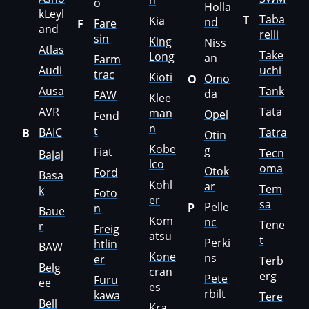
h
o
JCB
Holla
kLeyl
Taba
T
Kia
nd
Fare
F
and
Jeep
relli
sin
King
Niss
Atlas
Take
Jetour
Long
an
Farm
Audi
uchi
trac
Kioti
Omo
O
Jetta
Ausa
Tank
da
FAW
Klee
JMC
AVR
Tata
man
Opel
Fend
n
t
BAIC
Tatra
B
JohnDeere
Otin
Kobe
g
Fiat
Tecn
Bajaj
Kaiyi
lco
oma
Otok
Ford
Basa
Kohl
ar
Kalmar
Tem
k
Foto
er
sa
Pelle
P
n
Baue
Kassbohrer
Kom
nc
Tene
r
Freig
atsu
Kato
t
Perki
htlin
BAW
Kone
ns
er
Terb
Keestrack
Belg
cran
erg
Pete
Furu
ee
es
Kenworth
rbilt
kawa
Tere
Bell
Kra