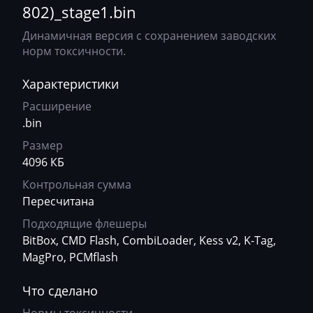
802)_stage1.bin
Audi
10SW011153_4Q36090P57H0001_(2904)
Динамичная версия с сохранением заводских
Ausa
10SW065208_4Q44070P5CH0001_(2703)
норм токсичности.
AVR
Характеристики
BAIC
Расширение
Bajaj
.bin
Basak
Размер
4096 КБ
Bauer
Контрольная сумма
BAW
Пересчитана
Подходящие флешеры
Belgee
BitBox, CMD Flash, CombiLoader, Kess v2, K-Tag,
Bell
MagPro, PCMflash
Bentley
Что сделано
BMW