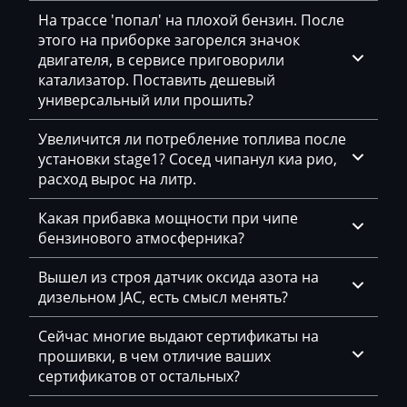
DAF
На трассе 'попал' на плохой бензин. После
Daihatsu
этого на приборке загорелся значок
двигателя, в сервисе приговорили
Dammann
катализатор. Поставить дешевый
универсальный или прошить?
Derways
Увеличится ли потребление топлива после
Deutz
установки stage1? Сосед чипанул киа рио,
Dewulf
расход вырос на литр.
Dieci
Какая прибавка мощности при чипе
бензинового атмосферника?
Dodge
Вышел из строя датчик оксида азота на
Dongfeng
дизельном JAC, есть смысл менять?
Doosan
Сейчас многие выдают сертификаты на
Doppstadt
прошивки, в чем отличие ваших
сертификатов от остальных?
Dynapac