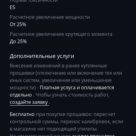
Нормы токсичности
E5
BobCat
Расчетное увеличение мощности
Bomag
От 25%
Brilliance
Расчетное увеличение крутящего момента
До 25%
Buhler
BYD
Дополнительные услуги
Cadillac
Внесение изменений в ранее купленные
прошивки (отключение или включение тех или
Camc
иных систем, увеличение или уменьшение
мощности) -
Платная услуга и оплачивается
Case
отдельно
. Чтобы узнать стоимость работ,
Caterpillar
создайте заявку
.
CFMoto
Бесплатно
при покупке прошивок: пересчет
контрольной суммы, перенос калибровок, если
Challenger
в магазине нет подходящей утилиты.
Changan