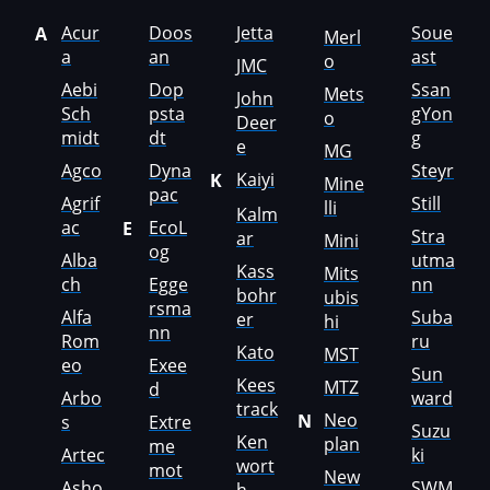
Acur
Doos
Jetta
Soue
A
Merl
Hummer
a
an
ast
o
JMC
Hyster
Aebi
Dop
Ssan
Mets
John
Sch
psta
gYon
o
Hyundai
Deer
midt
dt
g
e
MG
Infiniti
Agco
Dyna
Steyr
Kaiyi
K
Mine
pac
Agrif
Still
International
lli
Kalm
ac
EcoL
E
Stra
ar
Mini
Iran Khodro
og
Alba
utma
Kass
Mits
ch
Egge
nn
Isuzu
bohr
ubis
rsma
Alfa
Suba
er
hi
Iveco
nn
Rom
ru
Kato
MST
eo
Exee
Jac
Sun
Kees
MTZ
d
Arbo
ward
track
Jaecoo
Neo
N
s
Extre
Suzu
Ken
plan
me
Jaguar
Artec
ki
wort
mot
New
Asho
SWM