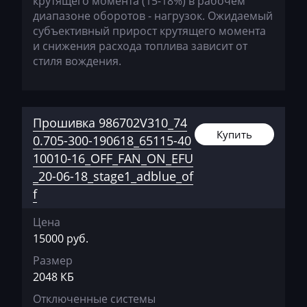
крутящего момента (15-18%) в рабочем
Kobelco
диапазоне оборотов - нагрузок. Ожидаемый
субъективный прирост крутящего момента
Kohler
и снижения расхода топлива зависит от
стиля вождения.
Komatsu
Konecranes
Kramer
Прошивка 986702V310_74
Купить
0.705-300-190618_65115-40
Krone
10010-16_OFF_FAN_ON_EFU
Kubota
_20-06-18_stage1_adblue_of
Lancia
f
Land Rover
Цена
15000 руб.
Landini
Размер
LDV
2048 КБ
Lexus
Отключенные системы