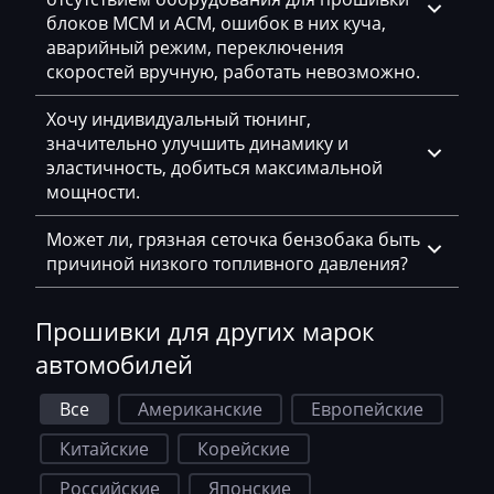
WackerNeuson
блоков MCM и ACM, ошибок в них куча,
аварийный режим, переключения
Weidemann
скоростей вручную, работать невозможно.
Weiler
Хочу индивидуальный тюнинг,
значительно улучшить динамику и
Wirtgen
эластичность, добиться максимальной
XCMG
мощности.
Yale
Может ли, грязная сеточка бензобака быть
причиной низкого топливного давления?
Yanmar
Yutong
Прошивки для других марок
Zoomilon
автомобилей
Zotye
Все
Американские
Европейские
ZX
Китайские
Корейские
ВАЗ (Lada)
Российские
Японские