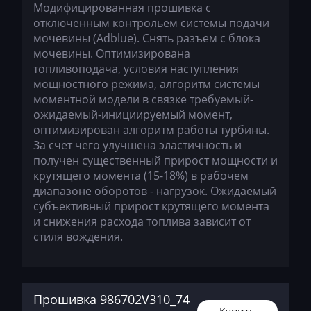
Модифицированная прошивка с
отключенным контрольем системы подачи
International
мочевины (Adblue). Снять разъем с блока
Iran Khodro
мочевины. Оптимизирована
топливоподача, условия наступления
Isuzu
мощностного режима, алгоритм системы
моментной модели в связке требуемый-
Iveco
ожидаемый-инициируемый момент,
оптимизирован алгоритм работы турбины.
Jac
За счет чего улучшена эластичность и
Jaecoo
получен существенный прирост мощности и
крутящего момента (15-18%) в рабочем
Jaguar
диапазоне оборотов - нагрузок. Ожидаемый
субъективный прирост крутящего момента
JCB
и снижения расхода топлива зависит от
Jeep
стиля вождения.
Jetour
Jetta
Прошивка 986702V310_74