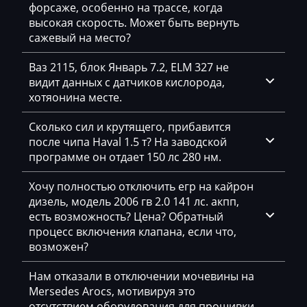
Tenet
форсаже, особенно на трассе, когда
высокая скорость. Может быть вернуть
Terberg
сажевый на место?
Terex
Ваз 2115, блок Январь 7.2, ELM 327 не
видит данных с датчиков кислорода,
Tesab
хотяонина месте.
TigerCat
Сколько сил и крутящего, прибавится
Toyota
после чипа Haval 1.5 т? На заводской
программе он отдает 150 лс 280 нм.
Valtra
Хочу полностью отключить егр на кайрон
Vermeer
дизель, модель 2006 гв 2.0 141 лс. акпп,
Vögele
есть возможность? Цена? Обратный
процесс включения клапана, если что,
Volkswagen
возможен?
Volvo
Нам отказали в отключении мочевины на
Mersedes Arocs, мотивируя это
Vortex
отсутствием оборудования для прошивки