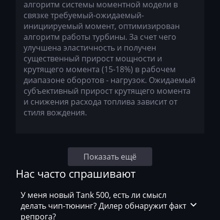
алгоритм системы моментной модели в
Saab
связке требуемый-ожидаемый-
инициируемый момент, оптимизирован
Saic
алгоритм работы турбины. За счет чего
улучшена эластичность и получен
Samsung
существенный прирост мощности и
Sandvik
крутящего момента (15-18%) в рабочем
диапазоне оборотов - нагрузок. Ожидаемый
Sany
субъективный прирост крутящего момента
и снижения расхода топлива зависит от
Scania
стиля вождения.
Schaeff
Schaffer
Показать ещё
Seat
Нас часто спрашивают
SEM
У меня новый Tank 500, есть ли смысл
Sennebogen
делать чип-тюнинг? Дилер обнаружит факт
репрога?
Shacman