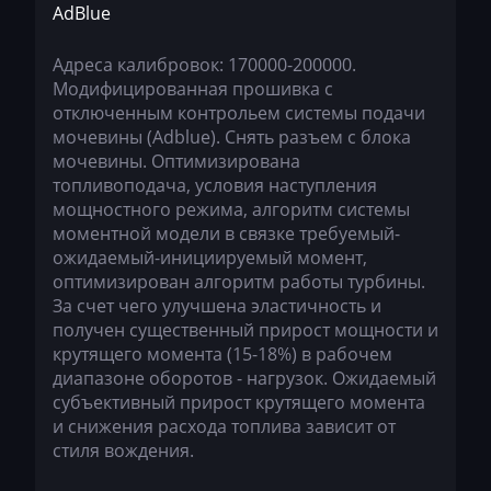
AdBlue
Liebherr
Адреса калибровок: 170000-200000.
Lifan
Модифицированная прошивка с
Lincoln
отключенным контрольем системы подачи
мочевины (Adblue). Снять разъем с блока
Linde
мочевины. Оптимизирована
топливоподача, условия наступления
Linder
мощностного режима, алгоритм системы
LinkBelt
моментной модели в связке требуемый-
ожидаемый-инициируемый момент,
LiuGong
оптимизирован алгоритм работы турбины.
За счет чего улучшена эластичность и
Logset
получен существенный прирост мощности и
крутящего момента (15-18%) в рабочем
LS
диапазоне оборотов - нагрузок. Ожидаемый
Luxgen
субъективный прирост крутящего момента
и снижения расхода топлива зависит от
Mack
стиля вождения.
Madill