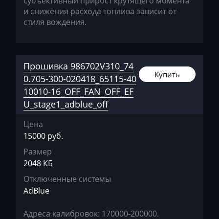
субъективный прирост крутящего момента
и снижения расхода топлива зависит от
Hidromek
стиля вождения.
Higer
Hino
Прошивка 986702V310_74
Hitachi
Купить
0.705-300-020418_65115-40
Honda
10010-16_OFF_FAN_OFF_EF
U_stage1_adblue_off
Hongqi
Цена
Howo
15000 руб.
Huanghai
Размер
Hummer
2048 КБ
Отключенные системы
Hyster
AdBlue
Hyundai
Адреса калибровок: 170000-200000.
Infiniti