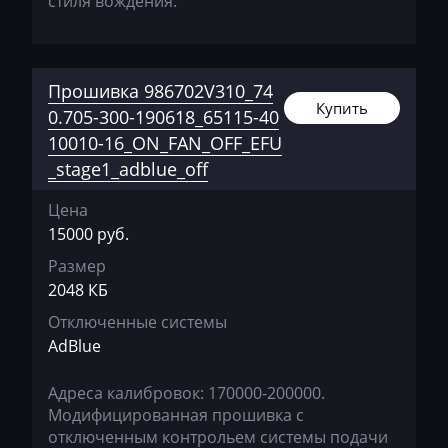
стиля вождения.
Deutz
Dewulf
Dieci
Прошивка 986702V310_74
Купить
0.705-300-190618_65115-40
Dodge
10010-16_ON_FAN_OFF_EFU
Dongfeng
_stage1_adblue_off
Doosan
Цена
Doppstadt
15000 руб.
Размер
Dynapac
2048 КБ
EcoLog
Отключенные системы
AdBlue
Eggersmann
Exeed
Адреса калибровок: 170000-200000.
Модифицированная прошивка с
Extreme moto
отключенным контрольем системы подачи