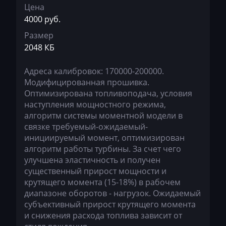
Цена
Citroen
4000 руб.
Размер
Claas
2048 КБ
CMI
Адреса калибровок: 170000-200000.
Comacchio
Модифицированная прошивка.
Оптимизирована топливоподача, условия
Cupra
наступления мощностного режима,
Dacia
алгоритм системы моментной модели в
связке требуемый-ожидаемый-
Daewoo
инициируемый момент, оптимизирован
алгоритм работы турбины. За счет чего
DAF
улучшена эластичность и получен
Daihatsu
существенный прирост мощности и
крутящего момента (15-18%) в рабочем
Dammann
диапазоне оборотов - нагрузок. Ожидаемый
субъективный прирост крутящего момента
Derways
и снижения расхода топлива зависит от