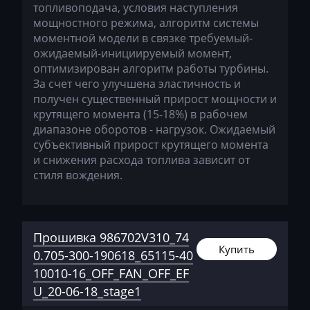
топливоподача, условия наступления
BYD
мощностного режима, алгоритм системы
моментной модели в связке требуемый-
Cadillac
ожидаемый-инициируемый момент,
оптимизирован алгоритм работы турбины.
Camc
За счет чего улучшена эластичность и
Case
получен существенный прирост мощности и
крутящего момента (15-18%) в рабочем
Caterpillar
диапазоне оборотов - нагрузок. Ожидаемый
субъективный прирост крутящего момента
CFMoto
и снижения расхода топлива зависит от
стиля вождения.
Challenger
Changan
Changhe
Прошивка 986702V310_74
Купить
0.705-300-190618_65115-40
Chery
10010-16_OFF_FAN_OFF_EF
Chevrolet
U_20-06-18_stage1
Chrysler