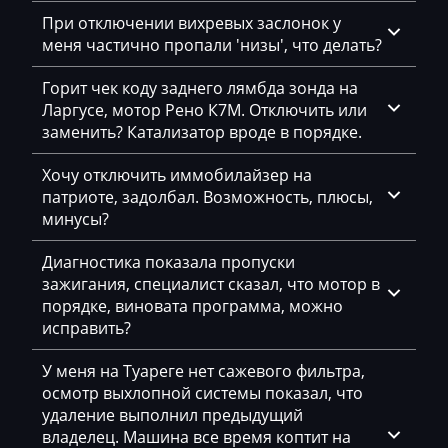
Strautmann
При отключении вихревых заслонок у
Subaru
меня частично пропали 'низы', что делать?
Sunward
Горит чек коду заднего лямбда зонда на
Ларгусе, мотор Рено К7М. Отключить или
Suzuki
заменить? Катализатор вроде в порядке.
SWM
Хочу отключить иммобилайзер на
Tabarelli
патриоте, задолбал. Возможность, плюсы,
минусы?
Takeuchi
Диагностика показала пропуски
Tank
зажигания, специалист сказал, что мотор в
порядке, виновата программа, можно
Tata
исправить?
Tatra
У меня на Туареге нет сажевого фильтра,
Tecnoma
осмотр выхлопной системы показал, что
удаление выполнил предыдущий
Temsa
владелец. Машина все время коптит на