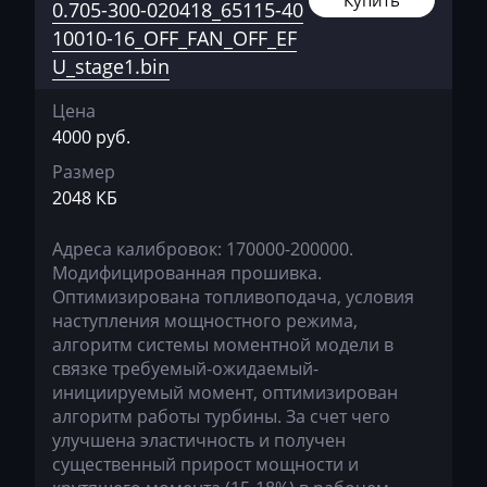
Купить
JMC
0.705-300-020418_65115-40
10010-16_OFF_FAN_OFF_EF
JohnDeere
U_stage1.bin
Kaiyi
Цена
Kalmar
4000 руб.
Размер
Kassbohrer
2048 КБ
Kato
Адреса калибровок: 170000-200000.
Keestrack
Модифицированная прошивка.
Kenworth
Оптимизирована топливоподача, условия
наступления мощностного режима,
Kia
алгоритм системы моментной модели в
связке требуемый-ожидаемый-
KingLong
инициируемый момент, оптимизирован
алгоритм работы турбины. За счет чего
Kioti
улучшена эластичность и получен
Kleemann
существенный прирост мощности и