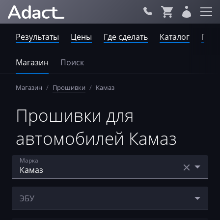
Результаты
Цены
Где сделать
Каталог
Пров
Магазин
Поиск
Магазин
/
Прошивки
/
Камаз
Прошивки для
автомобилей Камаз
Марка
Acura
ЭБУ
AebiSchmidt
Bosch EDC7UC31