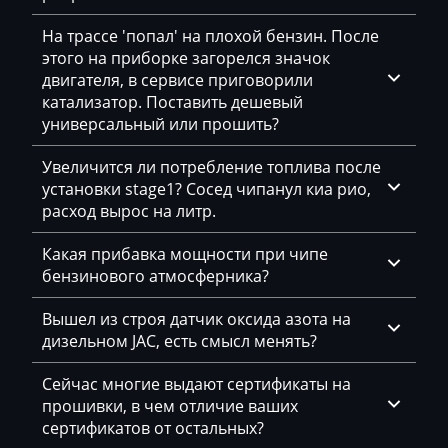
Siloking
На трассе 'попал' на плохой бензин. После
этого на приборке загорелся значок
Sitrak
двигателя, в сервисе приговорили
катализатор. Поставить дешевый
Skoda
универсальный или прошить?
SMA
Увеличится ли потребление топлива после
Smart
установки stage1? Сосед чипанул киа рио,
расход вырос на литр.
Sollers
Какая прибавка мощности при чипе
Solmec
бензинового атмосферника?
Soueast
Вышел из строя датчик оксида азота на
SsangYong
дизельном JAC, есть смысл менять?
Steyr
Сейчас многие выдают сертификаты на
прошивки, в чем отличие ваших
Still
сертификатов от остальных?