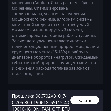
мочевины (Adblue). Снять разъем с блока
Faresin
мочевины. Оптимизирована
Farmtrac
топливоподача, условия наступления
мощностного режима, алгоритм системы
FAW
моментной модели в связке требуемый-
ожидаемый-инициируемый момент,
Fendt
оптимизирован алгоритм работы турбины.
Fiat
За счет чего улучшена эластичность и
получен существенный прирост мощности и
Ford
крутящего момента (15-18%) в рабочем
диапазоне оборотов - нагрузок. Ожидаемый
Foton
субъективный прирост крутящего момента
и снижения расхода топлива зависит от
Freightliner
стиля вождения.
Furukawa
GAC
Прошивка 986702V310_74
Geely
Купить
0.705-300-190618_65115-40
Gehl
10010-16_ON_FAN_OFF_EFU