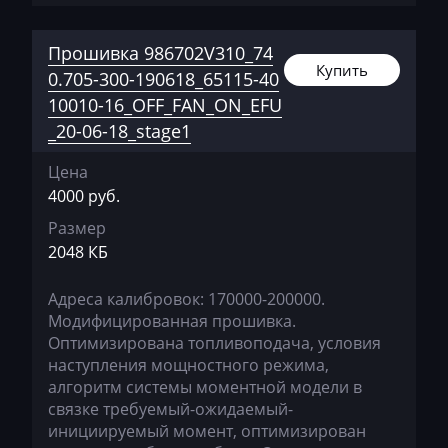
Magni
Прошивка 986702V310_74
Mahindra
Купить
0.705-300-190618_65115-40
10010-16_OFF_FAN_ON_EFU
MAN
_20-06-18_stage1
Manitou
Цена
Maserati
4000 руб.
MasseyFerguson
Размер
2048 КБ
Maxus
Mazda
Адреса калибровок: 170000-200000.
Модифицированная прошивка.
McCloskey
Оптимизирована топливоподача, условия
наступления мощностного режима,
McCormick
алгоритм системы моментной модели в
связке требуемый-ожидаемый-
Mecalac
инициируемый момент, оптимизирован