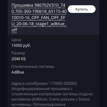
Bajaj
Прошивка 986702V310_74
Купить
0.705-300-190618_65115-40
Basak
10010-16_OFF_FAN_OFF_EF
Bauer
U_20-06-18_stage1_adblue_
off
BAW
Цена
Belgee
15000 руб.
Bell
Размер
2048 КБ
Bentley
Отключенные системы
BMW
AdBlue
BobCat
Адреса калибровок: 170000-200000.
Bomag
Модифицированная прошивка с
отключенным контрольем системы подачи
Brilliance
мочевины (Adblue). Снять разъем с блока
Buhler
мочевины. Оптимизирована