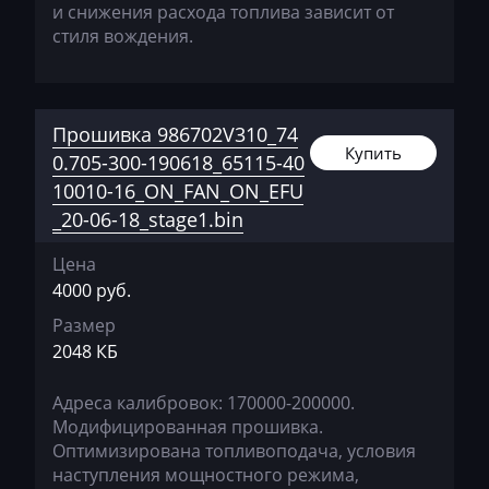
и снижения расхода топлива зависит от
Powerscreen
стиля вождения.
Prinoth
Pronar
Прошивка 986702V310_74
Putzmeister
Купить
0.705-300-190618_65115-40
Ravo
10010-16_ON_FAN_ON_EFU
_20-06-18_stage1.bin
Ravon
Цена
Renault
4000 руб.
RMH
Размер
Ropa
2048 КБ
RostSelMash
Адреса калибровок: 170000-200000.
Модифицированная прошивка.
Rottne
Оптимизирована топливоподача, условия
Rover
наступления мощностного режима,