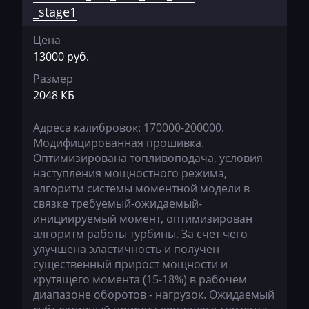
_stage1
Genie
Цена
Genset
13000 руб.
GMC
Размер
Great Wall
2048 КБ
Grove
Адреса калибровок: 170000-200000.
Модифицированная прошивка.
Groz
Оптимизирована топливоподача, условия
Hafei
наступления мощностного режима,
алгоритм системы моментной модели в
Haima
связке требуемый-ожидаемый-
инициируемый момент, оптимизирован
Hamm
алгоритм работы турбины. За счет чего
улучшена эластичность и получен
Hatz
существенный прирост мощности и
Haval
крутящего момента (15-18%) в рабочем
диапазоне оборотов - нагрузок. Ожидаемый
Hawtai