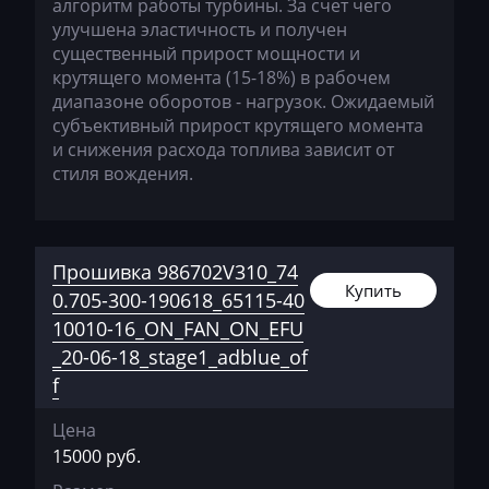
Mercedes-Benz
алгоритм работы турбины. За счет чего
улучшена эластичность и получен
Mercury
существенный прирост мощности и
крутящего момента (15-18%) в рабочем
Merlo
диапазоне оборотов - нагрузок. Ожидаемый
Metso
субъективный прирост крутящего момента
и снижения расхода топлива зависит от
MG
стиля вождения.
Minelli
Mini
Прошивка 986702V310_74
Mitsubishi
Купить
0.705-300-190618_65115-40
10010-16_ON_FAN_ON_EFU
MST
_20-06-18_stage1_adblue_of
MTZ
f
Neoplan
Цена
15000 руб.
NewHolland