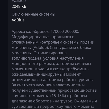
Размер
Nissan
2048 КБ
Omoda
Отключенные системы
AdBlue
Opel
Oting
Адреса калибровок: 170000-200000.
Модифицированная прошивка с
Otokar
отключенным контрольем системы подачи
мочевины (Adblue). Снять разъем с блока
Pellenc
мочевины. Оптимизирована
Perkins
топливоподача, условия наступления
мощностного режима, алгоритм системы
Peterbilt
моментной модели в связке требуемый-
ожидаемый-инициируемый момент,
Peugeot
оптимизирован алгоритм работы турбины.
За счет чего улучшена эластичность и
Ploeger
получен существенный прирост мощности и
Ponsse
крутящего момента (15-18%) в рабочем
диапазоне оборотов - нагрузок. Ожидаемый
Porsche
субъективный прирост крутящего момента