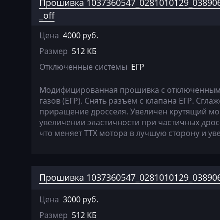
Прошивка 1037360547_0281010129_038906
Basak
_off
Bosch MED17.1.
Bauer
Цена
4000 руб.
Bosch MED17.5.
BAW
Размер
512 КБ
Bosch MED17.5.
Belgee
Отключенные системы
ЕГР
Bosch MED17.5.
Bell
Модифицированная прошивка c отключенным 
Bosch MED9.1.x
Bentley
газов (ЕГР). Снять разъем с клапана ЕГР. Сгл
приращение дросселя. Увеличен крутящий мом
Bosch MED9.5.x
BMW
увеличении эластичности при частичных дрос
BOSCH MG1CA8
что меняет ТТХ мотора в лучшую сторону и у
BobCat
Bosch MG1CS00
Bomag
Delphi DCM3.7
Brilliance
Прошивка 1037360547_0281010129_03890
Delphi DCM6.2
Buhler
Цена
3000 руб.
Marelli IAW4xx
BYD
Размер
512 КБ