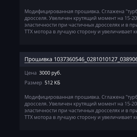
Marelli IAW7GV
Cadillac
Модифицированная прошивка. Сглажена "тур
Siemens PCR2.1
дросселя. Увеличен крутящий момент на 15-2
Camc
эластичности при частичных дросселях и в пр
Siemens PPD
Case
ТТХ мотора в лучшую сторону и увеличивает 
Simos 10xx
Caterpillar
Simos 11xx
CFMoto
Прошивка 1037360546_0281010127_038906
Simos 12xx
Challenger
Simos 18xx
Цена
3000 руб.
Changan
Размер
512 КБ
Simos 2xx
Changhe
Simos 3xx
Модифицированная прошивка. Сглажена "тур
Chery
дросселя. Увеличен крутящий момент на 15-2
Simos 7xx
эластичности при частичных дросселях и в пр
Chevrolet
ТТХ мотора в лучшую сторону и увеличивает 
Simos 9xx
Chrysler
Citroen