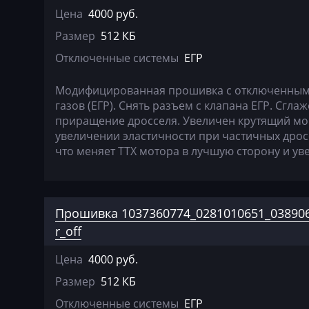
Genset
Цена
4000 руб.
Размер
512 КБ
GMC
Отключенные системы
ЕГР
Great Wall
Grove
Модифицированная прошивка c отключенным 
газов (ЕГР). Снять разъем с клапана ЕГР. Сгл
Groz
приращение дросселя. Увеличен крутящий мом
увеличении эластичности при частичных дрос
Hafei
что меняет ТТХ мотора в лучшую сторону и у
Haima
Hamm
Прошивка 1037360774_0281010651_038906
Hatz
r_off
Haval
Цена
4000 руб.
Hawtai
Размер
512 КБ
Hidromek
Отключенные системы
ЕГР