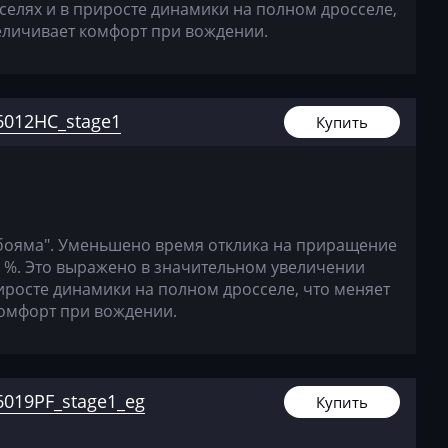
селях и в приросте динамики на полном дросселе,
величивает комфорт при вождении.
6012HC_stage1
Купить
бояма". Уменьшено время отклика на приращение
0 %. Это выражено в значительном увеличении
иросте динамики на полном дросселе, что меняет
комфорт при вождении.
019PF_stage1_eg
Купить