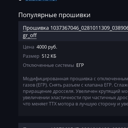
Agrifac
Bosch EDC16U1
Albach
Bosch EDC16U3
Популярные прошивки
Alfa Romeo
Bosch EDC16U3
Прошивка 1037367046_0281011309_038906
Arbos
Bosch EDC17C4
gr_off
Artec
Bosch EDC17C6
Цена
4000 руб.
Размер
512 КБ
AshokLeyland
Bosch EDC17C7
Отключенные системы
ЕГР
Atlas
Bosch EDC17CP
Audi
Bosch EDC17U0
Модифицированная прошивка c отключенным 
газов (ЕГР). Снять разъем с клапана ЕГР. Сгл
Ausa
Bosch M3.8.x (M5
приращение дросселя. Увеличен крутящий мом
увеличении эластичности при частичных дрос
AVR
Bosch ME(D)7.1.
что меняет ТТХ мотора в лучшую сторону и у
BAIC
Bosch ME7.5.x
Bajaj
Bosch MED(C)17.
17.5.21