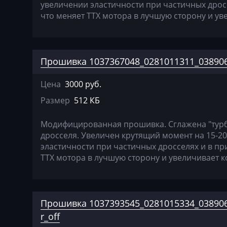
Farmtrac
увеличении эластичности при частичных дрос
что меняет ТТХ мотора в лучшую сторону и у
FAW
Fendt
Прошивка 1037367048_0281011311_03890
Fiat
Ford
Цена
3000 руб.
Размер
512 КБ
Foton
Freightliner
Модифицированная прошивка. Сглажена "тур
дросселя. Увеличен крутящий момент на 15-2
Furukawa
эластичности при частичных дросселях и в пр
ТТХ мотора в лучшую сторону и увеличивает 
GAC
Geely
Gehl
Прошивка 1037393545_0281015334_038906
r_off
Genie