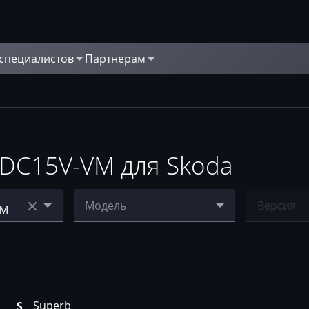
 специалистов
Партнерам
DC15V-VM для Skoda
Модель
Версия
Octavia 1.9 TDI
Ничего н
Superb
VM
Superb
S