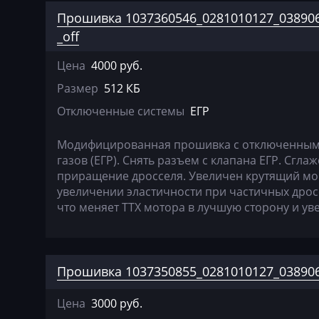
Прошивка 1037360546_0281010127_038906
Claas
_off
CMI
Цена
4000 руб.
Comacchio
Размер
512 КБ
Cupra
Отключенные системы
ЕГР
Dacia
Модифицированная прошивка c отключенным 
Daewoo
газов (ЕГР). Снять разъем с клапана ЕГР. Сгл
приращение дросселя. Увеличен крутящий мом
DAF
увеличении эластичности при частичных дрос
что меняет ТТХ мотора в лучшую сторону и у
Daihatsu
Dammann
Derways
Прошивка 1037350855_0281010127_038906
Deutz
Цена
3000 руб.