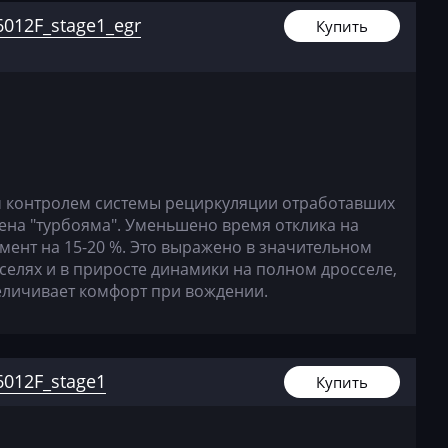
012F_stage1_egr
Купить
контролем системы рециркуляции отработавших
ажена "турбояма". Уменьшено время отклика на
ент на 15-20 %. Это выражено в значительном
селях и в приросте динамики на полном дросселе,
величивает комфорт при вождении.
012F_stage1
Купить