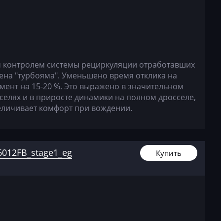
контролем системы рециркуляции отработавших
ажена "турбояма". Уменьшено время отклика на
ент на 15-20 %. Это выражено в значительном
селях и в приросте динамики на полном дросселе,
величивает комфорт при вождении.
012FB_stage1_eg
Купить