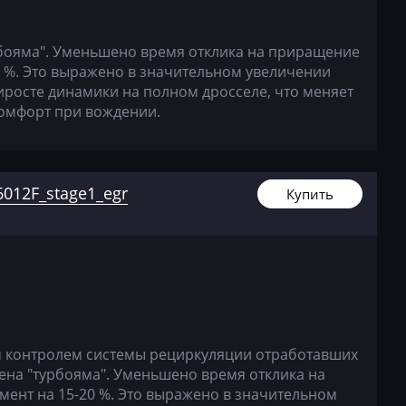
бояма". Уменьшено время отклика на приращение
0 %. Это выражено в значительном увеличении
иросте динамики на полном дросселе, что меняет
комфорт при вождении.
012F_stage1_egr
Купить
контролем системы рециркуляции отработавших
ажена "турбояма". Уменьшено время отклика на
ент на 15-20 %. Это выражено в значительном