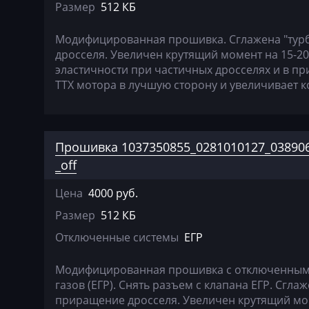
Dewulf
Размер
512 КБ
Dieci
Модифицированная прошивка. Сглажена "тур
Dodge
дросселя. Увеличен крутящий момент на 15-2
эластичности при частичных дросселях и в пр
Dongfeng
ТТХ мотора в лучшую сторону и увеличивает 
Doosan
Doppstadt
Прошивка 1037350855_0281010127_038906
Dynapac
_off
EcoLog
Цена
4000 руб.
Eggersmann
Размер
512 КБ
Exeed
Отключенные системы
ЕГР
Extreme moto
Модифицированная прошивка c отключенным 
газов (ЕГР). Снять разъем с клапана ЕГР. Сгл
Faresin
приращение дросселя. Увеличен крутящий мом