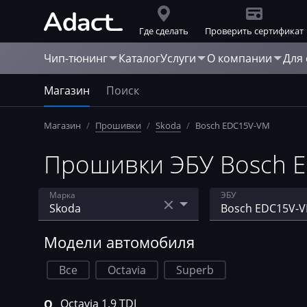
Где сделать
Проверить сертификат
Чип-тюнинг
Каталог
Услуги
О компании
Для
Магазин
Поиск
Магазин
/
Прошивки
/
Skoda
/
Bosch EDC15V-VM
Прошивки ЭБУ Bosch E
Марка
ЭБУ
Acura
Bosch EDC15
Модели автомобиля
AebiSchmidt
Bosch EDC15P
Все
Octavia
Superb
Agco
Bosch EDC15V-
Octavia 1.9 TDI
O