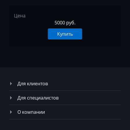
Neoplan
Цена
NewHolland
5000 руб.
Nissan
Купить
Omoda
Opel
Oting
Otokar
Для клиентов
Pellenc
Для специалистов
Perkins
Peterbilt
О компании
Peugeot