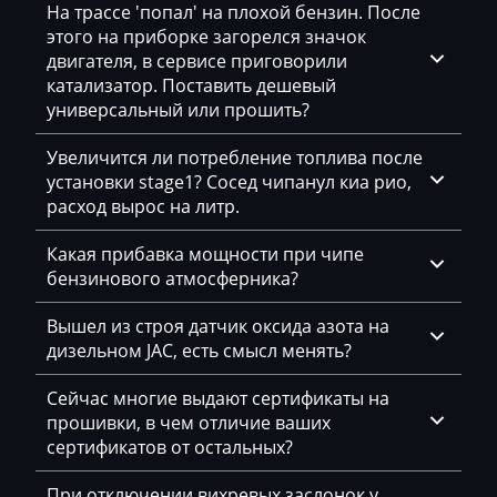
На трассе 'попал' на плохой бензин. После
Simos 11xx
Dammann
этого на приборке загорелся значок
v069A9700AM_getriebe_DSG_cDA9 C26S
двигателя, в сервисе приговорили
Simos 12xx
Derways
v069Q6630AM_getriebe_DSG_cDQ6_C65S
катализатор. Поставить дешевый
Simos 18xx
универсальный или прошить?
Deutz
Simos 2xx
Увеличится ли потребление топлива после
Dewulf
установки stage1? Сосед чипанул киа рио,
Simos 3xx
Dieci
расход вырос на литр.
Simos 4xx
Dodge
Какая прибавка мощности при чипе
Simos 7xx
бензинового атмосферника?
Dongfeng
Simos 9xx
Вышел из строя датчик оксида азота на
Doosan
дизельном JAC, есть смысл менять?
Doppstadt
Сейчас многие выдают сертификаты на
Dynapac
прошивки, в чем отличие ваших
сертификатов от остальных?
EcoLog
При отключении вихревых заслонок у