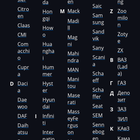
en
ng
da
Saic
Luxgen
Citro
Mack
Zoo
M
Z
Hon
Sam
en
milo
Mack
gqi
Madi
sung
n
Claas
How
ll
Madill
Sand
Zoty
CMI
o
Mag
vik
e
Magni
Com
Hua
ni
Sany
ZX
acchi
ngha
Mahi
Mahindra
Scani
o
i
ВАЗ
В
ndra
a
MAN
(Lad
Cupr
Hum
MAN
Scha
a)
a
mer
Manitou
Mani
eff
ГАЗ
Г
Daci
Hyst
D
tou
Maserati
Scha
a
er
Депо
Д
Mase
ffer
Dae
Hyun
зит
MasseyFerguson
rati
Seat
woo
dai
ЗАЗ
З
Mass
Maxus
SEM
DAF
Infini
I
eyFe
ЗИЛ
ti
Senn
Mazda
Daih
rgus
КАвЗ
К
ebog
atsu
Inter
on
McCloskey
en
Кама
natio