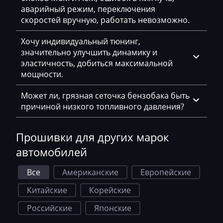
Hatz
аварийный режим, переключения
скоростей вручную, работать невозможно.
Haval
Хочу индивидуальный тюнинг,
Hawtai
значительно улучшить динамику и
эластичность, добиться максимальной
Hidromek
мощности.
Higer
Может ли, грязная сеточка бензобака быть
Hino
причиной низкого топливного давления?
Hitachi
Прошивки для других марок
Honda
автомобилей
Hongqi
Все
Американские
Европейские
Howo
Китайские
Корейские
Huanghai
Российские
Японские
Hummer