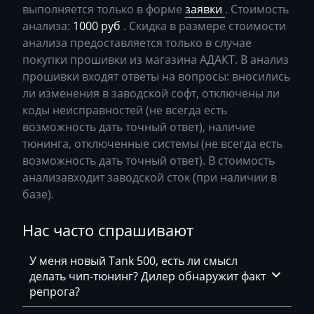
Bosch MED9.1.x
выполняется только в форме
заявки
. Стоимость
Chery
0CW300043B_1601_OJEG_MJ743
анализа:
1000 руб
. Скидка в размере стоимости
Bosch MED9.5.x
анализа предоставляется только в случае
Chevrolet
0CW300047E_5260_OJFZ_C52MR1
покупки прошивки из магазина АДАКТ. В анализ
BOSCH MG1CA811
Chrysler
0CW300047E_5261_OJFZ_C52MR1
прошивки входят ответы на вопросы: вносились
Bosch MG1CS001
ли изменения в заводской софт, отключены ли
Citroen
0CW300047F_5261_ODGA_C52MR1
коды неисправностей (не всегда есть
Delphi DCM3.7
Claas
0CW300047S_5214_OJHK_C52MR1
возможность дать точный ответ), наличие
Delphi DCM6.2
тюнинга, отключенные системы (не всегда есть
CMI
0CW300047S_5267_OJHK_C52MR1
возможность дать точный ответ). В стоимость
DSG Temic
Comacchio
анализавходит заводской сток (при наличии в
69R5710AM_getriebe_DSG_UgR5_C52SR1
базе).
Marelli IAW4xx
Cupra
v0693x590AM_getriebe_DSG_OJ3x_C90S
Marelli IAW7GV
Нас часто спрашивают
Dacia
v0693y530AM_getriebe_DSG_cD3yC21S
Siemens PCR2.1
Daewoo
v0693y590AM_getriebe_DSG_DD3y C90S
У меня новый Tank 500, есть ли смысл
Siemens PPD1.1-1.5
делать чип-тюнинг? Дилер обнаружит факт
DAF
v0696e320AM___getriebe_DSG_cD6e_C90S
репрога?
Simos 10xx
Daihatsu
v069A9300AM___getriebe_DSG_cDA9 C90S