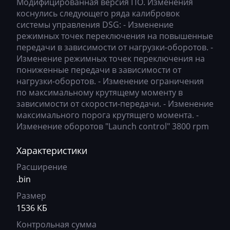
Модифицированная версия ПО. Изменения
Ausa
0695k020AM_getriebe_DSG_DD5k_C21S
коснулись следующего ряда калибровок
Bosch EDC17C64
AVR
системы управления DSG: - Изменение
0696d300AM_getriebe_DSG_OJ6d C90S
режимных точек переключения на повышенные
Bosch EDC17C74
BAIC
0696d330AM_getriebe_DSG_OJ6d C90S
передачи в зависимости от нагрузки-оборотов. -
Bosch EDC17CP04
Изменение режимных точек переключения на
Bajaj
0696d600AM_getriebe_DSG_OJ6d C90S
пониженные передачи в зависимости от
Bosch EDC17CP14
нагрузки-оборотов. - Изменение ограничения
Basak
0696e330AM_getriebe_DSG_DD6e_C90S
по максимальному крутящему моменту в
Bosch EDC17CP20
Bauer
0696f670AM_getriebe_DSG_sb6f C26S
зависимости от скорости-передачи. - Изменение
максимального порога крутящего момента. -
Bosch EDC17CP24
BAW
0696h210AM_getriebe_DSG_OI6h_C23SR1
Изменение оборотов "Launch control" 3800 rpm
Bosch EDC17CP44
Belgee
0696h300AM_getriebe_DSG_OI6h C90S
Характеристики
Bosch EDC17CP54
Bell
0697T050AM_getriebe_DSG_OJ7T_C06R1
Расширение
Bosch EDC17CP74
.bin
Bentley
069D8610AM_getriebe_DSG_cDD8_C34SR1
Bosch EDC17U01
Размер
BMW
069E8600AM_getriebe_DSG_rJE8 C34SR1
1536 КБ
Bosch EDC17U05
BobCat
069FO010AM_getriebe_DSG_rJFO C62S
Контрольная сумма