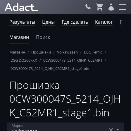
Результаты
Цены
Где сделать
Каталог
Пров
Магазин
Поиск
Магазин
/
Прошивки
/
Volkswagen
/
DSG Temic
/
DSG DQ200FXX
/
0CW300047S_5214_OJHK_C52MR1
/
0CW300047S_5214_OJHK_C52MR1_stage1.bin
Прошивка
0CW300047S_5214_OJH
K_C52MR1_stage1.bin
Марка