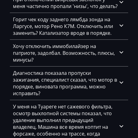
Eggersmann
меня частично пропали 'низы', что делать?
Exeed
Горит чек коду заднего лямбда зонда на
Extreme moto
Ларгусе, мотор Рено К7М. Отключить или
заменить? Катализатор вроде в порядке.
Faresin
Хочу отключить иммобилайзер на
Farmtrac
патриоте, задолбал. Возможность, плюсы,
FAW
минусы?
Fendt
Диагностика показала пропуски
зажигания, специалист сказал, что мотор в
Fiat
порядке, виновата программа, можно
исправить?
Ford
Foton
У меня на Туареге нет сажевого фильтра,
осмотр выхлопной системы показал, что
Freightliner
удаление выполнил предыдущий
владелец. Машина все время коптит на
Furukawa
форсаже, особенно на трассе, когда