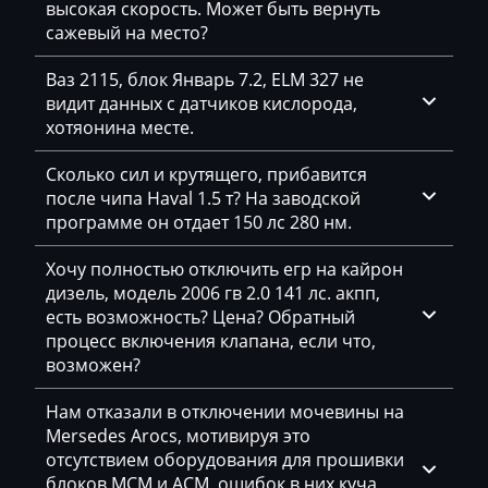
высокая скорость. Может быть вернуть
GAC
сажевый на место?
Geely
Ваз 2115, блок Январь 7.2, ELM 327 не
Gehl
видит данных с датчиков кислорода,
хотяонина месте.
Genie
Сколько сил и крутящего, прибавится
Genset
после чипа Haval 1.5 т? На заводской
GMC
программе он отдает 150 лс 280 нм.
Great Wall
Хочу полностью отключить егр на кайрон
дизель, модель 2006 гв 2.0 141 лс. акпп,
Grove
есть возможность? Цена? Обратный
процесс включения клапана, если что,
Groz
возможен?
Hafei
Нам отказали в отключении мочевины на
Haima
Mersedes Arocs, мотивируя это
отсутствием оборудования для прошивки
Hamm
блоков MCM и ACM, ошибок в них куча,