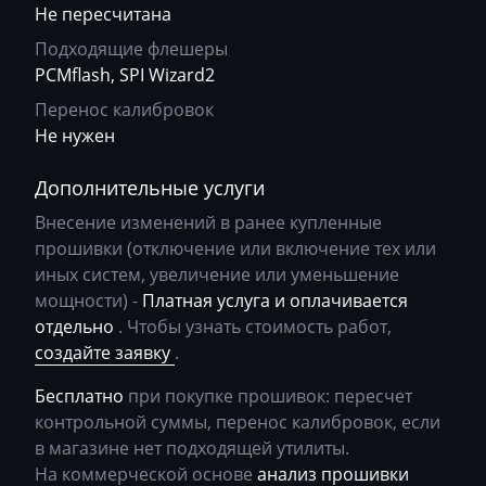
Bosch M3.8.x (M5.9.2)
Не пересчитана
Bomag
069H5410AM_getriebe_DSG_cDH5_C36SR1
Bosch MD1CP004
Подходящие флешеры
Brilliance
069LR610AM_getriebe_DSG_DDLR C65S
PCMflash, SPI Wizard2
BOSCH MD1CS004
Buhler
069Q6610AM_getriebe_DSG_cDQ6 C45SR1
Перенос калибровок
Bosch ME(D)7.1.x
Не нужен
BYD
069Q6700AM_getriebe_DSG_DDQ6 C52SR1
Bosch ME(D)7.5.x
Cadillac
069Q6710AM_getriebe_DSG_cDQ6_C52SR1
Дополнительные услуги
Bosch ME17.5.6
Внесение изменений в ранее купленные
Camc
069R5630AM_getriebe_DSG_cJR5 C45SR1
прошивки (отключение или включение тех или
Bosch MED(C)17.1-17.5.21
Case
069R6610AM___getriebe_DSG_rJR6 C65S
иных систем, увеличение или уменьшение
Bosch MED17.1.27
мощности) -
Платная услуга и оплачивается
Caterpillar
069XG600AM_getriebe_DSG_OJXG C65S
отдельно
. Чтобы узнать стоимость работ,
Bosch MED17.1.61(62)
CFMoto
069Y1300AM_getriebe_DSG_DDY1_C45SR1
создайте заявку
.
Bosch MED17.5.2
Challenger
0CW300040H_0606_OJPX_MJ743
Бесплатно
при покупке прошивок: пересчет
Bosch MED17.5.25
контрольной суммы, перенос калибровок, если
Changan
0CW300041Q_1601_OJAE_MJ743
в магазине нет подходящей утилиты.
Bosch MED17.5.26
Changhe
0CW300041Q_1604_cJAE_MJ743
На коммерческой основе
анализ прошивки