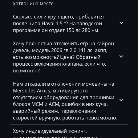
хотяонина месте.
EcoLog
Сколько сил и крутящего, прибавится
Eggersmann
после чипа Haval 1.5 т? На заводской
программе он отдает 150 лс 280 нм.
Exeed
Хочу полностью отключить егр на кайрон
Extreme moto
дизель, модель 2006 гв 2.0 141 лс. акпп,
Faresin
есть возможность? Цена? Обратный
процесс включения клапана, если что,
Farmtrac
возможен?
FAW
Нам отказали в отключении мочевины на
Mersedes Arocs, мотивируя это
Fendt
отсутствием оборудования для прошивки
Fiat
блоков MCM и ACM, ошибок в них куча,
аварийный режим, переключения
Ford
скоростей вручную, работать невозможно.
Foton
Хочу индивидуальный тюнинг,
значительно улучшить динамику и