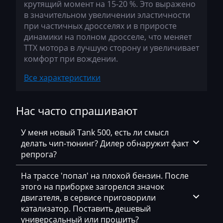
BMW
CASM2M00_03L907425C_03L906023PA
крутящий момент на 15-20 %. Это выражено
в значительном увеличении эластичности
Bosch EDC17U05
BobCat
CASM2M00_03L907425C_03L906023PA_6929
при частичных дросселях и в приросте
Bosch M3.8.x (M5.9.2)
динамики на полном дросселе, что меняет
Bomag
CASM2M00_03L907425C_03L906023PC
ТТХ мотора в лучшую сторону и увеличивает
Bosch MD1CP004
комфорт при вождении.
Brilliance
CASM2M00_03L907425C_03L906023PD_4868
BOSCH MD1CS004
Все характеристики
Buhler
CASM2M00_03L907425C_03L906023PE
Bosch ME(D)7.1.x
BYD
CASM2N00_03L907425C_03L906023PA_8011
Нас часто спрашивают
Bosch ME(D)7.5.x
Cadillac
CASM2N00_03L907425C_03L906023PC
Bosch ME17.5.6
У меня новый Tank 500, есть ли смысл
Camc
CASM2N00_03L907425C_03L906023PC_8013
делать чип-тюнинг? Дилер обнаружит факт
Bosch MED(C)17.1-17.5.21
Case
репрога?
CASM2N00_03L907425C_03L906023PE
Bosch MED17.1.27
Caterpillar
CASM2P00_03L907425C_03L906023SE
На трассе 'попал' на плохой бензин. После
Bosch MED17.1.61(62)
этого на приборке загорелся значок
CFMoto
CASM2P00_03L907425C_03L906023SG_9977
двигателя, в сервисе приговорили
Bosch MED17.5.2
катализатор. Поставить дешевый
Challenger
CASM2P20_03L907425C_03L906023DB
универсальный или прошить?