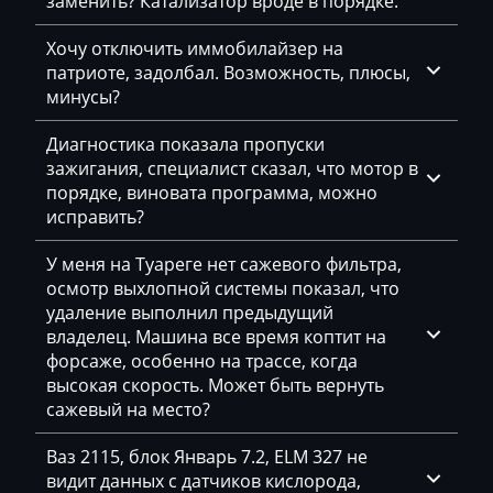
заменить? Катализатор вроде в порядке.
Siemens PPD1.1-1.5
DAF
CASML2LG0_03L907425C_03L906023PA
Хочу отключить иммобилайзер на
Simos 10xx
Daihatsu
патриоте, задолбал. Возможность, плюсы,
Simos 11xx
минусы?
Dammann
Simos 12xx
Диагностика показала пропуски
Derways
зажигания, специалист сказал, что мотор в
Simos 18xx
Deutz
порядке, виновата программа, можно
исправить?
Simos 2xx
Dewulf
Simos 3xx
У меня на Туареге нет сажевого фильтра,
Dieci
осмотр выхлопной системы показал, что
Simos 4xx
удаление выполнил предыдущий
Dodge
владелец. Машина все время коптит на
Simos 7xx
Dongfeng
форсаже, особенно на трассе, когда
высокая скорость. Может быть вернуть
Simos 9xx
Doosan
сажевый на место?
Doppstadt
Ваз 2115, блок Январь 7.2, ELM 327 не
видит данных с датчиков кислорода,
Dynapac