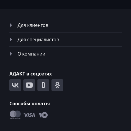
Mazda
McCloskey
Для клиентов
McCormick
Mecalac
Для специалистов
Mercedes-Benz
О компании
Mercury
Merlo
АДАКТ в соцсетях
Metso
MG
Способы оплаты
Minelli
Mini
Mitsubishi