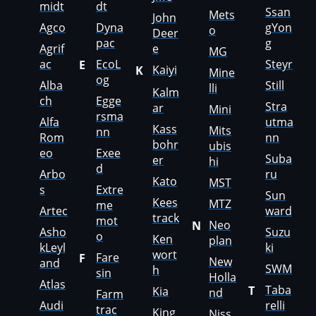
Haima
midt
dt
Ssan
Mets
John
Agco
Dyna
gYon
o
Hamm
Deer
pac
g
Agrif
e
MG
Hatz
ac
EcoL
Steyr
E
Kaiyi
K
Mine
og
Alba
Still
Haval
lli
Kalm
ch
Egge
Stra
ar
Mini
Hawtai
rsma
Alfa
utma
Kass
Mits
nn
Rom
nn
Hidromek
bohr
ubis
eo
Exee
Suba
er
hi
Higer
d
Arbo
ru
Kato
MST
s
Extre
Hino
Sun
Kees
MTZ
me
Artec
ward
track
Hitachi
mot
Neo
N
Asho
Suzu
o
Ken
plan
Honda
kLeyl
ki
wort
Fare
F
New
and
SWM
h
sin
Hongqi
Holla
Atlas
Taba
T
Kia
nd
Farm
Howo
Audi
relli
trac
King
Niss