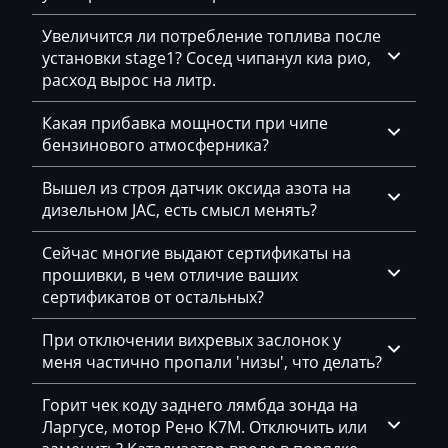
Bosch MED17.5.25
Changan
CASM2P20_03L907425C_03L906023FL
Увеличится ли потребление топлива после
Bosch MED17.5.26
Changhe
CASM2P20_03L907425C_03L906023TB
установки stage1? Сосед чипанул киа рио,
Bosch MED9.1.x
расход вырос на литр.
Chery
CASM2P20_03L907425C_03L906023TF
Bosch MED9.5.x
Какая прибавка мощности при чипе
Chevrolet
CASM2P20_03L907425C_03L906023TF_9978
бензинового атмосферника?
BOSCH MG1CA811
Chrysler
CASM2P20_03L907425C_03L906023TF_9979
Вышел из строя датчик оксида азота на
Bosch MG1CS001
Citroen
CASM2P20_03L907425C_03L906023TH
дизельном JAC, есть смысл менять?
Delphi DCM3.7
Claas
CASM2P20_03L907425C_03L906023TH_9978
Сейчас многие выдают сертификаты на
Delphi DCM6.2
прошивки, в чем отличие ваших
CMI
CASM2P20_03L907425C_03L906023TK_9977
сертификатов от остальных?
DSG Temic
Comacchio
CASM2P30_03L907425C_03L906023CT
При отключении вихревых заслонок у
Marelli IAW4xx
Cupra
CASM2P30_03L907425C_03L906023TB
меня частично пропали 'низы', что делать?
Marelli IAW7GV
Dacia
CASM2P30_03L907425C_03L906023TF
Горит чек коду заднего лямбда зонда на
Siemens PCR2.1
Ларгусе, мотор Рено К7М. Отключить или
Daewoo
CASM2P30_03L907425C_03L906023TK_9978