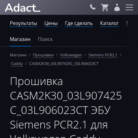
Результаты
Цены
Где сделать
Каталог
Пров
Магазин
Поиск
Магазин
/
Прошивки
/
Volkswagen
/
Siemens PCR2.1
/
Caddy
/
CASM2K30_03L907425C_03L906023CT
Прошивка
CASM2K30_03L907425
C_03L906023CT ЭБУ
Siemens PCR2.1 для