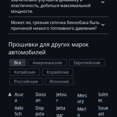
Freightliner
эластичность, добиться максимальной
Furukawa
мощности.
GAC
Может ли, грязная сеточка бензобака быть
причиной низкого топливного давления?
Geely
Gehl
Прошивки для других марок
Genie
автомобилей
Genset
Все
Американские
Европейские
GMC
Китайские
Корейские
Great Wall
Российские
Японские
Grove
Acur
Doos
Jetou
Solm
A
Merc
Groz
a
an
r
ec
ury
Aebi
Dop
Jetta
Soue
Merl
Hafei
Sch
psta
ast
o
JMC