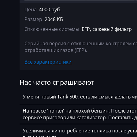
Bajaj
Bosch EDC17CP
Цена
4000 руб.
Basak
Bosch EDC17CP
Размер
2048 КБ
Отключенные системы
ЕГР, сажевый фильтр
Bauer
Bosch EDC17CP
BAW
Bosch EDC17CP
Серийная версия c отключенным контролем с
отработавших газов (ЕГР).
Belgee
Bosch EDC17CP
Все характеристики
Bell
Bosch EDC17U0
Bentley
Bosch EDC17U0
Нас часто спрашивают
BMW
Bosch M3.8.x (M5
У меня новый Tank 500, есть ли смысл делать 
BobCat
Bosch MD1CP00
На трассе 'попал' на плохой бензин. После это
Bomag
BOSCH MD1CS0
сервисе приговорили катализатор. Поставить
Brilliance
Bosch ME(D)7.1.
Увеличится ли потребление топлива после уста
Buhler
Bosch ME(D)7.5.