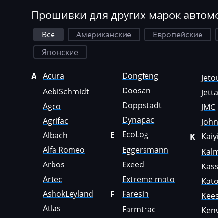
Deutz
Прошивки для других марок автом
Simos 3xx
Dewulf
Simos 4xx
Все
Американские
Европейские
Dieci
Японские
Simos 7xx
Dodge
Simos 9xx
Acura
Dongfeng
A
Jeto
Dongfeng
Doosan
AebiSchmidt
Jett
Doosan
Doppstadt
Agco
JMC
Doppstadt
Dynapac
Agrifac
Joh
Dynapac
EcoLog
E
Albach
Kaiy
K
Alfa Romeo
Eggersmann
Kal
EcoLog
Arbos
Exeed
Kas
Eggersmann
Artec
Extreme moto
Kat
Exeed
AshokLeyland
Faresin
F
Kees
Extreme moto
Atlas
Farmtrac
Ken