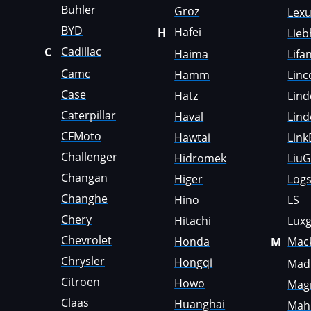
Buhler
Groz
Lex
Genie
BYD
Hafei
H
Lieb
Genset
Cadillac
C
Haima
Lifa
GMC
Camc
Hamm
Linc
Case
Hatz
Lind
Great Wall
Caterpillar
Haval
Lind
Grove
CFMoto
Hawtai
Link
Groz
Challenger
Hidromek
Liu
Hafei
Changan
Higer
Logs
Changhe
Hino
LS
Haima
Chery
Hitachi
Lux
Hamm
Chevrolet
Honda
Mac
M
Hatz
Chrysler
Hongqi
Madi
Haval
Citroen
Howo
Mag
Claas
Huanghai
Mah
Hawtai