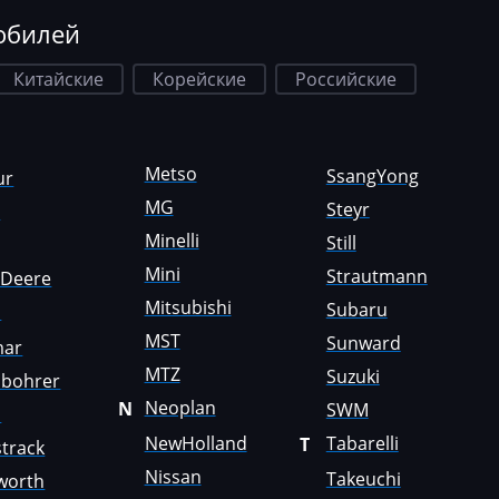
обилей
Китайские
Корейские
Российские
Metso
SsangYong
ur
MG
Steyr
a
Minelli
Still
Mini
Strautmann
nDeere
Mitsubishi
Subaru
i
MST
Sunward
mar
MTZ
Suzuki
sbohrer
Neoplan
N
SWM
o
NewHolland
Tabarelli
T
track
Nissan
Takeuchi
worth