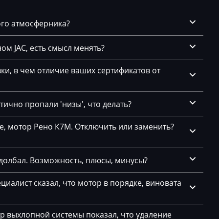
CASM2M00
ого атмосферника?
03L90602
1-
CASM2M00
ом JAC, есть смысл менять?
03L90602
27
и, в чем отличие ваших сертификатов от
CASM2P20
1(62)
3L997557
2
CASM2P20
ично пропали 'низы', что делать?
3L997557
25
се, мотор Рено К7М. Отключить или заменить?
CASM2P20
26
3L997558
CASM2P20
долбал. Возможность, плюсы, минусы?
3L90602
циалист сказал, что мотор в порядке, виновата
CASM2P20
11
3L906023
1
тр выхлопной системы показал, что удаление
CASM2P20