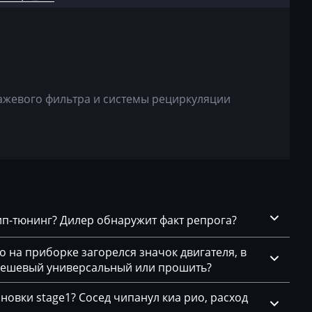
S
20
CASM2L95
24
3L906023
44
CASM2L95
3L906023
54
ажевого фильтра и системы рециркуляции
CASM2L95
74
3L906023
1
CASM2LD0
5
03L9060
.9.2)
CASM2LG0
чип-тюнинг? Дилер обнаружит факт репрога?
03L90602
4
CASM2LG0
го на приборке загорелся значок двигателя, в
04
03L90602
 дешевый универсальный или прошить?
x
CASM2M00
новки stage1? Сосед чипанул киа рио, расход
03L90602
x