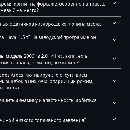
емя коптит на форсаже, особенно на трассе,
3L906023
ажевый на место?
CASM2P20
3L997557
нных с датчиков кислорода, хотяонина месте.
CASM2P30
а Haval 1.5 т? На заводской программе он
3L997558
 модель 2006 гв 2.0 141 лс. акпп, есть
ния клапана, если что, возможен?
1.5
des Arocs, мотивируя это отсутствием
, ошибок в них куча, аварийный режим,
евозможно.
чшить динамику и эластичность, добиться
ичиной низкого топливного давления?