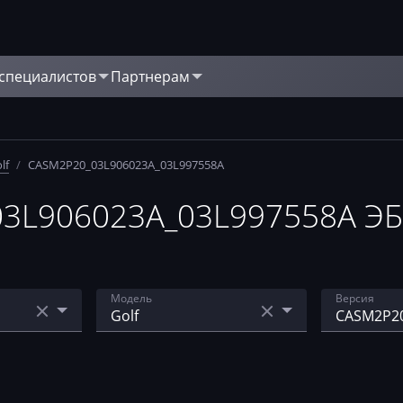
 специалистов
Партнерам
lf
/
CASM2P20_03L906023A_03L997558A
L906023A_03L997558A ЭБУ
Модель
Версия
5.5-7.29
Caddy
CASM2DB0
03L90602
Golf