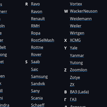
Ravo
Vortex
R
us
WackerNeuson
W
herr
Ravon
n
Renault
Weidemann
oln
RMH
Weiler
e
Ropa
Wirtgen
er
RostSelMash
XCMG
X
Belt
Rottne
Yale
Y
Gong
Rover
Yanmar
et
Saab
S
Yutong
Saic
Zoomilon
Z
gen
Samsung
Zotye
k
Sandvik
ZX
ll
Sany
ВАЗ (Lada)
В
ni
Scania
ГАЗ
Г
indra
Schaeff