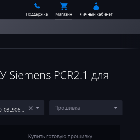
Поддержка
Магазин
Личный кабинет
 Siemens PCR2.1 для
Прошивка
_03L906023A_
CASM2P20_03L906023A_0
3AN
3L997558A_stage1_egr&d
pf_off
Купить готовую прошивку