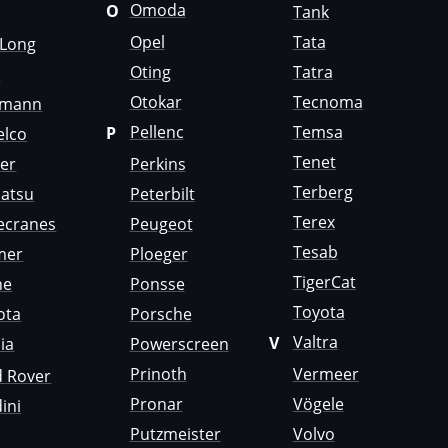
Omoda
O
Tank
Opel
Tata
gLong
Oting
Tatra
i
Otokar
Tecnoma
emann
Pellenc
Temsa
P
elco
Tenet
er
Perkins
Terberg
atsu
Peterbilt
Terex
ecranes
Peugeot
Tesab
mer
Ploeger
TigerCat
ne
Ponsse
Toyota
ota
Porsche
Valtra
V
ia
Powerscreen
Prinoth
Vermeer
d Rover
Pronar
Vögele
ini
Putzmeister
Volvo