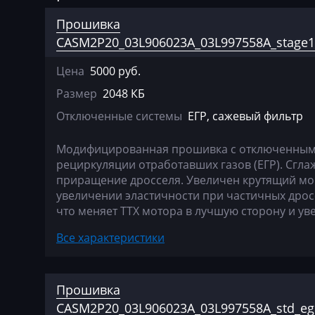
Agco
Bosch EDC15P
Прошивка
Agrifac
Bosch EDC15V-
CASM2P20_03L906023A_03L997558A_stage1
Albach
Bosch EDC16CP
Цена
5000 руб.
Alfa Romeo
Bosch EDC16U1
Размер
2048 КБ
Отключенные системы
ЕГР, сажевый фильтр
Arbos
Bosch EDC16U3
Artec
Bosch EDC16U3
Модифицированная прошивка c отключенным 
рециркуляции отработавших газов (ЕГР). Сгла
AshokLeyland
Bosch EDC17C4
приращение дросселя. Увеличен крутящий мом
увеличении эластичности при частичных дрос
Atlas
Bosch EDC17C5
что меняет ТТХ мотора в лучшую сторону и у
Audi
Bosch EDC17C6
Все характеристики
Ausa
Bosch EDC17C7
AVR
Bosch EDC17CP
Прошивка
BAIC
Bosch EDC17CP
CASM2P20_03L906023A_03L997558A_std_eg