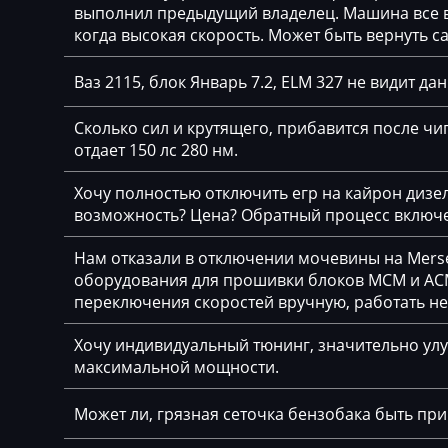
Chrysler
выполнил предыдущий владелец. Машина все вр
Delphi DCM3.7
когда высокая скорость. Может быть вернуть с
Citroen
Delphi DCM6.2
Claas
Ваз 2115, блок Январь 7.2, ELM 327 не видит да
DSG Temic
CMI
Сколько сил и крутящего, прибавится после чип
Marelli IAW4xx
отдает 150 лс 280 нм.
Comacchio
Marelli IAW7GV
Cupra
Хочу полностью отключить егр на кайрон дизель,
Siemens PCR2.1
возможность? Цена? Обратный процесс включе
Dacia
Siemens PPD1.1-
Нам отказали в отключении мочевины на Merse
Daewoo
оборудования для прошивки блоков MCM и ACM
Simos 10xx
переключения скоростей вручную, работать н
DAF
Simos 11xx
Daihatsu
Хочу индивидуальный тюнинг, значительно улу
Simos 12xx
максимальной мощности.
Dammann
Simos 18xx
Может ли, грязная сеточка бензобака быть пр
Derways
Simos 2xx