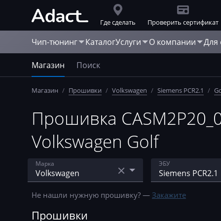
Где сделать
Проверить сертификат
Чип-тюнинг
Каталог
Услуги
О компании
Для
Магазин
Поиск
Магазин
/
Прошивки
/
Volkswagen
/
Siemens PCR2.1
/
Go
Прошивка CASM2P20_03
Volkswagen Golf
Марка
ЭБУ
Acura
Bosch EDC MSA 1
Не нашли нужную прошивку? —
Закажите
AebiSchmidt
Bosch EDC15
Прошивки