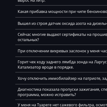
вырос на литр.
BYD
Bosch ME17.5.6
Какая прибавка мощности при чипе бензинов
Cadillac
Bosch MED(C)17.
17.5.21
Вышел из строя датчик оксида азота на дизельн
Camc
Bosch MED17.1.
Сейчас многие выдают сертификаты на прошивк
Case
остальных?
Bosch MED17.1.6
Caterpillar
Bosch MED17.5.
При отключении вихревых заслонок у меня част
CFMoto
Bosch MED17.5.
Горит чек коду заднего лямбда зонда на Ларгу
Challenger
Катализатор вроде в порядке.
Bosch MED17.5.
Changan
Bosch MED9.1.x
Хочу отключить иммобилайзер на патриоте, за
Changhe
Bosch MED9.5.x
Chery
Диагностика показала пропуски зажигания, спе
программа, можно исправить?
BOSCH MG1CA8
Chevrolet
Bosch MG1CS00
У меня на Туареге нет сажевого фильтра, осмо