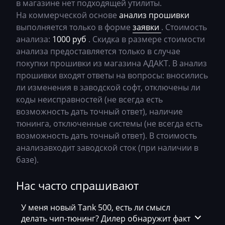
в магазине нет подходящей утилиты.
Bosch MED17.5.25
Changan
На коммерческой основе
анализ прошивки
Bosch MED17.5.26
выполняется только в форме
заявки
. Стоимость
Changhe
анализа:
1000 руб
. Скидка в размере стоимости
Bosch MED9.1.x
Chery
анализа предоставляется только в случае
Bosch MED9.5.x
покупки прошивки из магазина АДАКТ. В анализ
Chevrolet
прошивки входят ответы на вопросы: вносились
BOSCH MG1CA811
ли изменения в заводской софт, отключены ли
Chrysler
коды неисправностей (не всегда есть
Bosch MG1CS001
Citroen
возможность дать точный ответ), наличие
Delphi DCM3.7
тюнинга, отключенные системы (не всегда есть
Claas
возможность дать точный ответ). В стоимость
Delphi DCM6.2
CMI
анализавходит заводской сток (при наличии в
DSG Temic
базе).
Comacchio
Marelli IAW4xx
Нас часто спрашивают
Cupra
Marelli IAW7GV
Dacia
У меня новый Tank 500, есть ли смысл
Siemens PCR2.1
делать чип-тюнинг? Дилер обнаружит факт
Daewoo