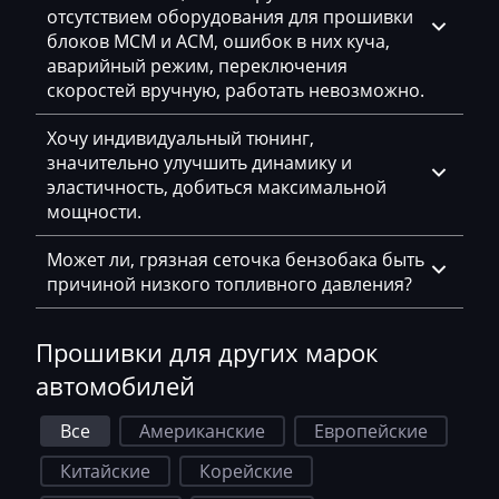
отсутствием оборудования для прошивки
Haima
блоков MCM и ACM, ошибок в них куча,
Hamm
аварийный режим, переключения
скоростей вручную, работать невозможно.
Hatz
Хочу индивидуальный тюнинг,
Haval
значительно улучшить динамику и
эластичность, добиться максимальной
Hawtai
мощности.
Hidromek
Может ли, грязная сеточка бензобака быть
Higer
причиной низкого топливного давления?
Hino
Прошивки для других марок
Hitachi
автомобилей
Honda
Все
Американские
Европейские
Hongqi
Китайские
Корейские
Howo