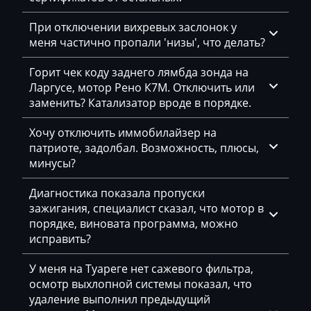
Dynapac
EcoLog
При отключении вихревых заслонок у
меня частично пропали 'низы', что делать?
Eggersmann
Горит чек коду заднего лямбда зонда на
Exeed
Ларгусе, мотор Рено К7М. Отключить или
заменить? Катализатор вроде в порядке.
Extreme moto
Faresin
Хочу отключить иммобилайзер на
патриоте, задолбал. Возможность, плюсы,
Farmtrac
минусы?
FAW
Диагностика показала пропуски
зажигания, специалист сказал, что мотор в
Fendt
порядке, виновата программа, можно
Fiat
исправить?
Ford
У меня на Туареге нет сажевого фильтра,
осмотр выхлопной системы показал, что
Foton
удаление выполнил предыдущий