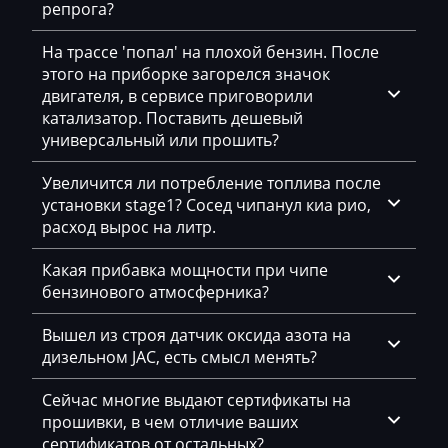
репрога?
Siemens PPD1.1-1.5
DAF
На трассе 'попал' на плохой бензин. После
Simos 10xx
Daihatsu
этого на приборке загорелся значок
Simos 11xx
двигателя, в сервисе приговорили
Dammann
катализатор. Поставить дешевый
Simos 12xx
универсальный или прошить?
Derways
Simos 18xx
Deutz
Увеличится ли потребление топлива после
установки stage1? Сосед чипанул киа рио,
Simos 2xx
Dewulf
расход вырос на литр.
Simos 3xx
Dieci
Какая прибавка мощности при чипе
Simos 4xx
бензинового атмосферника?
Dodge
Simos 7xx
Dongfeng
Вышел из строя датчик оксида азота на
дизельном JAC, есть смысл менять?
Simos 9xx
Doosan
Сейчас многие выдают сертификаты на
Doppstadt
прошивки, в чем отличие ваших
сертификатов от остальных?