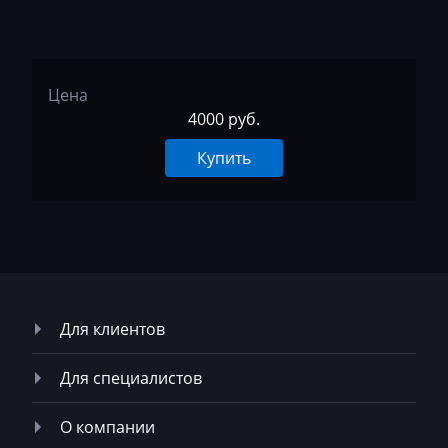
MST
MTZ
Цена
Neoplan
4000 руб.
NewHolland
Купить
Nissan
Omoda
Opel
Oting
Для клиентов
Otokar
Pellenc
Для специалистов
Perkins
О компании