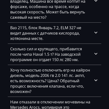
владелец. Машина все время коптит на
Freightliner
форсаже, особенно на трассе, когда
Furukawa
высокая скорость. Может быть вернуть
сажевый на место?
GAC
Ваз 2115, блок Январь 7.2, ELM 327 не
Geely
видит данных с датчиков кислорода,
хотяонина месте.
Gehl
Genie
Сколько сил и крутящего, прибавится
после чипа Haval 1.5 т? На заводской
Genset
программе он отдает 150 лс 280 нм.
GMC
Хочу полностью отключить егр на кайрон
дизель, модель 2006 гв 2.0 141 лс. акпп,
Great Wall
есть возможность? Цена? Обратный
Grove
процесс включения клапана, если что,
возможен?
Groz
Нам отказали в отключении мочевины на
Hafei
Mersedes Arocs, мотивируя это