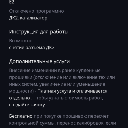
Bosch EDC17U01
E2
BMW
Отключено программно
Bosch EDC17U05
BobCat
ДК2, катализатор
Bosch M3.8.x (M5.9.2)
Bomag
Инструкция для работы
Bosch MD1CP004
Brilliance
Возможно
BOSCH MD1CS004
снятие разъема ДК2
Buhler
Bosch ME(D)7.1.x
BYD
Дополнительные услуги
Bosch ME(D)7.5.x
Cadillac
Внесение изменений в ранее купленные
Bosch ME17.5.6
прошивки (отключение или включение тех или
Camc
иных систем, увеличение или уменьшение
Bosch MED(C)17.1-17.5.21
мощности) -
Платная услуга и оплачивается
Case
отдельно
. Чтобы узнать стоимость работ,
Bosch MED17.1.27
Caterpillar
создайте заявку
.
Bosch MED17.1.61(62)
CFMoto
Бесплатно
при покупке прошивок: пересчет
Bosch MED17.5.2
контрольной суммы, перенос калибровок, если
Challenger