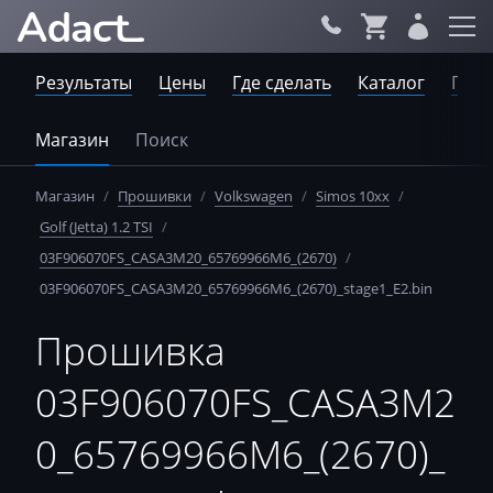
Результаты
Цены
Где сделать
Каталог
Пров
Магазин
Поиск
Магазин
/
Прошивки
/
Volkswagen
/
Simos 10xx
/
Golf (Jetta) 1.2 TSI
/
03F906070FS_CASA3M20_65769966M6_(2670)
/
03F906070FS_CASA3M20_65769966M6_(2670)_stage1_E2.bin
Прошивка
03F906070FS_CASA3M2
0_65769966M6_(2670)_