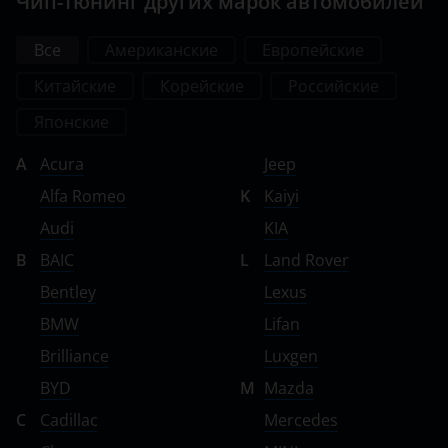
Чип-тюнинг других марок автомобилей
Все
Американские
Европейские
Китайские
Корейские
Российские
Японские
A
Acura
Jeep
Alfa Romeo
K
Kaiyi
Audi
KIA
B
BAIC
L
Land Rover
Bentley
Lexus
BMW
Lifan
Brilliance
Luxgen
BYD
M
Mazda
C
Cadillac
Mercedes