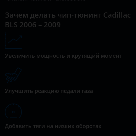
XTS
Datsun
Зачем делать чип-тюнинг Cadillac
BLS 2006 – 2009
Dodge
Dongfeng (DFM)
Exeed
Увеличить мощность и крутящий момент
FAW
Fiat
Ford
Улучшить реакцию педали газа
GAC
Geely
Genesis
Добавить тяги на низких оборотах
Great Wall (GWM)