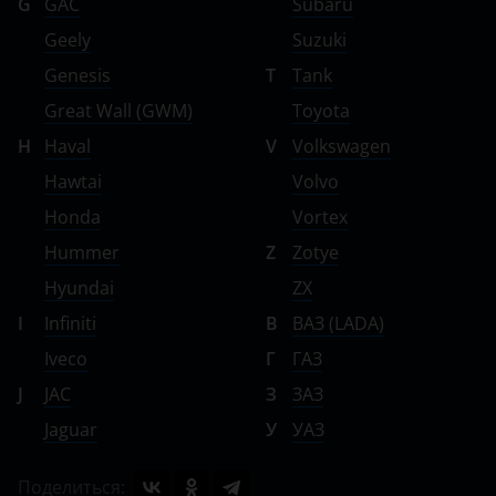
G
GAC
Subaru
Geely
Suzuki
Genesis
T
Tank
Great Wall (GWM)
Toyota
H
Haval
V
Volkswagen
Hawtai
Volvo
Honda
Vortex
Hummer
Z
Zotye
Hyundai
ZX
I
Infiniti
В
ВАЗ (LADA)
Iveco
Г
ГАЗ
J
JAC
З
ЗАЗ
Jaguar
У
УАЗ
Поделиться: