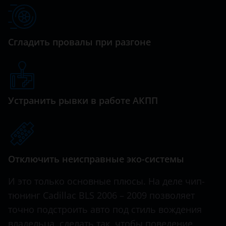
Haval
Hawtai
Сгладить провалы при разгоне
Honda
Hummer
Hyundai
Устранить рывки в работе АКПП
Infiniti
Iveco
JAC
Отключить неисправные эко-системы
Jaguar
И это только основные плюсы. На деле чип-
тюнинг Cadillac BLS 2006 – 2009 позволяет
Jeep
точно подстроить авто под стиль вождения
Kaiyi
владельца, сделать так, чтобы поведение