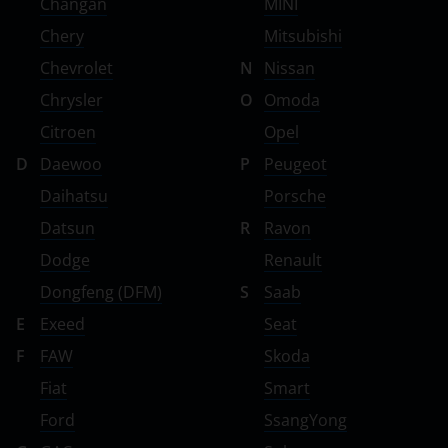
Changan
MINI
Chery
Mitsubishi
Chevrolet
N
Nissan
Chrysler
O
Omoda
Citroen
Opel
D
Daewoo
P
Peugeot
Daihatsu
Porsche
Datsun
R
Ravon
Dodge
Renault
Dongfeng (DFM)
S
Saab
E
Exeed
Seat
F
FAW
Skoda
Fiat
Smart
Ford
SsangYong