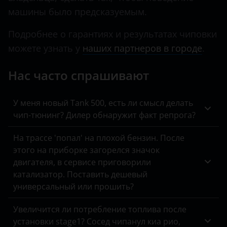
KIA
машины было предсказуемым.
Land Rover
Подробнее о гарантиях и результатах чиповки
можете узнать у
наших партнеров в городе
.
Lexus
Lifan
Нас часто спрашивают
Luxgen
У меня новый Tank 500, есть ли смысл делать
Mazda
чип-тюнинг? Дилер обнаружит факт репрога?
Mercedes
На трассе 'попал' на плохой бензин. После
этого на приборке загорелся значок
MINI
двигателя, в сервисе приговорили
Mitsubishi
катализатор. Поставить дешевый
универсальный или прошить?
Nissan
Увеличится ли потребление топлива после
Omoda
установки stage1? Сосед чипанул киа рио,