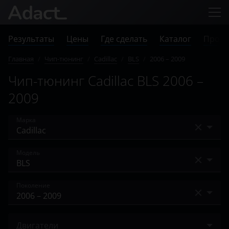
Результаты
Цены
Где сделать
Каталог
Прове
Главная
/
Чип-тюнинг
/
Cadillac
/
BLS
/
2006 – 2009
Чип-тюнинг Cadillac BLS 2006 –
2009
Марка
Acura
Модель
Alfa Romeo
ATS
Поколение
Audi
BLS
BAIC
2006 – 2009
CT4
Двигатели