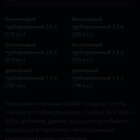
Bentley
CT5
бензиновый турбированный 2.0 л. (175 л.с.)
BMW
бензиновый
бензиновый
CT6
бензиновый турбированный 2.0 л. (200 л.с.)
турбированный 2.0 л.
Brilliance
турбированный 2.0 л.
(175 л.с.)
CTS
(200 л.с.)
бензиновый турбированный 2.0 л. (210 л.с.)
BYD
бензиновый
бензиновый
DTS
бензиновый турбированный 2.8 л. (255 л.с.)
Cadillac
турбированный 2.0 л.
турбированный 2.8 л.
Escalade
(210 л.с.)
(255 л.с.)
дизельный турбированный 1.9 л. (150 л.с.)
Changan
дизельный
дизельный
SRX
дизельный турбированный 1.9 л. (180 л.с.)
Chery
турбированный 1.9 л.
турбированный 1.9 л.
STS
(150 л.с.)
(180 л.с.)
Chevrolet
XLR
Chrysler
Прошивки компании АДАКТ созданы, чтобы
XT4
улучшить слабую динамику, Cadillac BLS 2006 –
Citroen
2009, добавить движку мощности и избавить
XT5
Daewoo
владельца от проблем с неисправными
XT6
«экологическими» системами.
Daihatsu