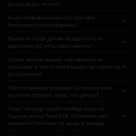
расход вырос на литр.
Opel
Peugeot
Какая прибавка мощности при чипе
бензинового атмосферника?
Porsche
Вышел из строя датчик оксида азота на
Ravon
дизельном JAC, есть смысл менять?
Renault
Сейчас многие выдают сертификаты на
Saab
прошивки, в чем отличие ваших сертификатов
от остальных?
Seat
При отключении вихревых заслонок у меня
Skoda
частично пропали 'низы', что делать?
Smart
Горит чек коду заднего лямбда зонда на
SsangYong
Ларгусе, мотор Рено К7М. Отключить или
заменить? Катализатор вроде в порядке.
Subaru