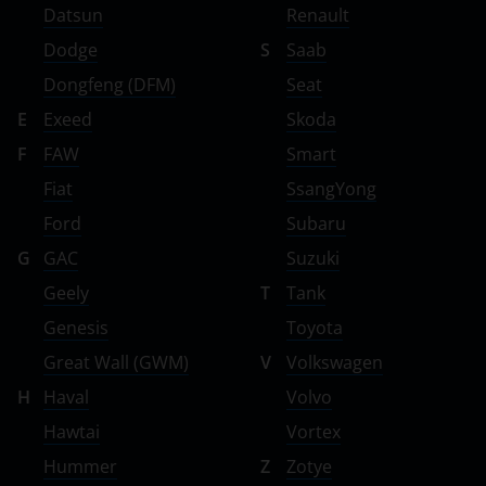
Datsun
Renault
Dodge
S
Saab
Dongfeng (DFM)
Seat
E
Exeed
Skoda
F
FAW
Smart
Fiat
SsangYong
Ford
Subaru
G
GAC
Suzuki
Geely
T
Tank
Genesis
Toyota
Great Wall (GWM)
V
Volkswagen
H
Haval
Volvo
Hawtai
Vortex
Hummer
Z
Zotye