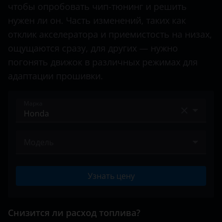
Datsun
чтобы опробовать чип-тюнинг и решить
Stepwgn
нужен ли он. Часть изменений, таких как
Dodge
Vezel
отклик акселератора и приемистость на низах,
Dongfeng (DFM)
ощущаются сразу, для других — нужно
Exeed
погонять движок в различных режимах для
адаптации прошивки.
FAW
Fiat
Марка
Ford
Acura
GAC
Модель
Alfa Romeo
Geely
Accord
Audi
Узнать цену
Genesis
City
BAIC
Great Wall (GWM)
Civic
Bentley
Снизится ли расход топлива?
Haval