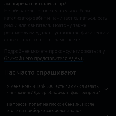
Datsun
ли вырезать катализатор?
Land Rover
Shuttle
Не обязательно, но желательно. Если
Dodge
Lexus
катализатор забит и начинает сыпаться, есть
Stepwgn
DongFeng
риски для двигателя. Поэтому также
Lifan
Vezel
рекомендуем удалять устройство физически и
EXEED
Luxgen
ставить вместо него пламегаситель.
FAW
Mazda
Подробнее можете проконсультироваться у
Fiat
ближайшего представителя АДАКТ
.
Mercedes
Ford
MINI
Нас часто спрашивают
Foton
Mitsubishi
GAC
У меня новый Tank 500, есть ли смысл делать
Nissan
чип-тюнинг? Дилер обнаружит факт репрога?
Geely
Omoda
На трассе 'попал' на плохой бензин. После
Genesis
этого на приборке загорелся значок
Opel