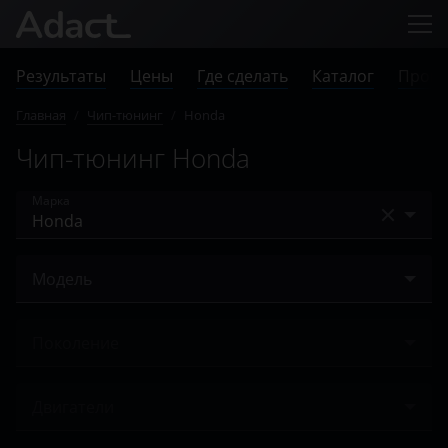
Результаты
Цены
Где сделать
Каталог
Прове
Главная
/
Чип-тюнинг
/
Honda
Чип-тюнинг Honda
Марка
Acura
Модель
Alfa Romeo
Accord
Audi
Поколение
City
BAIC
Ничего не найдено
Civic
Двигатели
Bentley
CR-V