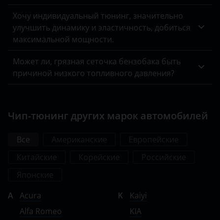
Subaru
Хочу индивидуальный тюнинг, значительно
улучшить динамику и эластичность, добиться
Suzuki
максимальной мощности.
Tank
Может ли, грязная сеточка бензобака быть
Toyota
причиной низкого топливного давления?
Volkswagen
Volvo
Чип-тюнинг других марок автомобилей
Vortex
Все
Американские
Европейские
Zotye
Китайские
Корейские
Российские
ZX
Японские
ВАЗ (LADA)
A
Acura
K
Kaiyi
ГАЗ
Alfa Romeo
KIA