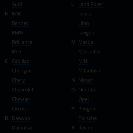
ЗАЗ
Audi
L
Land Rover
B
BAIC
Lexus
ТагАЗ
Bentley
Lifan
УАЗ
BMW
Luxgen
Brilliance
M
Mazda
BYD
Mercedes
C
Cadillac
MINI
Changan
Mitsubishi
Chery
N
Nissan
Chevrolet
O
Omoda
Chrysler
Opel
Citroen
P
Peugeot
D
Daewoo
Porsche
Daihatsu
R
Ravon