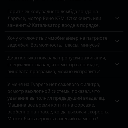
Tank
Kaiyi
Горит чек коду заднего лямбда зонда на
Toyota
Ларгусе, мотор Рено К7М. Отключить или
Kia
заменить? Катализатор вроде в порядке.
Volkswagen
Land Rover
Volvo
Хочу отключить иммобилайзер на патриоте,
Lexus
задолбал. Возможность, плюсы, минусы?
Vortex
Lifan
Диагностика показала пропуски зажигания,
Zotye
специалист сказал, что мотор в порядке,
Luxgen
виновата программа, можно исправить?
ZX
Mazda
ВАЗ (LADA)
У меня на Туареге нет сажевого фильтра,
Mercedes-Benz
осмотр выхлопной системы показал, что
ГАЗ
удаление выполнил предыдущий владелец.
MINI
Машина все время коптит на форсаже,
ЗАЗ
особенно на трассе, когда высокая скорость.
Mitsubishi
УАЗ
Может быть вернуть сажевый на место?
Nissan