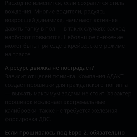
CR-V
Расход не изменится, если сохранится стиль
BMW
Hawtai
вождения. Многие водители, радуясь
Crosstour
Brilliance
возросшей динамике, начинают активнее
Honda
Element
давить тапку в пол — в таких случаях расход
BYD
Hummer
наоборот повысится. Небольшое снижение
F-RV
Cadillac
может быть при езде в крейсерском режиме
Hyundai
Fit
на трассе.
Changan
Infiniti
Freed
Chery
А ресурс движка не пострадает?
Iveco
HR-V
Зависит от целей тюнинга. Компания АДАКТ
Chevrolet
JAC
создает прошивки для гражданского тюнинга
Insight
Chrysler
— выжать максимум задачи не стоит. Характер
Jaguar
Jazz
прошивок исключает экстремальные
Citroen
Jeep
калибровки, также не требуется железная
Legend
Daewoo
форсировка ДВС.
Kaiyi
Odyssey
Daihatsu
Если прошиваюсь под Евро-2, обязательно
KIA
Pilot