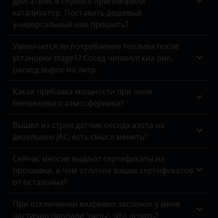
двигателя, в сервисе приговорили
Great Wall
Peugeot
катализатор. Поставить дешевый
Haval
универсальный или прошить?
Porsche
Hawtai
Увеличится ли потребление топлива после
Ravon
установки stage1? Сосед чипанул киа рио,
Honda
Renault
расход вырос на литр.
Hummer
Saab
Какая прибавка мощности при чипе
Hyundai
бензинового атмосферника?
Seat
Infiniti
Вышел из строя датчик оксида азота на
Skoda
дизельном JAC, есть смысл менять?
Isuzu
Smart
Iveco
Сейчас многие выдают сертификаты на
SsangYong
прошивки, в чем отличие ваших сертификатов
JAC
от остальных?
Subaru
Jaguar
При отключении вихревых заслонок у меня
Suzuki
частично пропали 'низы', что делать?
Jeep