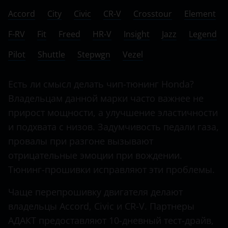
Ничего не найдено
BMW
Accord
City
Civic
CR-V
Crosstour
Element
Crosstour
Brilliance
F-RV
Fit
Freed
HR-V
Insight
Jazz
Legend
Element
BYD
Pilot
Shuttle
Stepwgn
Vezel
F-RV
Cadillac
Fit
Есть ли смысл делать чип-тюнинг Honda?
Changan
Владельцам данной марки часто важнее не
Freed
Chery
прирост мощности, а улучшение эластичности
HR-V
и подхвата с низов. Задумчивость педали газа,
Chevrolet
Insight
провалы при разгоне вызывают
Chrysler
отрицательные эмоции при вождении.
Jazz
Citroen
Тюнинг-прошивки исправляют эти проблемы.
Legend
Daewoo
Чаще перепрошивку двигателя делают
Pilot
владельцы Accord, Civic и CR-V. Партнеры
Daihatsu
АДАКТ предоставляют 10-дневный тест-драйв,
Shuttle