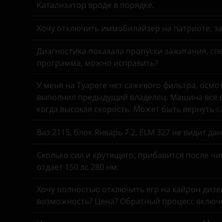
Nissan
Катализатор вроде в порядке.
Suzuki
Omoda
Хочу отключить иммобилайзер на патриоте, з
Tank
Opel
Toyota
Диагностика показала пропуски зажигания, спе
Peugeot
программа, можно исправить?
Volkswagen
Porsche
У меня на Туареге нет сажевого фильтра, осмо
Volvo
выполнил предыдущий владелец. Машина все в
Ravon
Vortex
когда высокая скорость. Может быть вернуть 
Renault
Zotye
Ваз 2115, блок Январь 7.2, ELM 327 не видит д
Saab
ZX
Сколько сил и крутящего, прибавится после чи
Seat
отдает 150 лс 280 нм.
ВАЗ (LADA)
Skoda
ГАЗ
Хочу полностью отключить егр на кайрон дизель,
возможность? Цена? Обратный процесс включе
Smart
ЗАЗ
SsangYong