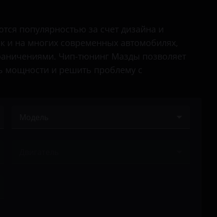
Atenza
Axela
тся популярностью за счет дизайна и
ак и на многих современных автомобилях,
Bongo
аничениями. Чип-тюнинг Мазды позволяет
BT-50
ь мощности и решить проблему с
CX-3
CX-30
Модель
CX-5
2
CX-7
Двигатель
3
CX-9
Ничего не найдено
5
Demio
6
MPV
Atenza