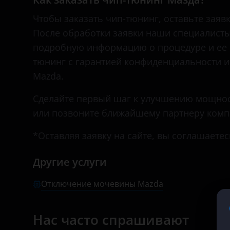
Great Wall
KIA
Чтобы заказать чип-тюнинг, оставьте заявк
Haval
После обработки заявки наши специалисты 
Land Rover
подробную информацию о процедуре и ее 
Hawtai
Lexus
тюнинг с гарантией конфиденциальности 
Honda
Mazda.
Lifan
Hummer
Сделайте первый шаг к улучшению мощност
Luxgen
или позвоните ближайшему партнеру комп
Hyundai
Mazda
Infiniti
*Оставляя заявку на сайте, вы соглашаете
Mercedes
Isuzu
Другие услуги
MINI
Iveco
Mitsubishi
Отключение мочевины Mazda
JAC
Nissan
Нас часто спрашивают
Jaguar
Omoda