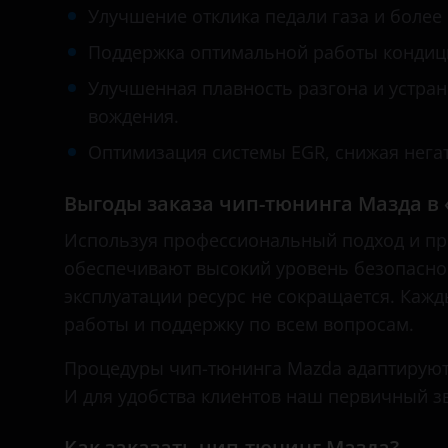
Great Wall (GWM)
Улучшение отклика педали газа и более
Datsun
Haval
Поддержка оптимальной работы кондици
Dodge
Hawtai
Улучшенная плавность разгона и устра
DongFeng
вождения.
Honda
EXEED
Оптимизация системы EGR, снижая негат
Hummer
FAW
Выгоды заказа чип-тюнинга Мазда в 
Hyundai
Fiat
Используя профессиональный подход и пр
Infiniti
обеспечивают высокий уровень безопаснос
Ford
Iveco
эксплуатации ресурс не сокращается. Каж
Foton
JAC
работы и поддержку по всем вопросам.
GAC
Jaguar
Процедуры чип-тюнинга Mazda адаптируют
Geely
И для удобства клиентов наш первичный з
Jeep
Genesis
Kaiyi
Как заказать чип-тюнинг Мазда?