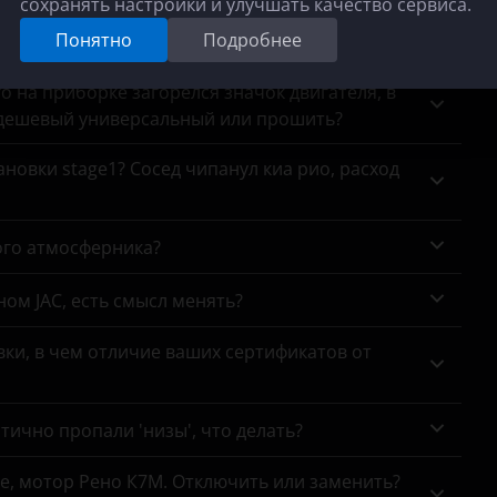
сохранять настройки и улучшать качество сервиса.
Понятно
Подробнее
чип-тюнинг? Дилер обнаружит факт репрога?
го на приборке загорелся значок двигателя, в
 дешевый универсальный или прошить?
новки stage1? Сосед чипанул киа рио, расход
ого атмосферника?
ном JAC, есть смысл менять?
ки, в чем отличие ваших сертификатов от
тично пропали 'низы', что делать?
се, мотор Рено К7М. Отключить или заменить?