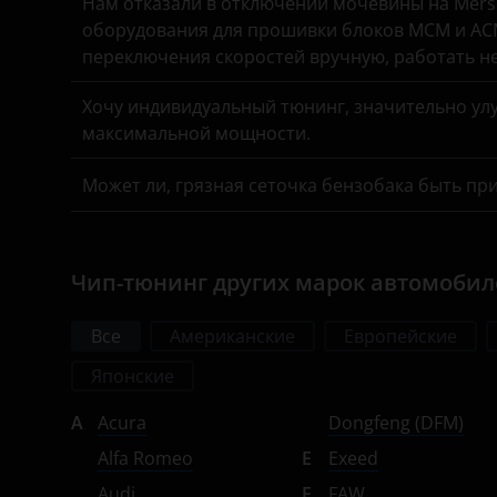
Нам отказали в отключении мочевины на Merse
УАЗ
оборудования для прошивки блоков MCM и ACM
Subaru
переключения скоростей вручную, работать н
Suzuki
Хочу индивидуальный тюнинг, значительно улу
Tank
максимальной мощности.
Toyota
Может ли, грязная сеточка бензобака быть пр
Volkswagen
Volvo
Чип-тюнинг других марок автомоби
Vortex
Все
Американские
Европейские
Zotye
Японские
ZX
A
Acura
Dongfeng (DFM)
ВАЗ (LADA)
Alfa Romeo
E
Exeed
ГАЗ
Audi
F
FAW