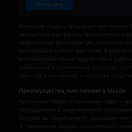
Daihatsu
Узнать цену
BMW
Datsun
Brilliance
Компания «Адакт» предлагает чип-тюнинг M
Dodge
автомобиля и устранить программные огра
BYD
Dongfeng (DFM)
эффективным решением для улучшения дин
Cadillac
Exeed
оптимизации работы двигателя. В рамках 
Changan
оптимизируем отклик педали газа и работа
FAW
стабильный и экологичный результат. Согл
Chery
Fiat
один год и чип-тюнинг — хорошее средств
Chevrolet
Ford
Преимущества чип-тюнинга Mazda
Chrysler
GAC
Чип-тюнинг Mazda от компании «Адакт» пр
Citroen
Geely
оборудования и лицензионного программн
Daewoo
которые вы приобретаете, заказывая чип-т
Genesis
Увеличение мощности и крутящего моме
Daihatsu