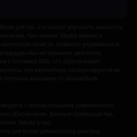
Tribute
Axela
Bongo
azda для тех, кто желает улучшить мощность
ничения. Чип-тюнинг Mazda является
BT-50
амических качеств, плавного управления и
CX-3
процедуры мы настраиваем двигатель,
CX-30
ем с системой EGR, что обеспечивает
аситесь, что автомобиль эксплуатируется не
CX-5
о получить максимум от автомобиля.
CX-7
CX-9
оводится с использованием современного
Demio
ого обеспечения. Важные преимущества,
MPV
юнинг Mazda у нас:
нта для более динамичного разгона.
Tribute