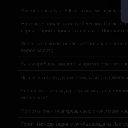
Jeep
Opel
У меня новый Tank 500, есть ли смысл делать 
Kaiyi
Peugeot
На трассе 'попал' на плохой бензин. После это
Kia
Porsche
сервисе приговорили катализатор. Поставить
Land Rover
Ravon
Увеличится ли потребление топлива после уста
Lexus
вырос на литр.
Renault
Lifan
Какая прибавка мощности при чипе бензинов
Saab
Luxgen
Seat
Вышел из строя датчик оксида азота на дизель
Mazda
Skoda
Сейчас многие выдают сертификаты на прошив
Mercedes-Benz
остальных?
Smart
MINI
SsangYong
При отключении вихревых заслонок у меня час
Mitsubishi
Subaru
Горит чек коду заднего лямбда зонда на Ларгу