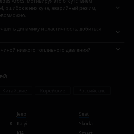
des Arocs, мотивируя это отсутствием
, ошибок в них куча, аварийный режим,
евозможно.
чшить динамику и эластичность, добиться
ичиной низкого топливного давления?
лей
Китайские
Корейские
Российские
Jeep
Seat
K
Kaiyi
Skoda
KIA
Smart