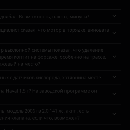
адолбал. Возможность, плюсы, минусы?
циалист сказал, что мотор в порядке, виновата
тр выхлопной системы показал, что удаление
ремя коптит на форсаже, особенно на трассе,
сажевый на место?
анных с датчиков кислорода, хотяонина месте.
па Haval 1.5 т? На заводской программе он
 модель 2006 гв 2.0 141 лс. акпп, есть
ния клапана, если что, возможен?