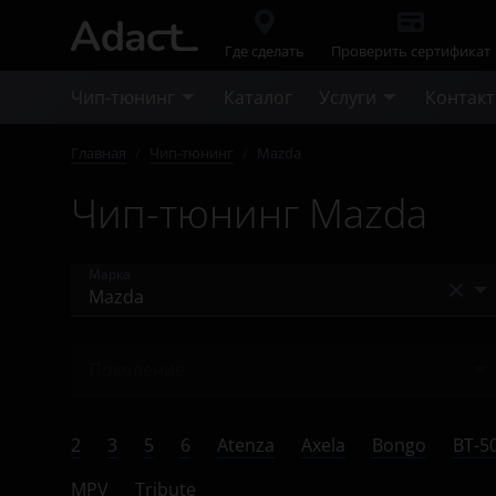
Где сделать
Проверить сертификат
Чип-тюнинг
Каталог
Услуги
Контак
Главная
/
Чип-тюнинг
/
Mazda
Чип-тюнинг Mazda
Марка
Acura
Поколение
Alfa Romeo
Ничего не найдено
Audi
2
3
5
6
Atenza
Axela
Bongo
BT-5
BAIC
MPV
Tribute