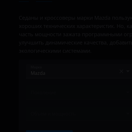
Bentley
BMW
Седаны и кроссоверы марки Mazda пользую
хороших технических характеристик. Но, к
Brilliance
часть мощности зажата программными огр
BYD
улучшить динамические качества, добавит
экологическими системами.
Cadillac
Changan
Марка
Chery
Acura
Chevrolet
Поколение
Alfa Romeo
Chrysler
Ничего не найдено
Audi
Citroen
Объем и мощность
BAIC
Daewoo
Ничего не найдено
Bentley