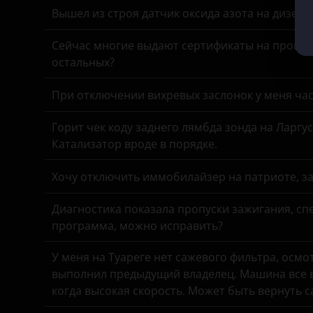
Вышел из строя датчик оксида азота на дизель
Opel
Iveco
Сейчас многие выдают сертификаты на прошив
Peugeot
JAC
остальных?
Porsche
Jaguar
При отключении вихревых заслонок у меня час
Ravon
Jeep
Горит чек коду заднего лямбда зонда на Ларгу
Renault
Kaiyi
Катализатор вроде в порядке.
Saab
Kia
Хочу отключить иммобилайзер на патриоте, з
Seat
Land Rover
Диагностика показала пропуски зажигания, спе
Skoda
Lexus
программа, можно исправить?
Smart
Lifan
У меня на Туареге нет сажевого фильтра, осмо
SsangYong
выполнил предыдущий владелец. Машина все в
Luxgen
когда высокая скорость. Может быть вернуть 
Subaru
Mazda