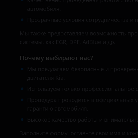
Качественно проведенная работа с полн
Great Wall (GWM)
Chrysler
автомобиля.
Haval
Citroen
Прозрачные условия сотрудничества и п
Hawtai
Daewoo
Мы также предоставляем возможность про
Honda
Daihatsu
системы, как EGR, DPF, AdBlue и др.
Hummer
Datsun
Почему выбирают нас?
Hyundai
Dodge
Мы предлагаем безопасные и проверен
Infiniti
DongFeng
двигателя Kia.
Iveco
Используем только профессиональное 
EXEED
JAC
Процедура проводится в официальных ус
FAW
гарантию автомобиля.
Jaguar
Fiat
Высокое качество работы и внимательн
Jeep
Ford
Заполните форму, оставьте свои имя и кон
Kaiyi