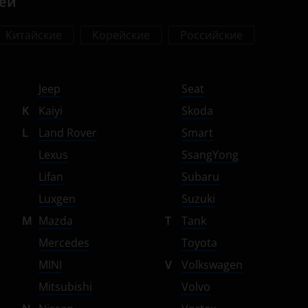
лей
Китайские
Корейские
Российские
Jeep
Seat
K
Kaiyi
Skoda
L
Land Rover
Smart
Lexus
SsangYong
Lifan
Subaru
Luxgen
Suzuki
M
Mazda
T
Tank
Mercedes
Toyota
MINI
V
Volkswagen
Mitsubishi
Volvo