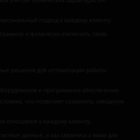
ым учетом технических характеристик
Opirus
Optima
ерсональный подход к каждому клиенту.
Picanto
граммно и физически отключить такие
Rio
Rio X-Line
Seltos
ные решения для оптимизации работы
Sorento
оборудование и программное обеспечение.
Soul
ловиях, что позволяет сохранить заводскую
Spectra
Sportage
ое отношение к каждому клиенту.
Stinger
тактные данные, и мы свяжемся с вами для