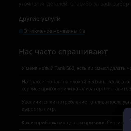
Foton
уточнения деталей. Спасибо за ваш выбор 
KIA
GAC
Другие услуги
Land Rover
Geely
Отключение мочевины Kia
Lexus
Genesis
Lifan
Great Wall
Нас часто спрашивают
Luxgen
Haval
У меня новый Tank 500, есть ли смысл делать 
Mazda
Hawtai
Mercedes
На трассе 'попал' на плохой бензин. После это
Honda
сервисе приговорили катализатор. Поставить
MINI
Hummer
Увеличится ли потребление топлива после уста
Mitsubishi
Hyundai
вырос на литр.
Nissan
Infiniti
Какая прибавка мощности при чипе бензинов
Omoda
Isuzu