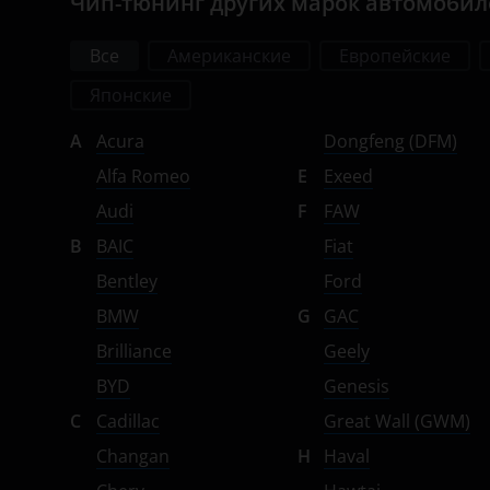
Чип-тюнинг других марок автомоби
УАЗ
Seat
Все
Американские
Европейские
Skoda
Японские
Smart
A
Acura
Dongfeng (DFM)
SsangYong
Alfa Romeo
E
Exeed
Subaru
Audi
F
FAW
Suzuki
B
BAIC
Fiat
Bentley
Ford
Tank
BMW
G
GAC
Toyota
Brilliance
Geely
Volkswagen
BYD
Genesis
Volvo
C
Cadillac
Great Wall (GWM)
Changan
H
Haval
Vortex