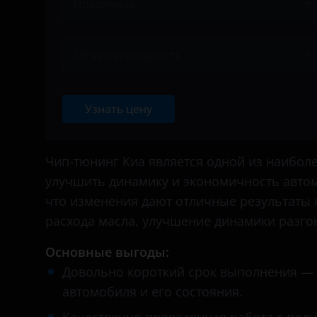
Поколение
Daihatsu
Alfa Romeo
Datsun
Ничего не найдено
Audi
Объем и мощность
Dodge
BAIC
Ничего не найдено
Dongfeng (DFM)
Bentley
Узнать цену
Exeed
BMW
FAW
Brilliance
Чип-тюнинг Киа является одной из наибо
Fiat
улучшить динамику и экономичность авто
BYD
что изменения дают отличные результаты 
Ford
Cadillac
расхода масла, улучшение динамики разг
GAC
Changan
Основные выгоды:
Geely
Chery
Довольно короткий срок выполнения — в
Genesis
автомобиля и его состояния.
Chevrolet