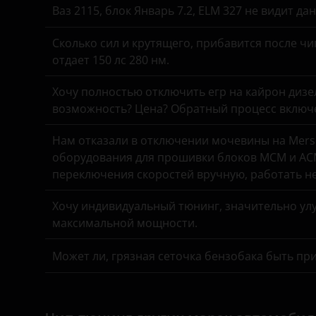
Ваз 2115, блок Январь 7.2, ELM 327 не видит д
Suzuki
Mercedes-Benz
Tank
Сколько сил и крутящего, прибавится после чи
MINI
отдает 150 лс 280 нм.
Toyota
Mitsubishi
Хочу полностью отключить егр на кайрон дизель,
Volkswagen
Nissan
возможность? Цена? Обратный процесс включе
Volvo
Omoda
Нам отказали в отключении мочевины на Merse
Vortex
оборудования для прошивки блоков MCM и ACM
Opel
переключения скоростей вручную, работать н
Zotye
Peugeot
Хочу индивидуальный тюнинг, значительно улу
ZX
Porsche
максимальной мощности.
ВАЗ (LADA)
Ravon
Может ли, грязная сеточка бензобака быть пр
ГАЗ
Renault
ЗАЗ
Saab