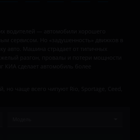
Ceed
Ceed GT
Cerato
ких водителей — автомобили хорошего
ным сервисом. Но «задушенность» движков в
Forte
ку авто. Машина страдает от типичных
K5
яжелый разгон, провалы и потери мощности
г КИА сделает автомобиль более
K900
Magentis
 но чаще всего чипуют Rio, Sportage, Ceed,
Mohave
Opirus
Optima
Модель
Picanto
Bongo