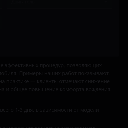
Двигатель
Rio
Cadenza
Rio X-Line
Ничего не найдено
Carens
Seltos
Carnival
Shuma
Ceed
Sorento
Ceed GT
Soul
Cerato
лее эффективных процедур, позволяющих
Spectra
мобиля. Примеры наших работ показывают,
Forte
на практике — клиенты отмечают снижение
Sportage
K5
она и общее повышение комфорта вождения.
Stinger
K900
Venga
Magentis
сего 1-3 дня, в зависимости от модели
XCeed
Mohave