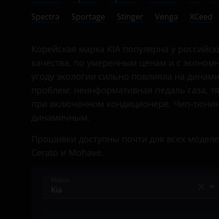
Bentley
Spectra
Sportage
Stinger
Venga
XCeed
BMW
Brilliance
Корейская марка KIA популярна у российс
качества, по умеренным ценам и с эконом
BYD
угоду экологии сильно повлияла на динами
Cadillac
проблем: неинформативная педаль газа, т
при включенном кондиционере. Чип-тюнин
Changan
динамичным.
Chery
Прошивки доступны почти для всех моделей,
Chevrolet
Cerato и Mohave.
Chrysler
Марка
Citroen
Daewoo
Acura