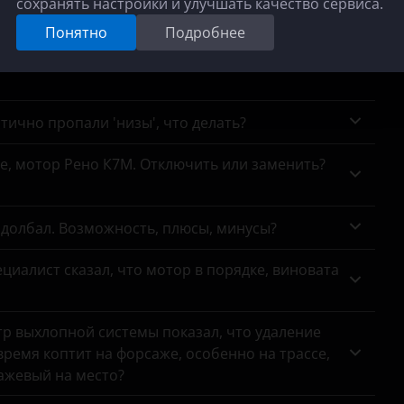
сохранять настройки и улучшать качество сервиса.
ном JAC, есть смысл менять?
Понятно
Подробнее
ки, в чем отличие ваших сертификатов от
тично пропали 'низы', что делать?
се, мотор Рено К7М. Отключить или заменить?
адолбал. Возможность, плюсы, минусы?
циалист сказал, что мотор в порядке, виновата
тр выхлопной системы показал, что удаление
ремя коптит на форсаже, особенно на трассе,
сажевый на место?