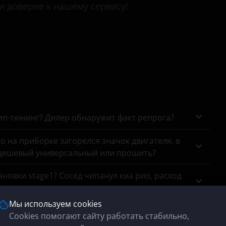
Venga
и доверие к нашему сервису!
XCeed
чип-тюнинг? Дилер обнаружит факт репрога?
го на приборке загорелся значок двигателя, в
 дешевый универсальный или прошить?
новки stage1? Сосед чипанул киа рио, расход
Мы используем cookies
ого атмосферника?
Cookies помогают сайту работать стабильно,