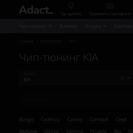
Где сделать
Проверить сертификат
Чип-тюнинг
Каталог
Услуги
Контак
Главная
/
Чип-тюнинг
/
KIA
Чип-тюнинг KIA
Марка
Acura
Поколение
Alfa Romeo
Ничего не найдено
Audi
Bongo
Cadenza
Carens
Carnival
Ceed
BAIC
Mohave
Opirus
Optima
Picanto
Rio
Ri