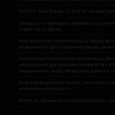
Omoda
Suzuki
Ваз 2115, блок Январь 7.2, ELM 327 не видит д
Opel
Tank
Peugeot
Сколько сил и крутящего, прибавится после чи
Toyota
отдает 150 лс 280 нм.
Porsche
Volkswagen
Хочу полностью отключить егр на кайрон дизель,
Ravon
Volvo
возможность? Цена? Обратный процесс включе
Renault
Vortex
Нам отказали в отключении мочевины на Merse
Saab
оборудования для прошивки блоков MCM и ACM
Zotye
переключения скоростей вручную, работать н
Seat
ZX
Хочу индивидуальный тюнинг, значительно улу
Skoda
ВАЗ (LADA)
максимальной мощности.
Smart
ГАЗ
Может ли, грязная сеточка бензобака быть пр
SsangYong
ЗАЗ
Subaru