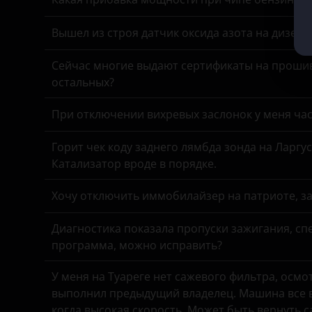
Kaiyi
Opel
Вышел из строя датчик оксида азота на дизель
Kia
Peugeot
Сейчас многие выдают сертификаты на прошив
Land Rover
Porsche
остальных?
Lexus
Ravon
При отключении вихревых заслонок у меня час
Lifan
Renault
Горит чек коду заднего лямбда зонда на Ларгу
Luxgen
Saab
Катализатор вроде в порядке.
Mazda
Seat
Хочу отключить иммобилайзер на патриоте, з
Mercedes-Benz
Skoda
Диагностика показала пропуски зажигания, спе
MINI
Smart
программа, можно исправить?
Mitsubishi
SsangYong
У меня на Туареге нет сажевого фильтра, осмо
Nissan
выполнил предыдущий владелец. Машина все в
Subaru
когда высокая скорость. Может быть вернуть 