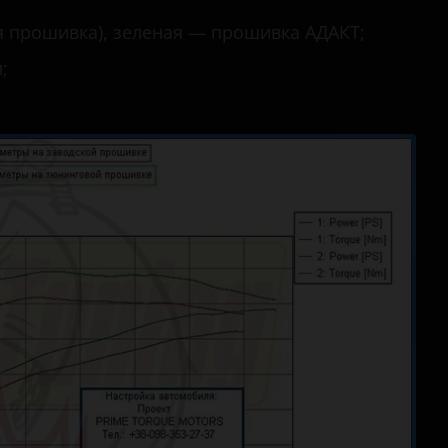
ая прошивка), зеленая — прошивка АДАКТ;
;