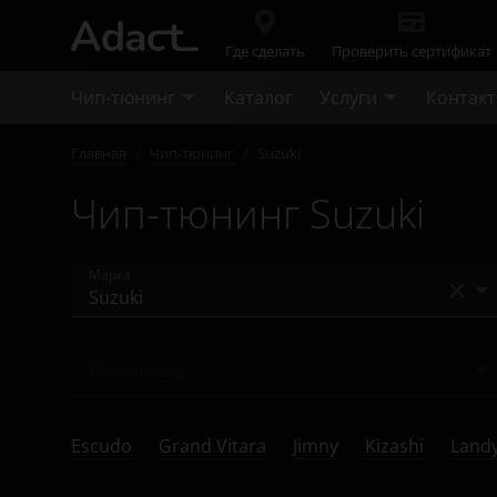
Где сделать
Проверить сертификат
Чип-тюнинг
Каталог
Услуги
Контак
Главная
/
Чип-тюнинг
/
Suzuki
Чип-тюнинг Suzuki
Марка
Acura
Поколение
Alfa Romeo
Ничего не найдено
Audi
Escudo
Grand Vitara
Jimny
Kizashi
Land
BAIC