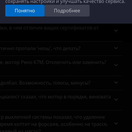
сохранять настройки и улучшать качество сервиса.
Понятно
Подробнее
ном JAC, есть смысл менять?
ки, в чем отличие ваших сертификатов от
тично пропали 'низы', что делать?
се, мотор Рено К7М. Отключить или заменить?
адолбал. Возможность, плюсы, минусы?
циалист сказал, что мотор в порядке, виновата
тр выхлопной системы показал, что удаление
ремя коптит на форсаже, особенно на трассе,
сажевый на место?