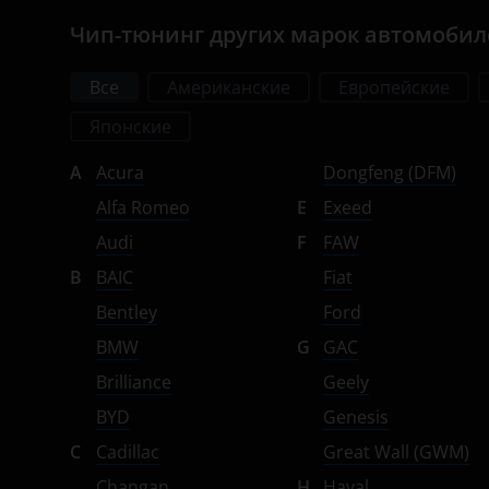
УАЗ
Чип-тюнинг других марок автомоби
Suzuki
Tank
Все
Американские
Европейские
Японские
Toyota
A
Acura
Dongfeng (DFM)
Volkswagen
Alfa Romeo
E
Exeed
Volvo
Audi
F
FAW
Vortex
B
BAIC
Fiat
Zotye
Bentley
Ford
BMW
G
GAC
ZX
Brilliance
Geely
ВАЗ (LADA)
BYD
Genesis
ГАЗ
C
Cadillac
Great Wall (GWM)
ЗАЗ
Changan
H
Haval