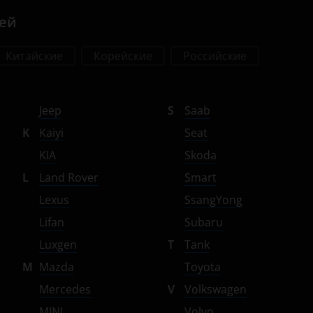
лей
Китайские
Корейские
Российские
Jeep
S
Saab
K
Kaiyi
Seat
KIA
Skoda
L
Land Rover
Smart
Lexus
SsangYong
Lifan
Subaru
Luxgen
T
Tank
M
Mazda
Toyota
Mercedes
V
Volkswagen
MINI
Volvo