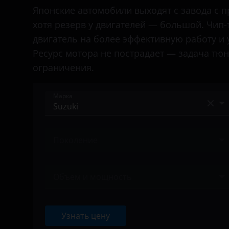
Bentley
Японские автомобили выходят с завода с
хотя резерв у двигателей — большой. Чип-
BMW
двигатель на более эффективную работу и
Brilliance
Ресурс мотора не пострадает — задача тю
ограничения.
BYD
Cadillac
Марка
Changan
Acura
Chery
Поколение
Alfa Romeo
Chevrolet
Ничего не найдено
Audi
Chrysler
Объем и мощность
BAIC
Citroen
Ничего не найдено
Bentley
Daewoo
Узнать цену
BMW