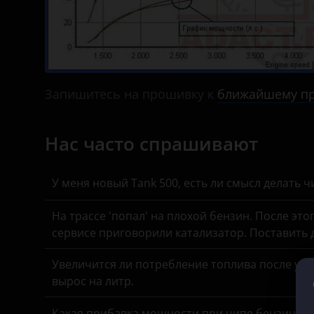
Haval
KIA
Hawtai
Land Rover
Honda
Lexus
Запишитесь на прошивку к
ближайшему пр
Hummer
Lifan
Hyundai
Luxgen
Нас часто спрашивают
Infiniti
Mazda
У меня новый Tank 500, есть ли смысл делать 
Isuzu
Mercedes
Iveco
На трассе 'попал' на плохой бензин. После это
MINI
сервисе приговорили катализатор. Поставить
JAC
Mitsubishi
Увеличится ли потребление топлива после уста
Jaguar
Nissan
вырос на литр.
Jeep
Omoda
Какая прибавка мощности при чипе бензинов