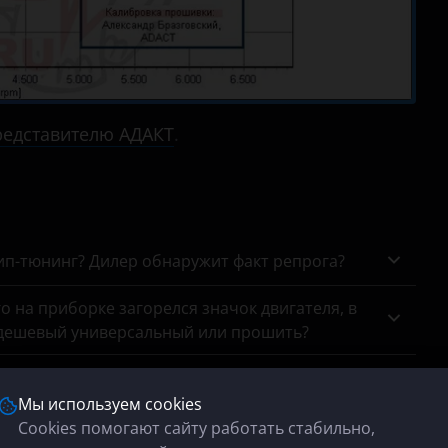
едставителю АДАКТ
.
чип-тюнинг? Дилер обнаружит факт репрога?
го на приборке загорелся значок двигателя, в
 дешевый универсальный или прошить?
новки stage1? Сосед чипанул киа рио, расход
Мы используем cookies
Cookies помогают сайту работать стабильно,
ого атмосферника?