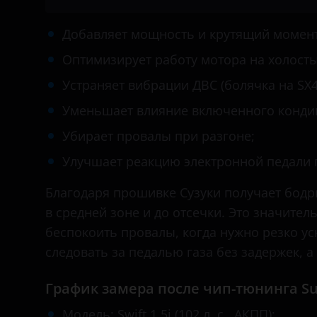
Daihatsu
Brilliance
Добавляет мощность и крутящий момент
Datsun
BYD
Оптимизирует работу мотора на холосты
Dodge
Cadillac
Устраняет вибрации ДВС (болячка на SX4
Dongfeng (DFM)
Уменьшает влияние включенного конди
Changan
Exeed
Убирает провалы при разгоне;
Chery
FAW
Улучшает реакцию электронной педали г
Chevrolet
Fiat
Благодаря прошивке Сузуки получает бодры
Chrysler
Ford
в средней зоне и до отсечки. Это значите
Citroen
беспокоить провалы, когда нужно резко ус
GAC
следовать за педалью газа без задержек, 
Daewoo
Geely
Daihatsu
График замера после чип-тюнинга Suz
Genesis
Datsun
Модель: Swift 1.5i (102 л. с., АКПП);