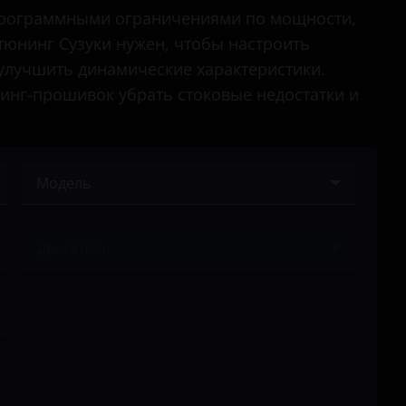
Landy
 программными ограничениями по мощности,
тюнинг Сузуки нужен, чтобы настроить
Liana
 улучшить динамические характеристики.
Splash
нинг-прошивок убрать стоковые недостатки и
Swift
SX4
Модель
Vitara
Escudo
Двигатель
Grand Vitara
Ничего не найдено
Jimny
Kizashi
Landy
Liana