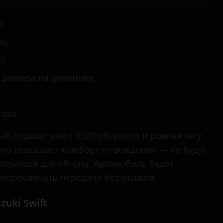
Splash
;
Swift
х;
SX4
);
ционера на динамику;
Vitara
аза.
й подхват уже с 1500 оборотов и ровная тягу
льно повышает комфорт от вождения — не будут
кориться для обгона. Автомобиль будет
а переключать передачи без рывков.
uki Swift