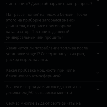
чип-тюнинг? Дилер обнаружит факт репрога?
KIA
На трассе 'попал' на плохой бензин. После
Land Rover
этого на приборке загорелся значок
Lexus
двигателя, в сервисе приговорили
катализатор. Поставить дешевый
Lifan
универсальный или прошить?
Luxgen
Увеличится ли потребление топлива после
Mazda
установки stage1? Сосед чипанул киа рио,
расход вырос на литр.
Mercedes
Какая прибавка мощности при чипе
MINI
бензинового атмосферника?
Mitsubishi
Вышел из строя датчик оксида азота на
Nissan
дизельном JAC, есть смысл менять?
Omoda
Сейчас многие выдают сертификаты на