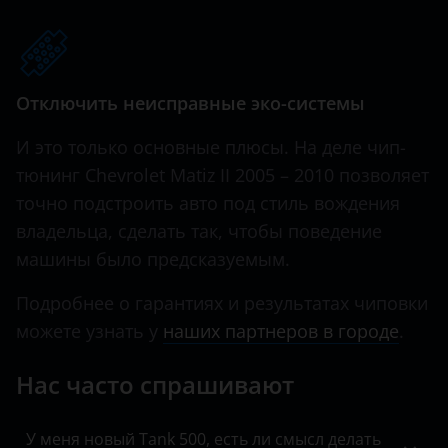
Haval
Hawtai
Отключить неисправные эко-системы
Honda
И это только основные плюсы. На деле чип-
Hummer
тюнинг Chevrolet Matiz II 2005 – 2010 позволяет
Hyundai
точно подстроить авто под стиль вождения
Infiniti
владельца, сделать так, чтобы поведение
машины было предсказуемым.
Iveco
Подробнее о гарантиях и результатах чиповки
JAC
можете узнать у
наших партнеров в городе
.
Jaguar
Нас часто спрашивают
Jeep
Kaiyi
У меня новый Tank 500, есть ли смысл делать