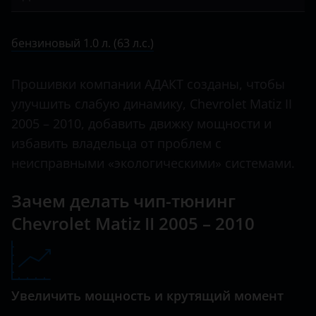
Bentley
Camaro
бензиновый 1.0 л. (63 л.с.)
BMW
бензиновый 1.0 л. (63 л.с.)
Captiva
Brilliance
Cobalt
Прошивки компании АДАКТ созданы, чтобы
BYD
улучшить слабую динамику, Chevrolet Matiz II
Colorado
Cadillac
2005 – 2010, добавить движку мощности и
Cruze
избавить владельца от проблем с
Changan
Epica
неисправными «экологическими» системами.
Chery
Lacetti
Зачем делать чип-тюнинг
Chevrolet
Lanos
Chevrolet Matiz II 2005 – 2010
Chrysler
Malibu
Citroen
Matiz
Daewoo
Увеличить мощность и крутящий момент
Niva
Daihatsu