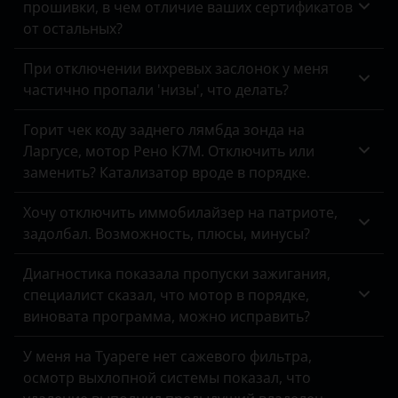
прошивки, в чем отличие ваших сертификатов
Opel
от остальных?
Peugeot
При отключении вихревых заслонок у меня
Porsche
частично пропали 'низы', что делать?
Ravon
Горит чек коду заднего лямбда зонда на
Ларгусе, мотор Рено К7М. Отключить или
Renault
заменить? Катализатор вроде в порядке.
Saab
Хочу отключить иммобилайзер на патриоте,
Seat
задолбал. Возможность, плюсы, минусы?
Skoda
Диагностика показала пропуски зажигания,
специалист сказал, что мотор в порядке,
Smart
виновата программа, можно исправить?
SsangYong
У меня на Туареге нет сажевого фильтра,
Subaru
осмотр выхлопной системы показал, что