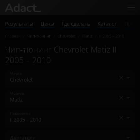
Результаты
Цены
Где сделать
Каталог
Прове
Главная
/
Чип-тюнинг
/
Chevrolet
/
Matiz
/
II 2005 – 2010
Чип-тюнинг Chevrolet Matiz II
2005 – 2010
Марка
Acura
Модель
Alfa Romeo
Avalanche
Поколение
Audi
Aveo
BAIC
II 2005 – 2010
Blazer
Двигатели