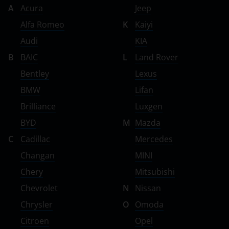
A
Acura
Jeep
Alfa Romeo
K
Kaiyi
Audi
KIA
B
BAIC
L
Land Rover
Bentley
Lexus
BMW
Lifan
Brilliance
Luxgen
BYD
M
Mazda
C
Cadillac
Mercedes
Changan
MINI
Chery
Mitsubishi
Chevrolet
N
Nissan
Chrysler
O
Omoda
Citroen
Opel