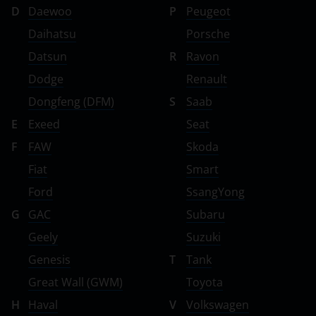
D
Daewoo
P
Peugeot
Daihatsu
Porsche
Datsun
R
Ravon
Dodge
Renault
Dongfeng (DFM)
S
Saab
E
Exeed
Seat
F
FAW
Skoda
Fiat
Smart
Ford
SsangYong
G
GAC
Subaru
Geely
Suzuki
Genesis
T
Tank
Great Wall (GWM)
Toyota
H
Haval
V
Volkswagen