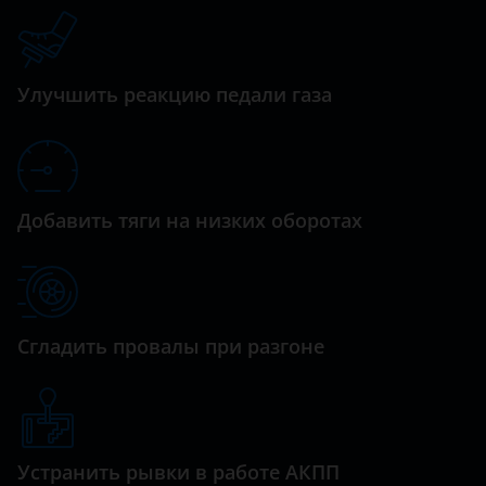
Orlando
Datsun
Rezzo
Dodge
Улучшить реакцию педали газа
Spark
Dongfeng (DFM)
Tahoe
Exeed
TrailBlazer
FAW
Добавить тяги на низких оборотах
Traverse
Fiat
Ford
GAC
Сгладить провалы при разгоне
Geely
Genesis
Устранить рывки в работе АКПП
Great Wall (GWM)