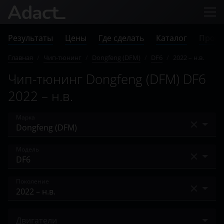
Результаты
Цены
Где сделать
Каталог
Прове
Главная
/
Чип-тюнинг
/
Dongfeng (DFM)
/
DF6
/
2022 – н.в.
Чип-тюнинг Dongfeng (DFM) DF6
2022 – н.в.
Марка
Acura
Модель
Alfa Romeo
370
Поколение
Audi
580
BAIC
2022 – н.в.
A30
Двигатели