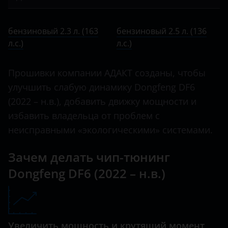
Bentley
A9
бензиновый 2.3 л. (163 л.с.)
BMW
бензиновый 2.3 л. (163
бензиновый 2.5 л. (136
AX7
бензиновый 2.5 л. (136 л.с.)
л.с.)
Brilliance
л.с.)
DF6
BYD
Прошивки компании АДАКТ созданы, чтобы
H30 Cross
Cadillac
улучшить слабую динамику Dongfeng DF6
Rich
(2022 – н.в.), добавить движку мощности и
Changan
избавить владельца от проблем с
S30
Chery
неисправными «экологическими» системами.
Chevrolet
Зачем делать чип-тюнинг
Chrysler
Dongfeng DF6 (2022 – н.в.)
Citroen
Daewoo
Увеличить мощность и крутящий момент
Daihatsu