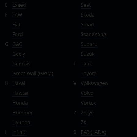
E
Exeed
Seat
F
FAW
Skoda
Fiat
Smart
Ford
SsangYong
G
GAC
Subaru
Geely
Suzuki
Genesis
T
Tank
Great Wall (GWM)
Toyota
H
Haval
V
Volkswagen
Hawtai
Volvo
Honda
Vortex
Hummer
Z
Zotye
Hyundai
ZX
I
Infiniti
В
ВАЗ (LADA)