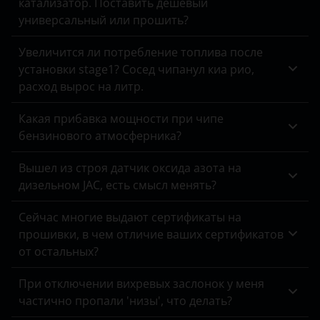
катализатор. Поставить дешевый
Suzuki
универсальный или прошить?
Tank
Увеличится ли потребление топлива после
Toyota
установки stage1? Сосед чипанул киа рио,
расход вырос на литр.
Volkswagen
Volvo
Какая прибавка мощности при чипе
бензинового атмосферника?
Vortex
Вышел из строя датчик оксида азота на
Zotye
дизельном JAC, есть смысл менять?
ZX
Сейчас многие выдают сертификаты на
ВАЗ (LADA)
прошивки, в чем отличие ваших сертификатов
от остальных?
ГАЗ
При отключении вихревых заслонок у меня
ЗАЗ
частично пропали 'низы', что делать?
УАЗ