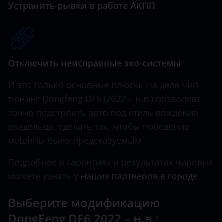
Устранить рывки в работе АКПП
Haval
Hawtai
Honda
Отключить неисправные эко-системы
Hummer
И это только основные плюсы. На деле чип-
Hyundai
тюнинг Dongfeng DF6 (2022 – н.в.) позволяет
точно подстроить авто под стиль вождения
Infiniti
владельца, сделать так, чтобы поведение
Iveco
машины было предсказуемым.
JAC
Подробнее о гарантиях и результатах чиповки
Jaguar
можете узнать у
наших партнеров в городе
.
Jeep
Выберите модификацию
Kaiyi
DongFeng DF6 2022 – н.в.: