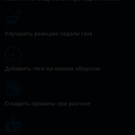
Datsun
Dodge
Улучшить реакцию педали газа
Dongfeng (DFM)
Exeed
FAW
Добавить тяги на низких оборотах
Fiat
Ford
GAC
Сгладить провалы при разгоне
Geely
Genesis
Great Wall (GWM)