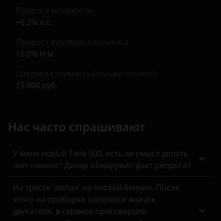
Opel
Прирост мощности
+6.2% л.с.
Peugeot
Прирост крутящего момента
Porsche
+5.0% Н·м
Ravon
Средняя стоимость (только тюнинг)
Renault
15 000 руб.
Saab
Нас часто спрашивают
Seat
Skoda
У меня новый Tank 500, есть ли смысл делать
Smart
чип-тюнинг? Дилер обнаружит факт репрога?
SsangYong
На трассе 'попал' на плохой бензин. После
этого на приборке загорелся значок
Subaru
двигателя, в сервисе приговорили