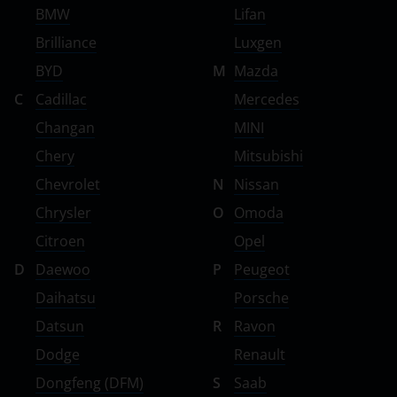
BMW
Lifan
Brilliance
Luxgen
BYD
M
Mazda
C
Cadillac
Mercedes
Changan
MINI
Chery
Mitsubishi
Chevrolet
N
Nissan
Chrysler
O
Omoda
Citroen
Opel
D
Daewoo
P
Peugeot
Daihatsu
Porsche
Datsun
R
Ravon
Dodge
Renault
Dongfeng (DFM)
S
Saab