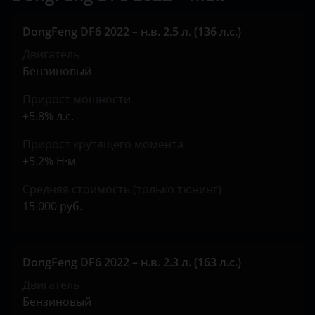
KIA
DongFeng DF6 2022 – н.в. 2.5 л. (136 л.с.)
Land Rover
Двигатель
Lexus
Бензиновый
Lifan
Прирост мощности
+5.8% л.с.
Luxgen
Прирост крутящего момента
Mazda
+5.2% Н·м
Mercedes
Средняя стоимость (только тюнинг)
15 000 руб.
MINI
Mitsubishi
DongFeng DF6 2022 – н.в. 2.3 л. (163 л.с.)
Nissan
Двигатель
Omoda
Бензиновый