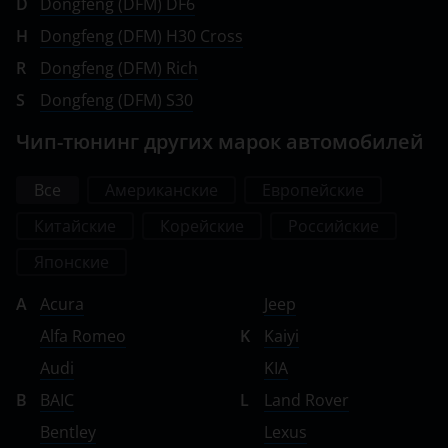
D
Dongfeng (DFM) DF6
H
Dongfeng (DFM) H30 Cross
R
Dongfeng (DFM) Rich
S
Dongfeng (DFM) S30
Чип-тюнинг других марок автомобилей
Все
Американские
Европейские
Китайские
Корейские
Российские
Японские
A
Acura
Jeep
Alfa Romeo
K
Kaiyi
Audi
KIA
B
BAIC
L
Land Rover
Bentley
Lexus