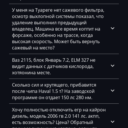
Daihatsu
4E0907560_0261208496_368677
У меня на Туареге нет сажевого фильтра,
Dammann
4E0907560_0261208497_368683
осмотр выхлопной системы показал, что
удаление выполнил предыдущий
Derways
4E0907560_0261208773_374309
владелец. Машина все время коптит на
форсаже, особенно на трассе, когда
Deutz
высокая скорость. Может быть вернуть
Dewulf
сажевый на место?
Dieci
Ваз 2115, блок Январь 7.2, ELM 327 не
видит данных с датчиков кислорода,
Dodge
хотяонина месте.
Dongfeng
Сколько сил и крутящего, прибавится
Doosan
после чипа Haval 1.5 т? На заводской
программе он отдает 150 лс 280 нм.
Doppstadt
Хочу полностью отключить егр на кайрон
Dynapac
дизель, модель 2006 гв 2.0 141 лс. акпп,
есть возможность? Цена? Обратный
EcoLog