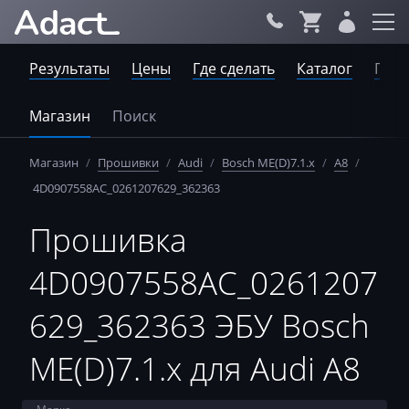
Результаты
Цены
Где сделать
Каталог
Пров
Магазин
Поиск
Магазин
/
Прошивки
/
Audi
/
Bosch ME(D)7.1.x
/
A8
/
4D0907558AC_0261207629_362363
Прошивка
4D0907558AC_0261207
629_362363 ЭБУ Bosch
ME(D)7.1.x для Audi A8