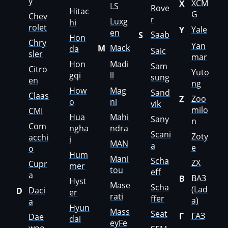
y
XCM
X
LS
Rove
Hitac
KingLong
G
Chev
r
Luxg
hi
rolet
Yale
Y
Kioti
en
Saab
S
Hon
Chry
Yan
Mack
M
da
Kleemann
Saic
sler
mar
Hon
Madi
Sam
Citro
Kobelco
Yuto
gqi
ll
sung
en
ng
Kohler
How
Mag
Sand
Claas
Zoo
Z
o
ni
vik
Komatsu
milo
CMI
Hua
Mahi
Sany
n
Com
Konecranes
ngha
ndra
Scani
Zoty
acchi
i
MAN
a
Kramer
e
o
Hum
Mani
Scha
ZX
Cupr
mer
Krone
tou
eff
a
ВАЗ
В
Hyst
Mase
Kubota
Scha
(Lad
Daci
D
er
rati
ffer
a)
a
Lancia
Hyun
Mass
Seat
ГАЗ
Г
Dae
dai
eyFe
Land Rover