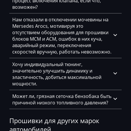
процесс включения клапана, если что,
Eggersmann
возможен?
Exeed
Нам отказали в отключении мочевины на
Mersedes Arocs, мотивируя это
Extreme moto
отсутствием оборудования для прошивки
блоков MCM и ACM, ошибок в них куча,
Faresin
аварийный режим, переключения
Farmtrac
скоростей вручную, работать невозможно.
FAW
Хочу индивидуальный тюнинг,
значительно улучшить динамику и
Fendt
эластичность, добиться максимальной
мощности.
Fiat
Ford
Может ли, грязная сеточка бензобака быть
причиной низкого топливного давления?
Foton
Freightliner
Прошивки для других марок
автомобилей
Furukawa