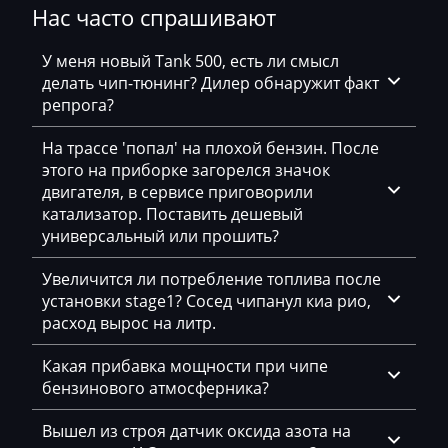
Нас часто спрашивают
Bosch MD1CS004
Bomag
4E0907560_0261201146_393279
Bosch ME(D)7.1.x
У меня новый Tank 500, есть ли смысл
Brilliance
4E0907560_0261201147_376041
делать чип-тюнинг? Дилер обнаружит факт
Bosch ME7.5.x
репрога?
Buhler
4E0907560_0261201148_393280
Bosch MED(C)17.1-17.5.21
На трассе 'попал' на плохой бензин. После
BYD
4E0907560_0261201149_376044
этого на приборке загорелся значок
Bosch MED17.1.10
Cadillac
4E0907560_0261207256_366921
двигателя, в сервисе приговорили
Bosch MED17.1.27
катализатор. Поставить дешевый
Camc
4E0907560_0261207256_367294
универсальный или прошить?
Bosch MED17.1.61
Case
4E0907560_0261207257_369023
Увеличится ли потребление топлива после
Bosch MED17.5.25
Caterpillar
установки stage1? Сосед чипанул киа рио,
4E0907560_0261207257_393275
расход вырос на литр.
Bosch MED9.1.x
CFMoto
4E0907560_0261207890_366864
Bosch MED9.5.x
Какая прибавка мощности при чипе
Challenger
4E0907560_0261207891_366899
бензинового атмосферника?
Bosch MG1CS001
Changan
4E0907560_0261207891_367282
Вышел из строя датчик оксида азота на
Bosch MG1CS002