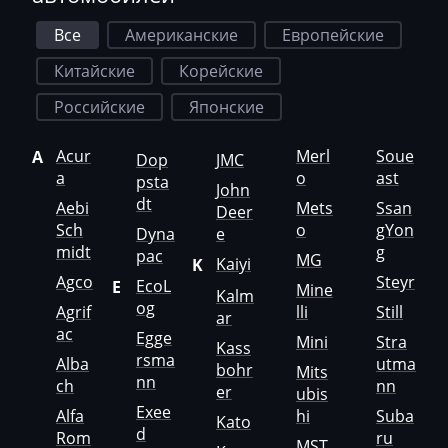
GAC
Все
Американские
Европейские
Geely
Китайские
Корейские
Gehl
Российские
Японские
Genie
Acur
Merl
Soue
A
Dop
JMC
a
o
ast
Genset
psta
John
dt
Aebi
Mets
Ssan
Deer
GMC
Sch
o
gYon
Dyna
e
midt
g
pac
Great Wall
MG
Kaiyi
K
Agco
Steyr
EcoL
E
Mine
Grove
Kalm
og
Agrif
lli
Still
ar
Groz
ac
Egge
Mini
Stra
Kass
rsma
Alba
utma
bohr
Hafei
Mits
nn
ch
nn
er
ubis
Haima
Exee
Alfa
hi
Suba
Kato
d
Rom
ru
MST
Hamm