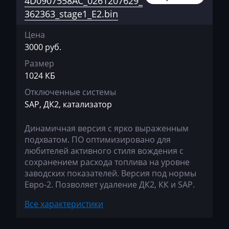
4D0907558AC_0261207629_
A6 3.0
Bosch EDC17C46
362363_stage1_E2.bin
Ausa
4D0907558H_0261206015_350096
A6 4.2
Bosch EDC17C64
AVR
4D0907558T_0261206841_354730
Цена
A8
Bosch EDC17C74
3000 руб.
BAIC
4D0907558T_0261206841_360180
S4 2.7T
Размер
Bosch EDC17CP04
Bajaj
4D0907560AF_0261206844_360174
1024 КБ
S4 4.2
Bosch EDC17CP14
Basak
Отключенные системы
4D0907560AQ_0261207041_360660
S6
SAP, ДК2, катализатор
Bosch EDC17CP20
Bauer
4D0907560G_0261206362_352192
S8 4.2
Bosch EDC17CP24
Динамичная версия с ярко выраженным
BAW
4E0906018_0261201293_382820
TT 3.2 250hp
подхватом. ПО оптимизировано для
Bosch EDC17CP44
Belgee
4E0906018_0261208203_377854
любителей активного стиля вождения с
сохранением расхода топлива на уровне
Bosch EDC17CP54
Bell
4E0906018_0261208240_377867
заводских показателей. Версия под нормы
Bosch M3.8.x (M5.9.2)
Евро-2. Позволяет удаление ДК2, КК и SAP.
Bentley
4E0906018_0261208715_377868
Bosch MD1CP004
Все характеристики
BMW
4E0906018C_0261201713_391058
Bosch MD1CP014
BobCat
4E0906018C_0261201713_393969