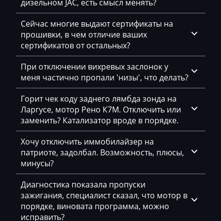
Changhe
дизельном JAC, есть смысл менять?
4E0907560_0261208131_368643
S-Tronic Siemens
Chery
4E0907560_0261208132_368645
Сейчас многие выдают сертификаты на
Siemens PCR2.1
прошивки, в чем отличие ваших
Chevrolet
4E0907560_0261208132_369093
сертификатов от остальных?
Siemens PPD1.1-1.5
Chrysler
4E0907560_0261208132_370185
При отключении вихревых заслонок у
Simos 10xx
Citroen
меня частично пропали 'низы', что делать?
4E0907560_0261208147_393273
Simos 12xx
Claas
4E0907560_0261208148_393274
Горит чек коду заднего лямбда зонда на
Simos 16
Ларгусе, мотор Рено К7М. Отключить или
CMI
4E0907560_0261208149_368641
заменить? Катализатор вроде в порядке.
Simos 18xx
Comacchio
4E0907560_0261208150_366482
Хочу отключить иммобилайзер на
Simos 3xx
Cupra
патриоте, задолбал. Возможность, плюсы,
4E0907560_0261208150_368094
минусы?
Simos 6xx
Dacia
4E0907560_0261208493_368674
Simos 7xx
Диагностика показала пропуски
Daewoo
4E0907560_0261208494_368675
зажигания, специалист сказал, что мотор в
Simos 8xx
порядке, виновата программа, можно
DAF
4E0907560_0261208495_368676
исправить?