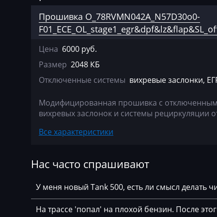
Agco
Bosch EDC17C0
Прошивка O_78RVMN042A_N57D30o0-
Agrifac
Bosch EDC17C4
F01_ECE_OL_stage1_egr&dpf&lz&flap&SL_of
Albach
Bosch EDC17C50
Цена
6000 руб.
Alfa Romeo
Bosch EDC17C5
Размер
2048 КБ
Отключенные системы
вихревые заслонки, ЕГ
Arbos
Bosch EDC17C7
Artec
Bosch EDC17CP
Модифицированная прошивка c отключенным к
вихревых заслонок и системы рециркуляции о
AshokLeyland
Bosch EDC17CP
Все характеристики
Atlas
Bosch EDC17CP
Audi
Bosch EDC17CP
Нас часто спрашивают
Ausa
Bosch MDG1 (M
MD1CS00Х)
У меня новый Tank 500, есть ли смысл делать 
AVR
Bosch MDG1 (M
На трассе 'попал' на плохой бензин. После это
BAIC
35UP)