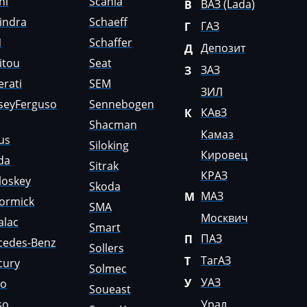
ni
Scania
ВАЗ (Lada)
В
indra
Schaeff
ГАЗ
Г
N
Schaffer
Депозит
Д
itou
Seat
ЗАЗ
З
rati
SEM
ЗИЛ
seyFerguso
Sennebogen
КАвЗ
К
Shacman
Камаз
us
Siloking
Кировец
da
Sitrak
КРАЗ
loskey
Skoda
МАЗ
М
ormick
SMA
Москвич
alac
Smart
ПАЗ
П
cedes-Benz
Sollers
ТагАЗ
Т
cury
Solmec
УАЗ
У
lo
Soueast
so
Урал