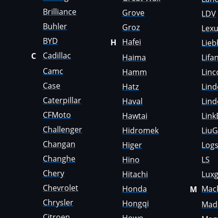
Faresin
Brilliance
Grove
LDV
Buhler
Farmtrac
Groz
Lex
BYD
Hafei
H
Lieb
FAW
Cadillac
C
Haima
Lifa
Fendt
Camc
Hamm
Linc
Fiat
Case
Hatz
Lind
Caterpillar
Ford
Haval
Lind
CFMoto
Hawtai
Link
Foton
Challenger
Hidromek
Liu
Freightliner
Changan
Higer
Logs
Furukawa
Changhe
Hino
LS
Chery
Hitachi
Lux
GAC
Chevrolet
Honda
Mac
M
Geely
Chrysler
Hongqi
Madi
Gehl
Citroen