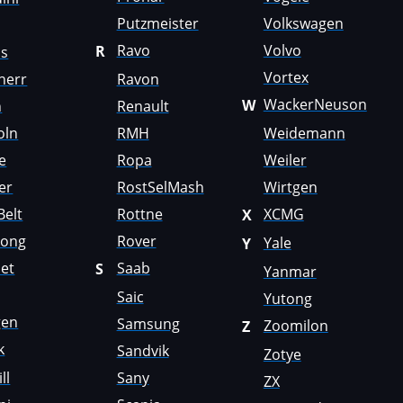
Putzmeister
Volkswagen
Ravo
Volvo
R
us
Vortex
herr
Ravon
WackerNeuson
W
n
Renault
oln
RMH
Weidemann
e
Ropa
Weiler
er
RostSelMash
Wirtgen
Belt
Rottne
XCMG
X
Gong
Rover
Yale
Y
et
Saab
S
Yanmar
Saic
Yutong
gen
Samsung
Zoomilon
Z
k
Sandvik
Zotye
ll
Sany
ZX