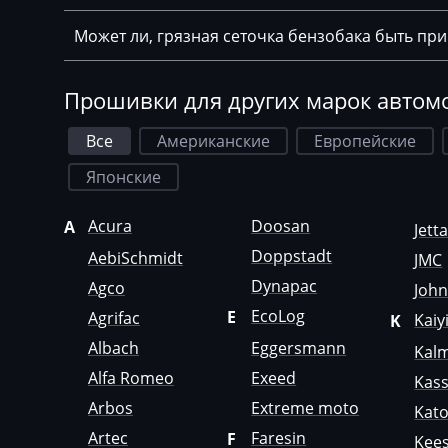
Chrysler
Может ли, грязная сеточка бензобака быть пр
Citroen
Claas
Прошивки для других марок автом
CMI
Все
Американские
Европейские
Comacchio
Японские
Cupra
Acura
Doosan
A
Dacia
Jett
Doppstadt
AebiSchmidt
JMC
Daewoo
Dynapac
Agco
Joh
DAF
EcoLog
E
Agrifac
Kaiy
K
Daihatsu
Albach
Eggersmann
Kal
Alfa Romeo
Exeed
Dammann
Kas
Arbos
Extreme moto
Kat
Derways
Artec
Faresin
F
Kees