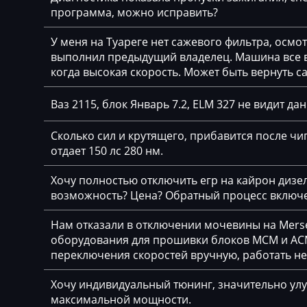
Bosch MG1 (MG1
программа, можно исправить?
BYD
Bosch MG1 (MG1
У меня на Туареге нет сажевого фильтра, осмо
Cadillac
Siemens MS41
выполнил предыдущий владелец. Машина все вр
когда высокая скорость. Может быть вернуть с
Camc
Siemens MS42
Case
Ваз 2115, блок Январь 7.2, ELM 327 не видит да
Siemens MS43
Caterpillar
Siemens MS45.x
Сколько сил и крутящего, прибавится после чип
отдает 150 лс 280 нм.
CFMoto
Siemens MSD80 (
Challenger
Хочу полностью отключить егр на кайрон дизель,
Siemens MSD85.x
возможность? Цена? Обратный процесс включе
Changan
Siemens MSV7x
Нам отказали в отключении мочевины на Merse
Changhe
Siemens MSV8x
оборудования для прошивки блоков MCM и ACM
переключения скоростей вручную, работать н
Chery
Siemens MSV90
Chevrolet
Хочу индивидуальный тюнинг, значительно улу
максимальной мощности.