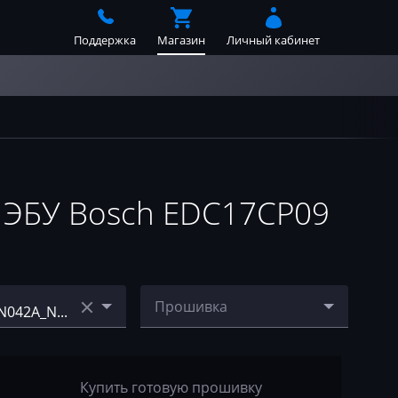
Поддержка
Магазин
Личный кабинет
ЭБУ Bosch EDC17CP09
Прошивка
N042A_N57D30
O_78RVMN042A_N57D30
CE_OL
o0-
F01_ECE_OL_stage1_egr&
Купить готовую прошивку