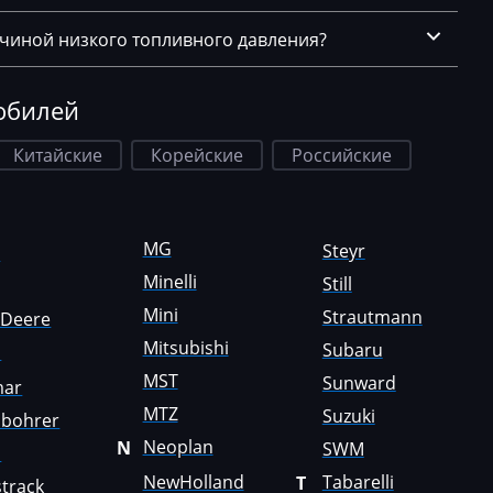
ичиной низкого топливного давления?
обилей
Китайские
Корейские
Российские
MG
Steyr
a
Minelli
Still
Mini
Strautmann
nDeere
Mitsubishi
Subaru
i
MST
Sunward
mar
MTZ
Suzuki
sbohrer
Neoplan
N
SWM
o
NewHolland
Tabarelli
T
track