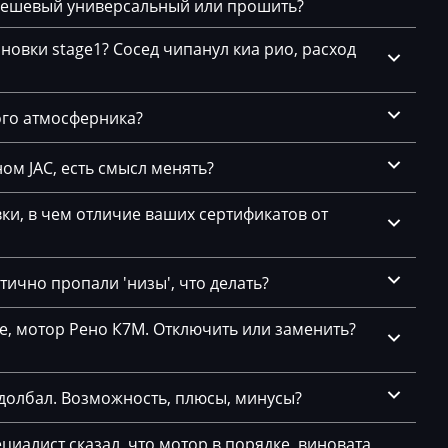
O_78T8-0
 дешевый универсальный или прошить?
062_N57D
DG1G LK)
F01_ECE_
новки stage1? Сосед чипанул киа рио, расход
.1
O_78T8-0
068_F01_
ого атмосферника?
ND
O_78T8-0
ом JAC, есть смысл менять?
012_N57D
F01_ECE_
и, в чем отличие ваших сертификатов от
O_78T8-0
6
014_F01N
ично пропали 'низы', что делать?
O_78T8-0
042_F01_
се, мотор Рено К7М. Отключить или заменить?
neu
O_78T8-0
долбал. Возможность, плюсы, минусы?
.х
048_N57D
F01_ECE_
циалист сказал, что мотор в порядке, виновата