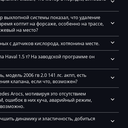
CS003)
GD
CS201)
тр выхлопной системы показал, что удаление
емя коптит на форсаже, особенно на трассе,
ажевый на место?
нных с датчиков кислорода, хотяонина месте.
а Haval 1.5 т? На заводской программе он
83.5)
 модель 2006 гв 2.0 141 лс. акпп, есть
(87.x)
ния клапана, если что, возможен?
des Arocs, мотивируя это отсутствием
, ошибок в них куча, аварийный режим,
евозможно.
чшить динамику и эластичность, добиться