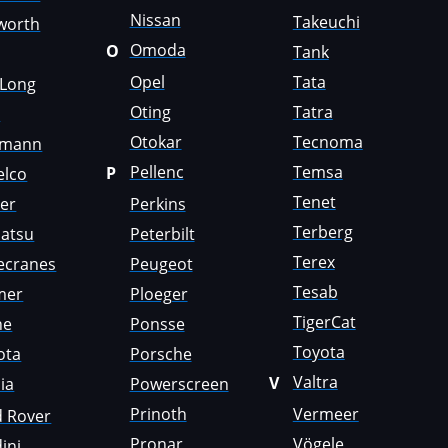
Nissan
Takeuchi
worth
Omoda
O
Tank
Opel
Tata
gLong
Oting
Tatra
i
Otokar
Tecnoma
emann
Pellenc
Temsa
P
elco
Tenet
er
Perkins
Terberg
atsu
Peterbilt
Terex
ecranes
Peugeot
Tesab
mer
Ploeger
TigerCat
ne
Ponsse
Toyota
ota
Porsche
Valtra
V
ia
Powerscreen
Prinoth
Vermeer
d Rover
Pronar
Vögele
ini