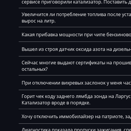
сервисе приговорили катализатор. Поставить
Bajaj
Bosch MDG1 (M
Увеличится ли потребление топлива после уста
Basak
Bosch ME(V)17.2
вырос на литр.
Bauer
Bosch ME7.2.x
Какая прибавка мощности при чипе бензинов
BAW
Bosch ME9.2
Вышел из строя датчик оксида азота на дизельн
Belgee
Bosch ME9.2.1
Bell
Сейчас многие выдают сертификаты на прошивк
Bosch ME9.2.2
остальных?
Bentley
Bosch MEV17.4.
При отключении вихревых заслонок у меня част
BMW
Bosch MEV9.2
BobCat
Горит чек коду заднего лямбда зонда на Ларгу
Bosch MEV9.2.2
Катализатор вроде в порядке.
Bomag
Bosch MEV9.4.6
Хочу отключить иммобилайзер на патриоте, за
Brilliance
Bosch MEVD17.2
Buhler
Диагностика показала пропуски зажигания, спе