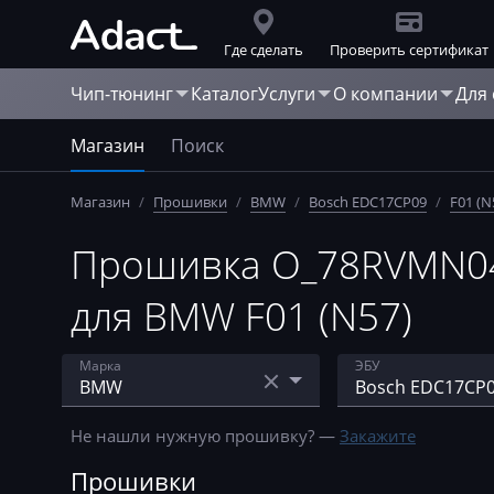
Где сделать
Проверить сертификат
Чип-тюнинг
Каталог
Услуги
О компании
Для
Магазин
Поиск
Магазин
/
Прошивки
/
BMW
/
Bosch EDC17CP09
/
F01 (N
Прошивка O_78RVMN04
для BMW F01 (N57)
Марка
ЭБУ
Acura
Bosch EDC15
Не нашли нужную прошивку? —
Закажите
AebiSchmidt
Bosch EDC16C31
Прошивки