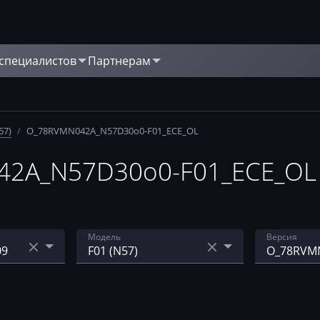
 специалистов
Партнерам
57)
/
O_78RVMN042A_N57D30o0-F01_ECE_OL
2A_N57D30o0-F01_ECE_OL 
Модель
Версия
E70
O_78RVM
o0-F01_E
-CP35
E90