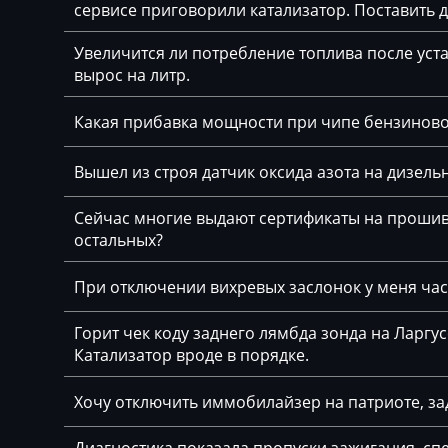
сервисе приговорили катализатор. Поставить
Bajaj
Bosch MDG1 (M
Увеличится ли потребление топлива после уста
Basak
Bosch ME(V)17.2
вырос на литр.
Bauer
Bosch ME7.2.x
Какая прибавка мощности при чипе бензинов
BAW
Bosch ME9.2
Вышел из строя датчик оксида азота на дизельн
Belgee
Bosch ME9.2.1
Bell
Сейчас многие выдают сертификаты на прошивк
Bosch ME9.2.2
остальных?
Bentley
Bosch MEV17.4.
При отключении вихревых заслонок у меня част
BMW
Bosch MEV9.2
BobCat
Горит чек коду заднего лямбда зонда на Ларгу
Bosch MEV9.2.2
Катализатор вроде в порядке.
Bomag
Bosch MEV9.4.6
Хочу отключить иммобилайзер на патриоте, за
Brilliance
Bosch MEVD17.2
Buhler