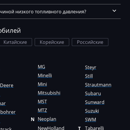
ичиной низкого топливного давления?
обилей
Китайские
Корейские
Российские
MG
Steyr
a
Minelli
Still
Mini
Strautmann
nDeere
Mitsubishi
Subaru
i
MST
Sunward
mar
MTZ
Suzuki
sbohrer
Neoplan
N
SWM
o
NewHolland
Tabarelli
T
track