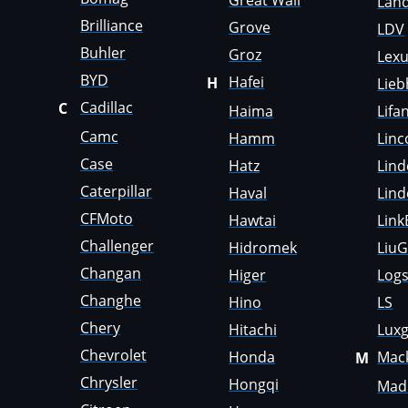
Great Wall
Land
Faresin
Brilliance
Grove
LDV
Farmtrac
Buhler
Groz
Lex
BYD
Hafei
H
Lieb
FAW
Cadillac
C
Haima
Lifa
Fendt
Camc
Hamm
Linc
Fiat
Case
Hatz
Lind
Ford
Caterpillar
Haval
Lind
CFMoto
Hawtai
Link
Foton
Challenger
Hidromek
Liu
Freightliner
Changan
Higer
Logs
Furukawa
Changhe
Hino
LS
GAC
Chery
Hitachi
Lux
Chevrolet
Honda
Mac
M
Geely
Chrysler
Hongqi
Madi
Gehl