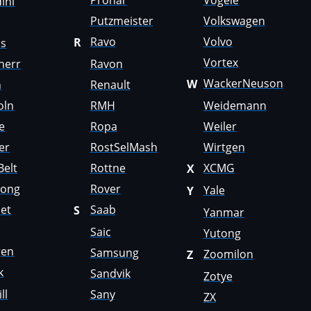
Pronar
Vögele
ini
Putzmeister
Volkswagen
Ravo
Volvo
R
us
Vortex
herr
Ravon
WackerNeuson
W
n
Renault
oln
RMH
Weidemann
e
Ropa
Weiler
er
RostSelMash
Wirtgen
Belt
Rottne
XCMG
X
Gong
Rover
Yale
Y
et
Saab
S
Yanmar
Saic
Yutong
gen
Samsung
Zoomilon
Z
k
Sandvik
Zotye
ll
Sany
ZX