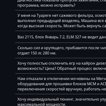
Диагностика показала пропуски зажигания, спе
Bosch MG1 (MG1
программа, можно исправить?
BYD
Bosch MG1 (MG1
У меня на Туареге нет сажевого фильтра, осмо
Cadillac
Siemens MS41
выполнил предыдущий владелец. Машина все вр
Camc
когда высокая скорость. Может быть вернуть с
Siemens MS42
Case
Siemens MS43
Ваз 2115, блок Январь 7.2, ELM 327 не видит да
Caterpillar
Siemens MS45.x
Сколько сил и крутящего, прибавится после чип
CFMoto
отдает 150 лс 280 нм.
Siemens MSD80 (
Challenger
Siemens MSD85.x
Хочу полностью отключить егр на кайрон дизель,
возможность? Цена? Обратный процесс включе
Changan
Siemens MSV7x
Нам отказали в отключении мочевины на Merse
Changhe
Siemens MSV8x
оборудования для прошивки блоков MCM и ACM
Chery
переключения скоростей вручную, работать н
Siemens MSV90
Chevrolet
Хочу индивидуальный тюнинг, значительно улу
максимальной мощности.