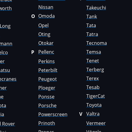
Nissan
Takeuchi
worth
Omoda
O
Tank
Opel
Tata
gLong
Oting
Tatra
i
Otokar
Tecnoma
emann
Pellenc
Temsa
P
elco
Tenet
er
Perkins
Terberg
atsu
Peterbilt
Terex
ecranes
Peugeot
Tesab
mer
Ploeger
TigerCat
ne
Ponsse
Toyota
ota
Porsche
Valtra
V
ia
Powerscreen
Prinoth
Vermeer
d Rover