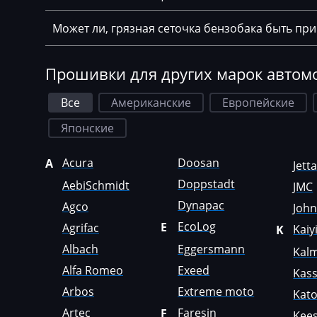
Chrysler
Может ли, грязная сеточка бензобака быть пр
Citroen
Claas
Прошивки для других марок автом
CMI
Все
Американские
Европейские
Comacchio
Японские
Cupra
Dacia
Acura
Doosan
A
Jett
Doppstadt
AebiSchmidt
JMC
Daewoo
Dynapac
Agco
Joh
DAF
EcoLog
E
Agrifac
Kaiy
K
Daihatsu
Albach
Eggersmann
Kal
Dammann
Alfa Romeo
Exeed
Kas
Arbos
Extreme moto
Kat
Derways
Artec
Faresin
F
Kees