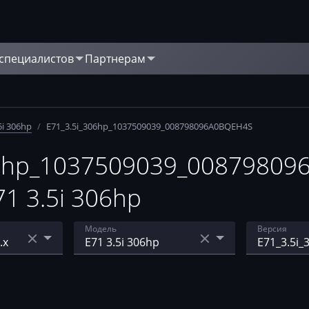
 специалистов
Партнерам
5i 306hp
/
E71_3.5i_306hp_1037509039_008798096A0BQEH4S
6hp_1037509039_00879809
1 3.5i 306hp
Модель
Версия
E70 3.5i 306hp
10375337
0BHEA6S
-CP35
E70, E71 3.5i 306hp