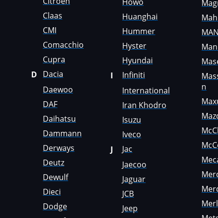
Citroen
Howo
Mag
Genie
Claas
Huanghai
Mah
CMI
Genset
Hummer
MA
Comacchio
Hyster
Man
GMC
Cupra
Hyundai
Mase
Great Wall
Dacia
D
Infiniti
I
Mas
Grove
n
Daewoo
International
Max
DAF
Groz
Iran Khodro
Maz
Daihatsu
Isuzu
Hafei
McC
Dammann
Iveco
Haima
McC
Derways
Jac
J
Mec
Hamm
Deutz
Jaecoo
Mer
Dewulf
Hatz
Jaguar
Mer
Dieci
JCB
Haval
Mer
Dodge
Jeep
Hawtai