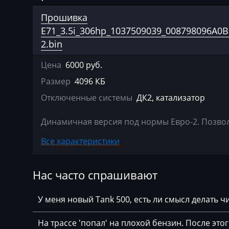
Agco
Bosch EDC17C0
Прошивка
Agrifac
Bosch EDC17C4
E71_3.5i_306hp_1037509039_008798096A0
2.bin
Albach
Bosch EDC17C50
Цена
6000 руб.
Alfa Romeo
Bosch EDC17C5
Размер
4096 КБ
Arbos
Bosch EDC17C7
Отключенные системы
ДК2, катализатор
Artec
Bosch EDC17CP
Динамичная версия под нормы Евро-2. Позволя
AshokLeyland
Bosch EDC17CP
Все характеристики
Atlas
Bosch EDC17CP
Audi
Bosch EDC17CP
Нас часто спрашивают
Ausa
Bosch MDG1 (M
MD1CS00Х)
У меня новый Tank 500, есть ли смысл делать 
AVR
Bosch MDG1 (M
BAIC
На трассе 'попал' на плохой бензин. После это
35UP)