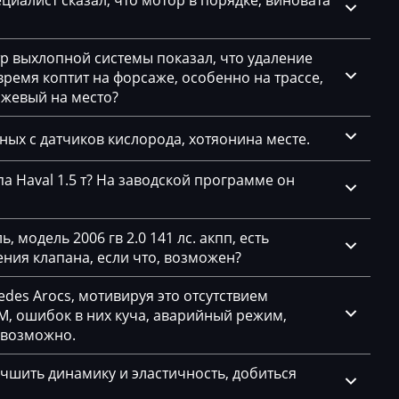
циалист сказал, что мотор в порядке, виновата
CS003)
F25
CS201)
тр выхлопной системы показал, что удаление
F30 316i 136hp
емя коптит на форсаже, особенно на трассе,
F30 318i (B15)
ажевый на место?
F30 320i 184hp
нных с датчиков кислорода, хотяонина месте.
F30 328i 245hp
а Haval 1.5 т? На заводской программе он
F30 335i 306hp
83.5)
F34 320GT 184hp
(87.x)
 модель 2006 гв 2.0 141 лс. акпп, есть
ния клапана, если что, возможен?
des Arocs, мотивируя это отсутствием
, ошибок в них куча, аварийный режим,
евозможно.
чшить динамику и эластичность, добиться