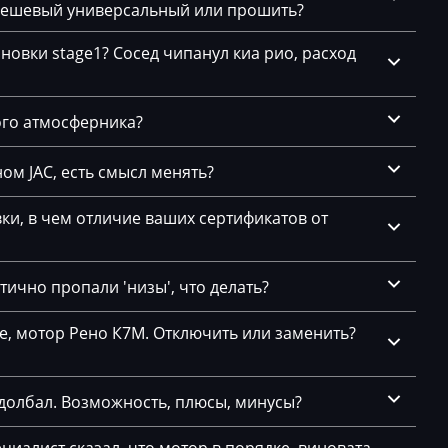
 дешевый универсальный или прошить?
S
F12 640i 320hp
DG1G LK)
новки stage1? Сосед чипанул киа рио, расход
E71_3.5i
F13 630i
.1
883_0087
S
F13 640i 320hp
ого атмосферника?
E71_3.5i
F15 3.5i
883_0087
ом JAC, есть смысл менять?
F15-F16-N63TUE-B44
S
F16 3.5i 320hp
и, в чем отличие ваших сертификатов от
E71_3.5i
883_0087
F20 116i
6
S
ично пропали 'низы', что делать?
F20 118i
F20, F21
се, мотор Рено К7М. Отключить или заменить?
F21 116i 136hp
долбал. Возможность, плюсы, минусы?
F21 118i
.х
F22 3.5i