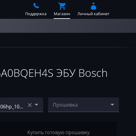
Поддержка
Магазин
Личный кабинет
6A0BQEH4S ЭБУ Bosch
Прошивка
26_00879S09E6
E71_3.5i_306hp_10375090
39_008798096A0BQEH4S_
stage1_E2.bin
Купить готовую прошивку