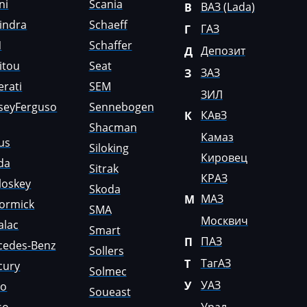
ni
Scania
ВАЗ (Lada)
В
indra
Schaeff
ГАЗ
Г
N
Schaffer
Депозит
Д
itou
Seat
ЗАЗ
З
rati
SEM
ЗИЛ
seyFerguso
Sennebogen
КАвЗ
К
Shacman
Камаз
us
Siloking
Кировец
da
Sitrak
КРАЗ
loskey
Skoda
МАЗ
М
ormick
SMA
Москвич
alac
Smart
ПАЗ
П
cedes-Benz
Sollers
ТагАЗ
Т
cury
Solmec
УАЗ
У
lo
Soueast