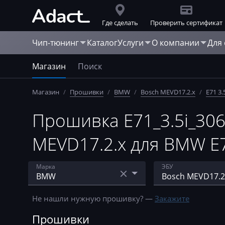
Где сделать
Проверить сертификат
Чип-тюнинг
Каталог
Услуги
О компании
Для
Магазин
Поиск
Магазин
/
Прошивки
/
BMW
/
Bosch MEVD17.2.х
/
E71 3.
Прошивка E71_3.5i_30
MEVD17.2.х для BMW E7
Марка
ЭБУ
Acura
Bosch EDC15
Не нашли нужную прошивку? —
Закажите
AebiSchmidt
Bosch EDC16C31
Прошивки