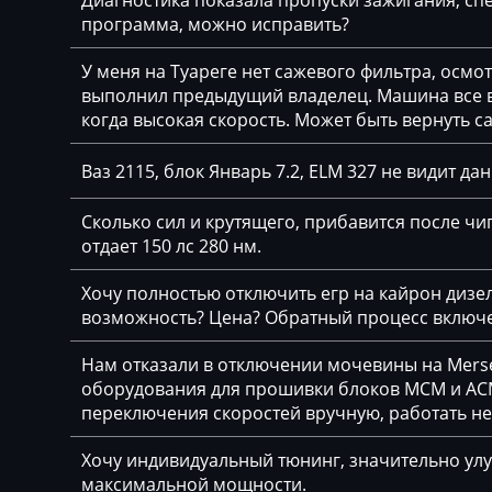
Диагностика показала пропуски зажигания, спе
Bosch MG1 (MG1
программа, можно исправить?
BYD
Bosch MG1 (MG1
У меня на Туареге нет сажевого фильтра, осмо
Cadillac
Siemens MS41
выполнил предыдущий владелец. Машина все вр
Camc
когда высокая скорость. Может быть вернуть с
Siemens MS42
Case
Siemens MS43
Ваз 2115, блок Январь 7.2, ELM 327 не видит да
Caterpillar
Siemens MS45.x
Сколько сил и крутящего, прибавится после чип
CFMoto
отдает 150 лс 280 нм.
Siemens MSD80 (
Challenger
Siemens MSD85.x
Хочу полностью отключить егр на кайрон дизель,
возможность? Цена? Обратный процесс включе
Changan
Siemens MSV7x
Нам отказали в отключении мочевины на Merse
Changhe
Siemens MSV8x
оборудования для прошивки блоков MCM и ACM
Chery
переключения скоростей вручную, работать н
Siemens MSV90
Chevrolet
Хочу индивидуальный тюнинг, значительно улу
максимальной мощности.