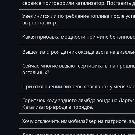
сервисе приговорили катализатор. Поставить
Bajaj
Bosch MDG1 (M
Увеличится ли потребление топлива после уста
Basak
Bosch ME(V)17.2
вырос на литр.
Bauer
Bosch ME7.2.x
Какая прибавка мощности при чипе бензинов
BAW
Bosch ME9.2
Вышел из строя датчик оксида азота на дизельн
Belgee
Bosch ME9.2.1
Bell
Сейчас многие выдают сертификаты на прошивк
Bosch ME9.2.2
остальных?
Bentley
Bosch MEV17.4.
При отключении вихревых заслонок у меня част
BMW
Bosch MEV9.2
BobCat
Горит чек коду заднего лямбда зонда на Ларгу
Bosch MEV9.2.2
Катализатор вроде в порядке.
Bomag
Bosch MEV9.4.6
Хочу отключить иммобилайзер на патриоте, за
Brilliance
Bosch MEVD17.2
Buhler