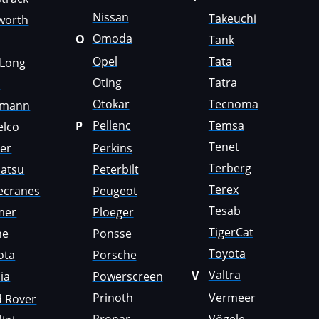
Nissan
Takeuchi
worth
Omoda
O
Tank
Opel
Tata
gLong
Oting
Tatra
i
Otokar
Tecnoma
emann
Pellenc
Temsa
P
elco
Tenet
er
Perkins
Terberg
atsu
Peterbilt
Terex
ecranes
Peugeot
Tesab
mer
Ploeger
TigerCat
ne
Ponsse
Toyota
ota
Porsche
Valtra
V
ia
Powerscreen
Prinoth
Vermeer
d Rover