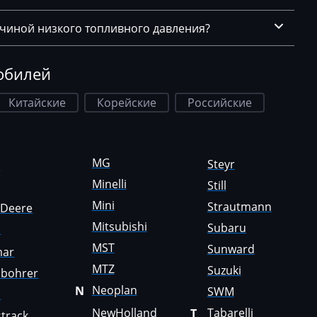
ичиной низкого топливного давления?
обилей
Китайские
Корейские
Российские
MG
Steyr
a
Minelli
Still
Mini
Strautmann
nDeere
Mitsubishi
Subaru
i
MST
Sunward
mar
MTZ
Suzuki
sbohrer
Neoplan
N
SWM
o
NewHolland
Tabarelli
T
track