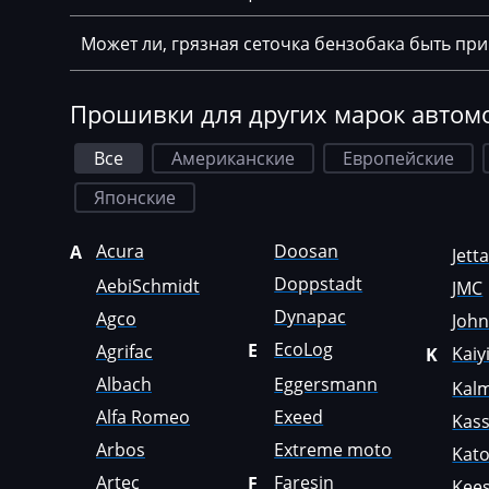
Chrysler
Может ли, грязная сеточка бензобака быть пр
Citroen
Claas
Прошивки для других марок автом
CMI
Все
Американские
Европейские
Comacchio
Японские
Cupra
Dacia
Acura
Doosan
A
Jett
Doppstadt
AebiSchmidt
JMC
Daewoo
Dynapac
Agco
Joh
DAF
EcoLog
E
Agrifac
Kaiy
K
Daihatsu
Albach
Eggersmann
Kal
Dammann
Alfa Romeo
Exeed
Kas
Arbos
Extreme moto
Kat
Derways
Artec
Faresin
F
Kees