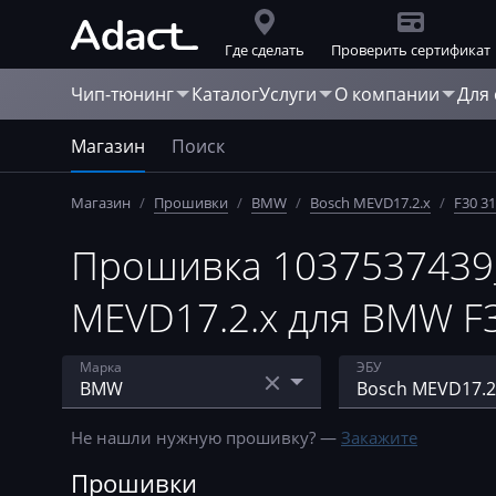
Где сделать
Проверить сертификат
Чип-тюнинг
Каталог
Услуги
О компании
Для
Магазин
Поиск
Магазин
/
Прошивки
/
BMW
/
Bosch MEVD17.2.х
/
F30 31
Прошивка 1037537439
MEVD17.2.х для BMW F3
Марка
ЭБУ
Acura
Bosch EDC15
Не нашли нужную прошивку? —
Закажите
AebiSchmidt
Bosch EDC16C31
Прошивки