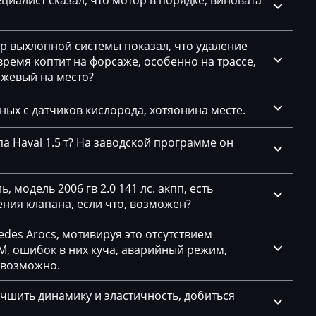
циалист сказал, что мотор в порядке, виновата
CS003)
F25
CS201)
тр выхлопной системы показал, что удаление
F30 316i 136hp
емя коптит на форсаже, особенно на трассе,
F30 318i (B15)
ажевый на место?
F30 320i 184hp
нных с датчиков кислорода, хотяонина месте.
F30 328i 245hp
а Haval 1.5 т? На заводской программе он
F30 335i 306hp
83.5)
F34 320GT 184hp
(87.x)
 модель 2006 гв 2.0 141 лс. акпп, есть
ния клапана, если что, возможен?
des Arocs, мотивируя это отсутствием
, ошибок в них куча, аварийный режим,
евозможно.
чшить динамику и эластичность, добиться