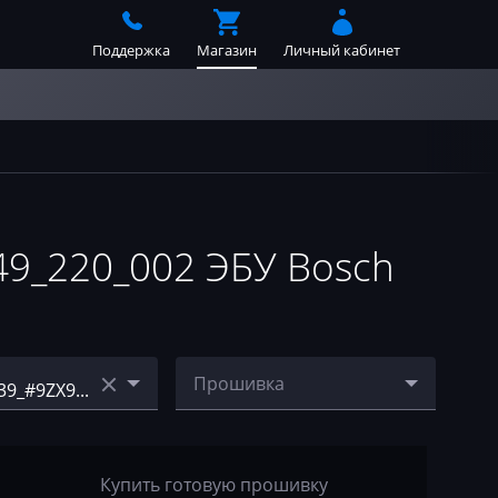
Поддержка
Магазин
Личный кабинет
9_220_002 ЭБУ Bosch
Прошивка
49_#9ZX99I1B_#
1037537439_#9ZX99N0B_
#00001C8C_049_220_002_
stage1_E2.bin
Купить готовую прошивку