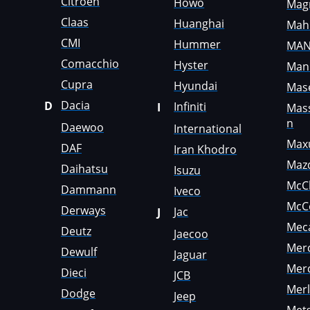
Citroen
Howo
Mag
Genie
Claas
Huanghai
Mah
CMI
Genset
Hummer
MA
Comacchio
Hyster
Man
GMC
Cupra
Hyundai
Mase
Great Wall
Dacia
D
Infiniti
I
Mas
Grove
n
Daewoo
International
Max
DAF
Groz
Iran Khodro
Maz
Daihatsu
Isuzu
Hafei
McC
Dammann
Iveco
Haima
McC
Derways
Jac
J
Mec
Hamm
Deutz
Jaecoo
Mer
Dewulf
Hatz
Jaguar
Mer
Dieci
JCB
Haval
Mer
Dodge
Jeep
Hawtai