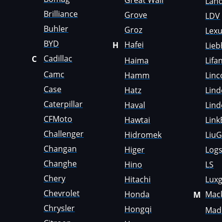
Great Wall
Land
Faresin
Brilliance
Grove
LDV
Farmtrac
Buhler
Groz
Lex
BYD
Hafei
H
Lieb
FAW
Cadillac
C
Haima
Lifa
Fendt
Camc
Hamm
Linc
Fiat
Case
Hatz
Lind
Ford
Caterpillar
Haval
Lind
CFMoto
Hawtai
Link
Foton
Challenger
Hidromek
Liu
Freightliner
Changan
Higer
Logs
Furukawa
Changhe
Hino
LS
GAC
Chery
Hitachi
Lux
Chevrolet
Honda
Mac
M
Geely
Chrysler
Hongqi
Madi
Gehl