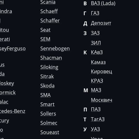
ni
Scania
ВАЗ (Lada)
В
indra
Schaeff
ГАЗ
Г
N
Schaffer
Депозит
Д
itou
Seat
ЗАЗ
З
rati
SEM
ЗИЛ
seyFerguso
Sennebogen
КАвЗ
К
Shacman
Камаз
us
Siloking
Кировец
da
Sitrak
КРАЗ
loskey
Skoda
МАЗ
М
ormick
SMA
Москвич
alac
Smart
ПАЗ
П
cedes-Benz
Sollers
ТагАЗ
Т
cury
Solmec
УАЗ
У
lo
Soueast