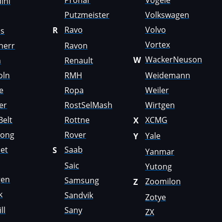
Pronar
Vögele
ini
Putzmeister
Volkswagen
Ravo
Volvo
R
us
Vortex
herr
Ravon
WackerNeuson
W
n
Renault
oln
RMH
Weidemann
e
Ropa
Weiler
er
RostSelMash
Wirtgen
Belt
Rottne
XCMG
X
Gong
Rover
Yale
Y
et
Saab
S
Yanmar
Saic
Yutong
gen
Samsung
Zoomilon
Z
k
Sandvik
Zotye
ll
Sany
ZX