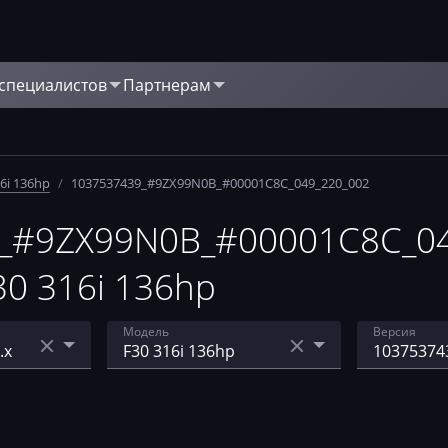
 специалистов
Партнерам
6i 136hp
/
1037537439_#9ZX99N0B_#00001C8C_049_220_002
_#9ZX99N0B_#00001C8C_04
0 316i 136hp
Модель
Версия
E70 3.5i 306hp
10375310
00001C8C
-CP35
E70, E71 3.5i 306hp