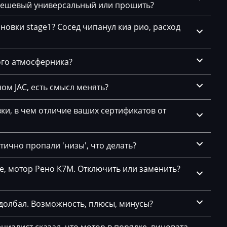
 дешевый универсальный или прошить?
F12 640i 320hp
DG1G LK)
10SW0011
новки stage1? Сосед чипанул киа рио, расход
#00001C9
F13 630i
.1
F13 640i 320hp
ого атмосферника?
F15 3.5i
ом JAC, есть смысл менять?
F15-F16-N63TUE-B44
F16 3.5i 320hp
и, в чем отличие ваших сертификатов от
F20 116i
6
ично пропали 'низы', что делать?
F20 118i
F20, F21
се, мотор Рено К7М. Отключить или заменить?
F21 116i 136hp
долбал. Возможность, плюсы, минусы?
F21 118i
.х
F22 3.5i