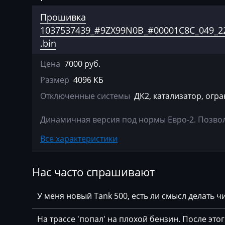
Agco
Bosch EDC17C0
Прошивка
Agrifac
Bosch EDC17C4
1037537439_#9ZX99N0B_#00001C8C_049_22
.bin
Albach
Bosch EDC17C50
Цена
7000 руб.
Alfa Romeo
Bosch EDC17C5
Размер
4096 КБ
Arbos
Bosch EDC17C7
Отключенные системы
ДК2, катализатор, огр
Artec
Bosch EDC17CP
Динамичная версия под нормы Евро-2. Позвол
AshokLeyland
Bosch EDC17CP
Все характеристики
Atlas
Bosch EDC17CP
Audi
Bosch EDC17CP
Нас часто спрашивают
Ausa
Bosch MDG1 (M
MD1CS00Х)
У меня новый Tank 500, есть ли смысл делать 
AVR
Bosch MDG1 (M
BAIC
На трассе 'попал' на плохой бензин. После это
35UP)