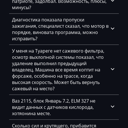
Eggersmann
патриоте, задолбал. Возможность, плюсы,
минусы?
Exeed
Диагностика показала пропуски
Extreme moto
зажигания, специалист сказал, что мотор в
порядке, виновата программа, можно
Faresin
исправить?
Farmtrac
У меня на Туареге нет сажевого фильтра,
FAW
осмотр выхлопной системы показал, что
удаление выполнил предыдущий
Fendt
владелец. Машина все время коптит на
форсаже, особенно на трассе, когда
Fiat
высокая скорость. Может быть вернуть
Ford
сажевый на место?
Foton
Ваз 2115, блок Январь 7.2, ELM 327 не
видит данных с датчиков кислорода,
Freightliner
хотяонина месте.
Furukawa
Сколько сил и крутящего, прибавится