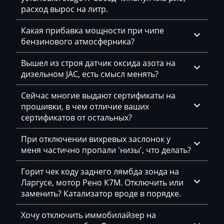
расход вырос на литр.
Dammann
Какая прибавка мощности при чипе
Derways
бензинового атмосферника?
Deutz
Вышел из строя датчик оксида азота на
Dewulf
дизельном JAC, есть смысл менять?
Dieci
Сейчас многие выдают сертификаты на
прошивки, в чем отличие ваших
Dodge
сертификатов от остальных?
Dongfeng
При отключении вихревых заслонок у
Doosan
меня частично пропали 'низы', что делать?
Doppstadt
Горит чек коду заднего лямбда зонда на
Ларгусе, мотор Рено К7М. Отключить или
Dynapac
заменить? Катализатор вроде в порядке.
EcoLog
Хочу отключить иммобилайзер на