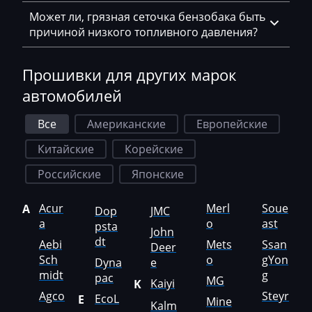
Hatz
Может ли, грязная сеточка бензобака быть
причиной низкого топливного давления?
Haval
Hawtai
Прошивки для других марок
Hidromek
автомобилей
Higer
Все
Американские
Европейские
Hino
Китайские
Корейские
Hitachi
Российские
Японские
Honda
Acur
Merl
Soue
A
Dop
JMC
a
o
ast
Hongqi
psta
John
dt
Aebi
Mets
Ssan
Deer
Howo
Sch
o
gYon
Dyna
e
midt
g
Huanghai
pac
MG
Kaiyi
K
Agco
Steyr
EcoL
E
Mine
Hummer
Kalm