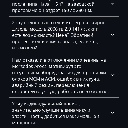
GAC
после чипа Haval 1.5 т? На заводской
программе он отдает 150 лс 280 нм.
Geely
Хочу полностью отключить егр на кайрон
Gehl
дизель, модель 2006 гв 2.0 141 лс. акпп,
есть возможность? Цена? Обратный
Genie
процесс включения клапана, если что,
Genset
возможен?
GMC
Нам отказали в отключении мочевины на
Mersedes Arocs, мотивируя это
Great Wall
отсутствием оборудования для прошивки
Grove
блоков MCM и ACM, ошибок в них куча,
аварийный режим, переключения
Groz
скоростей вручную, работать невозможно.
Hafei
Хочу индивидуальный тюнинг,
значительно улучшить динамику и
Haima
эластичность, добиться максимальной
Hamm
мощности.