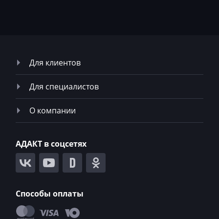
Neoplan
NewHolland
Nissan
Для клиентов
Omoda
Для специалистов
Opel
Oting
О компании
Otokar
АДАКТ в соцсетях
Pellenc
Perkins
Peterbilt
Способы оплаты
Peugeot