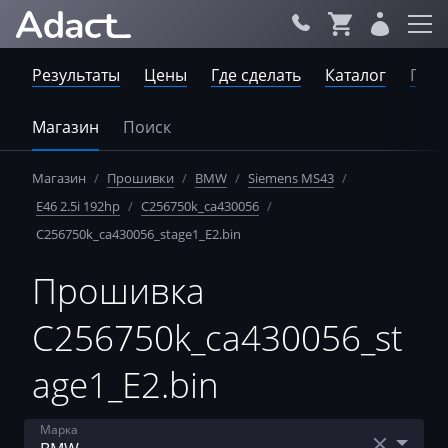
Результаты
Цены
Где сделать
Каталог
Пров
Магазин
Поиск
Магазин
/
Прошивки
/
BMW
/
Siemens MS43
/
E46 2.5i 192hp
/
C256750k_ca430056
/
C256750k_ca430056_stage1_E2.bin
Прошивка
C256750k_ca430056_st
age1_E2.bin
Марка