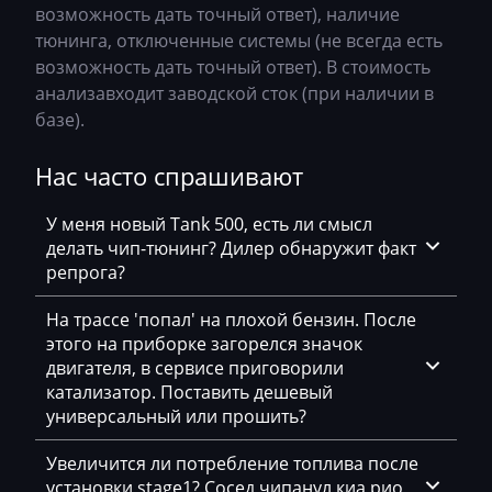
Siemens MSV8x
возможность дать точный ответ), наличие
Chery
тюнинга, отключенные системы (не всегда есть
Siemens MSV90
возможность дать точный ответ). В стоимость
Chevrolet
анализавходит заводской сток (при наличии в
Chrysler
базе).
Citroen
Нас часто спрашивают
Claas
У меня новый Tank 500, есть ли смысл
CMI
делать чип-тюнинг? Дилер обнаружит факт
репрога?
Comacchio
Cupra
На трассе 'попал' на плохой бензин. После
этого на приборке загорелся значок
Dacia
двигателя, в сервисе приговорили
катализатор. Поставить дешевый
Daewoo
универсальный или прошить?
DAF
Увеличится ли потребление топлива после
Daihatsu
установки stage1? Сосед чипанул киа рио,