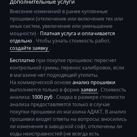
Дополнительные услуги
Bosch MEV9.2.2
Bomag
c666m53f4_ca430066
Внесение изменений в ранее купленные
Bosch MEV9.4.6
Brilliance
c769f52j_ca430069
прошивки (отключение или включение тех или
Bosch MEVD17.2.х
иных систем, увеличение или уменьшение
Buhler
c769f53j_ca430069
мощности) -
Платная услуга и оплачивается
Bosch MG1 (MG1CS003)
BYD
отдельно
. Чтобы узнать стоимость работ,
Bosch MG1 (MG1CS201)
создайте заявку
.
Cadillac
Siemens MS41
Бесплатно
при покупке прошивок: пересчет
Camc
контрольной суммы, перенос калибровок, если
Siemens MS42
Case
в магазине нет подходящей утилиты.
На коммерческой основе
анализ прошивки
Siemens MS43
Caterpillar
выполняется только в форме
заявки
. Стоимость
Siemens MS45.x
анализа:
1000 руб
. Скидка в размере стоимости
CFMoto
анализа предоставляется только в случае
Siemens MSD80 (83.5)
Challenger
покупки прошивки из магазина АДАКТ. В анализ
Siemens MSD85.x(87.x)
прошивки входят ответы на вопросы: вносились
Changan
ли изменения в заводской софт, отключены ли
Siemens MSV7x
Changhe
коды неисправностей (не всегда есть