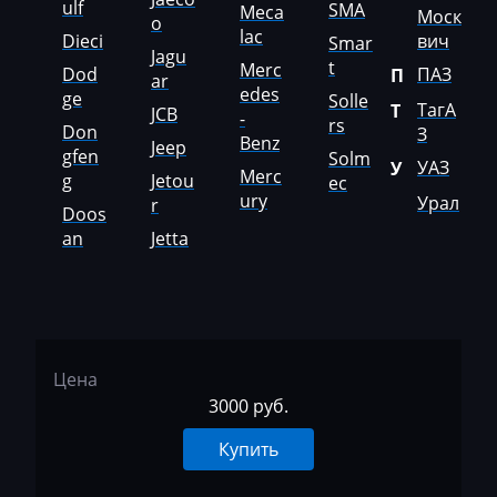
ulf
SMA
Meca
Моск
o
McCormick
lac
Dieci
вич
Smar
Jagu
t
Merc
Mecalac
Dod
ПАЗ
П
ar
edes
ge
Solle
ТагА
Т
JCB
Mercedes-Benz
-
rs
Don
З
Benz
Jeep
gfen
Mercury
Solm
УАЗ
У
Merc
g
Jetou
ec
Merlo
ury
Урал
r
Doos
an
Jetta
Metso
MG
Minelli
Mini
Цена
3000 руб.
Mitsubishi
Купить
MST
MTZ