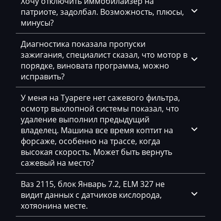
Eggersmann
Хочу отключить иммобилайзер на
патриоте, задолбал. Возможность, плюсы,
Exeed
минусы?
Extreme moto
Диагностика показала пропуски
зажигания, специалист сказал, что мотор в
Faresin
порядке, виновата программа, можно
Farmtrac
исправить?
FAW
У меня на Туареге нет сажевого фильтра,
осмотр выхлопной системы показал, что
Fendt
удаление выполнил предыдущий
владелец. Машина все время коптит на
Fiat
форсаже, особенно на трассе, когда
Ford
высокая скорость. Может быть вернуть
сажевый на место?
Foton
Ваз 2115, блок Январь 7.2, ELM 327 не
Freightliner
видит данных с датчиков кислорода,
хотяонина месте.
Furukawa