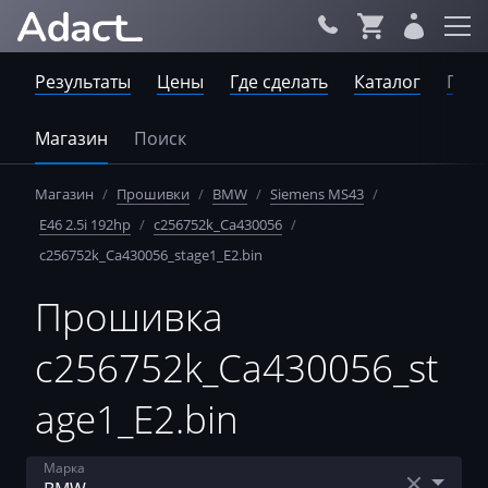
Результаты
Цены
Где сделать
Каталог
Пров
Магазин
Поиск
Магазин
/
Прошивки
/
BMW
/
Siemens MS43
/
E46 2.5i 192hp
/
c256752k_Ca430056
/
c256752k_Ca430056_stage1_E2.bin
Прошивка
c256752k_Ca430056_st
age1_E2.bin
Марка