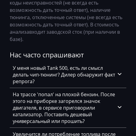
коды неисправностей (не всегда есть
Siemens MSV8x
Chery
возможность дать точный ответ), наличие
Siemens MSV90
тюнинга, отключенные системы (не всегда есть
Chevrolet
возможность дать точный ответ). В стоимость
Chrysler
анализавходит заводской сток (при наличии в
базе).
Citroen
Нас часто спрашивают
Claas
CMI
У меня новый Tank 500, есть ли смысл
делать чип-тюнинг? Дилер обнаружит факт
Comacchio
репрога?
Cupra
На трассе 'попал' на плохой бензин. После
Dacia
этого на приборке загорелся значок
двигателя, в сервисе приговорили
Daewoo
катализатор. Поставить дешевый
универсальный или прошить?
DAF
Daihatsu
Увеличится ли потребление топлива после