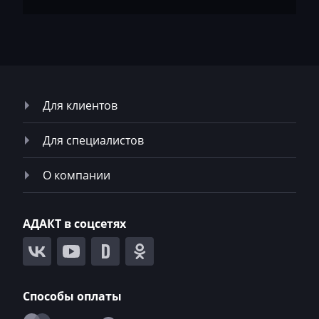
Neoplan
NewHolland
Nissan
Для клиентов
Omoda
Opel
Для специалистов
Oting
О компании
Otokar
Pellenc
АДАКТ в соцсетях
Perkins
Peterbilt
Способы оплаты
Peugeot