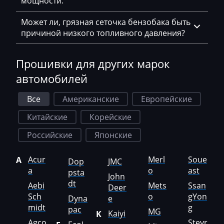
мощности.
Hatz
Может ли, грязная сеточка бензобака быть
Haval
причиной низкого топливного давления?
Hawtai
Прошивки для других марок
Hidromek
автомобилей
Higer
Все
Американские
Европейские
Hino
Китайские
Корейские
Hitachi
Российские
Японские
Honda
Acur
Merl
Soue
A
Hongqi
Dop
JMC
a
o
ast
psta
John
Howo
dt
Aebi
Mets
Ssan
Deer
Sch
o
gYon
Dyna
e
Huanghai
midt
g
pac
MG
Kaiyi
K
Hummer
Agco
Steyr