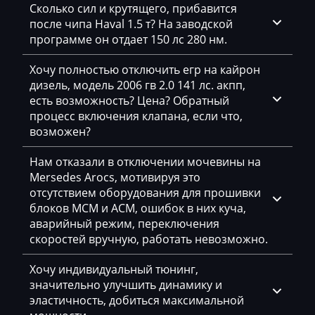
GAC
Сколько сил и крутящего, прибавится
после чипа Haval 1.5 т? На заводской
Geely
программе он отдает 150 лс 280 нм.
Gehl
Хочу полностью отключить егр на кайрон
дизель, модель 2006 гв 2.0 141 лс. акпп,
Genie
есть возможность? Цена? Обратный
Genset
процесс включения клапана, если что,
возможен?
GMC
Нам отказали в отключении мочевины на
Great Wall
Mersedes Arocs, мотивируя это
отсутствием оборудования для прошивки
Grove
блоков MCM и ACM, ошибок в них куча,
Groz
аварийный режим, переключения
скоростей вручную, работать невозможно.
Hafei
Хочу индивидуальный тюнинг,
Haima
значительно улучшить динамику и
эластичность, добиться максимальной
Hamm