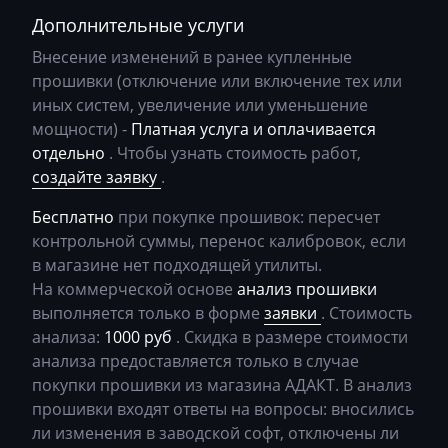
Bosch MEV9.2.2
Bomag
c666m53f4_ca430066
Дополнительные услуги
Bosch MEV9.4.6
Brilliance
c769f52j_ca430069
Внесение изменений в ранее купленные
Bosch MEVD17.2.х
прошивки (отключение или включение тех или
Buhler
c769f53j_ca430069
иных систем, увеличение или уменьшение
Bosch MG1 (MG1CS003)
мощности) -
Платная услуга и оплачивается
BYD
отдельно
. Чтобы узнать стоимость работ,
Bosch MG1 (MG1CS201)
Cadillac
создайте заявку
.
Siemens MS41
Camc
Бесплатно
при покупке прошивок: пересчет
Siemens MS42
контрольной суммы, перенос калибровок, если
Case
в магазине нет подходящей утилиты.
Siemens MS43
Caterpillar
На коммерческой основе
анализ прошивки
Siemens MS45.x
выполняется только в форме
заявки
. Стоимость
CFMoto
анализа:
1000 руб
. Скидка в размере стоимости
Siemens MSD80 (83.5)
Challenger
анализа предоставляется только в случае
Siemens MSD85.x(87.x)
покупки прошивки из магазина АДАКТ. В анализ
Changan
прошивки входят ответы на вопросы: вносились
Siemens MSV7x
ли изменения в заводской софт, отключены ли
Changhe