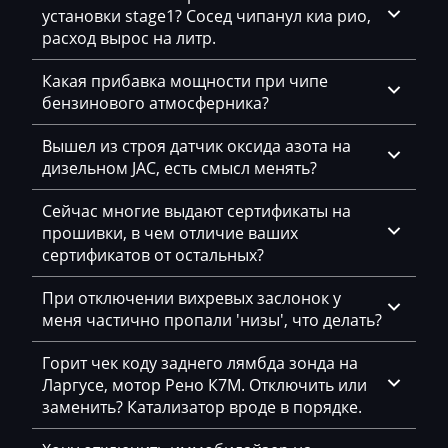
установки stage1? Сосед чипанул киа рио,
Dammann
расход вырос на литр.
Derways
Какая прибавка мощности при чипе
бензинового атмосферника?
Deutz
Dewulf
Вышел из строя датчик оксида азота на
дизельном JAC, есть смысл менять?
Dieci
Сейчас многие выдают сертификаты на
Dodge
прошивки, в чем отличие ваших
сертификатов от остальных?
Dongfeng
Doosan
При отключении вихревых заслонок у
меня частично пропали 'низы', что делать?
Doppstadt
Горит чек коду заднего лямбда зонда на
Dynapac
Ларгусе, мотор Рено К7М. Отключить или
заменить? Катализатор вроде в порядке.
EcoLog