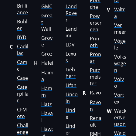
Pors
ta
KingLong
Brilli
GMC
Land
che
Valtr
V
ance
Kioti
Rove
Grea
Pow
a
r
Buhl
t
erscr
Kleemann
Ver
er
Wall
Land
een
meer
ini
Kobelco
BYD
Grov
Prin
Vöge
e
LDV
oth
Cadil
C
Kohler
le
lac
Groz
Lexu
Pron
Volks
Komatsu
s
ar
Cam
Hafei
H
wage
c
Lieb
Putz
n
Konecranes
Haim
herr
meis
Case
a
Volv
Kramer
ter
Lifan
o
Cate
Ham
Ravo
R
Krone
rpilla
Linco
m
Vort
r
ln
ex
Ravo
Hatz
Kubota
n
CFM
Lind
Wack
W
Hava
oto
Lancia
e
erNe
Rena
l
uson
ult
Chall
Lind
Land Rover
Hawt
enge
er
Weid
RMH
ai