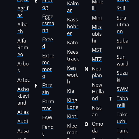
EcoL
E
Mine
Kalm
og
Hyster
Agrif
lli
Still
ar
ac
Egge
Mini
Stra
Kass
Hyundai
rsma
Alba
utma
bohr
Mits
nn
ch
nn
Infiniti
er
ubis
Exee
Alfa
hi
Suba
Kato
International
d
Rom
ru
MST
Kees
eo
Iran Khodro
Extre
Sun
track
MTZ
me
Arbo
ward
Isuzu
Ken
Neo
N
mot
s
Suzu
wort
plan
o
Iveco
Artec
ki
h
New
Fare
F
Asho
SWM
Jac
Kia
Holla
sin
kLeyl
nd
Taba
T
King
Farm
Jaecoo
and
relli
Long
Niss
trac
Atlas
Jaguar
an
Take
Kioti
FAW
Audi
uchi
Omo
O
Klee
JCB
Fend
Ausa
da
Tank
man
t
Jeep