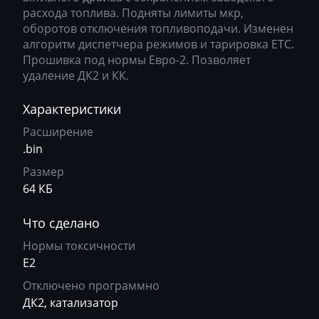
Ausa
c256753o_Ca430056
расхода топлива. Подняты лимиты мкр,
E53 3.0i 231hp
Bosch EDC17CP49
оборотов отключения топливоподачи. Изменен
AVR
c566650l_Ca430066
алгоритм диспетчера режимов и тарировка ЕТС.
Bosch MDG1 (MD1CP00Х MD1CS00Х)
Прошивка под нормы Евро-2. Позволяет
BAIC
c566750f_ca430066
удаление ДК2 и КК.
Bosch MDG1 (MDG1G 35UP)
Bajaj
c566750j_Ca430066
Bosch MDG1 (MDG1G LK)
Характеристики
Basak
c566l50j_Ca430066
Расширение
Bosch ME(V)17.2.1
Bauer
c6667528_ca430066
.bin
Bosch ME7.2.x
BAW
c666752d_ca430066
Размер
Bosch ME9.2
64 КБ
Belgee
c666752f_Ca430066
Bosch ME9.2.1
Что сделано
Bell
c6667538_Ca430066
Bosch ME9.2.2
Нормы токсичности
Bentley
c666753c_Ca430066
E2
Bosch MEV17.4.6
BMW
c666753f_Ca430066
Отключено программно
Bosch MEV9.2
ДК2, катализатор
BobCat
c666f52f_Ca430066