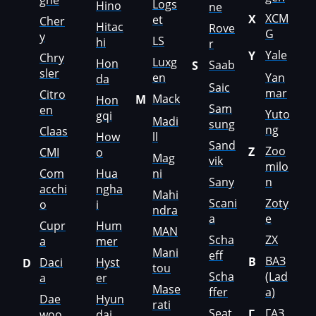
ghe
Logs
Hino
ne
Ploeger
XCM
X
et
Cher
Hitac
Rove
G
y
LS
hi
r
Ponsse
Yale
Y
Chry
Luxg
Hon
Saab
S
Porsche
sler
en
Yan
da
Saic
mar
Citro
Powerscreen
Mack
M
Hon
Sam
en
Yuto
gqi
Madi
sung
Prinoth
ng
Claas
How
ll
Sand
Zoo
Pronar
Z
CMI
o
Mag
vik
milo
Com
Hua
ni
Putzmeister
Sany
n
acchi
ngha
Mahi
Scani
Zoty
o
i
Ravo
ndra
a
e
Cupr
Hum
MAN
Ravon
Scha
ZX
a
mer
Mani
eff
Renault
ВАЗ
В
Daci
Hyst
D
tou
Scha
(Lad
a
er
RMH
Mase
ffer
a)
Dae
Hyun
rati
Ropa
Seat
ГАЗ
Г
woo
dai