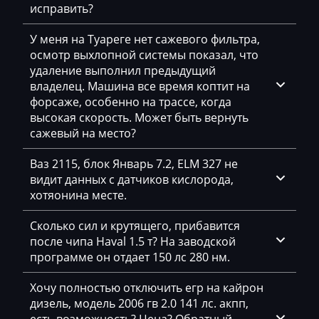
исправить?
Jeep
Jetour
У меня на Туареге нет сажевого фильтра,
осмотр выхлопной системы показал, что
Jetta
удаление выполнил предыдущий
владелец. Машина все время коптит на
JMC
форсаже, особенно на трассе, когда
высокая скорость. Может быть вернуть
JohnDeere
сажевый на место?
Kaiyi
Ваз 2115, блок Январь 7.2, ELM 327 не
Kalmar
видит данных с датчиков кислорода,
хотяонина месте.
Kassbohrer
Сколько сил и крутящего, прибавится
Kato
после чипа Haval 1.5 т? На заводской
Keestrack
программе он отдает 150 лс 280 нм.
Kenworth
Хочу полностью отключить егр на кайрон
дизель, модель 2006 гв 2.0 141 лс. акпп,
Kia