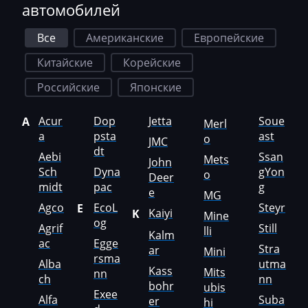
автомобилей
Landini
Все
Американские
Европейские
LDV
Китайские
Корейские
Lexus
Российские
Японские
Liebherr
Acur
Dop
Jetta
Soue
A
Merl
Lifan
a
psta
ast
o
JMC
dt
Lincoln
Aebi
Ssan
Mets
John
Sch
Dyna
gYon
o
Deer
Linde
midt
pac
g
e
MG
Linder
Agco
EcoL
Steyr
E
Kaiyi
K
Mine
og
Agrif
Still
LinkBelt
lli
Kalm
ac
Egge
Stra
ar
Mini
LiuGong
rsma
Alba
utma
Kass
Mits
nn
ch
nn
Logset
bohr
ubis
Exee
Alfa
Suba
er
hi