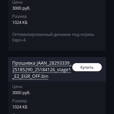
Цена
Daihatsu
3000 руб.
Dammann
Размер
1024 КБ
Derways
Deutz
Оптимизированный динамик под нормы
Евро-4.
Dewulf
Dieci
Dodge
Прошивка JAAN_28293339_
Купить
25185290_25184126_stage1
Dongfeng
_E2_EGR_OFF.bin
Doosan
Цена
Doppstadt
3000 руб.
Dynapac
Размер
1024 КБ
EcoLog