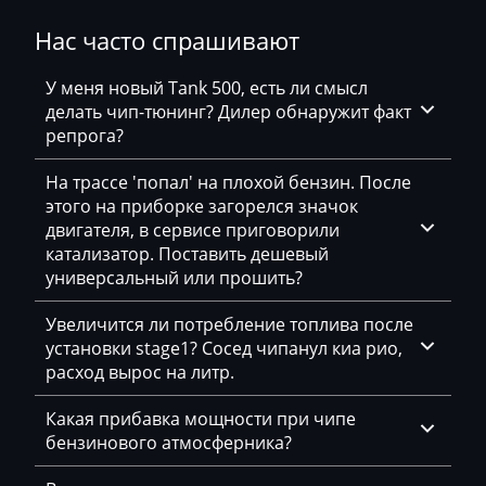
Нас часто спрашивают
Hatz
Haval
У меня новый Tank 500, есть ли смысл
делать чип-тюнинг? Дилер обнаружит факт
Hawtai
репрога?
Hidromek
На трассе 'попал' на плохой бензин. После
Higer
этого на приборке загорелся значок
двигателя, в сервисе приговорили
Hino
катализатор. Поставить дешевый
универсальный или прошить?
Hitachi
Увеличится ли потребление топлива после
Honda
установки stage1? Сосед чипанул киа рио,
Hongqi
расход вырос на литр.
Howo
Какая прибавка мощности при чипе
бензинового атмосферника?
Huanghai