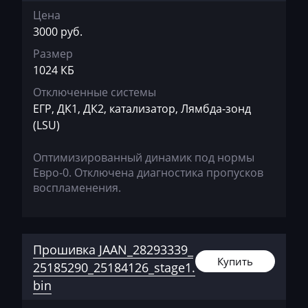
Changhe
Цена
Chery
3000 руб.
Размер
Chevrolet
1024 КБ
Chrysler
Отключенные системы
Citroen
ЕГР, ДК1, ДК2, катализатор, Лямбда-зонд
(LSU)
Claas
Оптимизированный динамик под нормы
CMI
Евро-0. Отключена диагностика пропусков
Comacchio
воспламенения.
Cupra
Dacia
Прошивка JAAN_28293339_
Купить
Daewoo
25185290_25184126_stage1.
bin
DAF