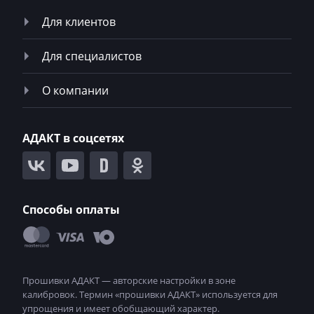
SsangYong
Для клиентов
Steyr
Для специалистов
Still
Strautmann
О компании
Subaru
АДАКТ в соцсетях
Sunward
Suzuki
SWM
Способы оплаты
Tabarelli
Takeuchi
Tank
Tata