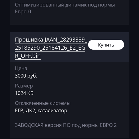
Оптимизированный динамик под нормы
GAC
Евро-0.
Geely
Gehl
Прошивка JAAN_28293339_
Genie
Купить
25185290_25184126_E2_EG
R_OFF.bin
Genset
GMC
Цена
3000 руб.
Great Wall
Размер
Grove
1024 КБ
Отключенные системы
Groz
ЕГР, ДК2, катализатор
Hafei
ЗАВОДСКАЯ версия ПО под нормы ЕВРО 2
Haima
Hamm