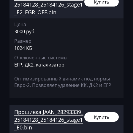
Купить
25184128_25184126_stage1
Bomag
_E2_EGR_OFF.bin
Brilliance
Цена
3000 руб.
Buhler
Размер
BYD
1024 КБ
Cadillac
Отключенные системы
ЕГР, ДК2, катализатор
Camc
Case
Оптимизированный динамик под нормы
Евро-2. Позволяет удаление КК, ДК2 и ЕГР
Caterpillar
CFMoto
Прошивка JAAN_28293339_
Challenger
Купить
25184128_25184126_stage1
Changan
_E0.bin