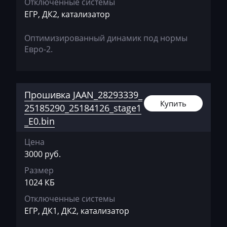
Отключенные системы
Eggersmann
ЕГР, ДК2, катализатор
Exeed
Оптимизированный динамик под нормы
Extreme moto
Евро-2.
Faresin
Farmtrac
Прошивка JAAN_28293339_
Купить
FAW
25185290_25184126_stage1
_E0.bin
Fendt
Цена
Fiat
3000 руб.
Ford
Размер
1024 КБ
Foton
Отключенные системы
Freightliner
ЕГР, ДК1, ДК2, катализатор
Furukawa