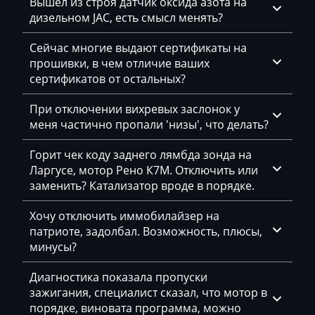
Вышел из строя датчик оксида азота на
Hummer
дизельном JAC, есть смысл менять?
Hyster
Сейчас многие выдают сертификаты на
Hyundai
прошивки, в чем отличие ваших
сертификатов от остальных?
Infiniti
При отключении вихревых заслонок у
International
меня частично пропали 'низы', что делать?
Iran Khodro
Горит чек коду заднего лямбда зонда на
Isuzu
Ларгусе, мотор Рено К7М. Отключить или
заменить? Катализатор вроде в порядке.
Iveco
Хочу отключить иммобилайзер на
Jac
патриоте, задолбал. Возможность, плюсы,
Jaecoo
минусы?
Jaguar
Диагностика показала пропуски
зажигания, специалист сказал, что мотор в
JCB
порядке, виновата программа, можно