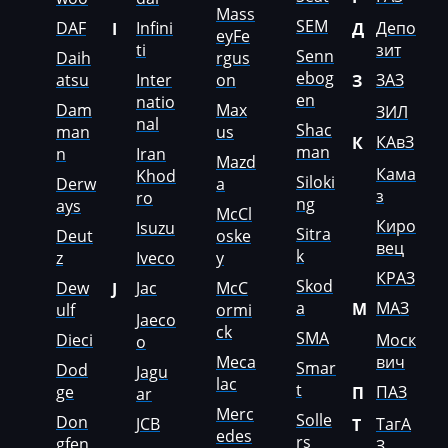
Mass
SEM
DAF
Infini
Депо
I
Д
RostSelMash
eyFe
ti
зит
Senn
Daih
rgus
Rottne
ebog
atsu
Inter
on
ЗАЗ
З
en
natio
Rover
Dam
Max
ЗИЛ
nal
Shac
man
us
КАвЗ
К
Saab
man
n
Iran
Mazd
Кама
Khod
Siloki
Derw
a
Saic
з
ro
ng
ays
McCl
Samsung
Киро
Isuzu
Sitra
Deut
oske
вец
k
z
Iveco
y
Sandvik
КРАЗ
Skod
Dew
Jac
McC
J
Sany
a
МАЗ
М
ulf
ormi
Jaeco
ck
Scania
SMA
Dieci
Моск
o
Meca
вич
Smar
Dod
Jagu
Schaeff
lac
t
ge
ПАЗ
П
ar
Schaffer
Merc
Solle
Don
JCB
ТагА
Т
edes
rs
gfen
З