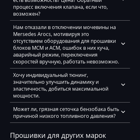
есть возможность? Цена? Обратный
процесс включения клапана, если что,
KingLong
возможен?
Kioti
Нам отказали в отключении мочевины на
Kleemann
Mersedes Arocs, мотивируя это
отсутствием оборудования для прошивки
Kobelco
блоков MCM и ACM, ошибок в них куча,
Kohler
аварийный режим, переключения
скоростей вручную, работать невозможно.
Komatsu
Хочу индивидуальный тюнинг,
Konecranes
значительно улучшить динамику и
эластичность, добиться максимальной
Kramer
мощности.
Krone
Может ли, грязная сеточка бензобака быть
Kubota
причиной низкого топливного давления?
Lancia
Прошивки для других марок
Land Rover