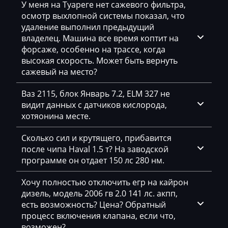
У меня на Туареге нет сажевого фильтра,
осмотр выхлопной системы показал, что
Chevrolet
удаление выполнил предыдущий
Chrysler
владелец. Машина все время коптит на
форсаже, особенно на трассе, когда
Citroen
высокая скорость. Может быть вернуть
сажевый на место?
Claas
Ваз 2115, блок Январь 7.2, ELM 327 не
CMI
видит данных с датчиков кислорода,
Comacchio
хотяонина месте.
Cupra
Сколько сил и крутящего, прибавится
после чипа Haval 1.5 т? На заводской
Dacia
программе он отдает 150 лс 280 нм.
Daewoo
Хочу полностью отключить егр на кайрон
DAF
дизель, модель 2006 гв 2.0 141 лс. акпп,
есть возможность? Цена? Обратный
Daihatsu
процесс включения клапана, если что,
возможен?