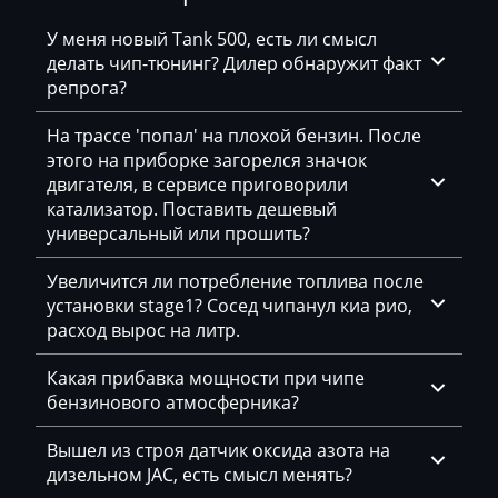
Bosch ME7.9.5.х
AVR
У меня новый Tank 500, есть ли смысл
Bosch MED17.4.2 (MEVD17.4.2)
BAIC
делать чип-тюнинг? Дилер обнаружит факт
репрога?
Bosch MED17.4.4
Bajaj
Bosch MEV17.4.2
На трассе 'попал' на плохой бензин. После
Basak
этого на приборке загорелся значок
Delphi DCM3.4
двигателя, в сервисе приговорили
Bauer
катализатор. Поставить дешевый
Delphi DCM3.5
BAW
универсальный или прошить?
Delphi DCM6.2
Belgee
Увеличится ли потребление топлива после
Delphi DCM6.2A
установки stage1? Сосед чипанул киа рио,
Bell
расход вырос на литр.
Delphi DCM7.1B
Bentley
Какая прибавка мощности при чипе
Marelli IAW6LPxx
BMW
бензинового атмосферника?
Melco
BobCat
Вышел из строя датчик оксида азота на
Siemens SID201-206
дизельном JAC, есть смысл менять?
Bomag