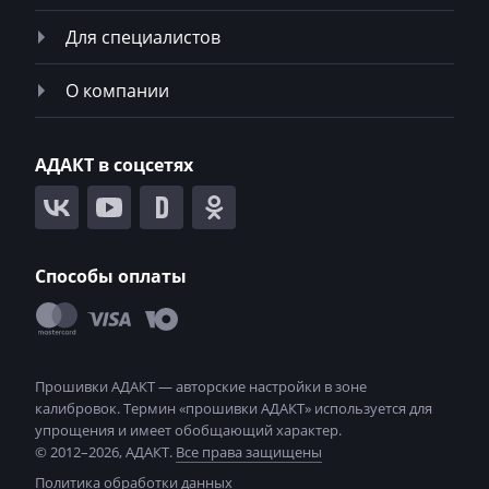
Mack
Для специалистов
Madill
О компании
Magni
Mahindra
АДАКТ в соцсетях
MAN
Manitou
Способы оплаты
Maserati
MasseyFerguson
Maxus
Mazda
McCloskey
© 2012–2026, АДАКТ.
Все права защищены
Политика обработки данных