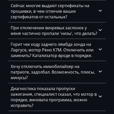
Siemens SID208
Сейчас многие выдают сертификаты на
Brilliance
прошивки, в чем отличие ваших
Siemens SID801
Buhler
сертификатов от остальных?
Siemens SID803
BYD
При отключении вихревых заслонок у
Siemens SID803A
меня частично пропали 'низы', что делать?
Cadillac
Siemens SID804
Горит чек коду заднего лямбда зонда на
Camc
Ларгусе, мотор Рено К7М. Отключить или
Siemens SID807
Case
заменить? Катализатор вроде в порядке.
Valeo V34
Caterpillar
Хочу отключить иммобилайзер на
Valeo V46
патриоте, задолбал. Возможность, плюсы,
CFMoto
минусы?
Visteon DCU102-108
Challenger
Диагностика показала пропуски
Changan
зажигания, специалист сказал, что мотор в
порядке, виновата программа, можно
Changhe
исправить?
Chery