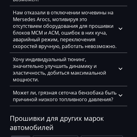
Dammann
Нам отказали в отключении мочевины на
Derways
Mersedes Arocs, мотивируя это
Deutz
отсутствием оборудования для прошивки
блоков MCM и ACM, ошибок в них куча,
Dewulf
аварийный режим, переключения
скоростей вручную, работать невозможно.
Dieci
Dodge
Хочу индивидуальный тюнинг,
значительно улучшить динамику и
Dongfeng
эластичность, добиться максимальной
мощности.
Doosan
Может ли, грязная сеточка бензобака быть
Doppstadt
причиной низкого топливного давления?
Dynapac
Прошивки для других марок
EcoLog
автомобилей
Eggersmann