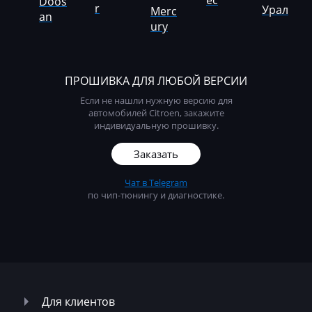
ec
Doos
r
Урал
Merc
LDV
an
ury
Lexus
Liebherr
ПРОШИВКА ДЛЯ ЛЮБОЙ ВЕРСИИ
Lifan
Если не нашли нужную версию для
автомобилей Citroen, закажите
Lincoln
индивидуальную прошивку.
Linde
Заказать
Linder
Чат в Telegram
по чип-тюнингу и диагностике.
LinkBelt
LiuGong
Logset
LS
Для клиентов
Luxgen