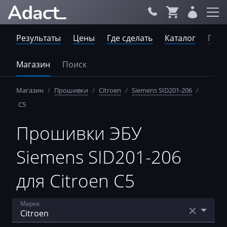
Результаты
Цены
Где сделать
Каталог
Пров
Магазин
Поиск
Магазин
/
Прошивки
/
Citroen
/
Siemens SID201-206
/
С5
Прошивки ЭБУ
Siemens SID201-206
для Citroen С5
Марка