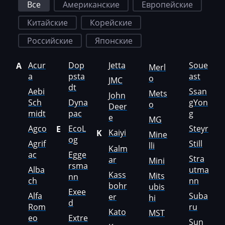
Все
Американские
Европейские
Exeed
Китайские
Корейские
Extreme moto
Российские
Японские
Faresin
Farmtrac
Acur
Dop
Jetta
Soue
A
Merl
a
psta
ast
o
JMC
FAW
dt
Aebi
Ssan
Mets
John
Fendt
Sch
Dyna
gYon
o
Deer
midt
pac
g
e
MG
Fiat
Agco
EcoL
Steyr
E
Kaiyi
K
Mine
Ford
og
Agrif
Still
lli
Kalm
ac
Egge
Foton
Stra
ar
Mini
rsma
Alba
utma
Kass
Mits
nn
Freightliner
ch
nn
bohr
ubis
Exee
Alfa
Suba
Furukawa
er
hi
d
Rom
ru
Kato
MST
GAC
eo
Extre
Sun