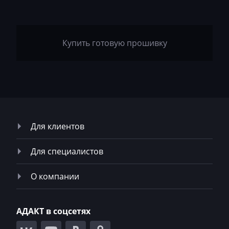
LinkBelt
LiuGong
Купить готовую прошивку
Logset
LS
Luxgen
Mack
Madill
Для клиентов
Magni
Для специалистов
Mahindra
О компании
MAN
Manitou
АДАКТ в соцсетях
Maserati