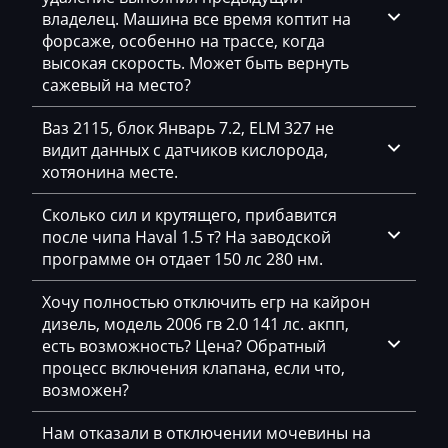
владелец. Машина все время коптит на
Dacia
форсаже, особенно на трассе, когда
Daewoo
высокая скорость. Может быть вернуть
сажевый на место?
DAF
Ваз 2115, блок Январь 7.2, ELM 327 не
Daihatsu
видит данных с датчиков кислорода,
хотяонина месте.
Dammann
Derways
Сколько сил и крутящего, прибавится
после чипа Haval 1.5 т? На заводской
Deutz
программе он отдает 150 лс 280 нм.
Dewulf
Хочу полностью отключить егр на кайрон
дизель, модель 2006 гв 2.0 141 лс. акпп,
Dieci
есть возможность? Цена? Обратный
Dodge
процесс включения клапана, если что,
возможен?
Dongfeng
Нам отказали в отключении мочевины на
Doosan