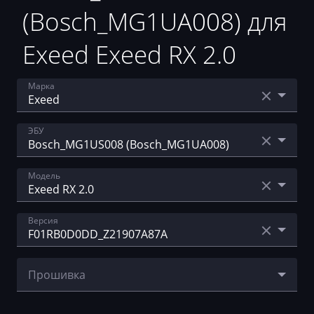
(Bosch_MG1UA008) для
Exeed Exeed RX 2.0
Марка
Acura
ЭБУ
AebiSchmidt
Bosch MED17.8.10
Модель
Agco
Bosch_MG1US008 (Bosch_MG1UA008)
Agrifac
Exeed RX 2.0
Версия
Bosch_МЕ17U6
Albach
EXEED TXL
Alfa Romeo
F01R0AD7WZ_Z21907A9N6
Exeed VX 2.0T F4j20
Прошивка
Arbos
F01RB0D0DD_Z21907A87A
F01RB0D0DD_Z21907A87A_stage1.bin
Artec
F05H00007N_Z21907ABN9_Z21907AB01