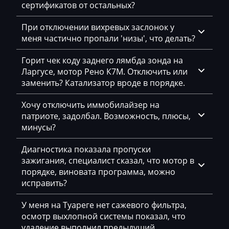
сертификатов от остальных?
CFMoto
Challenger
При отключении вихревых заслонок у
меня частично пропали 'низы', что делать?
Changan
Горит чек коду заднего лямбда зонда на
Changhe
Ларгусе, мотор Рено К7М. Отключить или
заменить? Катализатор вроде в порядке.
Chery
Chevrolet
Хочу отключить иммобилайзер на
патриоте, задолбал. Возможность, плюсы,
Chrysler
минусы?
Citroen
Диагностика показала пропуски
зажигания, специалист сказал, что мотор в
Claas
порядке, виновата программа, можно
CMI
исправить?
Comacchio
У меня на Туареге нет сажевого фильтра,
осмотр выхлопной системы показал, что
Cupra
удаление выполнил предыдущий