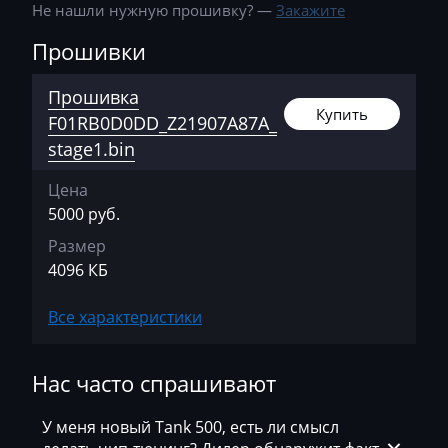
Не нашли нужную прошивку? —
Закажите
AshokLeyland
Прошивки
Atlas
Прошивка
Audi
Купить
F01RB0D0DD_Z21907A87A_
stage1.bin
Ausa
AVR
Цена
5000 руб.
BAIC
Размер
Bajaj
4096 КБ
Basak
Все характеристики
Bauer
BAW
Нас часто спрашивают
Belgee
У меня новый Tank 500, есть ли смысл