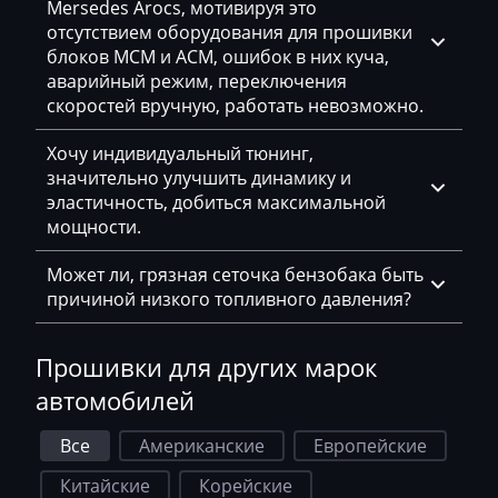
Mersedes Arocs, мотивируя это
Doppstadt
отсутствием оборудования для прошивки
блоков MCM и ACM, ошибок в них куча,
Dynapac
аварийный режим, переключения
скоростей вручную, работать невозможно.
EcoLog
Хочу индивидуальный тюнинг,
Eggersmann
значительно улучшить динамику и
Exeed
эластичность, добиться максимальной
мощности.
Extreme moto
Может ли, грязная сеточка бензобака быть
Faresin
причиной низкого топливного давления?
Farmtrac
Прошивки для других марок
FAW
автомобилей
Fendt
Все
Американские
Европейские
Fiat
Китайские
Корейские
Ford