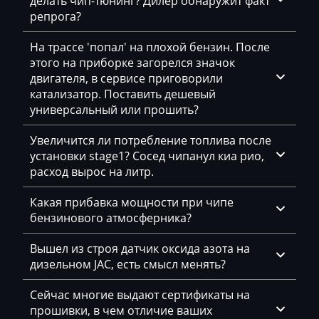
делать чип-тюнинг? Дилер обнаружит факт
Bell
репрога?
Bentley
На трассе 'попал' на плохой бензин. После
BMW
этого на приборке загорелся значок
двигателя, в сервисе приговорили
BobCat
катализатор. Поставить дешевый
универсальный или прошить?
Bomag
Brilliance
Увеличится ли потребление топлива после
установки stage1? Сосед чипанул киа рио,
Buhler
расход вырос на литр.
BYD
Какая прибавка мощности при чипе
бензинового атмосферника?
Cadillac
Camc
Вышел из строя датчик оксида азота на
дизельном JAC, есть смысл менять?
Case
Сейчас многие выдают сертификаты на
Caterpillar
прошивки, в чем отличие ваших