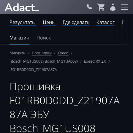
Результаты
Цены
Где сделать
Каталог
Пров
Магазин
Поиск
Магазин
/
Прошивки
/
Exeed
/
Bosch_MG1US008 (Bosch_MG1UA008)
/
Exeed RX 2.0
/
F01RB0D0DD_Z21907A87A
Прошивка
F01RB0D0DD_Z21907A
87A ЭБУ
Bosch_MG1US008