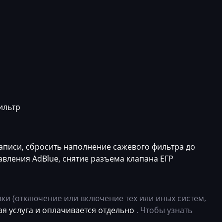
VM
Multivan
04L90605
34
Polo
04L90605
T6
04L90605
1
04L90605
4
04L90605
6
04L90605
ильтр
4
04L90605
4
04L90605
записи, сбросить наполнение сажевого фильтра до
4
04L90605
авления AdBlue, снятие разъема клапана ЕГР
04
04L90605
14
04L90605
и (отключение или включение тех или иных систем,
я услуга и оплачивается отдельно
. Чтобы узнать
20
04L90605