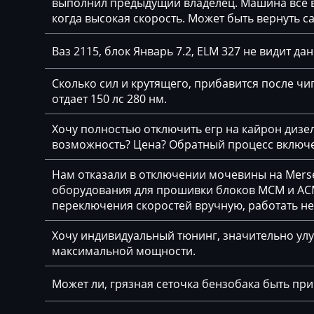
выполнил предыдущий владелец. Машина все вр
Delphi DCM6.2
когда высокая скорость. Может быть вернуть с
Claas
DSG Temic
CMI
Ваз 2115, блок Январь 7.2, ELM 327 не видит да
Marelli IAW4xx
Comacchio
Сколько сил и крутящего, прибавится после чип
Marelli IAW7GV
отдает 150 лс 280 нм.
Cupra
Siemens PCR2.1
Dacia
Хочу полностью отключить егр на кайрон дизель,
Siemens PPD1.1-
возможность? Цена? Обратный процесс включе
Daewoo
Simos 10xx
Нам отказали в отключении мочевины на Merse
DAF
оборудования для прошивки блоков MCM и ACM
Simos 11xx
переключения скоростей вручную, работать н
Daihatsu
Simos 12xx
Dammann
Хочу индивидуальный тюнинг, значительно улу
Simos 18xx
максимальной мощности.
Derways
Simos 2xx
Может ли, грязная сеточка бензобака быть пр
Deutz
Simos 3xx