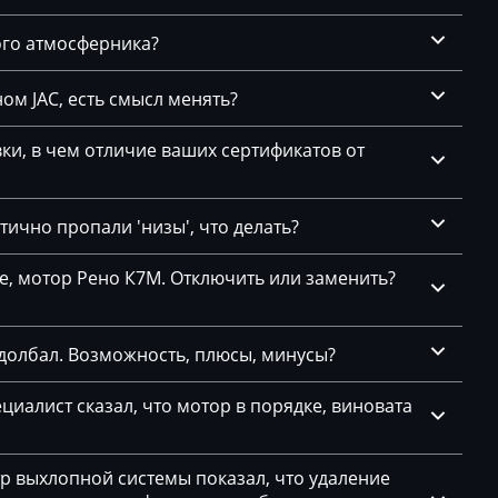
1-
ого атмосферника?
27
ом JAC, есть смысл менять?
1(62)
и, в чем отличие ваших сертификатов от
2
25
ично пропали 'низы', что делать?
26
се, мотор Рено К7М. Отключить или заменить?
долбал. Возможность, плюсы, минусы?
11
циалист сказал, что мотор в порядке, виновата
1
тр выхлопной системы показал, что удаление