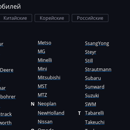
обилей
Китайские
Корейские
Российские
Metso
SsangYong
ur
MG
Steyr
a
Minelli
Still
Mini
Strautmann
nDeere
Mitsubishi
Subaru
i
MST
Sunward
mar
MTZ
Suzuki
sbohrer
Neoplan
N
SWM
o
NewHolland
Tabarelli
T
track
Nissan
Takeuchi
worth