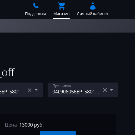
Поддержка
Магазин
Личный кабинет
off
Прошивка
6EK_6391
04L906056EP_5801_std_e
gr&dpf&afblue_off
6EP_5801
Цена
13000 руб.
6KF_5953