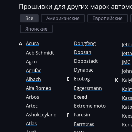
Dewulf
Прошивки для других марок автом
Simos 4xx
Dieci
Simos 7xx
Все
Американские
Европейские
Dodge
Японские
Simos 9xx
Dongfeng
Acura
Dongfeng
A
Jeto
Doosan
Doosan
AebiSchmidt
Jett
Doppstadt
Doppstadt
Agco
JMC
Dynapac
Dynapac
Agrifac
Joh
EcoLog
EcoLog
E
Albach
Kaiy
K
Alfa Romeo
Eggersmann
Kal
Eggersmann
Arbos
Exeed
Kas
Exeed
Artec
Extreme moto
Kat
Extreme moto
AshokLeyland
Faresin
F
Kees
Faresin
Atlas
Farmtrac
Ken