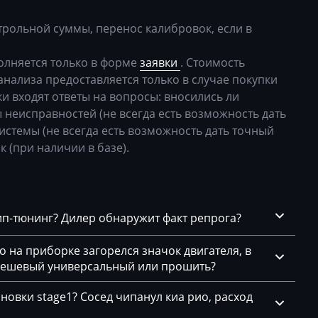
24
04L90605
трольной суммы, перенос калибровок, если в
44
лняется только в форме
заявки
. Стоимость
54
анализа предоставляется только в случае покупки
74
и входят ответы на вопросы: вносились ли
 неисправностей (не всегда есть возможность дать
1
истемы (не всегда есть возможность дать точный
5
к (при наличии в базе).
.9.2)
4
чип-тюнинг? Дилер обнаружит факт репрога?
04
го на приборке загорелся значок двигателя, в
x
 дешевый универсальный или прошить?
x
новки stage1? Сосед чипанул киа рио, расход