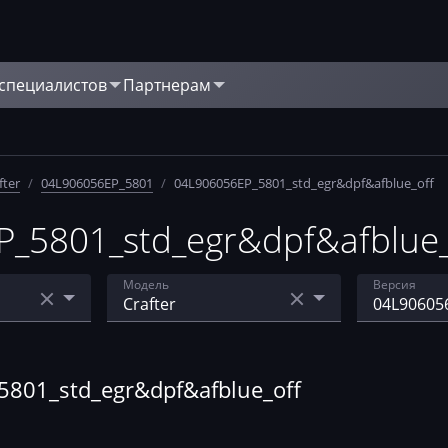
 специалистов
Партнерам
fter
/
04L906056EP_5801
/
04L906056EP_5801_std_egr&dpf&afblue_off
_5801_std_egr&dpf&afblue_
Модель
Версия
5.5-7.29
Caravelle
04L90605
Crafter
04L90605
801_std_egr&dpf&afblue_off
Golf
04L90605