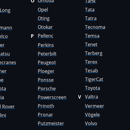
Omoda
O
Tank
Opel
Tata
gLong
Oting
Tatra
i
Otokar
Tecnoma
emann
Pellenc
Temsa
P
elco
Tenet
er
Perkins
Terberg
atsu
Peterbilt
Terex
ecranes
Peugeot
Tesab
mer
Ploeger
TigerCat
ne
Ponsse
Toyota
ota
Porsche
Valtra
V
ia
Powerscreen
Prinoth
Vermeer
d Rover
Pronar
Vögele
ini
Putzmeister
Volvo