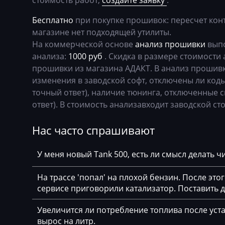
стоимость работ,
создайте заявку
.
Basak
Bosch EDC17CP
Бесплатно
при покупке прошивок: пересчет кон
Bauer
Bosch EDC17CP
магазине нет подходящей утилиты.
На коммерческой основе
анализ прошивки
выпо
BAW
Bosch EDC17CP
анализа:
1000 руб
. Скидка в размере стоимости 
Belgee
Bosch EDC17CP
прошивки из магазина АДАКТ. В анализ прошивк
изменения в заводской софт, отключены ли коды
Bell
Bosch EDC17U0
точный ответ), наличие тюнинга, отключенные с
Bentley
Bosch EDC17U0
ответ). В стоимость анализавходит заводской сто
BMW
Bosch M3.8.x (M5
Нас часто спрашивают
BobCat
Bosch MD1CP00
У меня новый Tank 500, есть ли смысл делать 
Bomag
BOSCH MD1CS0
На трассе 'попал' на плохой бензин. После это
Brilliance
Bosch ME(D)7.1.
сервисе приговорили катализатор. Поставить
Buhler
Bosch ME(D)7.5.
Увеличится ли потребление топлива после уста
BYD
Bosch ME17.5.6
вырос на литр.