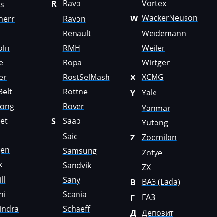
Ravo
Vortex
R
us
WackerNeuson
W
herr
Ravon
n
Renault
Weidemann
oln
RMH
Weiler
e
Ropa
Wirtgen
er
RostSelMash
XCMG
X
Belt
Rottne
Yale
Y
Gong
Rover
Yanmar
et
Saab
S
Yutong
Saic
Zoomilon
Z
gen
Samsung
Zotye
k
Sandvik
ZX
ll
Sany
ВАЗ (Lada)
В
ni
Scania
ГАЗ
Г
indra
Schaeff
Депозит
Д