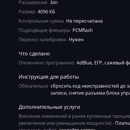
Agrifac
Bosch EDC15V-
Расширение
.bin
Размер
4096 КБ
Albach
Bosch EDC16CP
Контрольная сумма
Не пересчитана
Alfa Romeo
Bosch EDC16U1
Подходящие флешеры
PCMflash
Arbos
Bosch EDC16U3
Перенос калибровок
Нужен
Artec
Bosch EDC16U3
Что сделано
AshokLeyland
Bosch EDC17C4
Отключено программно
AdBlue, ЕГР, сажевый ф
Atlas
Bosch EDC17C5
Инструкция для работы
Audi
Bosch EDC17C6
Обязательно
сбросить код неисправностей до 
Ausa
Bosch EDC17C7
записи, снятие разъема блока упр
AVR
Bosch EDC17CP
Дополнительные услуги
BAIC
Bosch EDC17CP
Внесение изменений в ранее купленные прошивк
увеличение или уменьшение мощности) -
Платна
Bajaj
Bosch EDC17CP