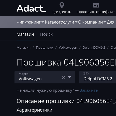
Где сделать
Проверить сертификат
Чип-тюнинг
Каталог
Услуги
О компании
Для
Магазин
Поиск
Магазин
/
Прошивки
/
Volkswagen
/
Delphi DCM6.2
/
Cra
Прошивка 04L906056EP
Марка
ЭБУ
Acura
Bosch EDC MSA 1
Не нашли нужную прошивку? —
Закажите
AebiSchmidt
Bosch EDC15
Описание прошивки 04L906056EP_5
Agco
Bosch EDC15P
Характеристики