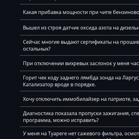
Cadillac
Bosch MED(C)17.
Какая прибавка мощности при чипе бензинов
17.5.21
Camc
Bosch MED17.1.
Вышел из строя датчик оксида азота на дизельн
Case
Bosch MED17.1.6
Сейчас многие выдают сертификаты на прошивк
Caterpillar
остальных?
Bosch MED17.5.
CFMoto
Bosch MED17.5.
При отключении вихревых заслонок у меня част
Challenger
Bosch MED17.5.
Горит чек коду заднего лямбда зонда на Ларгу
Changan
Катализатор вроде в порядке.
Bosch MED9.1.x
Changhe
Bosch MED9.5.x
Хочу отключить иммобилайзер на патриоте, за
Chery
BOSCH MG1CA8
Chevrolet
Диагностика показала пропуски зажигания, спе
программа, можно исправить?
Bosch MG1CS00
Chrysler
Delphi DCM3.7
У меня на Туареге нет сажевого фильтра, осмо
Citroen