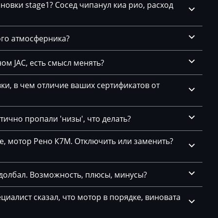
новки stage1? Сосед чипанул киа рио, расход
1-
ого атмосферника?
27
1(62)
ом JAC, есть смысл менять?
2
и, в чем отличие ваших сертификатов от
25
26
ично пропали 'низы', что делать?
се, мотор Рено К7М. Отключить или заменить?
11
долбал. Возможность, плюсы, минусы?
1
циалист сказал, что мотор в порядке, виновата