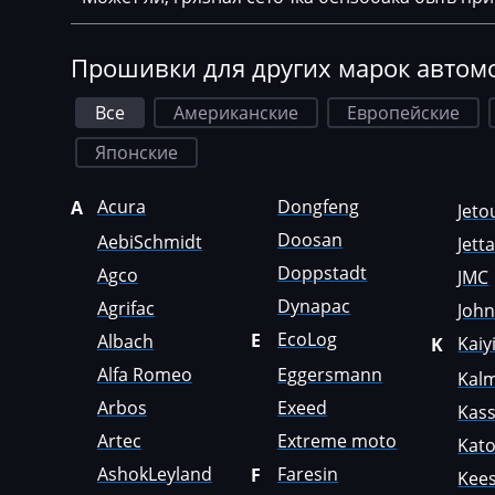
Dewulf
Simos 4xx
Dieci
Прошивки для других марок автом
Simos 7xx
Dodge
Simos 9xx
Все
Американские
Европейские
Dongfeng
Японские
Doosan
Acura
Dongfeng
A
Doppstadt
Jeto
Doosan
AebiSchmidt
Jett
Dynapac
Doppstadt
Agco
JMC
EcoLog
Dynapac
Agrifac
Joh
Eggersmann
EcoLog
E
Albach
Kaiy
K
Alfa Romeo
Eggersmann
Exeed
Kal
Arbos
Exeed
Kas
Extreme moto
Artec
Extreme moto
Kat
Faresin
AshokLeyland
Faresin
F
Kees