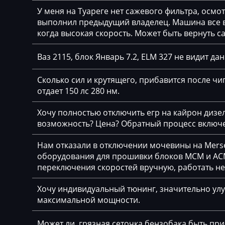
Delphi DCM6.2
У меня на Туареге нет сажевого фильтра, осмо
Claas
выполнил предыдущий владелец. Машина все вр
DSG Temic
когда высокая скорость. Может быть вернуть с
CMI
Marelli IAW4xx
Comacchio
Ваз 2115, блок Январь 7.2, ELM 327 не видит да
Marelli IAW7GV
Cupra
Сколько сил и крутящего, прибавится после чип
Siemens PCR2.1
отдает 150 лс 280 нм.
Dacia
Siemens PPD1.1-
Daewoo
Хочу полностью отключить егр на кайрон дизель,
Simos 10xx
возможность? Цена? Обратный процесс включе
DAF
Simos 11xx
Нам отказали в отключении мочевины на Merse
Daihatsu
оборудования для прошивки блоков MCM и ACM
Simos 12xx
переключения скоростей вручную, работать н
Dammann
Simos 18xx
Derways
Хочу индивидуальный тюнинг, значительно улу
Simos 2xx
максимальной мощности.
Deutz
Simos 3xx
Может ли, грязная сеточка бензобака быть пр