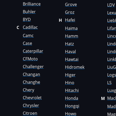
Brilliance
Genset
Grove
LDV
Buhler
Groz
Lex
GMC
BYD
Hafei
H
Lieb
Great Wall
Cadillac
C
Haima
Lifa
Grove
Camc
Hamm
Linc
Case
Groz
Hatz
Lind
Caterpillar
Haval
Lind
Hafei
CFMoto
Hawtai
Link
Haima
Challenger
Hidromek
Liu
Hamm
Changan
Higer
Logs
Changhe
Hino
LS
Hatz
Chery
Hitachi
Lux
Haval
Chevrolet
Honda
Mac
M
Hawtai
Chrysler
Hongqi
Madi
Hidromek
Citroen
Howo
Mag