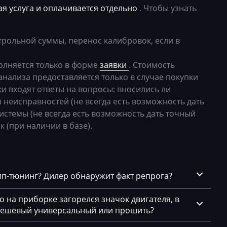
24
04L90605
я услуга и оплачивается отдельно
. Чтобы узнать
44
трольной суммы, перенос калибровок, если в
54
лняется только в форме
заявки
. Стоимость
74
анализа предоставляется только в случае покупки
1
и входят ответы на вопросы: вносились ли
 неисправностей (не всегда есть возможность дать
5
истемы (не всегда есть возможность дать точный
.9.2)
к (при наличии в базе).
4
04
чип-тюнинг? Дилер обнаружит факт репрога?
x
го на приборке загорелся значок двигателя, в
x
 дешевый универсальный или прошить?