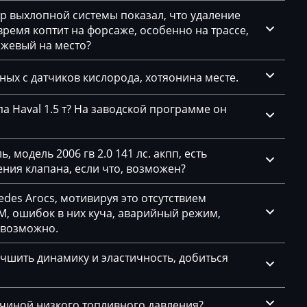
тр выхлопной системы показал, что удаление
емя коптит на форсаже, особенно на трассе,
ажевый на место?
нных с датчиков кислорода, хотяонина месте.
а Haval 1.5 т? На заводской программе он
1.5
 модель 2006 гв 2.0 141 лс. акпп, есть
ния клапана, если что, возможен?
des Arocs, мотивируя это отсутствием
, ошибок в них куча, аварийный режим,
евозможно.
чшить динамику и эластичность, добиться
ичиной низкого топливного давления?