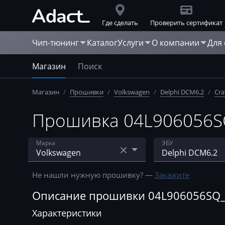
Где сделать
Проверить сертификат
Чип-тюнинг
Каталог
Услуги
О компании
Для
Магазин
Поиск
Магазин
/
Прошивки
/
Volkswagen
/
Delphi DCM6.2
/
Cra
Прошивка 04L906056SQ_
Марка
ЭБУ
Acura
Bosch EDC MSA 1
Не нашли нужную прошивку? —
Закажите
AebiSchmidt
Bosch EDC15
Описание прошивки 04L906056SQ_62
Agco
Bosch EDC15P
Характеристики