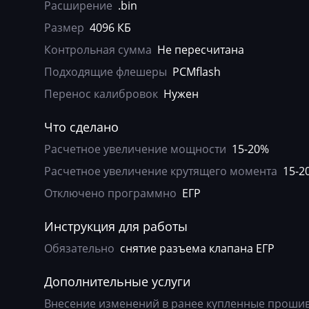
Agrifac
Bosch EDC15V-
Расширение
.bin
Размер
4096 КБ
Albach
Bosch EDC16CP
Контрольная сумма
Не пересчитана
Alfa Romeo
Bosch EDC16U1
Подходящие флешеры
PCMflash
Arbos
Bosch EDC16U3
Перенос калибровок
Нужен
Artec
Bosch EDC16U3
Что сделано
AshokLeyland
Bosch EDC17C4
Расчетное увеличение мощности
15-20%
Atlas
Bosch EDC17C5
Расчетное увеличение крутящего момента
15-2
Audi
Bosch EDC17C6
Отключено программно
ЕГР
Ausa
Bosch EDC17C7
Инструкция для работы
AVR
Bosch EDC17CP
Обязательно
снятие разъема клапана ЕГР
BAIC
Bosch EDC17CP
Дополнительные услуги
Bajaj
Bosch EDC17CP
Внесение изменений в ранее купленные прошивк