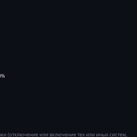
VM
Multivan
04L90605
34
Polo
04L90605
T6
04L90605
1
04L90605
4
04L90605
6
04L90605
4
04L90605
0%
4
04L90605
4
04L90605
04
04L90605
14
04L90605
20
04L90605
и (отключение или включение тех или иных систем,