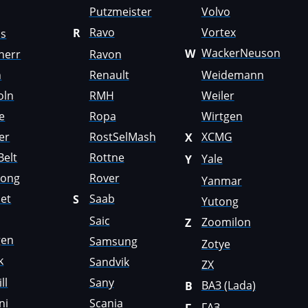
Putzmeister
Volvo
Ravo
Vortex
R
us
WackerNeuson
W
herr
Ravon
n
Renault
Weidemann
oln
RMH
Weiler
e
Ropa
Wirtgen
er
RostSelMash
XCMG
X
Belt
Rottne
Yale
Y
Gong
Rover
Yanmar
et
Saab
S
Yutong
Saic
Zoomilon
Z
gen
Samsung
Zotye
k
Sandvik
ZX
ll
Sany
ВАЗ (Lada)
В
ni
Scania
ГАЗ