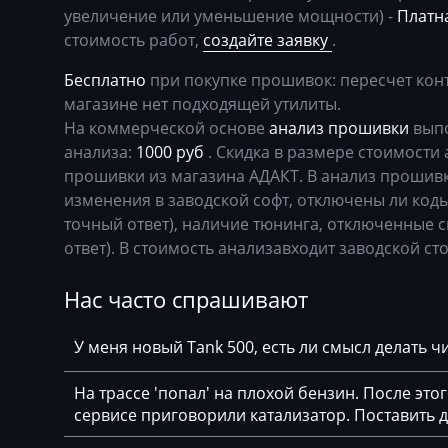
Basak
Bosch EDC17CP
увеличение или уменьшение мощности) -
Платна
стоимость работ,
создайте заявку
.
Bauer
Bosch EDC17CP
Бесплатно
при покупке прошивок: пересчет кон
BAW
Bosch EDC17CP
магазине нет подходящей утилиты.
На коммерческой основе
анализ прошивки
выпо
Belgee
Bosch EDC17CP
анализа:
1000 руб
. Скидка в размере стоимости 
Bell
Bosch EDC17U0
прошивки из магазина АДАКТ. В анализ прошивк
изменения в заводской софт, отключены ли коды
Bentley
Bosch EDC17U0
точный ответ), наличие тюнинга, отключенные с
BMW
Bosch M3.8.x (M5
ответ). В стоимость анализавходит заводской сто
BobCat
Bosch MD1CP00
Нас часто спрашивают
Bomag
BOSCH MD1CS0
У меня новый Tank 500, есть ли смысл делать 
Brilliance
Bosch ME(D)7.1.
На трассе 'попал' на плохой бензин. После это
Buhler
Bosch ME(D)7.5.
сервисе приговорили катализатор. Поставить
BYD
Bosch ME17.5.6