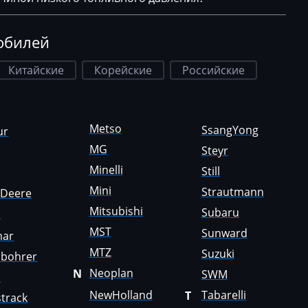
обилей
Китайские
Корейские
Российские
Metso
SsangYong
ur
MG
Steyr
a
Minelli
Still
Mini
Strautmann
nDeere
Mitsubishi
Subaru
i
MST
Sunward
mar
MTZ
Suzuki
sbohrer
Neoplan
N
SWM
o
NewHolland
Tabarelli
T
track