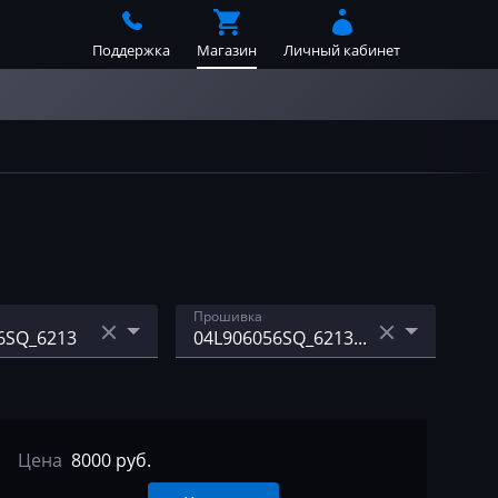
Поддержка
Магазин
Личный кабинет
Прошивка
6EK_6391
04L906056SQ_6213_stage
1
6EP_5801
04L906056SQ_6213_stage
Цена
8000 руб.
6KF_5953
1_egr_off.bin