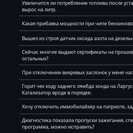
Увеличится ли потребление топлива после уста
Cadillac
Bosch MED(C)17.
вырос на литр.
17.5.21
Camc
Какая прибавка мощности при чипе бензинов
Bosch MED17.1.
Case
Bosch MED17.1.6
Вышел из строя датчик оксида азота на дизельн
Caterpillar
Bosch MED17.5.
CFMoto
Сейчас многие выдают сертификаты на прошивк
остальных?
Bosch MED17.5.
Challenger
Bosch MED17.5.
При отключении вихревых заслонок у меня част
Changan
Bosch MED9.1.x
Changhe
Горит чек коду заднего лямбда зонда на Ларгу
Bosch MED9.5.x
Катализатор вроде в порядке.
Chery
BOSCH MG1CA8
Хочу отключить иммобилайзер на патриоте, за
Chevrolet
Bosch MG1CS00
Chrysler
Диагностика показала пропуски зажигания, спе
Delphi DCM3.7
программа, можно исправить?
Citroen