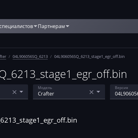
 специалистов
Партнерам
fter
/
04L906056SQ_6213
/
04L906056SQ_6213_stage1_egr_off.bin
6213_stage1_egr_off.bin
Модель
Версия
5.5-7.29
Caravelle
04L90605
Crafter
04L90605
13_stage1_egr_off.bin
Golf
04L90605