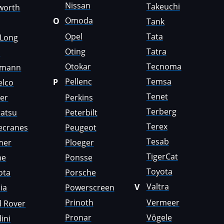
Nissan
Takeuchi
worth
Omoda
O
Tank
Opel
Tata
gLong
Oting
Tatra
i
Otokar
Tecnoma
emann
Pellenc
Temsa
P
elco
Tenet
er
Perkins
Terberg
atsu
Peterbilt
Terex
ecranes
Peugeot
Tesab
mer
Ploeger
TigerCat
ne
Ponsse
Toyota
ota
Porsche
Valtra
V
ia
Powerscreen
Prinoth
Vermeer
d Rover
Pronar
Vögele
ini