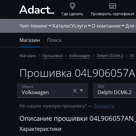
Где сделать
Проверить сертификат
Чип-тюнинг
Каталог
Услуги
О компании
Для
Магазин
Поиск
Магазин
/
Прошивки
/
Volkswagen
/
Delphi DCM6.2
/
T6
Прошивка 04L906057AN_
Марка
ЭБУ
Acura
Bosch EDC MSA 1
Не нашли нужную прошивку? —
Закажите
AebiSchmidt
Bosch EDC15
Описание прошивки 04L906057AN_1
Agco
Bosch EDC15P
Характеристики