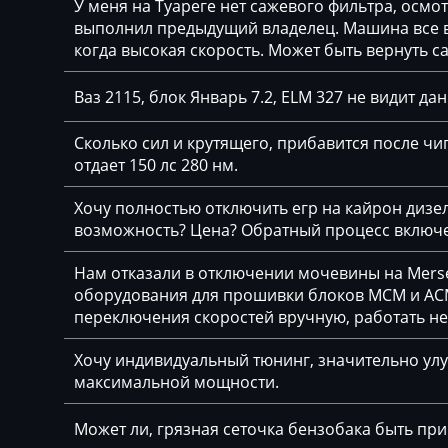
У меня на Туареге нет сажевого фильтра, осмо
Delphi DCM6.2
выполнил предыдущий владелец. Машина все вр
Claas
когда высокая скорость. Может быть вернуть с
DSG Temic
CMI
Marelli IAW4xx
Ваз 2115, блок Январь 7.2, ELM 327 не видит да
Comacchio
Marelli IAW7GV
Сколько сил и крутящего, прибавится после чип
Cupra
отдает 150 лс 280 нм.
Siemens PCR2.1
Dacia
Siemens PPD1.1-
Хочу полностью отключить егр на кайрон дизель,
Daewoo
возможность? Цена? Обратный процесс включе
Simos 10xx
DAF
Нам отказали в отключении мочевины на Merse
Simos 11xx
оборудования для прошивки блоков MCM и ACM
Daihatsu
переключения скоростей вручную, работать н
Simos 12xx
Dammann
Simos 18xx
Хочу индивидуальный тюнинг, значительно улу
Derways
максимальной мощности.
Simos 2xx
Deutz
Может ли, грязная сеточка бензобака быть пр
Simos 3xx