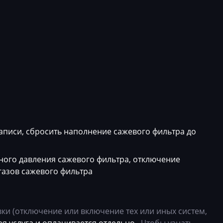
VM
Multivan
04L90605
34
Polo
04L90605
T6
04L90605
1
04L90605
4
04L90605
6
04L90605
4
04L90605
записи, сбросить наполнение сажевого фильтра до
4
04L90605
4
04L90605
ого давления сажевого фильтра, отключение
газов сажевого фильтра
04
04L90605
14
04L90605
и (отключение или включение тех или иных систем,
20
04L90605