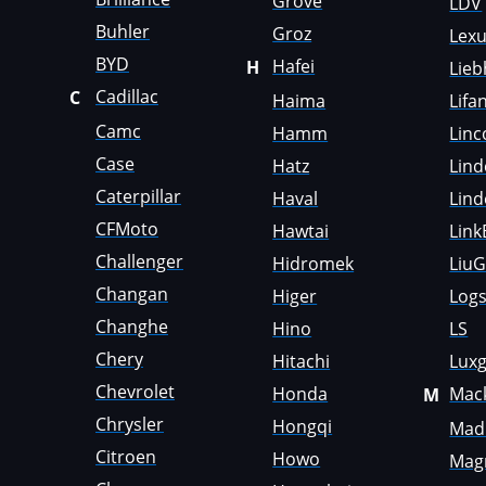
Grove
LDV
Genset
Buhler
Groz
Lex
GMC
BYD
Hafei
H
Lieb
Cadillac
C
Great Wall
Haima
Lifa
Camc
Hamm
Linc
Grove
Case
Hatz
Lind
Groz
Caterpillar
Haval
Lind
Hafei
CFMoto
Hawtai
Link
Challenger
Hidromek
Liu
Haima
Changan
Higer
Logs
Hamm
Changhe
Hino
LS
Hatz
Chery
Hitachi
Lux
Haval
Chevrolet
Honda
Mac
M
Chrysler
Hongqi
Madi
Hawtai
Citroen
Howo
Mag
Hidromek