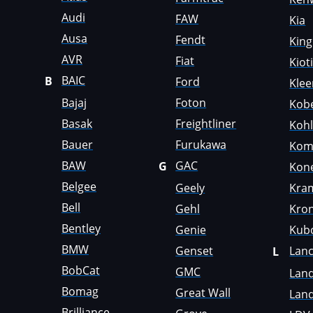
Farmtrac
Audi
FAW
Kia
FAW
Ausa
Fendt
Kin
Fendt
AVR
Fiat
Kiot
BAIC
B
Ford
Kle
Fiat
Bajaj
Foton
Kob
Ford
Basak
Freightliner
Kohl
Foton
Bauer
Furukawa
Kom
Freightliner
BAW
GAC
G
Kon
Belgee
Geely
Kra
Furukawa
Bell
Gehl
Kro
GAC
Bentley
Genie
Kub
Geely
BMW
Genset
Lanc
L
BobCat
Gehl
GMC
Lan
Bomag
Great Wall
Land
Genie
Brilliance