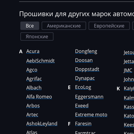
Dewulf
Simos 4xx
Dieci
Прошивки для других марок автом
Simos 7xx
Dodge
Все
Американские
Европейские
Simos 9xx
Dongfeng
Японские
Doosan
Acura
Dongfeng
A
Jeto
Doppstadt
Doosan
AebiSchmidt
Jett
Dynapac
Doppstadt
Agco
JMC
Dynapac
Agrifac
Joh
EcoLog
EcoLog
E
Albach
Kaiy
K
Eggersmann
Alfa Romeo
Eggersmann
Kal
Exeed
Arbos
Exeed
Kas
Extreme moto
Artec
Extreme moto
Kat
AshokLeyland
Faresin
F
Kees
Faresin
Atlas
Farmtrac
Ken