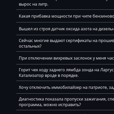
вырос на литр.
Cadillac
Bosch MED(C)17.
17.5.21
Camc
Какая прибавка мощности при чипе бензинов
Bosch MED17.1.
Case
Вышел из строя датчик оксида азота на дизельн
Bosch MED17.1.6
Caterpillar
Сейчас многие выдают сертификаты на прошивк
Bosch MED17.5.
CFMoto
остальных?
Bosch MED17.5.
Challenger
При отключении вихревых заслонок у меня част
Bosch MED17.5.
Changan
Bosch MED9.1.x
Горит чек коду заднего лямбда зонда на Ларгу
Changhe
Катализатор вроде в порядке.
Bosch MED9.5.x
Chery
Хочу отключить иммобилайзер на патриоте, за
BOSCH MG1CA8
Chevrolet
Bosch MG1CS00
Диагностика показала пропуски зажигания, спе
Chrysler
программа, можно исправить?
Delphi DCM3.7
Citroen