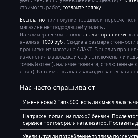
увеличение или уменьшение мощности) -
Платна
Basak
Bosch EDC17CP
стоимость работ,
создайте заявку
.
Bauer
Bosch EDC17CP
Бесплатно
при покупке прошивок: пересчет кон
магазине нет подходящей утилиты.
BAW
Bosch EDC17CP
На коммерческой основе
анализ прошивки
выпо
Belgee
Bosch EDC17CP
анализа:
1000 руб
. Скидка в размере стоимости 
прошивки из магазина АДАКТ. В анализ прошивк
Bell
Bosch EDC17U0
изменения в заводской софт, отключены ли коды
Bentley
Bosch EDC17U0
точный ответ), наличие тюнинга, отключенные с
ответ). В стоимость анализавходит заводской сто
BMW
Bosch M3.8.x (M5
Нас часто спрашивают
BobCat
Bosch MD1CP00
Bomag
BOSCH MD1CS0
У меня новый Tank 500, есть ли смысл делать 
Brilliance
Bosch ME(D)7.1.
На трассе 'попал' на плохой бензин. После это
Buhler
Bosch ME(D)7.5.
сервисе приговорили катализатор. Поставить
BYD
Bosch ME17.5.6
Увеличится ли потребление топлива после уста