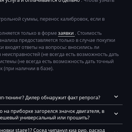
я услуга и оплачивается отдельно
. Чтобы узнать
24
44
трольной суммы, перенос калибровок, если в
54
лняется только в форме
заявки
. Стоимость
74
анализа предоставляется только в случае покупки
и входят ответы на вопросы: вносились ли
1
 неисправностей (не всегда есть возможность дать
5
истемы (не всегда есть возможность дать точный
к (при наличии в базе).
.9.2)
4
04
чип-тюнинг? Дилер обнаружит факт репрога?
x
го на приборке загорелся значок двигателя, в
x
 дешевый универсальный или прошить?
новки stage1? Сосед чипанул киа рио, расход