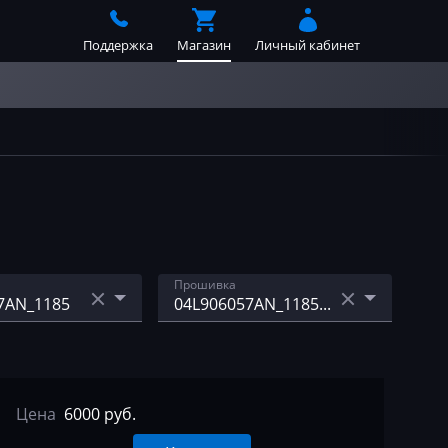
Поддержка
Магазин
Личный кабинет
Прошивка
6AF_5957
04L906057AN_1185_stage
1_egr&dpf_off
6AF_6207
04L906057AN_1185_std_d
Цена
6000 руб.
6AM_9970
pf_off.bin