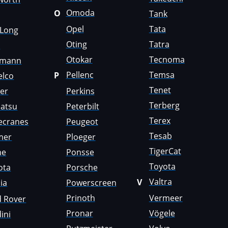
Omoda
O
Tank
Opel
Tata
gLong
Oting
Tatra
i
Otokar
Tecnoma
emann
Pellenc
Temsa
P
elco
Tenet
er
Perkins
Terberg
atsu
Peterbilt
Terex
ecranes
Peugeot
Tesab
mer
Ploeger
TigerCat
ne
Ponsse
Toyota
ota
Porsche
Valtra
V
ia
Powerscreen
Prinoth
Vermeer
d Rover
Pronar
Vögele
ini