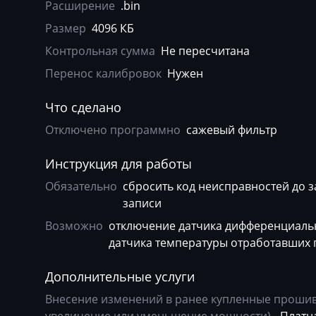
Agrifac
Bosch EDC15V-
Расширение
.bin
Размер
4096 КБ
Albach
Bosch EDC16CP
Контрольная сумма
Не пересчитана
Alfa Romeo
Bosch EDC16U1
Перенос калибровок
Нужен
Arbos
Bosch EDC16U3
Что сделано
Artec
Bosch EDC16U3
Отключено программно
сажевый фильтр
AshokLeyland
Bosch EDC17C4
Инструкция для работы
Atlas
Bosch EDC17C5
Обязательно
сбросить код неисправностей до 
Audi
Bosch EDC17C6
записи
Ausa
Bosch EDC17C7
Возможно
отключение датчика дифференциальн
датчика температуры отработавших 
AVR
Bosch EDC17CP
BAIC
Bosch EDC17CP
Дополнительные услуги
Внесение изменений в ранее купленные прошивк
Bajaj
Bosch EDC17CP