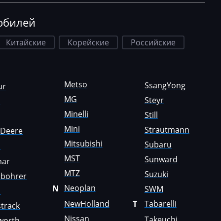
обилей
Китайские
Корейские
Российские
Metso
SsangYong
ur
MG
Steyr
a
Minelli
Still
Mini
Strautmann
nDeere
Mitsubishi
Subaru
i
MST
Sunward
mar
MTZ
Suzuki
sbohrer
Neoplan
N
SWM
o
NewHolland
Tabarelli
T
track
Nissan
Takeuchi
worth