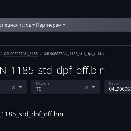
 специалистов
Партнерам
/
04L906057AN_1185
/
04L906057AN_1185_std_dpf_off.bin
1185_std_dpf_off.bin
Модель
Версия
5.5-7.29
Caravelle
04L90605
Crafter
04L90605
185_std_dpf_off.bin
Golf
04L90605