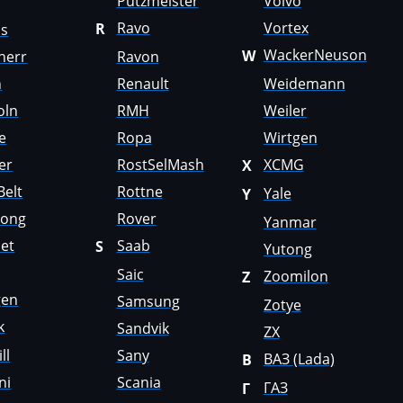
Putzmeister
Volvo
Ravo
Vortex
R
us
WackerNeuson
W
herr
Ravon
n
Renault
Weidemann
oln
RMH
Weiler
e
Ropa
Wirtgen
er
RostSelMash
XCMG
X
Belt
Rottne
Yale
Y
Gong
Rover
Yanmar
et
Saab
S
Yutong
Saic
Zoomilon
Z
gen
Samsung
Zotye
k
Sandvik
ZX
ll
Sany
ВАЗ (Lada)
В
ni
Scania
ГАЗ
Г