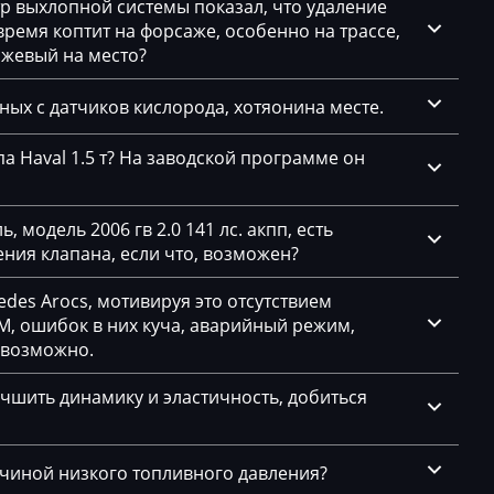
тр выхлопной системы показал, что удаление
емя коптит на форсаже, особенно на трассе,
ажевый на место?
нных с датчиков кислорода, хотяонина месте.
а Haval 1.5 т? На заводской программе он
1.5
 модель 2006 гв 2.0 141 лс. акпп, есть
ния клапана, если что, возможен?
des Arocs, мотивируя это отсутствием
, ошибок в них куча, аварийный режим,
евозможно.
чшить динамику и эластичность, добиться
ичиной низкого топливного давления?