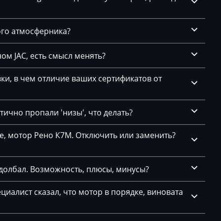
1-
ого атмосферника?
27
ом JAC, есть смысл менять?
1(62)
и, в чем отличие ваших сертификатов от
2
25
ично пропали 'низы', что делать?
26
се, мотор Рено К7М. Отключить или заменить?
долбал. Возможность, плюсы, минусы?
11
1
циалист сказал, что мотор в порядке, виновата