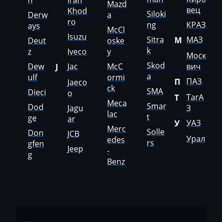
n
Iran
Mazd
вец
Khod
Mazda
Siloki
Derw
a
ro
ng
КРАЗ
ays
McCl
McCloskey
Isuzu
Sitra
МАЗ
М
Deut
oske
k
McCormick
z
Iveco
y
Моск
Skod
Dew
Jac
McC
вич
J
Mecalac
a
ulf
ormi
ПАЗ
П
Jaeco
ck
Mercedes-Benz
SMA
Dieci
o
ТагА
Т
Meca
Smar
Dod
Mercury
Jagu
З
lac
t
ge
ar
УАЗ
У
Merlo
Merc
Solle
Don
JCB
Урал
edes
rs
gfen
Metso
Jeep
-
g
Benz
MG
Minelli
Mini
Mitsubishi