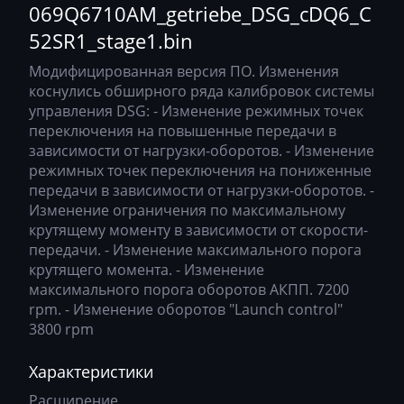
e1.bin
Atlas
0693y590AM_getriebe_DSG_DD3y C90S
069Q6710AM_getriebe_DSG_cDQ6_C
Bosch EDC17C46
52SR1_stage1.bin
Audi
0694b110AM_getriebe_DSG_OI4b C18S
Bosch EDC17C54
Модифицированная версия ПО. Изменения
Ausa
0695k020AM_getriebe_DSG_DD5k_C21S
коснулись обширного ряда калибровок системы
Bosch EDC17C64
AVR
управления DSG: - Изменение режимных точек
0696d300AM_getriebe_DSG_OJ6d C90S
переключения на повышенные передачи в
Bosch EDC17C74
BAIC
0696d330AM_getriebe_DSG_OJ6d C90S
зависимости от нагрузки-оборотов. - Изменение
Bosch EDC17CP04
режимных точек переключения на пониженные
Bajaj
0696d600AM_getriebe_DSG_OJ6d C90S
передачи в зависимости от нагрузки-оборотов. -
Bosch EDC17CP14
Изменение ограничения по максимальному
Basak
0696e330AM_getriebe_DSG_DD6e_C90S
крутящему моменту в зависимости от скорости-
Bosch EDC17CP20
Bauer
0696f670AM_getriebe_DSG_sb6f C26S
передачи. - Изменение максимального порога
крутящего момента. - Изменение
Bosch EDC17CP24
BAW
0696h210AM_getriebe_DSG_OI6h_C23SR1
максимального порога оборотов АКПП. 7200
Bosch EDC17CP44
rpm. - Изменение оборотов "Launch control"
Belgee
0696h300AM_getriebe_DSG_OI6h C90S
3800 rpm
Bosch EDC17CP54
Bell
0697T050AM_getriebe_DSG_OJ7T_C06R1
Характеристики
Bosch EDC17CP74
Bentley
069D8610AM_getriebe_DSG_cDD8_C34SR1
Расширение