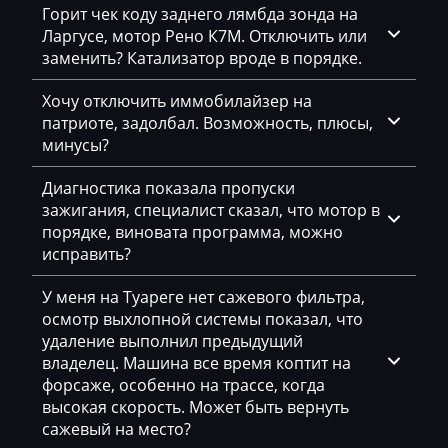
Dynapac
Горит чек коду заднего лямбда зонда на
Ларгусе, мотор Рено К7М. Отключить или
EcoLog
заменить? Катализатор вроде в порядке.
Eggersmann
Хочу отключить иммобилайзер на
Exeed
патриоте, задолбал. Возможность, плюсы,
минусы?
Extreme moto
Диагностика показала пропуски
Faresin
зажигания, специалист сказал, что мотор в
Farmtrac
порядке, виновата программа, можно
исправить?
FAW
У меня на Туареге нет сажевого фильтра,
Fendt
осмотр выхлопной системы показал, что
удаление выполнил предыдущий
Fiat
владелец. Машина все время коптит на
Ford
форсаже, особенно на трассе, когда
высокая скорость. Может быть вернуть
Foton
сажевый на место?