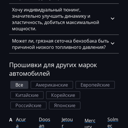
Haima
Хочу индивидуальный тюнинг,
Hamm
значительно улучшить динамику и
эластичность, добиться максимальной
Hatz
мощности.
Haval
Может ли, грязная сеточка бензобака быть
причиной низкого топливного давления?
Hawtai
Hidromek
Прошивки для других марок
Higer
автомобилей
Hino
Все
Американские
Европейские
Hitachi
Китайские
Корейские
Honda
Российские
Японские
Hongqi
Acur
Doos
Jetou
Solm
A
Merc
Howo
a
an
r
ec
ury