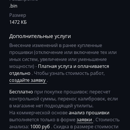
Bosch EDC17U01
BMW
069E8600AM_getriebe_DSG_rJE8 C34SR1
.bin
Bosch EDC17U05
Размер
BobCat
069FO010AM_getriebe_DSG_rJFO C62S
1472 КБ
Bosch M3.8.x (M5.9.2)
Bomag
069H5410AM_getriebe_DSG_cDH5_C36SR1
Bosch MD1CP004
Дополнительные услуги
Brilliance
069LR610AM_getriebe_DSG_DDLR C65S
BOSCH MD1CS004
Внесение изменений в ранее купленные
Buhler
069Q6610AM_getriebe_DSG_cDQ6 C45SR1
прошивки (отключение или включение тех или
Bosch ME(D)7.1.x
иных систем, увеличение или уменьшение
BYD
069Q6700AM_getriebe_DSG_DDQ6 C52SR1
мощности) -
Платная услуга и оплачивается
Bosch ME(D)7.5.x
Cadillac
069Q6710AM_getriebe_DSG_cDQ6_C52SR1
отдельно
. Чтобы узнать стоимость работ,
Bosch ME17.5.6
создайте заявку
.
Camc
069R5630AM_getriebe_DSG_cJR5 C45SR1
Bosch MED(C)17.1-17.5.21
Бесплатно
при покупке прошивок: пересчет
Case
069R6610AM___getriebe_DSG_rJR6 C65S
контрольной суммы, перенос калибровок, если
Bosch MED17.1.27
Caterpillar
069XG600AM_getriebe_DSG_OJXG C65S
в магазине нет подходящей утилиты.
Bosch MED17.1.61(62)
На коммерческой основе
анализ прошивки
CFMoto
069Y1300AM_getriebe_DSG_DDY1_C45SR1
выполняется только в форме
заявки
. Стоимость
Bosch MED17.5.2
Challenger
0CW300040H_0606_OJPX_MJ743
анализа:
1000 руб
. Скидка в размере стоимости