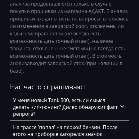
Bosch MED17.5.25
анализа предоставляется только в случае
Changan
0CW300041Q_1601_OJAE_MJ743
покупки прошивки из магазина АДАКТ. В анализ
Bosch MED17.5.26
прошивки входят ответы на вопросы: вносились
Changhe
0CW300041Q_1604_cJAE_MJ743
ли изменения в заводской софт, отключены ли
Bosch MED9.1.x
Chery
0CW300043B_1601_OJEG_MJ743
коды неисправностей (не всегда есть
Bosch MED9.5.x
возможность дать точный ответ), наличие
Chevrolet
0CW300047E_5260_OJFZ_C52MR1
тюнинга, отключенные системы (не всегда есть
BOSCH MG1CA811
Chrysler
0CW300047E_5261_OJFZ_C52MR1
возможность дать точный ответ). В стоимость
Bosch MG1CS001
анализавходит заводской сток (при наличии в
Citroen
0CW300047F_5261_ODGA_C52MR1
базе).
Delphi DCM3.7
Claas
0CW300047S_5214_OJHK_C52MR1
Нас часто спрашивают
Delphi DCM6.2
CMI
0CW300047S_5267_OJHK_C52MR1
DSG Temic
У меня новый Tank 500, есть ли смысл
Comacchio
69R5710AM_getriebe_DSG_UgR5_C52SR1
делать чип-тюнинг? Дилер обнаружит факт
Marelli IAW4xx
Cupra
v0693x590AM_getriebe_DSG_OJ3x_C90S
репрога?
Marelli IAW7GV
Dacia
v0693y530AM_getriebe_DSG_cD3yC21S
На трассе 'попал' на плохой бензин. После
Siemens PCR2.1
этого на приборке загорелся значок
Daewoo
v0693y590AM_getriebe_DSG_DD3y C90S