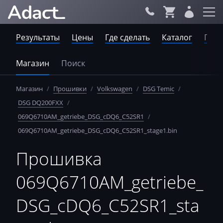
Результаты
Цены
Где сделать
Каталог
Пров
Магазин
Поиск
Магазин
/
Прошивки
/
Volkswagen
/
DSG Temic
/
DSG DQ200FXX
/
069Q6710AM_getriebe_DSG_cDQ6_C52SR1
/
069Q6710AM_getriebe_DSG_cDQ6_C52SR1_stage1.bin
Прошивка
069Q6710AM_getriebe_
DSG_cDQ6_C52SR1_sta