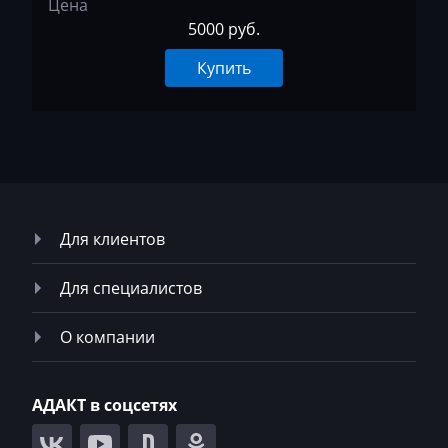
Цена
5000 руб.
MST
Купить
MTZ
Neoplan
NewHolland
Nissan
Omoda
Для клиентов
Opel
Для специалистов
Oting
О компании
Otokar
Pellenc
АДАКТ в соцсетях
Perkins