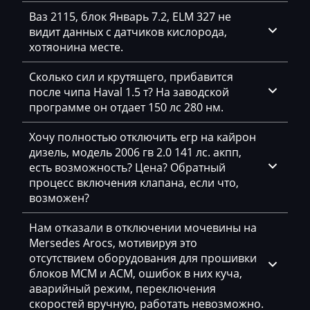
Freightliner
Ваз 2115, блок Январь 7.2, ELM 327 не
видит данных с датчиков кислорода,
Furukawa
хотяонина месте.
GAC
Сколько сил и крутящего, прибавится
Geely
после чипа Haval 1.5 т? На заводской
программе он отдает 150 лс 280 нм.
Gehl
Хочу полностью отключить егр на кайрон
Genie
дизель, модель 2006 гв 2.0 141 лс. акпп,
Genset
есть возможность? Цена? Обратный
процесс включения клапана, если что,
GMC
возможен?
Great Wall
Нам отказали в отключении мочевины на
Grove
Mersedes Arocs, мотивируя это
отсутствием оборудования для прошивки
Groz
блоков MCM и ACM, ошибок в них куча,
аварийный режим, переключения
Hafei
скоростей вручную, работать невозможно.