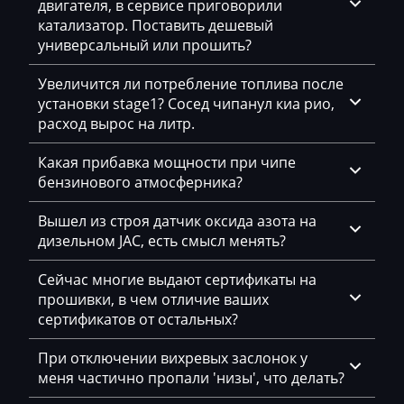
двигателя, в сервисе приговорили
Siemens PPD1.1-1.5
катализатор. Поставить дешевый
DAF
v0696e320AM___getriebe_DSG_cD6e_C90S
универсальный или прошить?
Simos 10xx
Daihatsu
v069A9300AM___getriebe_DSG_cDA9 C90S
Увеличится ли потребление топлива после
Simos 11xx
Dammann
v069A9700AM_getriebe_DSG_cDA9 C26S
установки stage1? Сосед чипанул киа рио,
Simos 12xx
расход вырос на литр.
Derways
v069Q6630AM_getriebe_DSG_cDQ6_C65S
Simos 18xx
Какая прибавка мощности при чипе
Deutz
бензинового атмосферника?
Simos 2xx
Dewulf
Вышел из строя датчик оксида азота на
Simos 3xx
Dieci
дизельном JAC, есть смысл менять?
Simos 4xx
Dodge
Сейчас многие выдают сертификаты на
Simos 7xx
прошивки, в чем отличие ваших
Dongfeng
сертификатов от остальных?
Simos 9xx
Doosan
При отключении вихревых заслонок у
Doppstadt
меня частично пропали 'низы', что делать?