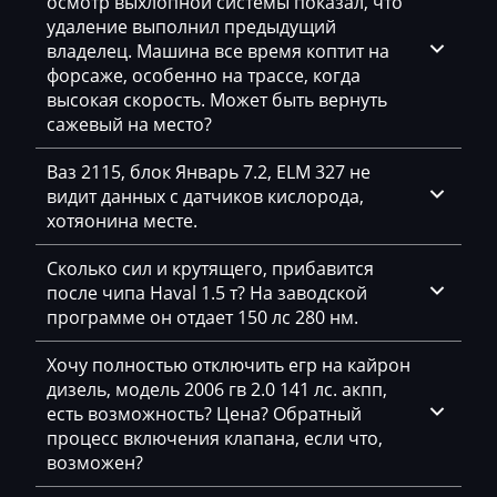
осмотр выхлопной системы показал, что
GAC
удаление выполнил предыдущий
владелец. Машина все время коптит на
Geely
форсаже, особенно на трассе, когда
Gehl
высокая скорость. Может быть вернуть
сажевый на место?
Genie
Ваз 2115, блок Январь 7.2, ELM 327 не
Genset
видит данных с датчиков кислорода,
хотяонина месте.
GMC
Great Wall
Сколько сил и крутящего, прибавится
после чипа Haval 1.5 т? На заводской
Grove
программе он отдает 150 лс 280 нм.
Groz
Хочу полностью отключить егр на кайрон
дизель, модель 2006 гв 2.0 141 лс. акпп,
Hafei
есть возможность? Цена? Обратный
Haima
процесс включения клапана, если что,
возможен?
Hamm