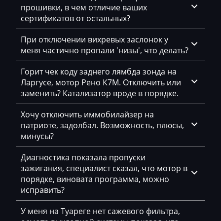
Eggersmann
прошивки, в чем отличие ваших
сертификатов от остальных?
Exeed
Extreme moto
При отключении вихревых заслонок у
меня частично пропали 'низы', что делать?
Faresin
Горит чек коду заднего лямбда зонда на
Farmtrac
Ларгусе, мотор Рено К7М. Отключить или
заменить? Катализатор вроде в порядке.
FAW
Fendt
Хочу отключить иммобилайзер на
патриоте, задолбал. Возможность, плюсы,
Fiat
минусы?
Ford
Диагностика показала пропуски
зажигания, специалист сказал, что мотор в
Foton
порядке, виновата программа, можно
Freightliner
исправить?
Furukawa
У меня на Туареге нет сажевого фильтра,