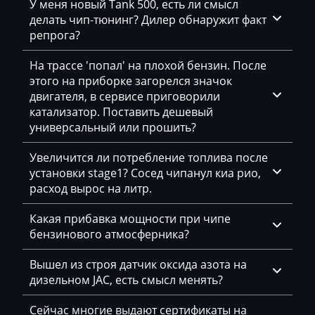
У меня новый Tank 500, есть ли смысл
Simos 11xx
делать чип-тюнинг? Дилер обнаружит факт
Dammann
v069A9700AM_getriebe_DSG_cDA9 C26S
репрога?
Simos 12xx
Derways
v069Q6630AM_getriebe_DSG_cDQ6_C65S
На трассе 'попал' на плохой бензин. После
Simos 18xx
Deutz
этого на приборке загорелся значок
Simos 2xx
двигателя, в сервисе приговорили
Dewulf
катализатор. Поставить дешевый
Simos 3xx
универсальный или прошить?
Dieci
Simos 4xx
Dodge
Увеличится ли потребление топлива после
установки stage1? Сосед чипанул киа рио,
Simos 7xx
Dongfeng
расход вырос на литр.
Simos 9xx
Doosan
Какая прибавка мощности при чипе
бензинового атмосферника?
Doppstadt
Dynapac
Вышел из строя датчик оксида азота на
дизельном JAC, есть смысл менять?
EcoLog
Сейчас многие выдают сертификаты на