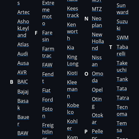
s
Extre
Sun
Kees
MTZ
me
Jetour
Artec
ward
track
mot
Neo
N
Asho
Suzu
Jetta
o
Ken
plan
kLeyl
ki
wort
Fare
F
JMC
New
and
SWM
h
sin
Holla
Atlas
JohnDeere
Taba
T
Kia
nd
Farm
Audi
relli
trac
King
Niss
Kaiyi
Ausa
Take
Long
an
FAW
Kalmar
uchi
AVR
Kioti
Omo
O
Fend
Tank
da
t
Kassbohrer
BAIC
B
Klee
Tata
man
Opel
Fiat
Bajaj
Kato
n
Tatra
Otin
Ford
Basa
Keestrack
Kobe
g
Tecn
k
Foto
lco
oma
Otok
n
Kenworth
Baue
Kohl
ar
Tem
r
Freig
er
Kia
sa
Pelle
P
htlin
BAW
Kom
nc
er