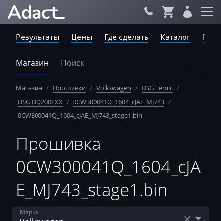
Результаты
Цены
Где сделать
Каталог
Пров
Магазин
Поиск
Магазин
/
Прошивки
/
Volkswagen
/
DSG Temic
/
DSG DQ200FXX
/
0CW300041Q_1604_cJAE_MJ743
/
0CW300041Q_1604_cJAE_MJ743_stage1.bin
Прошивка
0CW300041Q_1604_cJA
E_MJ743_stage1.bin
Марка