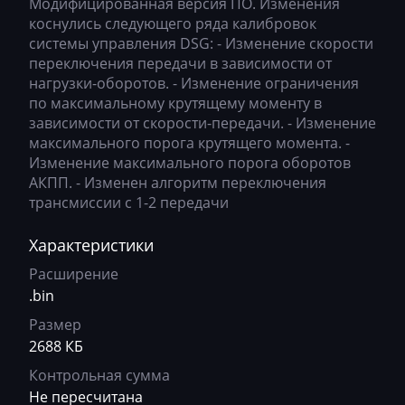
Модифицированная версия ПО. Изменения
Ausa
0695k020AM_getriebe_DSG_DD5k_C21S
коснулись следующего ряда калибровок
Bosch EDC17C64
AVR
системы управления DSG: - Изменение скорости
0696d300AM_getriebe_DSG_OJ6d C90S
переключения передачи в зависимости от
Bosch EDC17C74
BAIC
0696d330AM_getriebe_DSG_OJ6d C90S
нагрузки-оборотов. - Изменение ограничения
Bosch EDC17CP04
по максимальному крутящему моменту в
Bajaj
0696d600AM_getriebe_DSG_OJ6d C90S
зависимости от скорости-передачи. - Изменение
Bosch EDC17CP14
максимального порога крутящего момента. -
Basak
0696e330AM_getriebe_DSG_DD6e_C90S
Изменение максимального порога оборотов
Bosch EDC17CP20
Bauer
0696f670AM_getriebe_DSG_sb6f C26S
АКПП. - Изменен алгоритм переключения
трансмиссии с 1-2 передачи
Bosch EDC17CP24
BAW
0696h210AM_getriebe_DSG_OI6h_C23SR1
Bosch EDC17CP44
Характеристики
Belgee
0696h300AM_getriebe_DSG_OI6h C90S
Bosch EDC17CP54
Расширение
Bell
0697T050AM_getriebe_DSG_OJ7T_C06R1
.bin
Bosch EDC17CP74
Bentley
069D8610AM_getriebe_DSG_cDD8_C34SR1
Размер
Bosch EDC17U01
2688 КБ
BMW
069E8600AM_getriebe_DSG_rJE8 C34SR1
Bosch EDC17U05
Контрольная сумма
BobCat
069FO010AM_getriebe_DSG_rJFO C62S
Не пересчитана