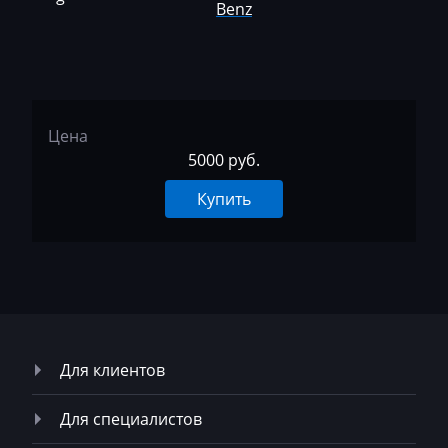
Benz
Neoplan
NewHolland
Nissan
Цена
Omoda
5000 руб.
Opel
Купить
Oting
Otokar
Pellenc
Perkins
Для клиентов
Peterbilt
Peugeot
Для специалистов