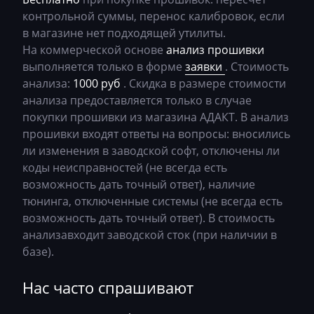
Bosch MED9.1.x
контрольной суммы, перенос калибровок, если
Chery
0CW300043B_1601_OJEG_MJ743
в магазине нет подходящей утилиты.
Bosch MED9.5.x
Chevrolet
0CW300047E_5260_OJFZ_C52MR1
На коммерческой основе
анализ прошивки
BOSCH MG1CA811
выполняется только в форме
заявки
. Стоимость
Chrysler
0CW300047E_5261_OJFZ_C52MR1
анализа:
1000 руб
. Скидка в размере стоимости
Bosch MG1CS001
Citroen
0CW300047F_5261_ODGA_C52MR1
анализа предоставляется только в случае
Delphi DCM3.7
покупки прошивки из магазина АДАКТ. В анализ
Claas
0CW300047S_5214_OJHK_C52MR1
прошивки входят ответы на вопросы: вносились
Delphi DCM6.2
CMI
ли изменения в заводской софт, отключены ли
0CW300047S_5267_OJHK_C52MR1
коды неисправностей (не всегда есть
DSG Temic
Comacchio
69R5710AM_getriebe_DSG_UgR5_C52SR1
возможность дать точный ответ), наличие
Marelli IAW4xx
тюнинга, отключенные системы (не всегда есть
Cupra
v0693x590AM_getriebe_DSG_OJ3x_C90S
возможность дать точный ответ). В стоимость
Marelli IAW7GV
Dacia
v0693y530AM_getriebe_DSG_cD3yC21S
анализавходит заводской сток (при наличии в
Siemens PCR2.1
базе).
Daewoo
v0693y590AM_getriebe_DSG_DD3y C90S
Siemens PPD1.1-1.5
DAF
Нас часто спрашивают
v0696e320AM___getriebe_DSG_cD6e_C90S
Simos 10xx
Daihatsu
v069A9300AM___getriebe_DSG_cDA9 C90S