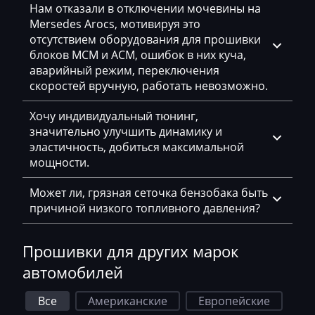
Нам отказали в отключении мочевины на
Hatz
Mersedes Arocs, мотивируя это
Haval
отсутствием оборудования для прошивки
блоков MCM и ACM, ошибок в них куча,
Hawtai
аварийный режим, переключения
скоростей вручную, работать невозможно.
Hidromek
Хочу индивидуальный тюнинг,
Higer
значительно улучшить динамику и
Hino
эластичность, добиться максимальной
мощности.
Hitachi
Может ли, грязная сеточка бензобака быть
Honda
причиной низкого топливного давления?
Hongqi
Прошивки для других марок
Howo
автомобилей
Huanghai
Все
Американские
Европейские
Hummer