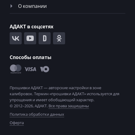
Ploeger
О компании
Ponsse
Porsche
АДАКТ в соцсетях
Powerscreen
Prinoth
Способы оплаты
Pronar
Putzmeister
Ravo
Ravon
Renault
© 2012–2026, АДАКТ.
Все права защищены
Политика обработки данных
RMH
Оферта
Ropa