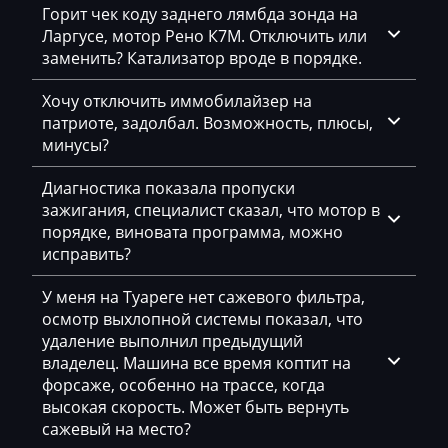
Dynapac
Горит чек коду заднего лямбда зонда на
Ларгусе, мотор Рено К7М. Отключить или
EcoLog
заменить? Катализатор вроде в порядке.
Eggersmann
Хочу отключить иммобилайзер на
Exeed
патриоте, задолбал. Возможность, плюсы,
минусы?
Extreme moto
Диагностика показала пропуски
Faresin
зажигания, специалист сказал, что мотор в
Farmtrac
порядке, виновата программа, можно
исправить?
FAW
У меня на Туареге нет сажевого фильтра,
Fendt
осмотр выхлопной системы показал, что
удаление выполнил предыдущий
Fiat
владелец. Машина все время коптит на
Ford
форсаже, особенно на трассе, когда
высокая скорость. Может быть вернуть
Foton
сажевый на место?