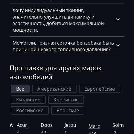
Haima
Хочу индивидуальный тюнинг,
Hamm
значительно улучшить динамику и
эластичность, добиться максимальной
Hatz
мощности.
Haval
Может ли, грязная сеточка бензобака быть
причиной низкого топливного давления?
Hawtai
Hidromek
Прошивки для других марок
Higer
автомобилей
Hino
Все
Американские
Европейские
Hitachi
Китайские
Корейские
Honda
Российские
Японские
Hongqi
Acur
Doos
Jetou
Solm
A
Merc
Howo
a
an
r
ec
ury