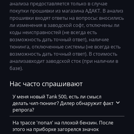
140hp_v0698S0102ea_DSG_nA8S_02E300050M
Bosch MED17.5.25
анализа предоставляется только в случае
Changan
покупки прошивки из магазина АДАКТ. В анализ
247hp_v069080702ea_DSG_FG3Q_0702E300046
Bosch MED17.5.26
прошивки входят ответы на вопросы: вносились
Changhe
K
ли изменения в заводской софт, отключены ли
Bosch MED9.1.x
Chery
247hp_v0697P0502ea_DSG_HG7P_02E300011CC
коды неисправностей (не всегда есть
Bosch MED9.5.x
возможность дать точный ответ), наличие
Chevrolet
v0697B0202ea_getriebe_DSG_cQ7B
тюнинга, отключенные системы (не всегда есть
BOSCH MG1CA811
Chrysler
возможность дать точный ответ). В стоимость
v069D10202ec_getriebe_DSG_cKD1_F31S
Bosch MG1CS001
анализавходит заводской сток (при наличии в
Citroen
v069D22302ec_getriebe_DSG_OcD2 F31S
базе).
Delphi DCM3.7
Claas
v069M50102ec__getriebe_DSG_UDM5 F35S
Нас часто спрашивают
Delphi DCM6.2
CMI
v069M50202ec_getriebe_DSG_UDM5 F35S
DSG Temic
У меня новый Tank 500, есть ли смысл
Comacchio
v069X41302ec_getriebe_DSG_UDX4 F40S
делать чип-тюнинг? Дилер обнаружит факт
Marelli IAW4xx
Cupra
репрога?
Marelli IAW7GV
Dacia
На трассе 'попал' на плохой бензин. После
Siemens PCR2.1
этого на приборке загорелся значок
Daewoo