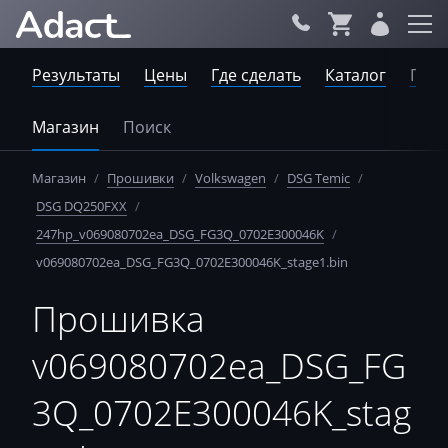
Результаты
Цены
Где сделать
Каталог
Пров
Магазин
Поиск
Магазин
/
Прошивки
/
Volkswagen
/
DSG Temic
/
DSG DQ250FXX
/
247hp_v069080702ea_DSG_FG3Q_0702E300046K
/
v069080702ea_DSG_FG3Q_0702E300046K_stage1.bin
Прошивка
v069080702ea_DSG_FG
3Q_0702E300046K_stag