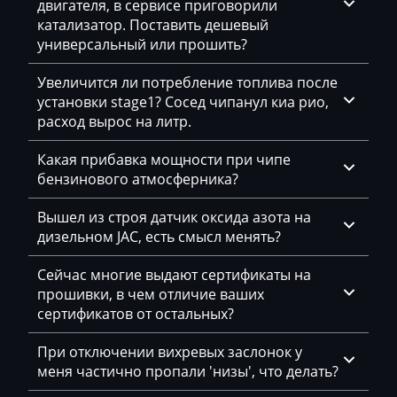
двигателя, в сервисе приговорили
Siemens PPD1.1-1.5
катализатор. Поставить дешевый
DAF
универсальный или прошить?
Simos 10xx
Daihatsu
Увеличится ли потребление топлива после
Simos 11xx
Dammann
установки stage1? Сосед чипанул киа рио,
Simos 12xx
расход вырос на литр.
Derways
Simos 18xx
Какая прибавка мощности при чипе
Deutz
бензинового атмосферника?
Simos 2xx
Dewulf
Вышел из строя датчик оксида азота на
Simos 3xx
Dieci
дизельном JAC, есть смысл менять?
Simos 4xx
Dodge
Сейчас многие выдают сертификаты на
Simos 7xx
прошивки, в чем отличие ваших
Dongfeng
сертификатов от остальных?
Simos 9xx
Doosan
При отключении вихревых заслонок у
Doppstadt
меня частично пропали 'низы', что делать?