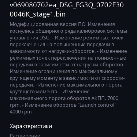
n
Atlas
0696N0102ea_getriebe_DSG_CF6N_02E300043R
v069080702ea_DSG_FG3Q_0702E30
Bosch EDC17C46
0046K_stage1.bin
Audi
0696O0202ea_getriebe_DSG_nA6O
Bosch EDC17C54
Модифицированная версия ПО. Изменения
Ausa
0696R9702ea_getriebe_DSG_ZG6R
коснулись обширного ряда калибровок системы
Bosch EDC17C64
AVR
управления DSG: - Изменение режимных точек
0697A0102ea_getriebe_DSG_OL7A
переключения на повышенные передачи в
Bosch EDC17C74
BAIC
0697K0102ea_getriebe_DSG_nA7K
зависимости от нагрузки-оборотов. - Изменение
Bosch EDC17CP04
режимных точек переключения на пониженные
Bajaj
0697M0102ea_getriebe_DSG_CF7M
передачи в зависимости от нагрузки-оборотов. -
Bosch EDC17CP14
Изменение ограничения по максимальному
Basak
0698J1802ea_getriebe_DSG_mF8J
крутящему моменту в зависимости от скорости-
Bosch EDC17CP20
Bauer
0698L0302ea_getriebe_DSG_cQ8L_02E300050C
передачи. - Изменение максимального порога
крутящего момента. - Изменение
Bosch EDC17CP24
BAW
0698w0302ec_getriebe_DSG_cT8w F27SR1
максимального порога оборотов АКПП. 7000
Bosch EDC17CP44
rpm. - Изменение оборотов "Launch control"
Belgee
0699A0102ea_getriebe_DSG_RD9A
4000 rpm
Bosch EDC17CP54
Bell
0699n3902ec_getriebe_DSG_UD9n F27SR1
Характеристики
Bosch EDC17CP74
Bentley
069C91702ec_getriebe_DSG_ghC9 F31S
Расширение