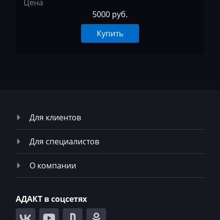
Цена
5000 руб.
MST
Купить
MTZ
Neoplan
NewHolland
Nissan
Omoda
Для клиентов
Opel
Для специалистов
Oting
О компании
Otokar
Pellenc
АДАКТ в соцсетях
Perkins