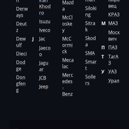
n
Iran
Mazd
вец
Khod
Mazda
Siloki
Derw
a
ro
ng
КРАЗ
ays
McCl
McCloskey
Isuzu
Sitra
МАЗ
М
Deut
oske
k
McCormick
z
Iveco
y
Моск
Skod
Dew
Jac
McC
вич
J
Mecalac
a
ulf
ormi
ПАЗ
П
Jaeco
ck
Mercedes-Benz
SMA
Dieci
o
ТагА
Т
Meca
Smar
Dod
Mercury
Jagu
З
lac
t
ge
ar
УАЗ
У
Merlo
Merc
Solle
Don
JCB
Урал
edes
rs
gfen
Metso
Jeep
-
g
Benz
MG
Minelli
Mini
Mitsubishi