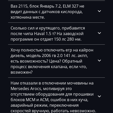
Freightliner
Ваз 2115, блок Январь 7.2, ELM 327 не
видит данных с датчиков кислорода,
Furukawa
хотяонина месте.
GAC
Сколько сил и крутящего, прибавится
Geely
после чипа Haval 1.5 т? На заводской
программе он отдает 150 лс 280 нм.
Gehl
Хочу полностью отключить егр на кайрон
Genie
дизель, модель 2006 гв 2.0 141 лс. акпп,
Genset
есть возможность? Цена? Обратный
процесс включения клапана, если что,
GMC
возможен?
Great Wall
Нам отказали в отключении мочевины на
Grove
Mersedes Arocs, мотивируя это
отсутствием оборудования для прошивки
Groz
блоков MCM и ACM, ошибок в них куча,
аварийный режим, переключения
Hafei
скоростей вручную, работать невозможно.