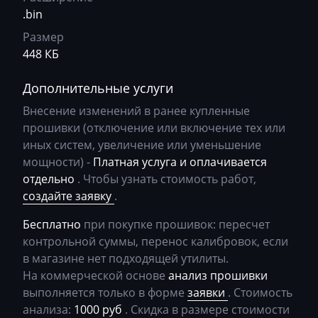
Bosch EDC17U01
BMW
069D61902ec_getriebe_DSG_chD6 F31S
.bin
Bosch EDC17U05
Размер
BobCat
069K61002ec_getriebe_DSG_cPK6 F35S
448 КБ
Bosch M3.8.x (M5.9.2)
Bomag
069K72202ec_getriebe_DSG_bWK7 F35S
Bosch MD1CP004
Дополнительные услуги
Brilliance
069K80802ec_getriebe_DSG_OhK8 F35S
BOSCH MD1CS004
Внесение изменений в ранее купленные
Buhler
069K81002ec_getriebe_DSG_OWK8 F35S
прошивки (отключение или включение тех или
Bosch ME(D)7.1.x
иных систем, увеличение или уменьшение
BYD
069K81602ec_getriebe_DSG_EWK8 F35S
мощности) -
Платная услуга и оплачивается
Bosch ME(D)7.5.x
Cadillac
069M42202ec_getriebe_DSG_cTM4 F35S
отдельно
. Чтобы узнать стоимость работ,
Bosch ME17.5.6
создайте заявку
.
Camc
0D9300014S_5201_iJYF_F52M
Bosch MED(C)17.1-17.5.21
Бесплатно
при покупке прошивок: пересчет
Case
0D9300043_5202-20241010-
контрольной суммы, перенос калибровок, если
195522_0D9300043_5202
Bosch MED17.1.27
Caterpillar
в магазине нет подходящей утилиты.
0D9300043_52020D9300043_5202_iJYP
Bosch MED17.1.61(62)
На коммерческой основе
анализ прошивки
CFMoto
выполняется только в форме
заявки
. Стоимость
140hp_v069091102ea_DSG_SO5E_02E300042H
Bosch MED17.5.2
Challenger
анализа:
1000 руб
. Скидка в размере стоимости