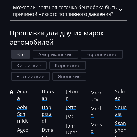
Hatz
Может ли, грязная сеточка бензобака быть
причиной низкого топливного давления?
Haval
Hawtai
Прошивки для других марок
Hidromek
автомобилей
Higer
Все
Американские
Европейские
Hino
Китайские
Корейские
Hitachi
Российские
Японские
Honda
Acur
Doos
Jetou
Solm
A
Merc
a
an
r
ec
Hongqi
ury
Aebi
Dop
Jetta
Soue
Merl
Howo
Sch
psta
ast
o
JMC
midt
dt
Huanghai
Ssan
Mets
John
Agco
Dyna
gYon
o
Deer
Hummer
pac
g