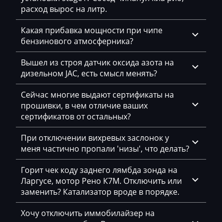
расход вырос на литр.
Simos 11xx
Dammann
Simos 12xx
Какая прибавка мощности при чипе
Derways
бензинового атмосферника?
Simos 18xx
Deutz
Вышел из строя датчик оксида азота на
Simos 2xx
Dewulf
дизельном JAC, есть смысл менять?
Simos 3xx
Dieci
Сейчас многие выдают сертификаты на
Simos 4xx
прошивки, в чем отличие ваших
Dodge
сертификатов от остальных?
Simos 7xx
Dongfeng
При отключении вихревых заслонок у
Simos 9xx
Doosan
меня частично пропали 'низы', что делать?
Doppstadt
Горит чек коду заднего лямбда зонда на
Ларгусе, мотор Рено К7М. Отключить или
Dynapac
заменить? Катализатор вроде в порядке.
EcoLog
Хочу отключить иммобилайзер на