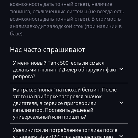
Bosch MED9.1.x
возможность дать точный ответ), наличие
Chery
тюнинга, отключенные системы (не всегда есть
Bosch MED9.5.x
возможность дать точный ответ). В стоимость
Chevrolet
анализавходит заводской сток (при наличии в
BOSCH MG1CA811
Chrysler
базе).
Bosch MG1CS001
Citroen
Нас часто спрашивают
Delphi DCM3.7
Claas
Delphi DCM6.2
У меня новый Tank 500, есть ли смысл
CMI
делать чип-тюнинг? Дилер обнаружит факт
DSG Temic
репрога?
Comacchio
Marelli IAW4xx
Cupra
На трассе 'попал' на плохой бензин. После
этого на приборке загорелся значок
Marelli IAW7GV
Dacia
двигателя, в сервисе приговорили
Siemens PCR2.1
катализатор. Поставить дешевый
Daewoo
универсальный или прошить?
Siemens PPD1.1-1.5
DAF
Увеличится ли потребление топлива после
Simos 10xx
Daihatsu
установки stage1? Сосед чипанул киа рио,