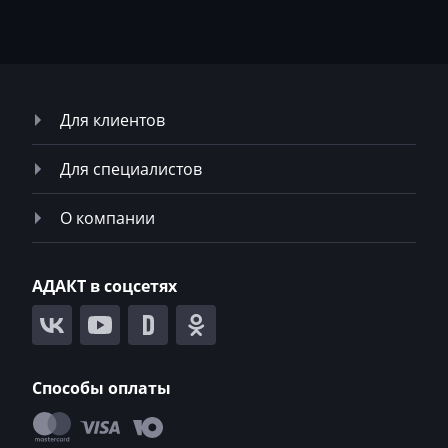
Neoplan
NewHolland
Nissan
Для клиентов
Omoda
Для специалистов
Opel
О компании
Oting
Otokar
АДАКТ в соцсетях
Pellenc
Perkins
Peterbilt
Способы оплаты
Peugeot