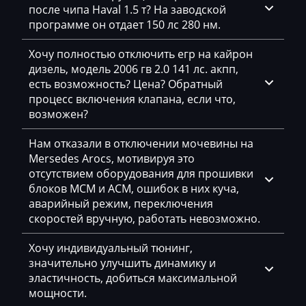
GAC
после чипа Haval 1.5 т? На заводской
программе он отдает 150 лс 280 нм.
Geely
Хочу полностью отключить егр на кайрон
Gehl
дизель, модель 2006 гв 2.0 141 лс. акпп,
есть возможность? Цена? Обратный
Genie
процесс включения клапана, если что,
Genset
возможен?
GMC
Нам отказали в отключении мочевины на
Mersedes Arocs, мотивируя это
Great Wall
отсутствием оборудования для прошивки
Grove
блоков MCM и ACM, ошибок в них куча,
аварийный режим, переключения
Groz
скоростей вручную, работать невозможно.
Hafei
Хочу индивидуальный тюнинг,
значительно улучшить динамику и
Haima
эластичность, добиться максимальной
Hamm
мощности.