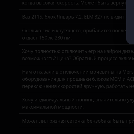
когда высокая скорость. Может быть вернуть 
KIA
Ваз 2115, блок Январь 7.2, ELM 327 не видит д
Land Rover
Сколько сил и крутящего, прибавится после чи
Lexus
отдает 150 лс 280 нм.
Lifan
Хочу полностью отключить егр на кайрон дизель,
Luxgen
возможность? Цена? Обратный процесс включе
Mazda
Нам отказали в отключении мочевины на Merse
оборудования для прошивки блоков MCM и ACM
Mercedes
переключения скоростей вручную, работать н
MINI
Хочу индивидуальный тюнинг, значительно улу
Mitsubishi
максимальной мощности.
Nissan
Может ли, грязная сеточка бензобака быть пр
Omoda