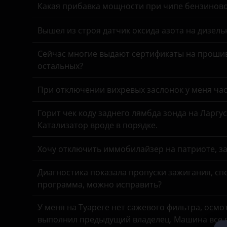
Great Wall (GWM)
Какая прибавка мощности при чипе бензинов
Haval
Вышел из строя датчик оксида азота на дизель
Hawtai
Сейчас многие выдают сертификаты на прошив
Honda
остальных?
Hummer
При отключении вихревых заслонок у меня час
Hyundai
Горит чек коду заднего лямбда зонда на Ларгу
Infiniti
Катализатор вроде в порядке.
Iveco
Хочу отключить иммобилайзер на патриоте, з
JAC
Диагностика показала пропуски зажигания, спе
Jaguar
программа, можно исправить?
Jeep
У меня на Туареге нет сажевого фильтра, осмо
выполнил предыдущий владелец. Машина все в
Kaiyi