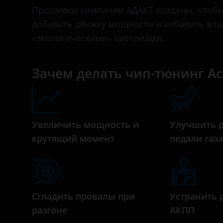
Bentley
Прошивки компании АДАКТ созданы, чтобы 
добавить движку мощности и избавить вл
BMW
«экологическими» системами.
Brilliance
BYD
Зачем делать чип-тюнинг Ac
Cadillac
Changan
Увеличить мощность и
Улучшить 
Chery
крутящий момент
педали газ
Chevrolet
Chrysler
Citroen
Сгладить провалы при
Устранить 
Daewoo
разгоне
АКПП