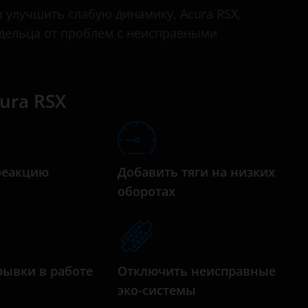
RDX
улучшить слабую динамику, Acura RSX,
адельца от проблем с неисправными
RL
RLX
RSX
ura RSX
TL
TLX
реакцию
Добавить тяги на низких
TSX
а
оборотах
ZDX
рывки в работе
Отключить неисправные
эко-системы