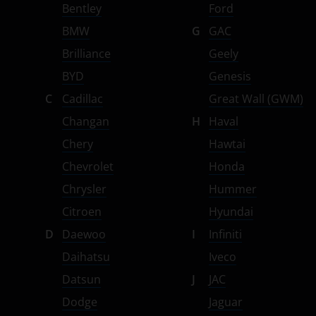
Bentley
Ford
Suzuki
BMW
G
GAC
Tank
Brilliance
Geely
Toyota
BYD
Genesis
Volkswagen
C
Cadillac
Great Wall (GWM)
Changan
H
Haval
Volvo
Chery
Hawtai
Vortex
Chevrolet
Honda
Zotye
Chrysler
Hummer
ZX
Citroen
Hyundai
D
Daewoo
I
Infiniti
ВАЗ (LADA)
Daihatsu
Iveco
ГАЗ
Datsun
J
JAC
ЗАЗ
Dodge
Jaguar