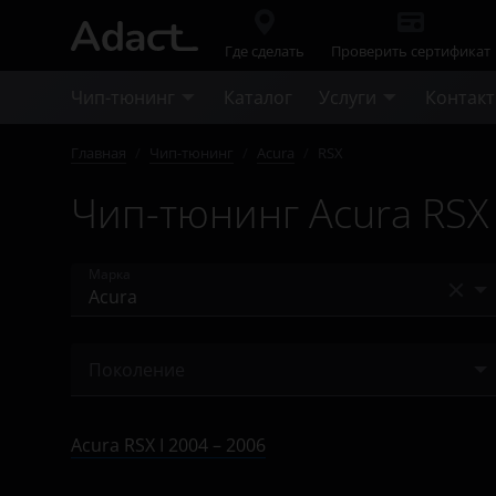
Где сделать
Проверить сертификат
Чип-тюнинг
Каталог
Услуги
Контак
Главная
/
Чип-тюнинг
/
Acura
/
RSX
Чип-тюнинг Acura RSX
Марка
Acura
Поколение
Alfa Romeo
I 2004 – 2006
Audi
Acura RSX I 2004 – 2006
BAIC