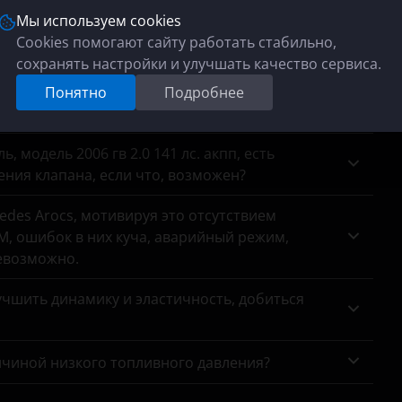
сажевый на место?
Мы используем cookies
Cookies помогают сайту работать стабильно,
анных с датчиков кислорода, хотяонина месте.
сохранять настройки и улучшать качество сервиса.
па Haval 1.5 т? На заводской программе он
Понятно
Подробнее
 модель 2006 гв 2.0 141 лс. акпп, есть
ния клапана, если что, возможен?
des Arocs, мотивируя это отсутствием
, ошибок в них куча, аварийный режим,
евозможно.
чшить динамику и эластичность, добиться
ичиной низкого топливного давления?