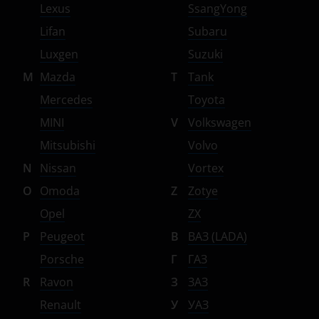
Lexus
SsangYong
Lifan
Subaru
Luxgen
Suzuki
M
Mazda
T
Tank
Mercedes
Toyota
MINI
V
Volkswagen
Mitsubishi
Volvo
N
Nissan
Vortex
O
Omoda
Z
Zotye
Opel
ZX
P
Peugeot
В
ВАЗ (LADA)
Porsche
Г
ГАЗ
R
Ravon
З
ЗАЗ
Renault
У
УАЗ