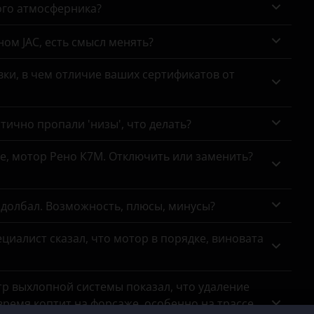
ого атмосферника?
ном JAC, есть смысл менять?
ки, в чем отличие ваших сертификатов от
тично пропали 'низы', что делать?
се, мотор Рено К7М. Отключить или заменить?
адолбал. Возможность, плюсы, минусы?
циалист сказал, что мотор в порядке, виновата
тр выхлопной системы показал, что удаление
ремя коптит на форсаже, особенно на трассе,