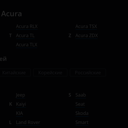
 Acura
Acura RLX
Acura TSX
T
Acura TL
Z
Acura ZDX
Acura TLX
лей
Китайские
Корейские
Российские
Jeep
S
Saab
K
Kaiyi
Seat
KIA
Skoda
L
Land Rover
Smart