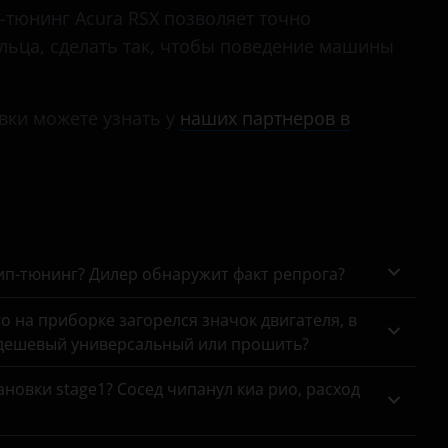
-тюнинг Acura RSX позволяет точно
ельца, сделать так, чтобы поведение машины
вки можете узнать у
наших партнеров в
чип-тюнинг? Дилер обнаружит факт репрога?
го на приборке загорелся значок двигателя, в
 дешевый универсальный или прошить?
новки stage1? Сосед чипанул киа рио, расход