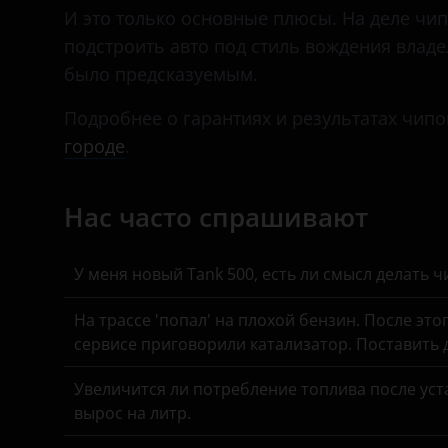
Daihatsu
И это только основные плюсы. На деле чип
подстроить авто под стиль вождения влад
Datsun
было предсказуемым.
Dodge
Подробнее о гарантиях и результатах чипо
Dongfeng (DFM)
городе
.
Exeed
Нас часто спрашивают
FAW
Fiat
У меня новый Tank 500, есть ли смысл делать 
Ford
На трассе 'попал' на плохой бензин. После это
GAC
сервисе приговорили катализатор. Поставить
Geely
Увеличится ли потребление топлива после уста
Genesis
вырос на литр.