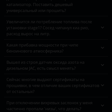
Tank
Q8
катализатор. Поставить дешевый
Daewoo
универсальный или прошить?
Toyota
RS 4
Daihatsu
Увеличится ли потребление топлива после
Volkswagen
RS 5
Datsun
установки stage1? Сосед чипанул киа рио,
Volvo
RS 6
расход вырос на литр.
Dodge
Vortex
RS 7
Какая прибавка мощности при чипе
DongFeng
бензинового атмосферника?
Zotye
RS Q3
EXEED
Вышел из строя датчик оксида азота на
ZX
RS Q8
FAW
дизельном JAC, есть смысл менять?
ВАЗ (LADA)
S3
Fiat
Сейчас многие выдают сертификаты на
ГАЗ
S4
прошивки, в чем отличие ваших сертификатов
Ford
от остальных?
ЗАЗ
S5
Foton
При отключении вихревых заслонок у меня
УАЗ
S6
GAC
частично пропали 'низы', что делать?