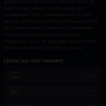
дилер просто так в мозги машины лезть не
Land Rover
будет (чаще бывают случаи, когда при
обновлении ПО от производителя тюнинг-
Lexus
версию просто затирают), во-вторых, многие
Lifan
ЭБУ сейчас можно прошить с сохранением
контрольных сумм и прочих идентов
Luxgen
заводского ПО — тут уже даже при большом
Mazda
желании подкопаться будет не к чему.
Mercedes
Цены на чип-тюнинг
MINI
Mitsubishi
Марка
Nissan
Acura
Модель
Omoda
Alfa Romeo
Opel
A1
Audi
Поколение