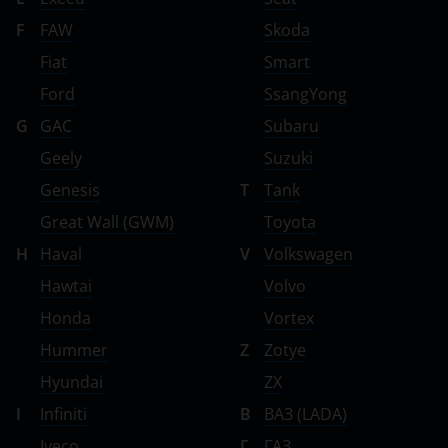
F
FAW
Skoda
Fiat
Smart
Ford
SsangYong
G
GAC
Subaru
Geely
Suzuki
Genesis
T
Tank
Great Wall (GWM)
Toyota
H
Haval
V
Volkswagen
Hawtai
Volvo
Honda
Vortex
Hummer
Z
Zotye
Hyundai
ZX
I
Infiniti
В
ВАЗ (LADA)
Iveco
Г
ГАЗ