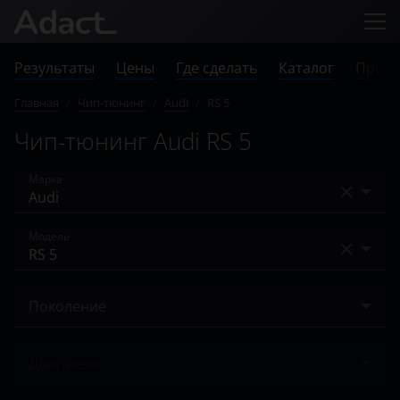
Результаты
Цены
Где сделать
Каталог
Прове
Главная
/
Чип-тюнинг
/
Audi
/
RS 5
Чип-тюнинг Audi RS 5
Марка
Acura
Модель
Alfa Romeo
A1
Audi
Поколение
A2
BAIC
I (8T) 2010 ­– 2016
A3
Двигатели
Bentley
II (F5) 2017 ­– н.в.
A4