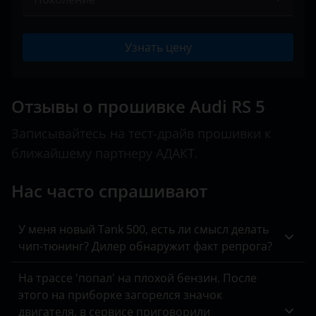
Peugeot
A2
BAIC
I (8T) 2010 ­– 2016
Porsche
A3
Узнать цену
Bentley
II (F5) 2017 ­– н.в.
Ravon
A4
BMW
Renault
A5
Отзывы о прошивке Audi RS 5
Brilliance
Saab
A6
Записывайтесь на тест-драйв прошивки к
BYD
ближайшему партнеру АДАКТ.
Seat
A7
Cadillac
Skoda
A8
Нас часто спрашивают
Changan
Smart
Q2
Chery
У меня новый Tank 500, есть ли смысл делать
SsangYong
Q3
чип-тюнинг? Дилер обнаружит факт репрога?
Chevrolet
Subaru
Q5
На трассе 'попал' на плохой бензин. После
Chrysler
этого на приборке загорелся значок
Suzuki
Q7
Citroen
двигателя, в сервисе приговорили