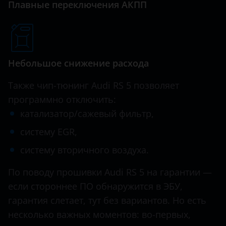
Плавные переключения АКПП
SQ7
Hawtai
SQ8
Honda
Hummer
Небольшое снижение расхода
Hyundai
Также чип-тюнинг Audi RS 5 позволяет
Infiniti
программно отключить:
катализатор/сажевый фильтр,
Iveco
систему EGR,
JAC
систему вторичного воздуха.
Jaguar
По поводу прошивки Audi RS 5 на гарантии —
Jeep
если стороннее ПО обнаружится в ЭБУ,
Kaiyi
гарантия слетает, тут без вариантов. Но есть
несколько важных моментов: во-первых,
KIA