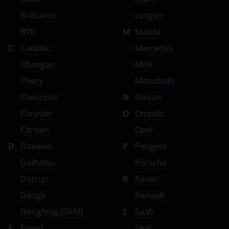
ВАЗ (LADA)
Brilliance
Luxgen
BYD
M
Mazda
ГАЗ
C
Cadillac
Mercedes
ЗАЗ
Changan
MINI
ТагАЗ
Chery
Mitsubishi
УАЗ
Chevrolet
N
Nissan
Chrysler
O
Omoda
Citroen
Opel
D
Daewoo
P
Peugeot
Daihatsu
Porsche
Datsun
R
Ravon
Dodge
Renault
Dongfeng (DFM)
S
Saab
E
Exeed
Seat