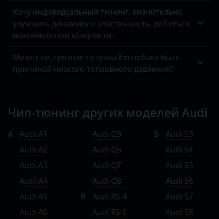
MINI
Хочу индивидуальный тюнинг, значительно
Mitsubishi
улучшить динамику и эластичность, добиться
максимальной мощности.
Nissan
Может ли, грязная сеточка бензобака быть
Omoda
причиной низкого топливного давления?
Opel
Peugeot
Чип-тюнинг других моделей Audi
Porsche
A
Audi A1
Audi Q3
S
Audi S3
Ravon
Audi A2
Audi Q5
Audi S4
Renault
Audi A3
Audi Q7
Audi S5
Saab
Audi A4
Audi Q8
Audi S6
Audi A5
R
Audi RS 4
Audi S7
Seat
Audi A6
Audi RS 6
Audi S8
Skoda