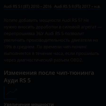
Ничего не найдено
BMW
Audi RS 5 I (8T) 2010 ­– 2016
Audi RS 5 II (F5) 2017 ­– н.в.
A5
Brilliance
A6
Хотите добавить мощности Audi RS 5? Не
BYD
нужно вносить доработки в силовой агрегат —
A7
Cadillac
перепрошивка ЭБУ Audi RS 5 позволит
A8
увеличить производительность двигателя на
Changan
Q2
19% в среднем. По времени чип-тюнинг
Chery
выполняется в течение часа, если прошивать
Q3
Chevrolet
через диагностический разъем OBD2.
Q5
Chrysler
Изменения после чип-тюнинга
Q7
Citroen
Ауди RS 5
Q8
Daewoo
RS 4
Daihatsu
RS 5
Увеличение мощности