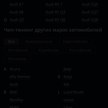
Audi A7
Audi RS 7
Audi SQ5
Smart
Audi A8
Audi RS Q3
Audi SQ7
SsangYong
Q
Audi Q2
Audi RS Q8
Audi SQ8
Subaru
Чип-тюнинг других марок автомобилей
Suzuki
Все
Американские
Европейские
Tank
Китайские
Корейские
Российские
Toyota
Японские
Volkswagen
A
Acura
Jeep
Volvo
Alfa Romeo
K
Kaiyi
Audi
KIA
Vortex
B
BAIC
L
Land Rover
Zotye
Bentley
Lexus
ZX
BMW
Lifan