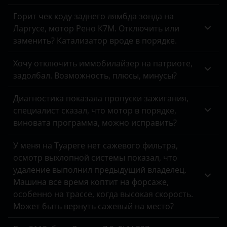
S7
Geely
Горит чек коду заднего лямбда зонда на
S8
Ларгусе, мотор Рено К7М. Отключить или
Genesis
заменить? Катализатор вроде в порядке.
SQ5
Great Wall
SQ7
Хочу отключить иммобилайзер на патриоте,
Haval
задолбал. Возможность, плюсы, минусы?
SQ8
Hawtai
Диагностика показала пропуски зажигания,
специалист сказал, что мотор в порядке,
Honda
виновата программа, можно исправить?
Hummer
У меня на Туареге нет сажевого фильтра,
Hyundai
осмотр выхлопной системы показал, что
удаление выполнил предыдущий владелец.
Infiniti
Машина все время коптит на форсаже,
Isuzu
особенно на трассе, когда высокая скорость.
Может быть вернуть сажевый на место?
Iveco