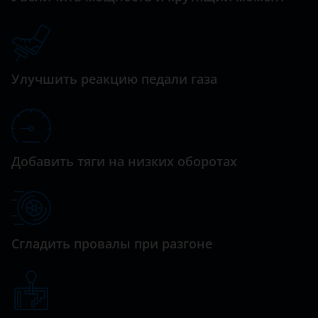
RS 5
Datsun
RS 6
Dodge
RS 7
Улучшить реакцию педали газа
Dongfeng (DFM)
RS Q3
Exeed
RS Q8
FAW
S3
Добавить тяги на низких оборотах
Fiat
S4
Ford
S5
GAC
S6
Сгладить провалы при разгоне
Geely
S7
Genesis
S8
Great Wall (GWM)