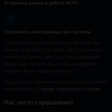
Устранить рывки в работе АКПП
SQ5
Haval
SQ7
Hawtai
SQ8
Honda
Отключить неисправные эко-системы
Hummer
И это только основные плюсы. На деле чип-
Hyundai
тюнинг Audi S8 II (D3) 2(006 ­– 2011) позволяет
точно подстроить авто под стиль вождения
Infiniti
владельца, сделать так, чтобы поведение
Iveco
машины было предсказуемым.
JAC
Подробнее о гарантиях и результатах чиповки
Jaguar
можете узнать у
наших партнеров в городе
.
Jeep
Нас часто спрашивают
Kaiyi