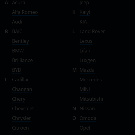
A
Acura
Jeep
Alfa Romeo
K
Kaiyi
Audi
KIA
B
BAIC
L
Land Rover
Bentley
Lexus
BMW
Lifan
Brilliance
Luxgen
BYD
M
Mazda
C
Cadillac
Mercedes
Changan
MINI
Chery
Mitsubishi
Chevrolet
N
Nissan
Chrysler
O
Omoda
Citroen
Opel