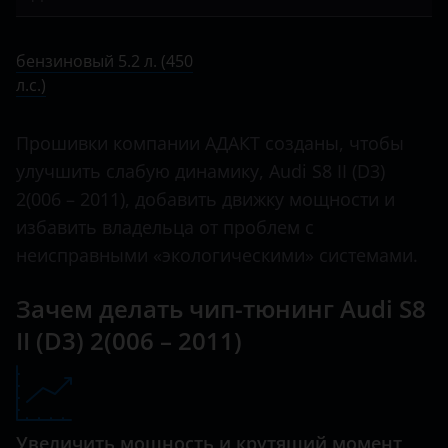
Bentley
III (D4) 2011 ­– 2017
A4
бензиновый 5.2 л. (450 л.с.)
BMW
IV (D5) 2019 ­– н.в.
бензиновый 5.2 л. (450
A5
л.с.)
Brilliance
A6
BYD
Прошивки компании АДАКТ созданы, чтобы
A7
Cadillac
улучшить слабую динамику, Audi S8 II (D3)
A8
2(006 ­– 2011), добавить движку мощности и
Changan
избавить владельца от проблем с
Q2
Chery
неисправными «экологическими» системами.
Q3
Chevrolet
Зачем делать чип-тюнинг Audi S8
Q5
Chrysler
II (D3) 2(006 ­– 2011)
Q7
Citroen
Q8
Daewoo
RS 4
Увеличить мощность и крутящий момент
Daihatsu