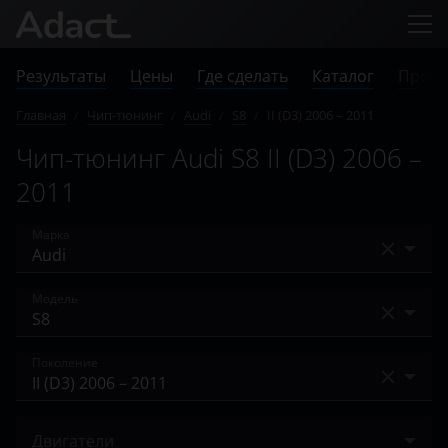
Результаты
Цены
Где сделать
Каталог
Прове
Главная
/
Чип-тюнинг
/
Audi
/
S8
/
II (D3) 2006 – 2011
Чип-тюнинг Audi S8 II (D3) 2006 ­–
2011
Марка
Acura
Модель
Alfa Romeo
A1
Поколение
Audi
A2
BAIC
II (D3) 2006 ­– 2011
A3
Двигатели