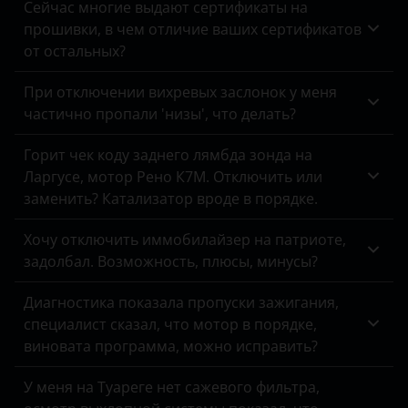
Сейчас многие выдают сертификаты на
Opel
прошивки, в чем отличие ваших сертификатов
Peugeot
от остальных?
Porsche
При отключении вихревых заслонок у меня
частично пропали 'низы', что делать?
Ravon
Горит чек коду заднего лямбда зонда на
Renault
Ларгусе, мотор Рено К7М. Отключить или
Saab
заменить? Катализатор вроде в порядке.
Seat
Хочу отключить иммобилайзер на патриоте,
задолбал. Возможность, плюсы, минусы?
Skoda
Диагностика показала пропуски зажигания,
Smart
специалист сказал, что мотор в порядке,
SsangYong
виновата программа, можно исправить?
Subaru
У меня на Туареге нет сажевого фильтра,