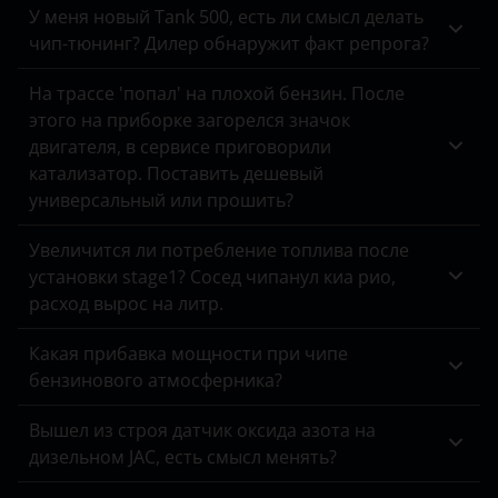
У меня новый Tank 500, есть ли смысл делать
KIA
чип-тюнинг? Дилер обнаружит факт репрога?
Land Rover
На трассе 'попал' на плохой бензин. После
Lexus
этого на приборке загорелся значок
двигателя, в сервисе приговорили
Lifan
катализатор. Поставить дешевый
универсальный или прошить?
Luxgen
Mazda
Увеличится ли потребление топлива после
установки stage1? Сосед чипанул киа рио,
Mercedes
расход вырос на литр.
MINI
Какая прибавка мощности при чипе
Mitsubishi
бензинового атмосферника?
Nissan
Вышел из строя датчик оксида азота на
дизельном JAC, есть смысл менять?
Omoda