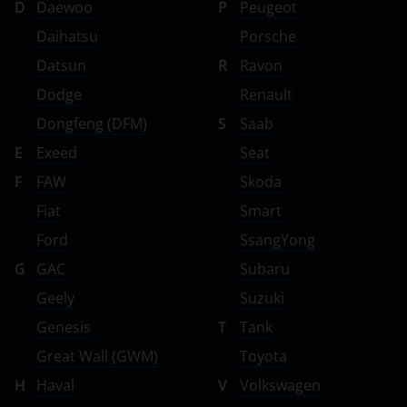
D
Daewoo
P
Peugeot
Daihatsu
Porsche
Datsun
R
Ravon
Dodge
Renault
Dongfeng (DFM)
S
Saab
E
Exeed
Seat
F
FAW
Skoda
Fiat
Smart
Ford
SsangYong
G
GAC
Subaru
Geely
Suzuki
Genesis
T
Tank
Great Wall (GWM)
Toyota
H
Haval
V
Volkswagen